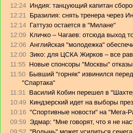
12:24
Индия: танцующий капитан сборо
12:21
Бразилия: снять тренера через Ин
12:14
Гаттузо остается в "Милане"
12:09
Кличко – Чагаев: отсюда выход т
12:06
Английская "молодежка" обеспеч
12:00
Зико: для ЦСКА Жирков – все рав
11:55
Новые спонсоры "Москвы" отказы
11:50
Бывший "горняк" извинился перед
"Спартака"
11:31
Василий Кобин перешел в "Шахте
10:49
Киндзерский идет на выборы пре
10:16
"Спортивные новости" на "Мега-Р
09:59
Эдмар: "Мне говорят, что я не на
09:52
"Волынь" может усилиться сенег