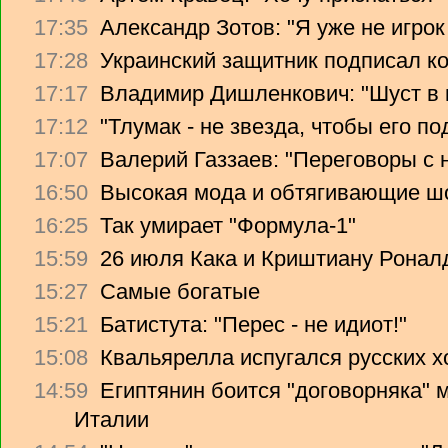
17:35
Александр Зотов: "Я уже не игрок
17:28
Украинский защитник подписал ко
17:17
Владимир Дишленкович: "Шуст в 
17:12
"Тлумак - не звезда, чтобы его п
17:07
Валерий Газзаев: "Переговоры с 
16:50
Высокая мода и обтягивающие ш
16:25
Так умирает "Формула-1"
15:59
26 июля Кака и Криштиану Ронал
15:27
Самые богатые
15:21
Батистута: "Перес - не идиот!"
15:08
Квальярелла испугался русских 
14:59
Египтянин боится "договорняка"
Италии