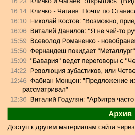
16:23
Кличко и Чагаев "открылись" (В
16:14
Кличко - Чагаев. Почти по Стани
16:10
Николай Костов: "Возможно, прие
16:06
Виталий Данилов: "Я не чей-то ру
15:59
Всеволод Романенко - новобране
15:50
Фернандеш покидает "Металлург"
15:09
"Бавария" ведет переговоры с "Ч
14:22
Революция зубастиков, или Четв
12:46
Фабиан Монцон: "Предложение из
рассматривал"
12:36
Виталий Годулян: "Арбитра часто
Архив
Доступ к другим материалам сайта чере