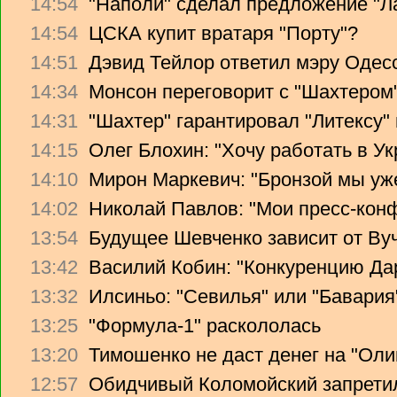
14:54
"Наполи" сделал предложение "Л
14:54
ЦСКА купит вратаря "Порту"?
14:51
Дэвид Тейлор ответил мэру Одес
14:34
Монсон переговорит с "Шахтером
14:31
"Шахтер" гарантировал "Литексу
14:15
Олег Блохин: "Хочу работать в Ук
14:10
Мирон Маркевич: "Бронзой мы уж
14:02
Николай Павлов: "Мои пресс-кон
13:54
Будущее Шевченко зависит от Ву
13:42
Василий Кобин: "Конкуренцию Дари
13:32
Илсиньо: "Севилья" или "Бавария
13:25
"Формула-1" раскололась
13:20
Тимошенко не даст денег на "Ол
12:57
Обидчивый Коломойский запретил