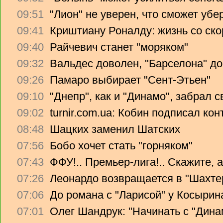
09:51
"Лион" не уверен, что сможет убе
09:41
Криштиану Роналду: жизнь со ско
09:40
Райчевич станет "моряком"
09:32
Вальдес доволен, "Барселона" до
09:26
Памаро выбирает "Сент-Этьен"
09:10
"Днепр", как и "Динамо", забрал 
09:02
turnir.com.ua: Кобин подписал ко
08:48
Шацких заменил Шатских
07:56
Бобо хочет стать "горняком"
07:43
ФФУ!.. Премьер-лига!.. Скажите, 
07:26
Леонардо возвращается в "Шахте
07:06
До романа с "Ларисой" у Косырин
07:01
Олег Шандрук: "Начинать с "Дина