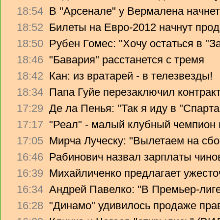
18:54
В "Арсенале" у Вермалена начнет
18:52
Билеты на Евро-2012 начнут прод
18:50
Рубен Гомес: "Хочу остаться в "З
18:46
"Бавария" расстанется с тремя
18:42
Кан: из вратарей - в телезвезды!
18:34
Папа Гуйе перезаключил контрак
17:29
Де ла Пенья: "Так я иду в "Спарта
17:17
"Реал" - малый клубный чемпион
17:05
Мирча Луческу: "Вылетаем на сбо
16:46
Рабинович назвал зарплаты чино
16:39
Михайличенко предлагает ужесто
16:34
Андрей Павелко: "В Премьер-лиге
16:28
"Динамо" удивилось продаже прав