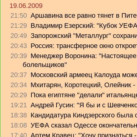
19.06.2009
21:50
Аршавина все равно тянет в Питер
21:29
Владимир Езерский: "Кубок УЕФА
20:49
Запорожский "Металлург" сохрани
20:43
Россия: трансферное окно откроет
20:39
Менеджер Воронина: "Настоящее 
болельщиков"
20:37
Московский армеец Калоуда може
20:34
Мхитарян, Коротецкий, Олейник -
20:29
Пока египтяне "делали" итальянце
19:21
Андрей Гусин: "Я бы и с Шевченко
18:38
Кандидатура Киндзерского была 
18:08
УЕФА сказал Одессе окончательно
17:40
Артем Кравец: "Хочу признаться -