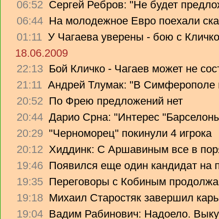
06:52
Сергей Ребров: "Не будет предло
06:44
На молодежное Евро поехали ска
01:11
У Чагаева уверены - бою с Кличко
18.06.2009
22:13
Бой Кличко - Чагаев может не сос
21:11
Андрей Тлумак: "В Симферополе н
20:52
По Фрею предложений нет
20:44
Дарио Срна: "Интерес "Барселоны"
20:29
"Черноморец" покинули 4 игрока
20:12
Хиддинк: С Аршавиным все в пор
19:46
Появился еще один кандидат на 
19:35
Переговоры с Кобиным продолж
19:18
Михаил Старостяк завершил карь
19:04
Вадим Рабинович: Надоело. Вык