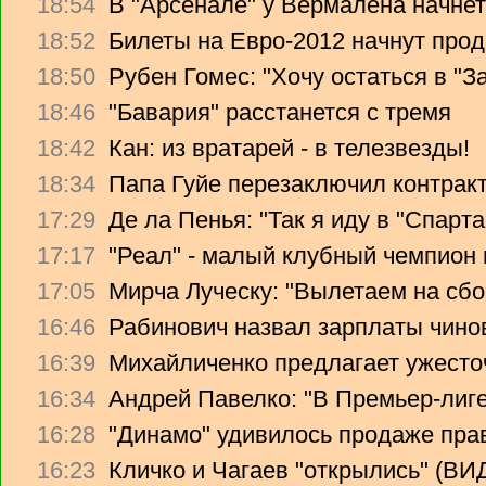
18:54
В "Арсенале" у Вермалена начнет
18:52
Билеты на Евро-2012 начнут прод
18:50
Рубен Гомес: "Хочу остаться в "З
18:46
"Бавария" расстанется с тремя
18:42
Кан: из вратарей - в телезвезды!
18:34
Папа Гуйе перезаключил контрак
17:29
Де ла Пенья: "Так я иду в "Спарта
17:17
"Реал" - малый клубный чемпион
17:05
Мирча Луческу: "Вылетаем на сбо
16:46
Рабинович назвал зарплаты чино
16:39
Михайличенко предлагает ужесто
16:34
Андрей Павелко: "В Премьер-лиге
16:28
"Динамо" удивилось продаже прав
16:23
Кличко и Чагаев "открылись" (В