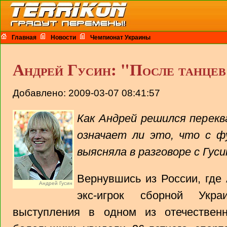
Главная
Новости
Чемпионат Украины
Андрей Гусин: "После танцев
Добавлено: 2009-03-07 08:41:57
Как Андрей решился перек
означает ли это, что с ф
выясняла в разговоре с Гус
Вернувшись из России, где 
Андрей Гусин
экс-игрок сборной Укр
выступления в одном из отечествен