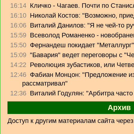
16:14
Кличко - Чагаев. Почти по Стани
16:10
Николай Костов: "Возможно, прие
16:06
Виталий Данилов: "Я не чей-то ру
15:59
Всеволод Романенко - новобране
15:50
Фернандеш покидает "Металлург"
15:09
"Бавария" ведет переговоры с "Ч
14:22
Революция зубастиков, или Четв
12:46
Фабиан Монцон: "Предложение из
рассматривал"
12:36
Виталий Годулян: "Арбитра часто
Архив
Доступ к другим материалам сайта чере