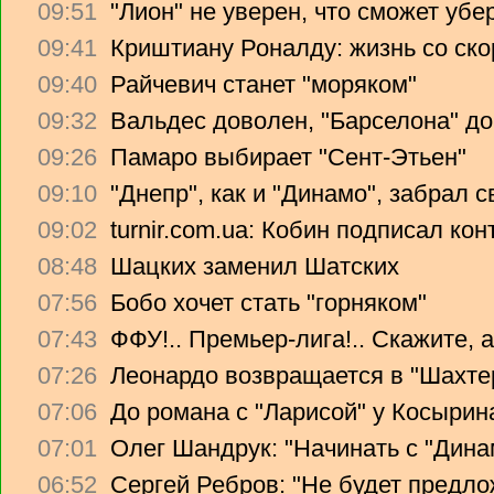
09:51
"Лион" не уверен, что сможет убе
09:41
Криштиану Роналду: жизнь со ско
09:40
Райчевич станет "моряком"
09:32
Вальдес доволен, "Барселона" до
09:26
Памаро выбирает "Сент-Этьен"
09:10
"Днепр", как и "Динамо", забрал 
09:02
turnir.com.ua: Кобин подписал ко
08:48
Шацких заменил Шатских
07:56
Бобо хочет стать "горняком"
07:43
ФФУ!.. Премьер-лига!.. Скажите, 
07:26
Леонардо возвращается в "Шахте
07:06
До романа с "Ларисой" у Косырин
07:01
Олег Шандрук: "Начинать с "Дина
06:52
Сергей Ребров: "Не будет предло