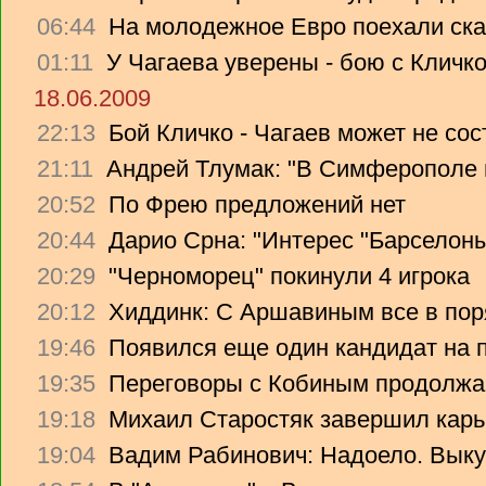
06:44
На молодежное Евро поехали ска
01:11
У Чагаева уверены - бою с Кличко
18.06.2009
22:13
Бой Кличко - Чагаев может не сос
21:11
Андрей Тлумак: "В Симферополе н
20:52
По Фрею предложений нет
20:44
Дарио Срна: "Интерес "Барселоны"
20:29
"Черноморец" покинули 4 игрока
20:12
Хиддинк: С Аршавиным все в пор
19:46
Появился еще один кандидат на 
19:35
Переговоры с Кобиным продолж
19:18
Михаил Старостяк завершил карь
19:04
Вадим Рабинович: Надоело. Вык