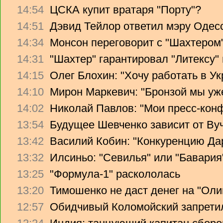
14:54
ЦСКА купит вратаря "Порту"?
14:51
Дэвид Тейлор ответил мэру Одес
14:34
Монсон переговорит с "Шахтером
14:31
"Шахтер" гарантировал "Литексу
14:15
Олег Блохин: "Хочу работать в Ук
14:10
Мирон Маркевич: "Бронзой мы уж
14:02
Николай Павлов: "Мои пресс-кон
13:54
Будущее Шевченко зависит от Ву
13:42
Василий Кобин: "Конкуренцию Дари
13:32
Илсиньо: "Севилья" или "Бавария
13:25
"Формула-1" раскололась
13:20
Тимошенко не даст денег на "Ол
12:57
Обидчивый Коломойский запретил