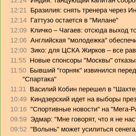
12:24
Индия: танцующий капитан сборо
12:21
Бразилия: снять тренера через Ин
12:14
Гаттузо остается в "Милане"
12:09
Кличко – Чагаев: отсюда выход т
12:06
Английская "молодежка" обеспеч
12:00
Зико: для ЦСКА Жирков – все рав
11:55
Новые спонсоры "Москвы" отказы
11:50
Бывший "горняк" извинился перед
"Спартака"
11:31
Василий Кобин перешел в "Шахте
10:49
Киндзерский идет на выборы пре
10:16
"Спортивные новости" на "Мега-Р
09:59
Эдмар: "Мне говорят, что я не на
09:52
"Волынь" может усилиться сенег