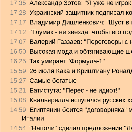
17:35
Александр Зотов: "Я уже не игрок
17:28
Украинский защитник подписал ко
17:17
Владимир Дишленкович: "Шуст в 
17:12
"Тлумак - не звезда, чтобы его п
17:07
Валерий Газзаев: "Переговоры с 
16:50
Высокая мода и обтягивающие ш
16:25
Так умирает "Формула-1"
15:59
26 июля Кака и Криштиану Ронал
15:27
Самые богатые
15:21
Батистута: "Перес - не идиот!"
15:08
Квальярелла испугался русских 
14:59
Египтянин боится "договорняка"
Италии
14:54
"Наполи" сделал предложение "Л