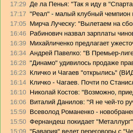
17:29
Де ла Пенья: "Так я иду в "Спарта
17:17
"Реал" - малый клубный чемпион
17:05
Мирча Луческу: "Вылетаем на сбо
16:46
Рабинович назвал зарплаты чино
16:39
Михайличенко предлагает ужесто
16:34
Андрей Павелко: "В Премьер-лиге
16:28
"Динамо" удивилось продаже прав
16:23
Кличко и Чагаев "открылись" (В
16:14
Кличко - Чагаев. Почти по Стани
16:10
Николай Костов: "Возможно, прие
16:06
Виталий Данилов: "Я не чей-то ру
15:59
Всеволод Романенко - новобране
15:50
Фернандеш покидает "Металлург"
15:09
"Бавария" ведет переговоры с "Ч