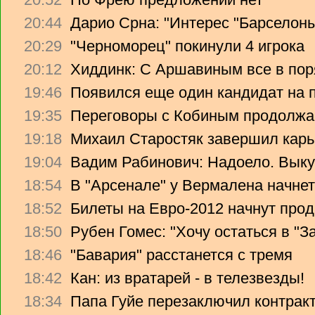
20:44
Дарио Срна: "Интерес "Барселоны"
20:29
"Черноморец" покинули 4 игрока
20:12
Хиддинк: С Аршавиным все в пор
19:46
Появился еще один кандидат на 
19:35
Переговоры с Кобиным продолж
19:18
Михаил Старостяк завершил карь
19:04
Вадим Рабинович: Надоело. Вык
18:54
В "Арсенале" у Вермалена начнет
18:52
Билеты на Евро-2012 начнут прод
18:50
Рубен Гомес: "Хочу остаться в "З
18:46
"Бавария" расстанется с тремя
18:42
Кан: из вратарей - в телезвезды!
18:34
Папа Гуйе перезаключил контрак