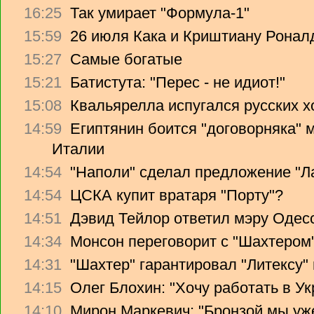
16:25
Так умирает "Формула-1"
15:59
26 июля Кака и Криштиану Ронал
15:27
Самые богатые
15:21
Батистута: "Перес - не идиот!"
15:08
Квальярелла испугался русских 
14:59
Египтянин боится "договорняка"
Италии
14:54
"Наполи" сделал предложение "Л
14:54
ЦСКА купит вратаря "Порту"?
14:51
Дэвид Тейлор ответил мэру Одес
14:34
Монсон переговорит с "Шахтером
14:31
"Шахтер" гарантировал "Литексу
14:15
Олег Блохин: "Хочу работать в Ук
14:10
Мирон Маркевич: "Бронзой мы уж