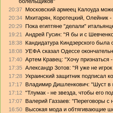
болельщиков"
20:37
Московский армеец Калоуда може
20:34
Мхитарян, Коротецкий, Олейник -
20:29
Пока египтяне "делали" итальянце
19:21
Андрей Гусин: "Я бы и с Шевченко
18:38
Кандидатура Киндзерского была 
18:08
УЕФА сказал Одессе окончательно
17:40
Артем Кравец: "Хочу признаться -
17:35
Александр Зотов: "Я уже не игрок
17:28
Украинский защитник подписал ко
17:17
Владимир Дишленкович: "Шуст в 
17:12
"Тлумак - не звезда, чтобы его п
17:07
Валерий Газзаев: "Переговоры с 
16:50
Высокая мода и обтягивающие ш