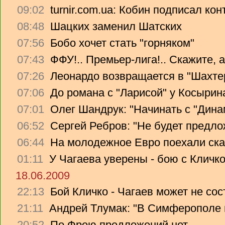
09:02
turnir.com.ua: Кобин подписал ко
08:48
Шацких заменил Шатских
07:56
Бобо хочет стать "горняком"
07:43
ФФУ!.. Премьер-лига!.. Скажите, 
07:26
Леонардо возвращается в "Шахте
07:06
До романа с "Ларисой" у Косырин
07:01
Олег Шандрук: "Начинать с "Дина
06:52
Сергей Ребров: "Не будет предло
06:44
На молодежное Евро поехали ска
01:11
У Чагаева уверены - бою с Кличко
18.06.2009
22:13
Бой Кличко - Чагаев может не сос
21:11
Андрей Тлумак: "В Симферополе н
20:52
По Фрею предложений нет