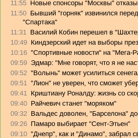
11:55
Новые спонсоры "Москвы" отказы
11:50
Бывший "горняк" извинился перед
"Спартака"
11:31
Василий Кобин перешел в "Шахте
10:49
Киндзерский идет на выборы пре
10:16
"Спортивные новости" на "Мега-Р
09:59
Эдмар: "Мне говорят, что я не на
09:52
"Волынь" может усилиться сенег
09:51
"Лион" не уверен, что сможет убе
09:41
Криштиану Роналду: жизнь со ско
09:40
Райчевич станет "моряком"
09:32
Вальдес доволен, "Барселона" до
09:26
Памаро выбирает "Сент-Этьен"
09:10
"Днепр", как и "Динамо", забрал 