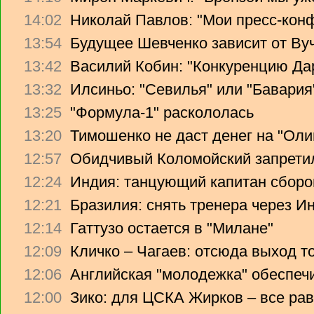
14:02
Николай Павлов: "Мои пресс-кон
13:54
Будущее Шевченко зависит от Ву
13:42
Василий Кобин: "Конкуренцию Дари
13:32
Илсиньо: "Севилья" или "Бавария
13:25
"Формула-1" раскололась
13:20
Тимошенко не даст денег на "Ол
12:57
Обидчивый Коломойский запретил
12:24
Индия: танцующий капитан сборо
12:21
Бразилия: снять тренера через Ин
12:14
Гаттузо остается в "Милане"
12:09
Кличко – Чагаев: отсюда выход т
12:06
Английская "молодежка" обеспеч
12:00
Зико: для ЦСКА Жирков – все рав