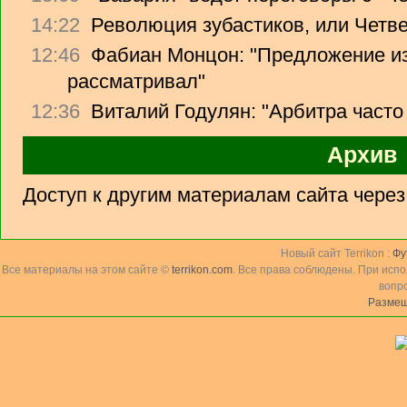
14:22
Революция зубастиков, или Четв
12:46
Фабиан Монцон: "Предложение из
рассматривал"
12:36
Виталий Годулян: "Арбитра часто
Архив
Доступ к другим материалам сайта чере
Новый сайт Terrikon :
Фу
Все материалы на этом сайте ©
terrikon.com
. Все права соблюдены. При исп
вопр
Размещ