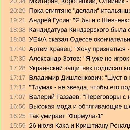
20:34
Мхитарян, Коротецкий, Олейник -
20:29
Пока египтяне "делали" итальянце
19:21
Андрей Гусин: "Я бы и с Шевченко
18:38
Кандидатура Киндзерского была 
18:08
УЕФА сказал Одессе окончательно
17:40
Артем Кравец: "Хочу признаться -
17:35
Александр Зотов: "Я уже не игрок
17:28
Украинский защитник подписал ко
17:17
Владимир Дишленкович: "Шуст в 
17:12
"Тлумак - не звезда, чтобы его п
17:07
Валерий Газзаев: "Переговоры с 
16:50
Высокая мода и обтягивающие ш
16:25
Так умирает "Формула-1"
15:59
26 июля Кака и Криштиану Ронал