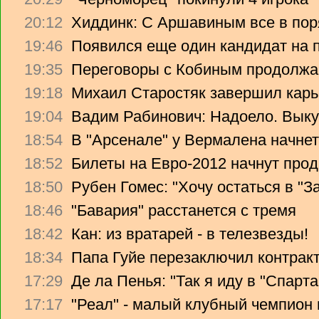
20:12
Хиддинк: С Аршавиным все в пор
19:46
Появился еще один кандидат на 
19:35
Переговоры с Кобиным продолж
19:18
Михаил Старостяк завершил карь
19:04
Вадим Рабинович: Надоело. Вык
18:54
В "Арсенале" у Вермалена начнет
18:52
Билеты на Евро-2012 начнут прод
18:50
Рубен Гомес: "Хочу остаться в "З
18:46
"Бавария" расстанется с тремя
18:42
Кан: из вратарей - в телезвезды!
18:34
Папа Гуйе перезаключил контрак
17:29
Де ла Пенья: "Так я иду в "Спарта
17:17
"Реал" - малый клубный чемпион