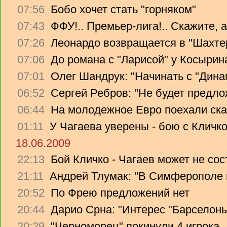
07:56
Бобо хочет стать "горняком"
07:43
ФФУ!.. Премьер-лига!.. Скажите, 
07:26
Леонардо возвращается в "Шахте
07:06
До романа с "Ларисой" у Косырин
07:01
Олег Шандрук: "Начинать с "Дина
06:52
Сергей Ребров: "Не будет предло
06:44
На молодежное Евро поехали ска
01:11
У Чагаева уверены - бою с Кличко
18.06.2009
22:13
Бой Кличко - Чагаев может не сос
21:11
Андрей Тлумак: "В Симферополе н
20:52
По Фрею предложений нет
20:44
Дарио Срна: "Интерес "Барселоны"
20:29
"Черноморец" покинули 4 игрока