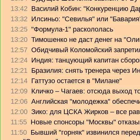
13:42
Василий Кобин: "Конкуренцию Дари
13:32
Илсиньо: "Севилья" или "Бавария
13:25
"Формула-1" раскололась
13:20
Тимошенко не даст денег на "Ол
12:57
Обидчивый Коломойский запретил
12:24
Индия: танцующий капитан сборо
12:21
Бразилия: снять тренера через Ин
12:14
Гаттузо остается в "Милане"
12:09
Кличко – Чагаев: отсюда выход т
12:06
Английская "молодежка" обеспеч
12:00
Зико: для ЦСКА Жирков – все рав
11:55
Новые спонсоры "Москвы" отказы
11:50
Бывший "горняк" извинился перед