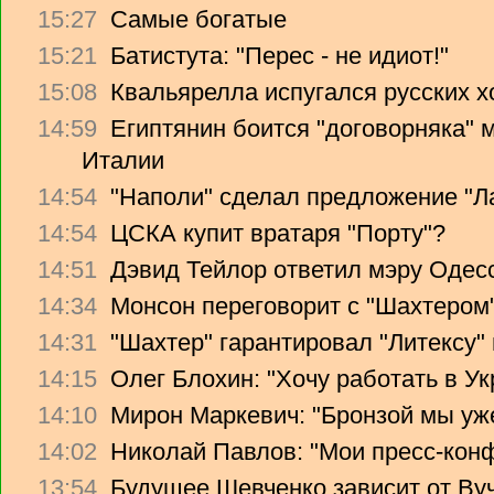
15:27
Самые богатые
15:21
Батистута: "Перес - не идиот!"
15:08
Квальярелла испугался русских 
14:59
Египтянин боится "договорняка"
Италии
14:54
"Наполи" сделал предложение "Л
14:54
ЦСКА купит вратаря "Порту"?
14:51
Дэвид Тейлор ответил мэру Одес
14:34
Монсон переговорит с "Шахтером
14:31
"Шахтер" гарантировал "Литексу
14:15
Олег Блохин: "Хочу работать в Ук
14:10
Мирон Маркевич: "Бронзой мы уж
14:02
Николай Павлов: "Мои пресс-кон
13:54
Будущее Шевченко зависит от Ву