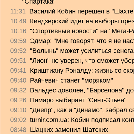
"Спартака"
11:31
Василий Кобин перешел в "Шахте
10:49
Киндзерский идет на выборы пре
10:16
"Спортивные новости" на "Мега-Р
09:59
Эдмар: "Мне говорят, что я не на
09:52
"Волынь" может усилиться сенег
09:51
"Лион" не уверен, что сможет убе
09:41
Криштиану Роналду: жизнь со ско
09:40
Райчевич станет "моряком"
09:32
Вальдес доволен, "Барселона" до
09:26
Памаро выбирает "Сент-Этьен"
09:10
"Днепр", как и "Динамо", забрал 
09:02
turnir.com.ua: Кобин подписал ко
08:48
Шацких заменил Шатских