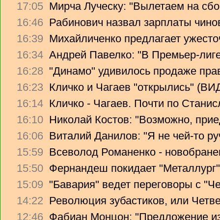
17:05
Мирча Луческу: "Вылетаем на сбо
16:46
Рабинович назвал зарплаты чино
16:39
Михайличенко предлагает ужесто
16:34
Андрей Павелко: "В Премьер-лиге
16:28
"Динамо" удивилось продаже прав
16:23
Кличко и Чагаев "открылись" (В
16:14
Кличко - Чагаев. Почти по Стани
16:10
Николай Костов: "Возможно, прие
16:06
Виталий Данилов: "Я не чей-то ру
15:59
Всеволод Романенко - новобране
15:50
Фернандеш покидает "Металлург"
15:09
"Бавария" ведет переговоры с "Ч
14:22
Революция зубастиков, или Четв
12:46
Фабиан Монцон: "Предложение из