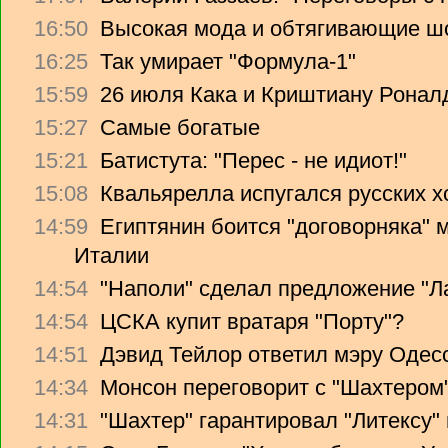
16:50
Высокая мода и обтягивающие ш
16:25
Так умирает "Формула-1"
15:59
26 июля Кака и Криштиану Ронал
15:27
Самые богатые
15:21
Батистута: "Перес - не идиот!"
15:08
Квальярелла испугался русских 
14:59
Египтянин боится "договорняка"
Италии
14:54
"Наполи" сделал предложение "Л
14:54
ЦСКА купит вратаря "Порту"?
14:51
Дэвид Тейлор ответил мэру Одес
14:34
Монсон переговорит с "Шахтером
14:31
"Шахтер" гарантировал "Литексу