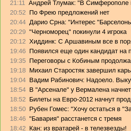
21:11
Андрей Тлумак: "В Симферополе н
20:52
По Фрею предложений нет
20:44
Дарио Срна: "Интерес "Барселоны"
20:29
"Черноморец" покинули 4 игрока
20:12
Хиддинк: С Аршавиным все в пор
19:46
Появился еще один кандидат на 
19:35
Переговоры с Кобиным продолж
19:18
Михаил Старостяк завершил карь
19:04
Вадим Рабинович: Надоело. Вык
18:54
В "Арсенале" у Вермалена начнет
18:52
Билеты на Евро-2012 начнут прод
18:50
Рубен Гомес: "Хочу остаться в "З
18:46
"Бавария" расстанется с тремя
18:42
Кан: из вратарей - в телезвезды!