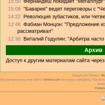
15:50
Фернандеш покидает "Металлург"
15:09
"Бавария" ведет переговоры с "Ч
14:22
Революция зубастиков, или Четв
12:46
Фабиан Монцон: "Предложение из
рассматривал"
12:36
Виталий Годулян: "Арбитра часто
Архив
Доступ к другим материалам сайта чере
Новый сайт Terrikon :
Фу
Все материалы на этом сайте ©
terrikon.com
. Все права соблюдены. При исп
вопр
Размещ