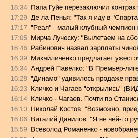
18:34
Папа Гуйе перезаключил контрак
17:29
Де ла Пенья: "Так я иду в "Спарта
17:17
"Реал" - малый клубный чемпион
17:05
Мирча Луческу: "Вылетаем на сбо
16:46
Рабинович назвал зарплаты чино
16:39
Михайличенко предлагает ужесто
16:34
Андрей Павелко: "В Премьер-лиге
16:28
"Динамо" удивилось продаже прав
16:23
Кличко и Чагаев "открылись" (В
16:14
Кличко - Чагаев. Почти по Стани
16:10
Николай Костов: "Возможно, прие
16:06
Виталий Данилов: "Я не чей-то ру
15:59
Всеволод Романенко - новобране