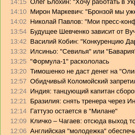
14:15
Олег Блохин: "Хочу работать в Ук
14:10
Мирон Маркевич: "Бронзой мы уж
14:02
Николай Павлов: "Мои пресс-кон
13:54
Будущее Шевченко зависит от Ву
13:42
Василий Кобин: "Конкуренцию Дари
13:32
Илсиньо: "Севилья" или "Бавария
13:25
"Формула-1" раскололась
13:20
Тимошенко не даст денег на "Ол
12:57
Обидчивый Коломойский запретил
12:24
Индия: танцующий капитан сборо
12:21
Бразилия: снять тренера через Ин
12:14
Гаттузо остается в "Милане"
12:09
Кличко – Чагаев: отсюда выход т
12:06
Английская "молодежка" обеспеч