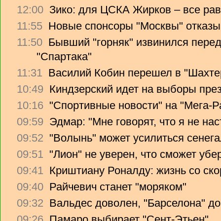
12:00
Зико: для ЦСКА Жирков – все рав
11:55
Новые спонсоры "Москвы" отказы
11:50
Бывший "горняк" извинился перед
"Спартака"
11:31
Василий Кобин перешел в "Шахте
10:49
Киндзерский идет на выборы пре
10:16
"Спортивные новости" на "Мега-Р
09:59
Эдмар: "Мне говорят, что я не на
09:52
"Волынь" может усилиться сенег
09:51
"Лион" не уверен, что сможет убе
09:41
Криштиану Роналду: жизнь со ско
09:40
Райчевич станет "моряком"
09:32
Вальдес доволен, "Барселона" до
09:26
Памаро выбирает "Сент-Этьен"