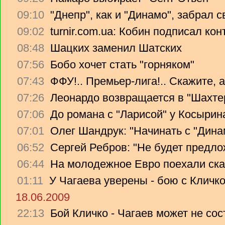
09:10
"Днепр", как и "Динамо", забрал 
09:02
turnir.com.ua: Кобин подписал ко
08:48
Шацких заменил Шатских
07:56
Бобо хочет стать "горняком"
07:43
ФФУ!.. Премьер-лига!.. Скажите, 
07:26
Леонардо возвращается в "Шахте
07:06
До романа с "Ларисой" у Косырин
07:01
Олег Шандрук: "Начинать с "Дина
06:52
Сергей Ребров: "Не будет предло
06:44
На молодежное Евро поехали ска
01:11
У Чагаева уверены - бою с Кличко
18.06.2009
22:13
Бой Кличко - Чагаев может не сос