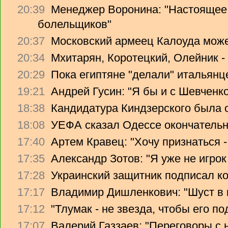
20:39
Менеджер Воронина: "Настоящее 
болельщиков"
20:37
Московский армеец Калоуда може
20:34
Мхитарян, Коротецкий, Олейник -
20:29
Пока египтяне "делали" итальянце
19:21
Андрей Гусин: "Я бы и с Шевченко
18:38
Кандидатура Киндзерского была 
18:08
УЕФА сказал Одессе окончательно
17:40
Артем Кравец: "Хочу признаться -
17:35
Александр Зотов: "Я уже не игрок
17:28
Украинский защитник подписал ко
17:17
Владимир Дишленкович: "Шуст в 
17:12
"Тлумак - не звезда, чтобы его п
17:07
Валерий Газзаев: "Переговоры с 