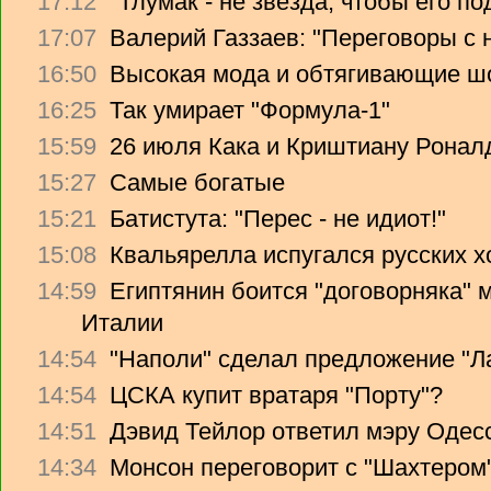
17:12
"Тлумак - не звезда, чтобы его п
17:07
Валерий Газзаев: "Переговоры с 
16:50
Высокая мода и обтягивающие ш
16:25
Так умирает "Формула-1"
15:59
26 июля Кака и Криштиану Ронал
15:27
Самые богатые
15:21
Батистута: "Перес - не идиот!"
15:08
Квальярелла испугался русских 
14:59
Египтянин боится "договорняка"
Италии
14:54
"Наполи" сделал предложение "Л
14:54
ЦСКА купит вратаря "Порту"?
14:51
Дэвид Тейлор ответил мэру Одес
14:34
Монсон переговорит с "Шахтером