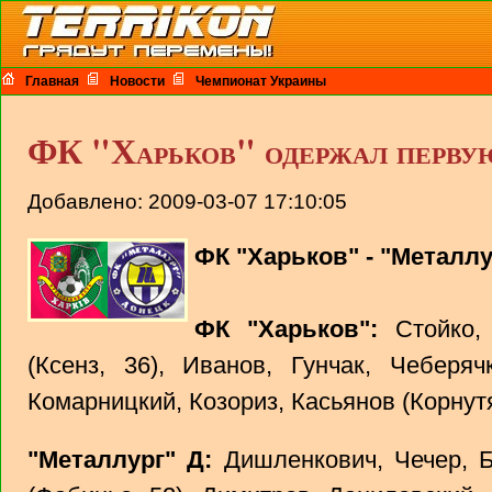
Главная
Новости
Чемпионат Украины
ФК "Харьков" одержал перву
Добавлено: 2009-03-07 17:10:05
ФК "Харьков" - "Металлур
ФК "Харьков":
Стойко, 
(Ксенз, 36), Иванов, Гунчак, Чеберяч
Комарницкий, Козориз, Касьянов (Корнутя
"Металлург" Д:
Дишленкович, Чечер, Би