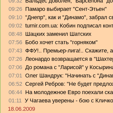
09:32
Вальдес доволен, "Барселона" до
09:26
Памаро выбирает "Сент-Этьен"
09:10
"Днепр", как и "Динамо", забрал 
09:02
turnir.com.ua: Кобин подписал ко
08:48
Шацких заменил Шатских
07:56
Бобо хочет стать "горняком"
07:43
ФФУ!.. Премьер-лига!.. Скажите, 
07:26
Леонардо возвращается в "Шахте
07:06
До романа с "Ларисой" у Косырин
07:01
Олег Шандрук: "Начинать с "Дина
06:52
Сергей Ребров: "Не будет предло
06:44
На молодежное Евро поехали ска
01:11
У Чагаева уверены - бою с Кличко
18.06.2009