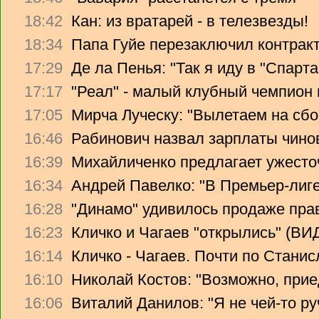
18:42
Кан: из вратарей - в телезвезды!
18:34
Папа Гуйе перезаключил контрак
17:29
Де ла Пенья: "Так я иду в "Спарта
17:17
"Реал" - малый клубный чемпион
17:05
Мирча Луческу: "Вылетаем на сбо
16:46
Рабинович назвал зарплаты чино
16:39
Михайличенко предлагает ужесто
16:34
Андрей Павелко: "В Премьер-лиге
16:28
"Динамо" удивилось продаже прав
16:23
Кличко и Чагаев "открылись" (В
16:14
Кличко - Чагаев. Почти по Стани
16:10
Николай Костов: "Возможно, прие
16:06
Виталий Данилов: "Я не чей-то ру