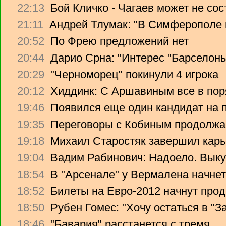
22:13
Бой Кличко - Чагаев может не сос
21:11
Андрей Тлумак: "В Симферополе н
20:52
По Фрею предложений нет
20:44
Дарио Срна: "Интерес "Барселоны"
20:29
"Черноморец" покинули 4 игрока
20:12
Хиддинк: С Аршавиным все в пор
19:46
Появился еще один кандидат на 
19:35
Переговоры с Кобиным продолж
19:18
Михаил Старостяк завершил карь
19:04
Вадим Рабинович: Надоело. Вык
18:54
В "Арсенале" у Вермалена начнет
18:52
Билеты на Евро-2012 начнут прод
18:50
Рубен Гомес: "Хочу остаться в "З
18:46
"Бавария" расстанется с тремя