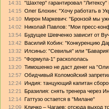
14:31
"Шахтер" гарантировал "Литексу
14:15
Олег Блохин: "Хочу работать в Ук
14:10
Мирон Маркевич: "Бронзой мы уж
14:02
Николай Павлов: "Мои пресс-кон
13:54
Будущее Шевченко зависит от Ву
13:42
Василий Кобин: "Конкуренцию Дари
13:32
Илсиньо: "Севилья" или "Бавария
13:25
"Формула-1" раскололась
13:20
Тимошенко не даст денег на "Ол
12:57
Обидчивый Коломойский запретил
12:24
Индия: танцующий капитан сборо
12:21
Бразилия: снять тренера через Ин
12:14
Гаттузо остается в "Милане"
12:09
Кличко – Чагаев: отсюда выход т