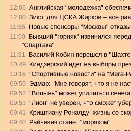
12:06
Английская "молодежка" обеспеч
12:00
Зико: для ЦСКА Жирков – все рав
11:55
Новые спонсоры "Москвы" отказы
11:50
Бывший "горняк" извинился перед
"Спартака"
11:31
Василий Кобин перешел в "Шахте
10:49
Киндзерский идет на выборы пре
10:16
"Спортивные новости" на "Мега-Р
09:59
Эдмар: "Мне говорят, что я не на
09:52
"Волынь" может усилиться сенег
09:51
"Лион" не уверен, что сможет убе
09:41
Криштиану Роналду: жизнь со ско
09:40
Райчевич станет "моряком"