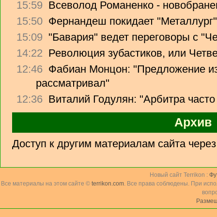
15:59
Всеволод Романенко - новобране
15:50
Фернандеш покидает "Металлург"
15:09
"Бавария" ведет переговоры с "Ч
14:22
Революция зубастиков, или Четв
12:46
Фабиан Монцон: "Предложение из
рассматривал"
12:36
Виталий Годулян: "Арбитра часто
Архив
Доступ к другим материалам сайта чере
Новый сайт Terrikon :
Фу
Все материалы на этом сайте ©
terrikon.com
. Все права соблюдены. При исп
вопр
Размещ