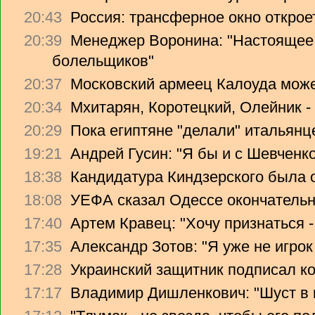
20:43
Россия: трансферное окно откроет
20:39
Менеджер Воронина: "Настоящее 
болельщиков"
20:37
Московский армеец Калоуда може
20:34
Мхитарян, Коротецкий, Олейник -
20:29
Пока египтяне "делали" итальянце
19:21
Андрей Гусин: "Я бы и с Шевченко
18:38
Кандидатура Киндзерского была 
18:08
УЕФА сказал Одессе окончательно
17:40
Артем Кравец: "Хочу признаться -
17:35
Александр Зотов: "Я уже не игрок
17:28
Украинский защитник подписал ко
17:17
Владимир Дишленкович: "Шуст в 