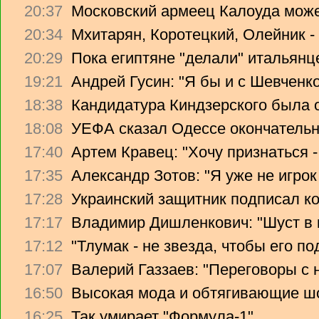
20:37
Московский армеец Калоуда може
20:34
Мхитарян, Коротецкий, Олейник -
20:29
Пока египтяне "делали" итальянце
19:21
Андрей Гусин: "Я бы и с Шевченко
18:38
Кандидатура Киндзерского была 
18:08
УЕФА сказал Одессе окончательно
17:40
Артем Кравец: "Хочу признаться -
17:35
Александр Зотов: "Я уже не игрок
17:28
Украинский защитник подписал ко
17:17
Владимир Дишленкович: "Шуст в 
17:12
"Тлумак - не звезда, чтобы его п
17:07
Валерий Газзаев: "Переговоры с 
16:50
Высокая мода и обтягивающие ш
16:25
Так умирает "Формула-1"