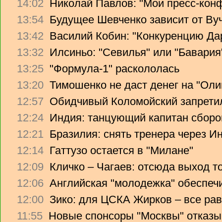
14:02
Николай Павлов: "Мои пресс-кон
13:54
Будущее Шевченко зависит от Ву
13:42
Василий Кобин: "Конкуренцию Дари
13:32
Илсиньо: "Севилья" или "Бавария
13:25
"Формула-1" раскололась
13:20
Тимошенко не даст денег на "Ол
12:57
Обидчивый Коломойский запретил
12:24
Индия: танцующий капитан сборо
12:21
Бразилия: снять тренера через Ин
12:14
Гаттузо остается в "Милане"
12:09
Кличко – Чагаев: отсюда выход т
12:06
Английская "молодежка" обеспеч
12:00
Зико: для ЦСКА Жирков – все рав
11:55
Новые спонсоры "Москвы" отказы