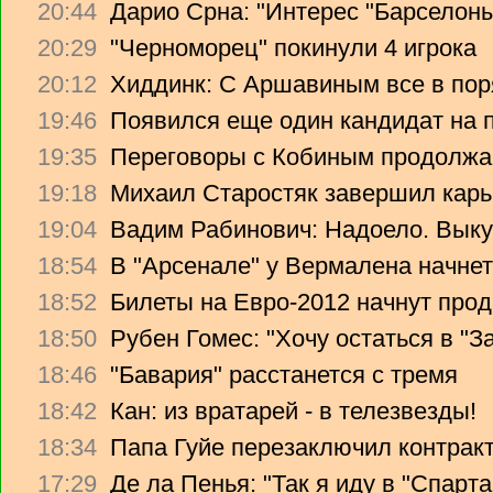
20:44
Дарио Срна: "Интерес "Барселоны"
20:29
"Черноморец" покинули 4 игрока
20:12
Хиддинк: С Аршавиным все в пор
19:46
Появился еще один кандидат на 
19:35
Переговоры с Кобиным продолж
19:18
Михаил Старостяк завершил карь
19:04
Вадим Рабинович: Надоело. Вык
18:54
В "Арсенале" у Вермалена начнет
18:52
Билеты на Евро-2012 начнут прод
18:50
Рубен Гомес: "Хочу остаться в "З
18:46
"Бавария" расстанется с тремя
18:42
Кан: из вратарей - в телезвезды!
18:34
Папа Гуйе перезаключил контрак
17:29
Де ла Пенья: "Так я иду в "Спарта