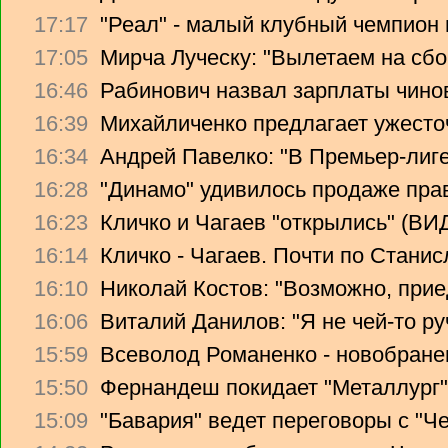
17:17
"Реал" - малый клубный чемпион
17:05
Мирча Луческу: "Вылетаем на сбо
16:46
Рабинович назвал зарплаты чино
16:39
Михайличенко предлагает ужесто
16:34
Андрей Павелко: "В Премьер-лиге
16:28
"Динамо" удивилось продаже прав
16:23
Кличко и Чагаев "открылись" (В
16:14
Кличко - Чагаев. Почти по Стани
16:10
Николай Костов: "Возможно, прие
16:06
Виталий Данилов: "Я не чей-то ру
15:59
Всеволод Романенко - новобране
15:50
Фернандеш покидает "Металлург"
15:09
"Бавария" ведет переговоры с "Ч