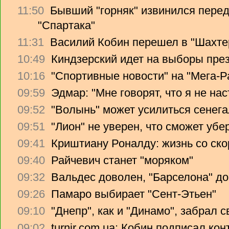
11:50
Бывший "горняк" извинился перед
"Спартака"
11:31
Василий Кобин перешел в "Шахте
10:49
Киндзерский идет на выборы пре
10:16
"Спортивные новости" на "Мега-Р
09:59
Эдмар: "Мне говорят, что я не на
09:52
"Волынь" может усилиться сенег
09:51
"Лион" не уверен, что сможет убе
09:41
Криштиану Роналду: жизнь со ско
09:40
Райчевич станет "моряком"
09:32
Вальдес доволен, "Барселона" до
09:26
Памаро выбирает "Сент-Этьен"
09:10
"Днепр", как и "Динамо", забрал 
09:02
turnir.com.ua: Кобин подписал ко