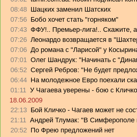
08:48
Шацких заменил Шатских
07:56
Бобо хочет стать "горняком"
07:43
ФФУ!.. Премьер-лига!.. Скажите, 
07:26
Леонардо возвращается в "Шахте
07:06
До романа с "Ларисой" у Косырин
07:01
Олег Шандрук: "Начинать с "Дина
06:52
Сергей Ребров: "Не будет предло
06:44
На молодежное Евро поехали ска
01:11
У Чагаева уверены - бою с Кличко
18.06.2009
22:13
Бой Кличко - Чагаев может не сос
21:11
Андрей Тлумак: "В Симферополе н
20:52
По Фрею предложений нет