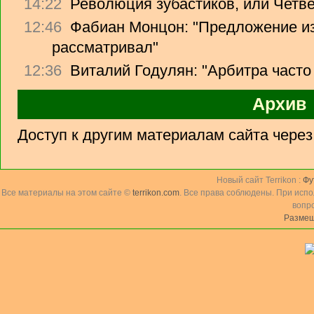
14:22
Революция зубастиков, или Четв
12:46
Фабиан Монцон: "Предложение из
рассматривал"
12:36
Виталий Годулян: "Арбитра часто
Архив
Доступ к другим материалам сайта чере
Новый сайт Terrikon :
Фу
Все материалы на этом сайте ©
terrikon.com
. Все права соблюдены. При исп
вопр
Размещ