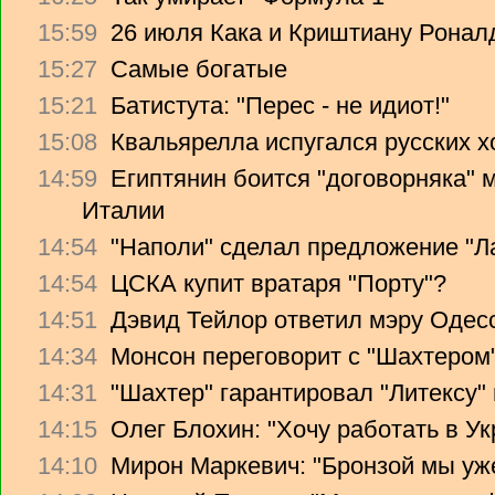
15:59
26 июля Кака и Криштиану Ронал
15:27
Самые богатые
15:21
Батистута: "Перес - не идиот!"
15:08
Квальярелла испугался русских 
14:59
Египтянин боится "договорняка"
Италии
14:54
"Наполи" сделал предложение "Л
14:54
ЦСКА купит вратаря "Порту"?
14:51
Дэвид Тейлор ответил мэру Одес
14:34
Монсон переговорит с "Шахтером
14:31
"Шахтер" гарантировал "Литексу
14:15
Олег Блохин: "Хочу работать в Ук
14:10
Мирон Маркевич: "Бронзой мы уж