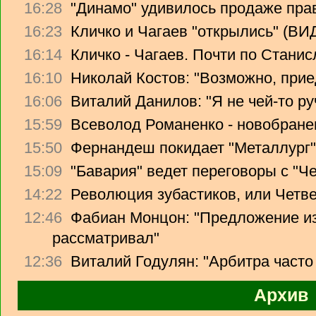
16:28
"Динамо" удивилось продаже прав
16:23
Кличко и Чагаев "открылись" (В
16:14
Кличко - Чагаев. Почти по Стани
16:10
Николай Костов: "Возможно, прие
16:06
Виталий Данилов: "Я не чей-то ру
15:59
Всеволод Романенко - новобране
15:50
Фернандеш покидает "Металлург"
15:09
"Бавария" ведет переговоры с "Ч
14:22
Революция зубастиков, или Четв
12:46
Фабиан Монцон: "Предложение из
рассматривал"
12:36
Виталий Годулян: "Арбитра часто
Архив