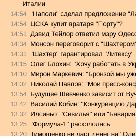
Италии
14:54
"Наполи" сделал предложение "Л
14:54
ЦСКА купит вратаря "Порту"?
14:51
Дэвид Тейлор ответил мэру Одес
14:34
Монсон переговорит с "Шахтером
14:31
"Шахтер" гарантировал "Литексу
14:15
Олег Блохин: "Хочу работать в Ук
14:10
Мирон Маркевич: "Бронзой мы уж
14:02
Николай Павлов: "Мои пресс-кон
13:54
Будущее Шевченко зависит от Ву
13:42
Василий Кобин: "Конкуренцию Дари
13:32
Илсиньо: "Севилья" или "Бавария
13:25
"Формула-1" раскололась
13:20
Тимошенко не даст денег на "Ол