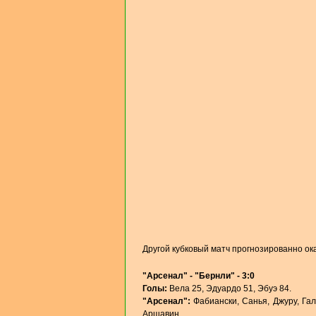
Другой кубковый матч прогнозированно о
"Арсенал" - "Бернли" - 3:0
Голы:
Вела 25, Эдуардо 51, Эбуэ 84.
"Арсенал":
Фабиански, Санья, Джуру, Галл
Аршавин.