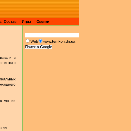
р:
Cостав
·
Игры
·
Оценки
·
Web
www.terrikon.dn.ua
 вышли в
ретятся с
.
инальных
домашнего
ка Англии
хилл.