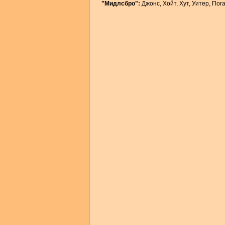
"Мидлсбро":
Джонс, Хойт, Хут, Уитер, Пог