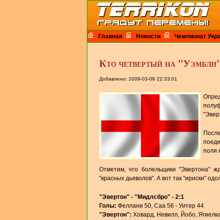
Главная
Новости
Чемпионат Укр
Кто четвертый на "Уэмбл
Добавлено: 2009-03-08 22:33:01
Опре
полуф
"Эвер
Посл
поеди
поля 
Отметим, что болельщики "Эвертона" жд
"красных дьяволов". А вот так "ириски" одо
"Эвертон" - "Мидлсбро" - 2:1
Голы:
Феллани 50, Саа 56 - Уитер 44
"Эвертон":
Ховард, Невилл, Йобо, Ягиелка,