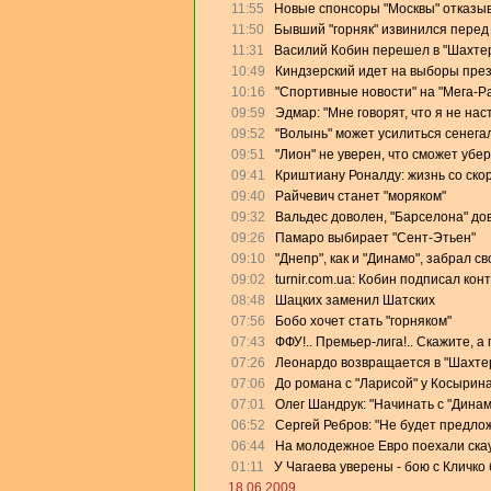
11:55
Новые спонсоры "Москвы" отказыв
11:50
Бывший "горняк" извинился перед
11:31
Василий Кобин перешел в "Шахте
10:49
Киндзерский идет на выборы пре
10:16
"Спортивные новости" на "Мега-Р
09:59
Эдмар: "Мне говорят, что я не на
09:52
"Волынь" может усилиться сенега
09:51
"Лион" не уверен, что сможет убе
09:41
Криштиану Роналду: жизнь со скор
09:40
Райчевич станет "моряком"
09:32
Вальдес доволен, "Барселона" дов
09:26
Памаро выбирает "Сент-Этьен"
09:10
"Днепр", как и "Динамо", забрал с
09:02
turnir.com.ua: Кобин подписал кон
08:48
Шацких заменил Шатских
07:56
Бобо хочет стать "горняком"
07:43
ФФУ!.. Премьер-лига!.. Скажите, а
07:26
Леонардо возвращается в "Шахте
07:06
До романа с "Ларисой" у Косырин
07:01
Олег Шандрук: "Начинать с "Дина
06:52
Сергей Ребров: "Не будет предлож
06:44
На молодежное Евро поехали скау
01:11
У Чагаева уверены - бою с Кличко 
18.06.2009