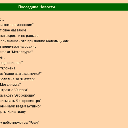
Последние Новости
...
 пахнет шампанским"
т свое название
ся в срок - и не раньше
признание - это признание болельщиков"
 вернуться на родину
игроки "Металлурга"
в...
 еще поиграл!"
отклонена
е "наше вам с кисточкой"
 болел не за "Шахтер"
 "Металлурга"
тракт с "Энерги"
команде? Это хорошо"
одписывать без просмотра"
новичками ведем активно"
орты Криштиану
у дебютируют за "Реал"