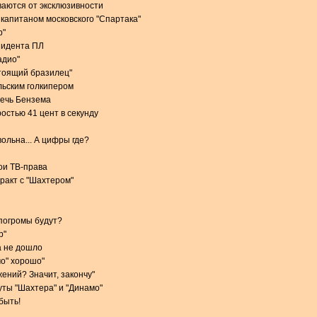
аются от эксклюзивности
 капитаном московского "Спартака"
р"
зидента ПЛ
адио"
стоящий бразилец"
льским голкипером
речь Бензема
остью 41 цент в секунду
ольна... А цифры где?
вои ТВ-права
тракт с "Шахтером"
 погромы будут?
р"
а не дошло
мо" хорошо"
ений? Значит, закончу"
ты "Шахтера" и "Динамо"
быть!