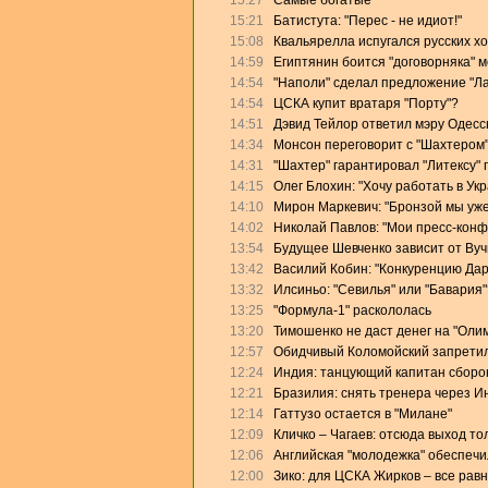
15:27
Самые богатые
15:21
Батистута: "Перес - не идиот!"
15:08
Квальярелла испугался русских х
14:59
Египтянин боится "договорняка" 
14:54
"Наполи" сделал предложение "Л
14:54
ЦСКА купит вратаря "Порту"?
14:51
Дэвид Тейлор ответил мэру Одесс
14:34
Монсон переговорит с "Шахтером
14:31
"Шахтер" гарантировал "Литексу"
14:15
Олег Блохин: "Хочу работать в Ук
14:10
Мирон Маркевич: "Бронзой мы уже
14:02
Николай Павлов: "Мои пресс-конф
13:54
Будущее Шевченко зависит от Ву
13:42
Василий Кобин: "Конкуренцию Дари
13:32
Илсиньо: "Севилья" или "Бавария"
13:25
"Формула-1" раскололась
13:20
Тимошенко не даст денег на "Оли
12:57
Обидчивый Коломойский запретил
12:24
Индия: танцующий капитан сборо
12:21
Бразилия: снять тренера через И
12:14
Гаттузо остается в "Милане"
12:09
Кличко – Чагаев: отсюда выход то
12:06
Английская "молодежка" обеспеч
12:00
Зико: для ЦСКА Жирков – все равн