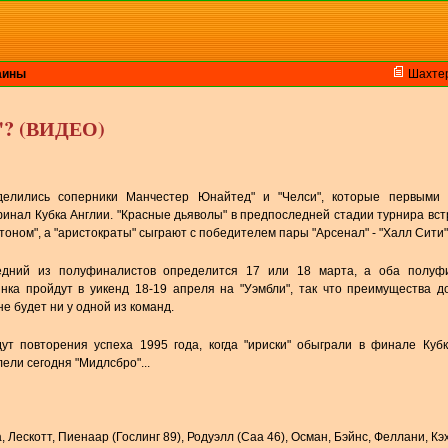
аины
Шахте
и"? (ВИДЕО)
делились соперники Манчестер Юнайтед" и "Челси", которые первыми
инал Кубка Англии. "Красные дьяволы" в предпоследней стадии турнира вст
тоном", а "аристократы" сыграют с победителем пары "Арсенал" - "Халл Сити"
едний из полуфиналистов определится 17 или 18 марта, а оба полуф
нка пройдут в уикенд 18-19 апреля на "Уэмбли", так что преимущества 
не будет ни у одной из команд.
ут повторения успеха 1995 года, когда "ириски" обыграли в финале Куб
лели сегодня "Мидлсбро"...
 Лескотт, Пиенаар (Гослинг 89), Родуэлл (Саа 46), Осман, Бэйнс, Феллани, Кэ