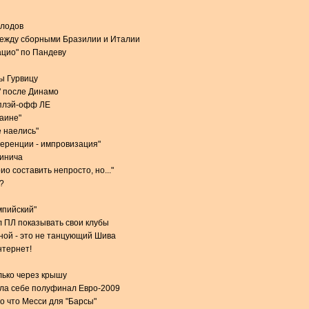
олодов
между сборными Бразилии и Италии
ацио" по Пандеву
ы Гурвицу
" после Динамо
 плэй-офф ЛЕ
раине"
 наелись"
еренции - импровизация"
чинича
о составить непросто, но..."
?
мпийский"
 ПЛ показывать свои клубы
ной - это не танцующий Шива
нтернет!
лько через крышу
ила себе полуфинал Евро-2009
о что Месси для "Барсы"