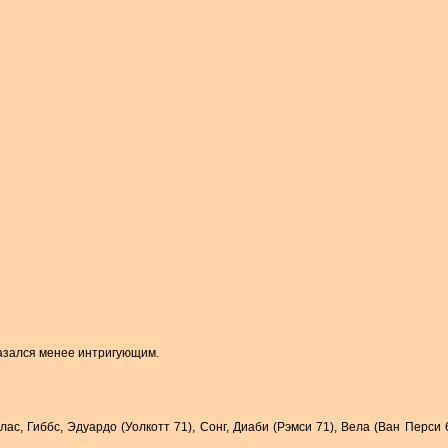
казался менее интригующим.
ас, Гиббс, Эдуардо (Уолкотт 71), Сонг, Диаби (Рэмси 71), Вела (Ван Перси 6