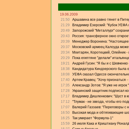
19.06.2009
21:50
Аршавина все равно тянет в Питер
21:29
Владимир Езерский: "Кубок УЕФА
20:49
Запорожский "Металлург" сохрани
20:43
Россия: трансферное окно откроет
20:39
Менеджер Воронина: "Настоящее 
20:37
Московский армеец Калоуда может
20:34
Мхитарян, Коротецкий, Олейник - 
20:29
Пока египтяне "делали" итальянце
19:21
Андрей Гусин: "Я бы и с Шевченко
18:38
Кандидатура Киндзерского была 
18:08
УЕФА сказал Одессе окончательно
17:40
Артем Кравец: "Хочу признаться -
17:35
Александр Зотов: "Я уже не игрок
17:28
Украинский защитник подписал кон
17:17
Владимир Дишленкович: "Шуст в 
17:12
"Тлумак - не звезда, чтобы его п
17:07
Валерий Газзаев: "Переговоры с 
16:50
Высокая мода и обтягивающие ш
16:25
Так умирает "Формула-1"
15:59
26 июля Кака и Криштиану Роналд