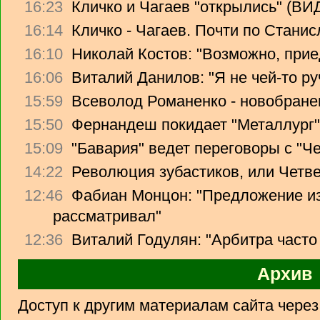
16:23
Кличко и Чагаев "открылись" (В
16:14
Кличко - Чагаев. Почти по Стани
16:10
Николай Костов: "Возможно, прие
16:06
Виталий Данилов: "Я не чей-то ру
15:59
Всеволод Романенко - новобране
15:50
Фернандеш покидает "Металлург"
15:09
"Бавария" ведет переговоры с "Ч
14:22
Революция зубастиков, или Четв
12:46
Фабиан Монцон: "Предложение из
рассматривал"
12:36
Виталий Годулян: "Арбитра часто
Архив
Доступ к другим материалам сайта чере