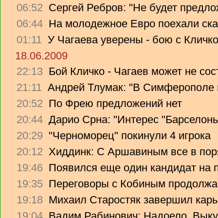
06:52
Сергей Ребров: "Не будет предло
06:44
На молодежное Евро поехали ска
01:11
У Чагаева уверены - бою с Кличко
18.06.2009
22:13
Бой Кличко - Чагаев может не сос
21:11
Андрей Тлумак: "В Симферополе н
20:52
По Фрею предложений нет
20:44
Дарио Срна: "Интерес "Барселоны"
20:29
"Черноморец" покинули 4 игрока
20:12
Хиддинк: С Аршавиным все в пор
19:46
Появился еще один кандидат на 
19:35
Переговоры с Кобиным продолж
19:18
Михаил Старостяк завершил карь
19:04
Вадим Рабинович: Надоело. Вык