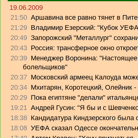
19.06.2009
21:50
Аршавина все равно тянет в Питер
21:29
Владимир Езерский: "Кубок УЕФА
20:49
Запорожский "Металлург" сохрани
20:43
Россия: трансферное окно откроет
20:39
Менеджер Воронина: "Настоящее 
болельщиков"
20:37
Московский армеец Калоуда може
20:34
Мхитарян, Коротецкий, Олейник -
20:29
Пока египтяне "делали" итальянце
19:21
Андрей Гусин: "Я бы и с Шевченко
18:38
Кандидатура Киндзерского была 
18:08
УЕФА сказал Одессе окончательно