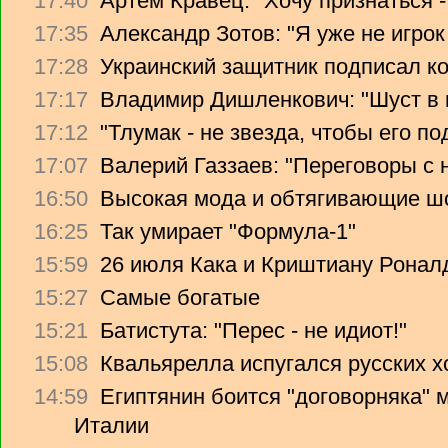
17:40
Артем Кравец: "Хочу признаться -
17:35
Александр Зотов: "Я уже не игрок
17:28
Украинский защитник подписал ко
17:17
Владимир Дишленкович: "Шуст в 
17:12
"Тлумак - не звезда, чтобы его п
17:07
Валерий Газзаев: "Переговоры с 
16:50
Высокая мода и обтягивающие ш
16:25
Так умирает "Формула-1"
15:59
26 июля Кака и Криштиану Ронал
15:27
Самые богатые
15:21
Батистута: "Перес - не идиот!"
15:08
Квальярелла испугался русских 
14:59
Египтянин боится "договорняка"
Италии