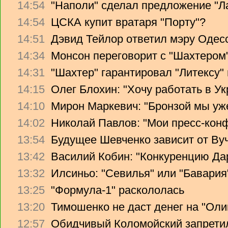
14:54
"Наполи" сделал предложение "Л
14:54
ЦСКА купит вратаря "Порту"?
14:51
Дэвид Тейлор ответил мэру Одес
14:34
Монсон переговорит с "Шахтером
14:31
"Шахтер" гарантировал "Литексу
14:15
Олег Блохин: "Хочу работать в Ук
14:10
Мирон Маркевич: "Бронзой мы уж
14:02
Николай Павлов: "Мои пресс-кон
13:54
Будущее Шевченко зависит от Ву
13:42
Василий Кобин: "Конкуренцию Дари
13:32
Илсиньо: "Севилья" или "Бавария
13:25
"Формула-1" раскололась
13:20
Тимошенко не даст денег на "Ол
12:57
Обидчивый Коломойский запретил