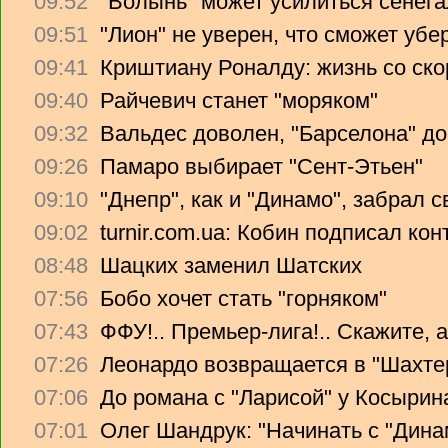
09:52
"Волынь" может усилиться сенег
09:51
"Лион" не уверен, что сможет убе
09:41
Криштиану Роналду: жизнь со ско
09:40
Райчевич станет "моряком"
09:32
Вальдес доволен, "Барселона" до
09:26
Памаро выбирает "Сент-Этьен"
09:10
"Днепр", как и "Динамо", забрал 
09:02
turnir.com.ua: Кобин подписал ко
08:48
Шацких заменил Шатских
07:56
Бобо хочет стать "горняком"
07:43
ФФУ!.. Премьер-лига!.. Скажите, 
07:26
Леонардо возвращается в "Шахте
07:06
До романа с "Ларисой" у Косырин
07:01
Олег Шандрук: "Начинать с "Дина