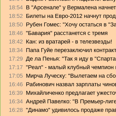
18:54
В "Арсенале" у Вермалена начнет
18:52
Билеты на Евро-2012 начнут прод
18:50
Рубен Гомес: "Хочу остаться в "З
18:46
"Бавария" расстанется с тремя
18:42
Кан: из вратарей - в телезвезды!
18:34
Папа Гуйе перезаключил контрак
17:29
Де ла Пенья: "Так я иду в "Спарта
17:17
"Реал" - малый клубный чемпион
17:05
Мирча Луческу: "Вылетаем на сбо
16:46
Рабинович назвал зарплаты чино
16:39
Михайличенко предлагает ужесто
16:34
Андрей Павелко: "В Премьер-лиге
16:28
"Динамо" удивилось продаже прав