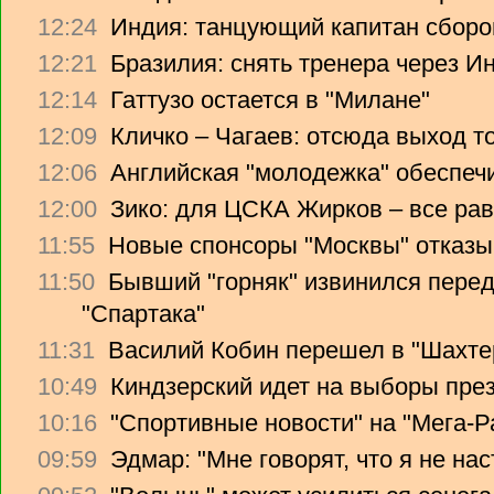
12:24
Индия: танцующий капитан сборо
12:21
Бразилия: снять тренера через Ин
12:14
Гаттузо остается в "Милане"
12:09
Кличко – Чагаев: отсюда выход т
12:06
Английская "молодежка" обеспеч
12:00
Зико: для ЦСКА Жирков – все рав
11:55
Новые спонсоры "Москвы" отказы
11:50
Бывший "горняк" извинился перед
"Спартака"
11:31
Василий Кобин перешел в "Шахте
10:49
Киндзерский идет на выборы пре
10:16
"Спортивные новости" на "Мега-Р
09:59
Эдмар: "Мне говорят, что я не на