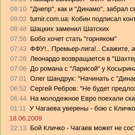
09:10
"Днепр", как и "Динамо", забрал 
09:02
turnir.com.ua: Кобин подписал ко
08:48
Шацких заменил Шатских
07:56
Бобо хочет стать "горняком"
07:43
ФФУ!.. Премьер-лига!.. Скажите, 
07:26
Леонардо возвращается в "Шахте
07:06
До романа с "Ларисой" у Косырин
07:01
Олег Шандрук: "Начинать с "Дина
06:52
Сергей Ребров: "Не будет предло
06:44
На молодежное Евро поехали ска
01:11
У Чагаева уверены - бою с Кличко
18.06.2009
22:13
Бой Кличко - Чагаев может не сос