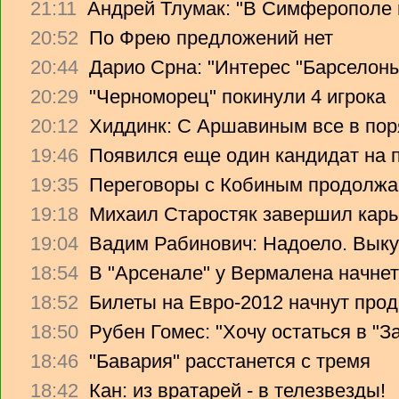
21:11
Андрей Тлумак: "В Симферополе н
20:52
По Фрею предложений нет
20:44
Дарио Срна: "Интерес "Барселоны"
20:29
"Черноморец" покинули 4 игрока
20:12
Хиддинк: С Аршавиным все в пор
19:46
Появился еще один кандидат на 
19:35
Переговоры с Кобиным продолж
19:18
Михаил Старостяк завершил карь
19:04
Вадим Рабинович: Надоело. Вык
18:54
В "Арсенале" у Вермалена начнет
18:52
Билеты на Евро-2012 начнут прод
18:50
Рубен Гомес: "Хочу остаться в "З
18:46
"Бавария" расстанется с тремя
18:42
Кан: из вратарей - в телезвезды!