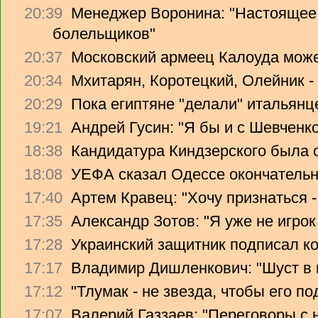
20:39
Менеджер Воронина: "Настоящее 
болельщиков"
20:37
Московский армеец Калоуда може
20:34
Мхитарян, Коротецкий, Олейник -
20:29
Пока египтяне "делали" итальянце
19:21
Андрей Гусин: "Я бы и с Шевченко
18:38
Кандидатура Киндзерского была 
18:08
УЕФА сказал Одессе окончательно
17:40
Артем Кравец: "Хочу признаться -
17:35
Александр Зотов: "Я уже не игрок
17:28
Украинский защитник подписал ко
17:17
Владимир Дишленкович: "Шуст в 
17:12
"Тлумак - не звезда, чтобы его п
17:07
Валерий Газзаев: "Переговоры с 