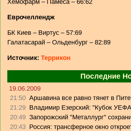
Хемофарм – Памеса – 66:62
Еврочеллендж
БК Киев – Виртус – 57:69
Галатасарай – Ольденбург – 82:89
Источник:
Террикон
Последние Н
19.06.2009
21:50
Аршавина все равно тянет в Питер
21:29
Владимир Езерский: "Кубок УЕФА
20:49
Запорожский "Металлург" сохрани
20:43
Россия: трансферное окно откроет