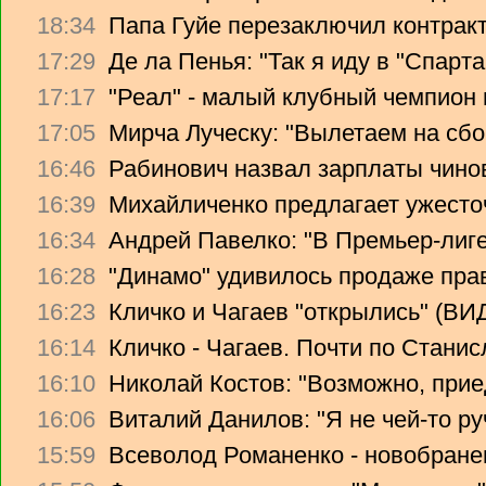
18:34
Папа Гуйе перезаключил контрак
17:29
Де ла Пенья: "Так я иду в "Спарта
17:17
"Реал" - малый клубный чемпион
17:05
Мирча Луческу: "Вылетаем на сбо
16:46
Рабинович назвал зарплаты чино
16:39
Михайличенко предлагает ужесто
16:34
Андрей Павелко: "В Премьер-лиге
16:28
"Динамо" удивилось продаже прав
16:23
Кличко и Чагаев "открылись" (В
16:14
Кличко - Чагаев. Почти по Стани
16:10
Николай Костов: "Возможно, прие
16:06
Виталий Данилов: "Я не чей-то ру
15:59
Всеволод Романенко - новобране