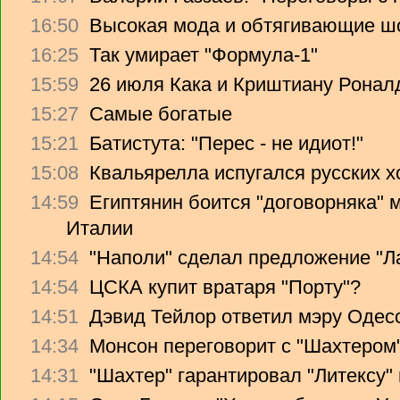
16:50
Высокая мода и обтягивающие ш
16:25
Так умирает "Формула-1"
15:59
26 июля Кака и Криштиану Ронал
15:27
Самые богатые
15:21
Батистута: "Перес - не идиот!"
15:08
Квальярелла испугался русских 
14:59
Египтянин боится "договорняка"
Италии
14:54
"Наполи" сделал предложение "Л
14:54
ЦСКА купит вратаря "Порту"?
14:51
Дэвид Тейлор ответил мэру Одес
14:34
Монсон переговорит с "Шахтером
14:31
"Шахтер" гарантировал "Литексу