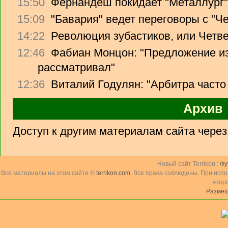
15:50
Фернандеш покидает "Металлург"
15:09
"Бавария" ведет переговоры с "Ч
14:22
Революция зубастиков, или Четв
12:46
Фабиан Монцон: "Предложение из
рассматривал"
12:36
Виталий Годулян: "Арбитра часто
Архив
Доступ к другим материалам сайта чере
Новый сайт Terrikon :
Фу
Все материалы на этом сайте ©
terrikon.com
. Все права соблюдены. При исп
вопр
Размещ