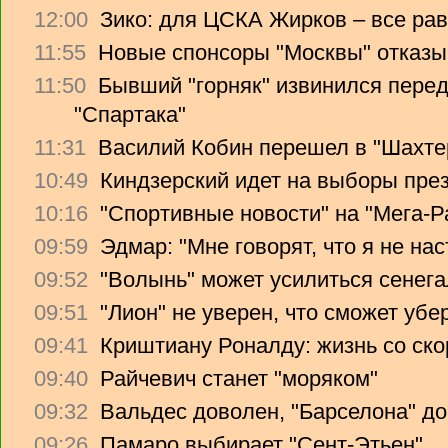
12:00
Зико: для ЦСКА Жирков – все рав
11:55
Новые спонсоры "Москвы" отказы
11:50
Бывший "горняк" извинился перед
"Спартака"
11:31
Василий Кобин перешел в "Шахте
10:49
Киндзерский идет на выборы пре
10:16
"Спортивные новости" на "Мега-Р
09:59
Эдмар: "Мне говорят, что я не на
09:52
"Волынь" может усилиться сенег
09:51
"Лион" не уверен, что сможет убе
09:41
Криштиану Роналду: жизнь со ско
09:40
Райчевич станет "моряком"
09:32
Вальдес доволен, "Барселона" до
09:26
Памаро выбирает "Сент-Этьен"