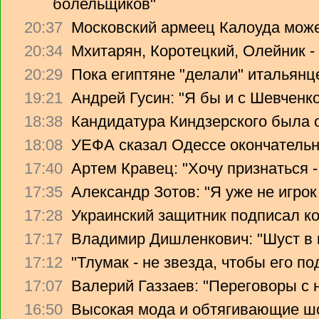
болельщиков"
20:37
Московский армеец Калоуда може
20:34
Мхитарян, Коротецкий, Олейник -
20:29
Пока египтяне "делали" итальянце
19:21
Андрей Гусин: "Я бы и с Шевченко
18:38
Кандидатура Киндзерского была 
18:08
УЕФА сказал Одессе окончательно
17:40
Артем Кравец: "Хочу признаться -
17:35
Александр Зотов: "Я уже не игрок
17:28
Украинский защитник подписал ко
17:17
Владимир Дишленкович: "Шуст в 
17:12
"Тлумак - не звезда, чтобы его п
17:07
Валерий Газзаев: "Переговоры с 
16:50
Высокая мода и обтягивающие ш