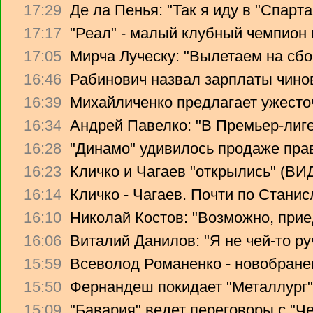
17:29
Де ла Пенья: "Так я иду в "Спарта
17:17
"Реал" - малый клубный чемпион
17:05
Мирча Луческу: "Вылетаем на сбо
16:46
Рабинович назвал зарплаты чино
16:39
Михайличенко предлагает ужесто
16:34
Андрей Павелко: "В Премьер-лиге
16:28
"Динамо" удивилось продаже прав
16:23
Кличко и Чагаев "открылись" (В
16:14
Кличко - Чагаев. Почти по Стани
16:10
Николай Костов: "Возможно, прие
16:06
Виталий Данилов: "Я не чей-то ру
15:59
Всеволод Романенко - новобране
15:50
Фернандеш покидает "Металлург"
15:09
"Бавария" ведет переговоры с "Ч