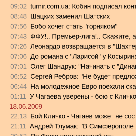
09:02
turnir.com.ua: Кобин подписал ко
08:48
Шацких заменил Шатских
07:56
Бобо хочет стать "горняком"
07:43
ФФУ!.. Премьер-лига!.. Скажите, 
07:26
Леонардо возвращается в "Шахте
07:06
До романа с "Ларисой" у Косырин
07:01
Олег Шандрук: "Начинать с "Дина
06:52
Сергей Ребров: "Не будет предло
06:44
На молодежное Евро поехали ска
01:11
У Чагаева уверены - бою с Кличко
18.06.2009
22:13
Бой Кличко - Чагаев может не сос
21:11
Андрей Тлумак: "В Симферополе н