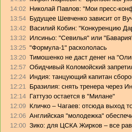
14:02
Николай Павлов: "Мои пресс-кон
13:54
Будущее Шевченко зависит от Ву
13:42
Василий Кобин: "Конкуренцию Дари
13:32
Илсиньо: "Севилья" или "Бавария
13:25
"Формула-1" раскололась
13:20
Тимошенко не даст денег на "Ол
12:57
Обидчивый Коломойский запретил
12:24
Индия: танцующий капитан сборо
12:21
Бразилия: снять тренера через Ин
12:14
Гаттузо остается в "Милане"
12:09
Кличко – Чагаев: отсюда выход т
12:06
Английская "молодежка" обеспеч
12:00
Зико: для ЦСКА Жирков – все рав