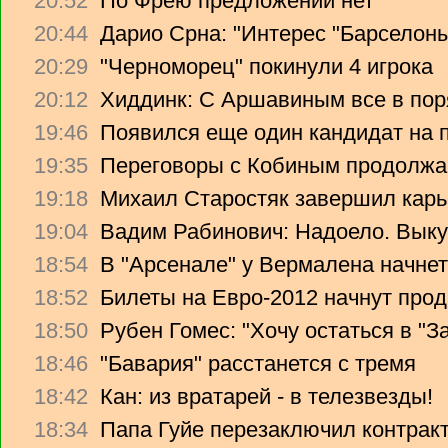
20:52
По Фрею предложений нет
20:44
Дарио Срна: "Интерес "Барселоны"
20:29
"Черноморец" покинули 4 игрока
20:12
Хиддинк: С Аршавиным все в пор
19:46
Появился еще один кандидат на 
19:35
Переговоры с Кобиным продолж
19:18
Михаил Старостяк завершил карь
19:04
Вадим Рабинович: Надоело. Вык
18:54
В "Арсенале" у Вермалена начнет
18:52
Билеты на Евро-2012 начнут прод
18:50
Рубен Гомес: "Хочу остаться в "З
18:46
"Бавария" расстанется с тремя
18:42
Кан: из вратарей - в телезвезды!
18:34
Папа Гуйе перезаключил контрак