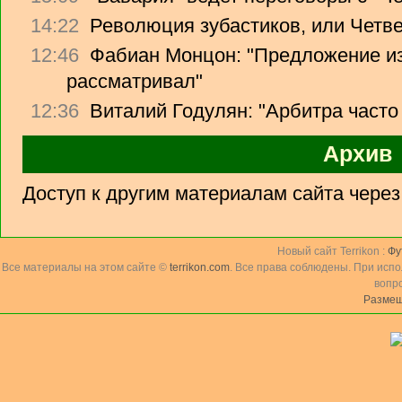
14:22
Революция зубастиков, или Четв
12:46
Фабиан Монцон: "Предложение из
рассматривал"
12:36
Виталий Годулян: "Арбитра часто
Архив
Доступ к другим материалам сайта чере
Новый сайт Terrikon :
Фу
Все материалы на этом сайте ©
terrikon.com
. Все права соблюдены. При исп
вопр
Размещ