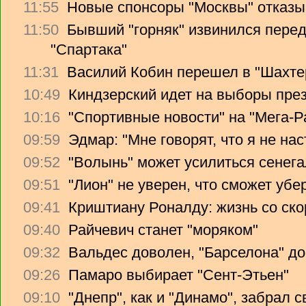
11:55
Новые спонсоры "Москвы" отказы
11:50
Бывший "горняк" извинился перед
"Спартака"
11:31
Василий Кобин перешел в "Шахте
10:49
Киндзерский идет на выборы пре
10:16
"Спортивные новости" на "Мега-Р
09:59
Эдмар: "Мне говорят, что я не на
09:52
"Волынь" может усилиться сенег
09:51
"Лион" не уверен, что сможет убе
09:41
Криштиану Роналду: жизнь со ско
09:40
Райчевич станет "моряком"
09:32
Вальдес доволен, "Барселона" до
09:26
Памаро выбирает "Сент-Этьен"
09:10
"Днепр", как и "Динамо", забрал 