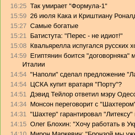
16:25
Так умирает "Формула-1"
15:59
26 июля Кака и Криштиану Ронал
15:27
Самые богатые
15:21
Батистута: "Перес - не идиот!"
15:08
Квальярелла испугался русских 
14:59
Египтянин боится "договорняка"
Италии
14:54
"Наполи" сделал предложение "Л
14:54
ЦСКА купит вратаря "Порту"?
14:51
Дэвид Тейлор ответил мэру Одес
14:34
Монсон переговорит с "Шахтером
14:31
"Шахтер" гарантировал "Литексу
14:15
Олег Блохин: "Хочу работать в Ук
14:10
Мирон Маркевич: "Бронзой мы уж