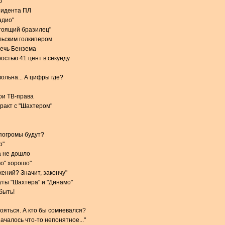
р"
зидента ПЛ
адио"
стоящий бразилец"
льским голкипером
речь Бензема
остью 41 цент в секунду
ольна... А цифры где?
вои ТВ-права
тракт с "Шахтером"
 погромы будут?
р"
а не дошло
мо" хорошо"
ений? Значит, закончу"
ты "Шахтера" и "Динамо"
быть!
тояться. А кто бы сомневался?
чалось что-то непонятное..."