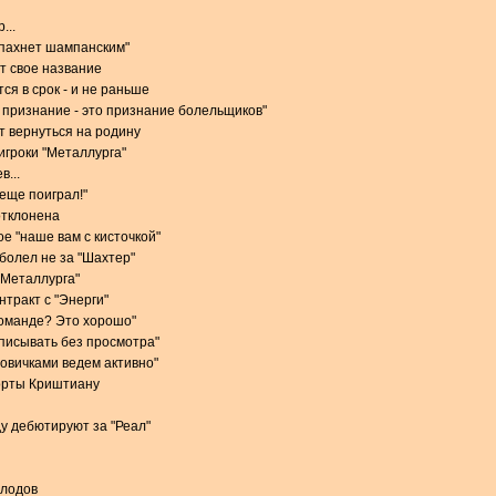
...
 пахнет шампанским"
т свое название
ся в срок - и не раньше
признание - это признание болельщиков"
 вернуться на родину
игроки "Металлурга"
в...
 еще поиграл!"
отклонена
е "наше вам с кисточкой"
 болел не за "Шахтер"
 "Металлурга"
тракт с "Энерги"
команде? Это хорошо"
одписывать без просмотра"
новичками ведем активно"
орты Криштиану
у дебютируют за "Реал"
олодов