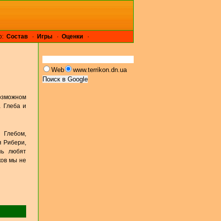
р:
Cостав
·
Игры
·
Оценки
·
Web
www.terrikon.dn.ua
возможном
 Глеба и
 Глебом,
я Рибери,
нь любят
ков мы не