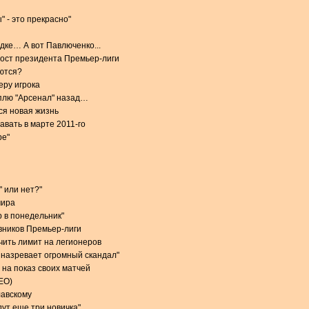
 - это прекрасно"
дке… А вот Павлюченко...
пост президента Премьер-лиги
ются?
еру игрока
плю "Арсенал" назад…
ся новая жизнь
авать в марте 2011-го
ре"
" или нет?"
мира
р в понедельник"
вников Премьер-лиги
чить лимит на легионеров
 назревает огромный скандал"
 на показ своих матчей
ЕО)
лавскому
дут еще три новичка"