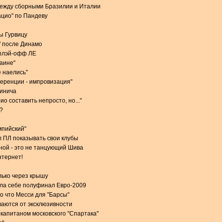
между сборными Бразилии и Италии
ацио" по Пандеву
ы Гурвицу
" после Динамо
 плэй-офф ЛЕ
раине"
 наелись"
еренции - импровизация"
чинича
о составить непросто, но..."
?
мпийский"
 ПЛ показывать свои клубы
ной - это не танцующий Шива
нтернет!
лько через крышу
ила себе полуфинал Евро-2009
о что Месси для "Барсы"
аются от эксклюзивности
 капитаном московского "Спартака"