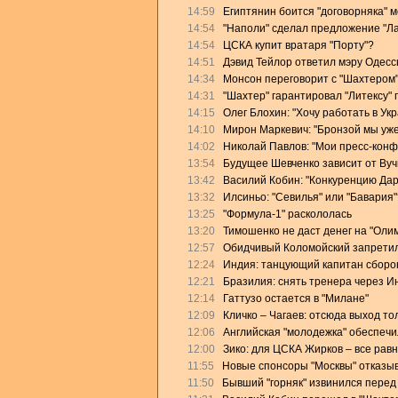
14:59
Египтянин боится "договорняка" 
14:54
"Наполи" сделал предложение "Л
14:54
ЦСКА купит вратаря "Порту"?
14:51
Дэвид Тейлор ответил мэру Одесс
14:34
Монсон переговорит с "Шахтером
14:31
"Шахтер" гарантировал "Литексу"
14:15
Олег Блохин: "Хочу работать в Ук
14:10
Мирон Маркевич: "Бронзой мы уже
14:02
Николай Павлов: "Мои пресс-конф
13:54
Будущее Шевченко зависит от Ву
13:42
Василий Кобин: "Конкуренцию Дари
13:32
Илсиньо: "Севилья" или "Бавария"
13:25
"Формула-1" раскололась
13:20
Тимошенко не даст денег на "Оли
12:57
Обидчивый Коломойский запретил
12:24
Индия: танцующий капитан сборо
12:21
Бразилия: снять тренера через И
12:14
Гаттузо остается в "Милане"
12:09
Кличко – Чагаев: отсюда выход то
12:06
Английская "молодежка" обеспеч
12:00
Зико: для ЦСКА Жирков – все равн
11:55
Новые спонсоры "Москвы" отказыв
11:50
Бывший "горняк" извинился перед