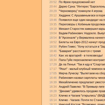
20:52
По Фрею предложений нет
20:44
Дарио Срна: "Интерес "Барселоны"
20:29
"Черноморец" покинули 4 игрока
20:12
Хиддинк: С Аршавиным все в поря
19:46
Появился еще один кандидат на 
19:35
Переговоры с Кобиным продолжа
19:18
Михаил Старостяк завершил карь
19:04
Вадим Рабинович: Надоело. Выку
18:54
В "Арсенале" у Вермалена начнет
18:52
Билеты на Евро-2012 начнут прод
18:50
Рубен Гомес: "Хочу остаться в "За
18:46
"Бавария" расстанется с тремя
18:42
Кан: из вратарей - в телезвезды!
18:34
Папа Гуйе перезаключил контракт
17:29
Де ла Пенья: "Так я иду в "Спартак
17:17
"Реал" - малый клубный чемпион 
17:05
Мирча Луческу: "Вылетаем на сбо
16:46
Рабинович назвал зарплаты чино
16:39
Михайличенко предлагает ужесто
16:34
Андрей Павелко: "В Премьер-лиге
16:28
"Динамо" удивилось продаже прав
16:23
Кличко и Чагаев "открылись" (ВИД
16:14
Кличко - Чагаев. Почти по Станис
16:10
Николай Костов: "Возможно, прие