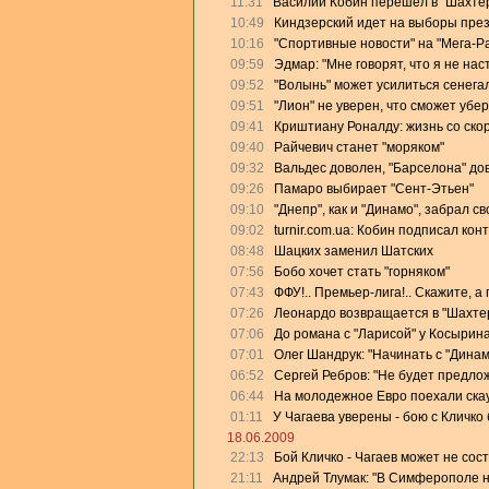
11:31
Василий Кобин перешел в "Шахте
10:49
Киндзерский идет на выборы пре
10:16
"Спортивные новости" на "Мега-Р
09:59
Эдмар: "Мне говорят, что я не на
09:52
"Волынь" может усилиться сенега
09:51
"Лион" не уверен, что сможет убе
09:41
Криштиану Роналду: жизнь со скор
09:40
Райчевич станет "моряком"
09:32
Вальдес доволен, "Барселона" дов
09:26
Памаро выбирает "Сент-Этьен"
09:10
"Днепр", как и "Динамо", забрал с
09:02
turnir.com.ua: Кобин подписал кон
08:48
Шацких заменил Шатских
07:56
Бобо хочет стать "горняком"
07:43
ФФУ!.. Премьер-лига!.. Скажите, а
07:26
Леонардо возвращается в "Шахте
07:06
До романа с "Ларисой" у Косырин
07:01
Олег Шандрук: "Начинать с "Дина
06:52
Сергей Ребров: "Не будет предлож
06:44
На молодежное Евро поехали скау
01:11
У Чагаева уверены - бою с Кличко 
18.06.2009
22:13
Бой Кличко - Чагаев может не сос
21:11
Андрей Тлумак: "В Симферополе на