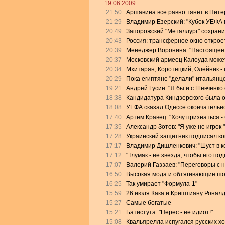
19.06.2009
21:50
Аршавина все равно тянет в Питер
21:29
Владимир Езерский: "Кубок УЕФА
20:49
Запорожский "Металлург" сохрани
20:43
Россия: трансферное окно откроет
20:39
Менеджер Воронина: "Настоящее 
20:37
Московский армеец Калоуда может
20:34
Мхитарян, Коротецкий, Олейник - 
20:29
Пока египтяне "делали" итальянце
19:21
Андрей Гусин: "Я бы и с Шевченко
18:38
Кандидатура Киндзерского была 
18:08
УЕФА сказал Одессе окончательно
17:40
Артем Кравец: "Хочу признаться -
17:35
Александр Зотов: "Я уже не игрок
17:28
Украинский защитник подписал кон
17:17
Владимир Дишленкович: "Шуст в 
17:12
"Тлумак - не звезда, чтобы его п
17:07
Валерий Газзаев: "Переговоры с 
16:50
Высокая мода и обтягивающие ш
16:25
Так умирает "Формула-1"
15:59
26 июля Кака и Криштиану Роналд
15:27
Самые богатые
15:21
Батистута: "Перес - не идиот!"
15:08
Квальярелла испугался русских х