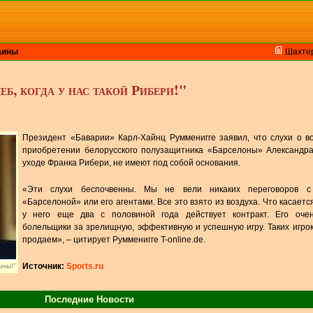
аины
Шахте
б, когда у нас такой Рибери!"
Президент «Баварии» Карл-Хайнц Румменигге заявил, что слухи о 
приобретении белорусского полузащитника «Барселоны» Александра
уходе Франка Рибери, не имеют под собой основания.
«Эти слухи беспочвенны. Мы не вели никаких переговоров с
«Барселоной» или его агентами. Все это взято из воздуха. Что касаетс
у него еще два с половиной года действует контракт. Его оче
болельщики за зрелищную, эффективную и успешную игру. Таких игро
продаем», – цитирует Румменигге T-online.de.
Источник:
Sports.ru
шны!"
Последние Новости