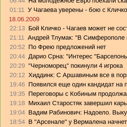
06:44
На молодежное Евро поехали ска
01:11
У Чагаева уверены - бою с Кличко
18.06.2009
22:13
Бой Кличко - Чагаев может не сос
21:11
Андрей Тлумак: "В Симферополе н
20:52
По Фрею предложений нет
20:44
Дарио Срна: "Интерес "Барселоны"
20:29
"Черноморец" покинули 4 игрока
20:12
Хиддинк: С Аршавиным все в пор
19:46
Появился еще один кандидат на 
19:35
Переговоры с Кобиным продолж
19:18
Михаил Старостяк завершил карь
19:04
Вадим Рабинович: Надоело. Вык
18:54
В "Арсенале" у Вермалена начнет