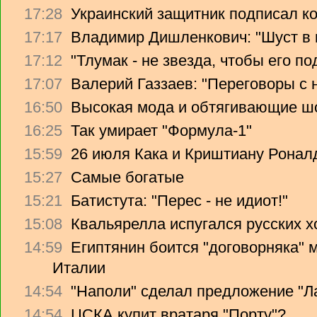
17:28
Украинский защитник подписал ко
17:17
Владимир Дишленкович: "Шуст в 
17:12
"Тлумак - не звезда, чтобы его п
17:07
Валерий Газзаев: "Переговоры с 
16:50
Высокая мода и обтягивающие ш
16:25
Так умирает "Формула-1"
15:59
26 июля Кака и Криштиану Ронал
15:27
Самые богатые
15:21
Батистута: "Перес - не идиот!"
15:08
Квальярелла испугался русских 
14:59
Египтянин боится "договорняка"
Италии
14:54
"Наполи" сделал предложение "Л
14:54
ЦСКА купит вратаря "Порту"?