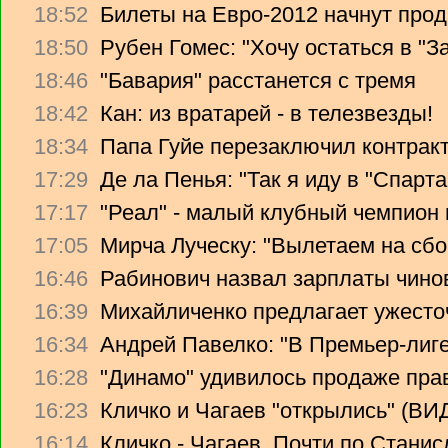
18:52
Билеты на Евро-2012 начнут прод
18:50
Рубен Гомес: "Хочу остаться в "З
18:46
"Бавария" расстанется с тремя
18:42
Кан: из вратарей - в телезвезды!
18:34
Папа Гуйе перезаключил контрак
17:29
Де ла Пенья: "Так я иду в "Спарта
17:17
"Реал" - малый клубный чемпион
17:05
Мирча Луческу: "Вылетаем на сбо
16:46
Рабинович назвал зарплаты чино
16:39
Михайличенко предлагает ужесто
16:34
Андрей Павелко: "В Премьер-лиге
16:28
"Динамо" удивилось продаже прав
16:23
Кличко и Чагаев "открылись" (В
16:14
Кличко - Чагаев. Почти по Стани