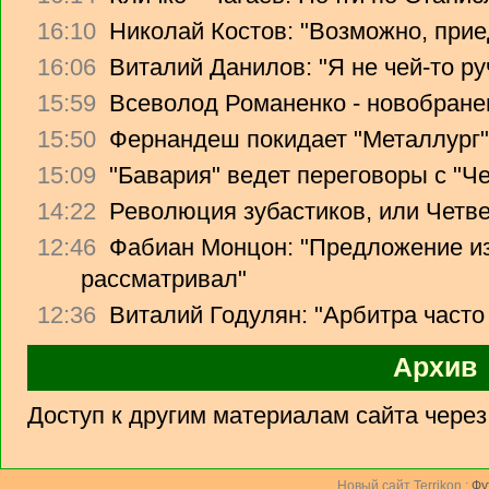
16:10
Николай Костов: "Возможно, прие
16:06
Виталий Данилов: "Я не чей-то ру
15:59
Всеволод Романенко - новобране
15:50
Фернандеш покидает "Металлург"
15:09
"Бавария" ведет переговоры с "Ч
14:22
Революция зубастиков, или Четв
12:46
Фабиан Монцон: "Предложение из
рассматривал"
12:36
Виталий Годулян: "Арбитра часто
Архив
Доступ к другим материалам сайта чере
Новый сайт Terrikon :
Фу