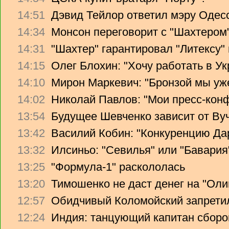
14:51
Дэвид Тейлор ответил мэру Одес
14:34
Монсон переговорит с "Шахтером
14:31
"Шахтер" гарантировал "Литексу
14:15
Олег Блохин: "Хочу работать в Ук
14:10
Мирон Маркевич: "Бронзой мы уж
14:02
Николай Павлов: "Мои пресс-кон
13:54
Будущее Шевченко зависит от Ву
13:42
Василий Кобин: "Конкуренцию Дари
13:32
Илсиньо: "Севилья" или "Бавария
13:25
"Формула-1" раскололась
13:20
Тимошенко не даст денег на "Ол
12:57
Обидчивый Коломойский запретил
12:24
Индия: танцующий капитан сборо