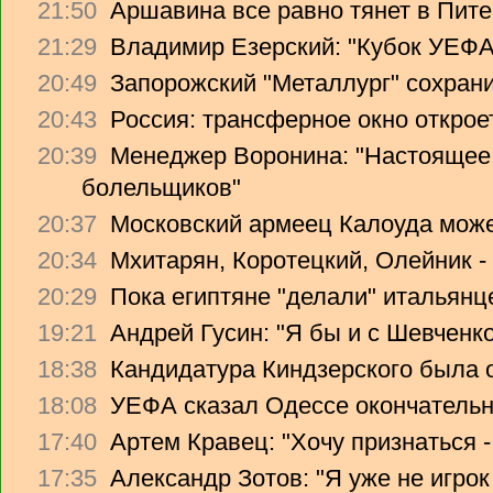
21:50
Аршавина все равно тянет в Питер
21:29
Владимир Езерский: "Кубок УЕФА
20:49
Запорожский "Металлург" сохрани
20:43
Россия: трансферное окно откроет
20:39
Менеджер Воронина: "Настоящее 
болельщиков"
20:37
Московский армеец Калоуда може
20:34
Мхитарян, Коротецкий, Олейник -
20:29
Пока египтяне "делали" итальянце
19:21
Андрей Гусин: "Я бы и с Шевченко
18:38
Кандидатура Киндзерского была 
18:08
УЕФА сказал Одессе окончательно
17:40
Артем Кравец: "Хочу признаться -
17:35
Александр Зотов: "Я уже не игрок