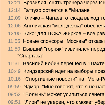
12:21
Бразилия: снять тренера через Ин
12:14
Гаттузо остается в "Милане"
12:09
Кличко – Чагаев: отсюда выход т
12:06
Английская "молодежка" обеспеч
12:00
Зико: для ЦСКА Жирков – все рав
11:55
Новые спонсоры "Москвы" отказы
11:50
Бывший "горняк" извинился перед
"Спартака"
11:31
Василий Кобин перешел в "Шахте
10:49
Киндзерский идет на выборы пре
10:16
"Спортивные новости" на "Мега-Р
09:59
Эдмар: "Мне говорят, что я не на
09:52
"Волынь" может усилиться сенег
09:51
"Лион" не уверен, что сможет убе