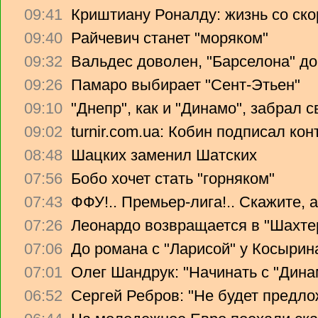
09:41
Криштиану Роналду: жизнь со ско
09:40
Райчевич станет "моряком"
09:32
Вальдес доволен, "Барселона" до
09:26
Памаро выбирает "Сент-Этьен"
09:10
"Днепр", как и "Динамо", забрал 
09:02
turnir.com.ua: Кобин подписал ко
08:48
Шацких заменил Шатских
07:56
Бобо хочет стать "горняком"
07:43
ФФУ!.. Премьер-лига!.. Скажите, 
07:26
Леонардо возвращается в "Шахте
07:06
До романа с "Ларисой" у Косырин
07:01
Олег Шандрук: "Начинать с "Дина
06:52
Сергей Ребров: "Не будет предло