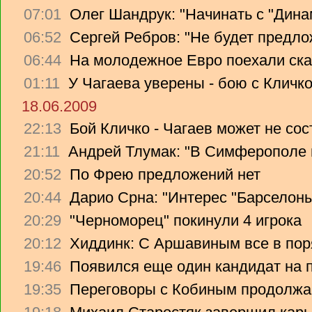
07:01
Олег Шандрук: "Начинать с "Дина
06:52
Сергей Ребров: "Не будет предло
06:44
На молодежное Евро поехали ска
01:11
У Чагаева уверены - бою с Кличко
18.06.2009
22:13
Бой Кличко - Чагаев может не сос
21:11
Андрей Тлумак: "В Симферополе н
20:52
По Фрею предложений нет
20:44
Дарио Срна: "Интерес "Барселоны"
20:29
"Черноморец" покинули 4 игрока
20:12
Хиддинк: С Аршавиным все в пор
19:46
Появился еще один кандидат на 
19:35
Переговоры с Кобиным продолж