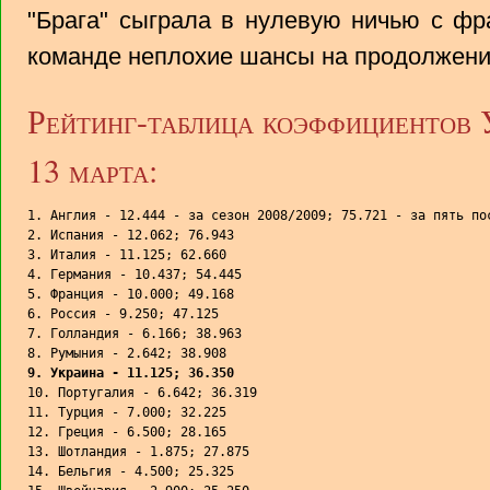
"Брага" сыграла в нулевую ничью с фр
команде неплохие шансы на продолжени
Рейтинг-таблица коэффициентов
13 марта:
1. Англия - 12.444 - за сезон 2008/2009; 75.721 - за пять пос
2. Испания - 12.062; 76.943

3. Италия - 11.125; 62.660

4. Германия - 10.437; 54.445

5. Франция - 10.000; 49.168

6. Россия - 9.250; 47.125

7. Голландия - 6.166; 38.963

9. Украина - 11.125; 36.350

10. Португалия - 6.642; 36.319

11. Турция - 7.000; 32.225

12. Греция - 6.500; 28.165

13. Шотландия - 1.875; 27.875

14. Бельгия - 4.500; 25.325
