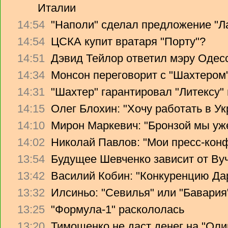
Италии
14:54
"Наполи" сделал предложение "Л
14:54
ЦСКА купит вратаря "Порту"?
14:51
Дэвид Тейлор ответил мэру Одес
14:34
Монсон переговорит с "Шахтером
14:31
"Шахтер" гарантировал "Литексу
14:15
Олег Блохин: "Хочу работать в Ук
14:10
Мирон Маркевич: "Бронзой мы уж
14:02
Николай Павлов: "Мои пресс-кон
13:54
Будущее Шевченко зависит от Ву
13:42
Василий Кобин: "Конкуренцию Дари
13:32
Илсиньо: "Севилья" или "Бавария
13:25
"Формула-1" раскололась
13:20
Тимошенко не даст денег на "Ол