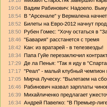
19:18
Михаил Старостяк завершил карь
19:04
Вадим Рабинович: Надоело. Вык
18:54
В "Арсенале" у Вермалена начнет
18:52
Билеты на Евро-2012 начнут прод
18:50
Рубен Гомес: "Хочу остаться в "З
18:46
"Бавария" расстанется с тремя
18:42
Кан: из вратарей - в телезвезды!
18:34
Папа Гуйе перезаключил контрак
17:29
Де ла Пенья: "Так я иду в "Спарта
17:17
"Реал" - малый клубный чемпион
17:05
Мирча Луческу: "Вылетаем на сбо
16:46
Рабинович назвал зарплаты чино
16:39
Михайличенко предлагает ужесто
16:34
Андрей Павелко: "В Премьер-лиге