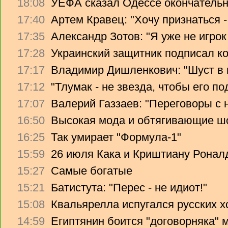
18:08
УЕФА сказал Одессе окончательно
17:40
Артем Кравец: "Хочу признаться -
17:35
Александр Зотов: "Я уже не игрок
17:28
Украинский защитник подписал ко
17:17
Владимир Дишленкович: "Шуст в 
17:12
"Тлумак - не звезда, чтобы его п
17:07
Валерий Газзаев: "Переговоры с 
16:50
Высокая мода и обтягивающие ш
16:25
Так умирает "Формула-1"
15:59
26 июля Кака и Криштиану Ронал
15:27
Самые богатые
15:21
Батистута: "Перес - не идиот!"
15:08
Квальярелла испугался русских 
14:59
Египтянин боится "договорняка"