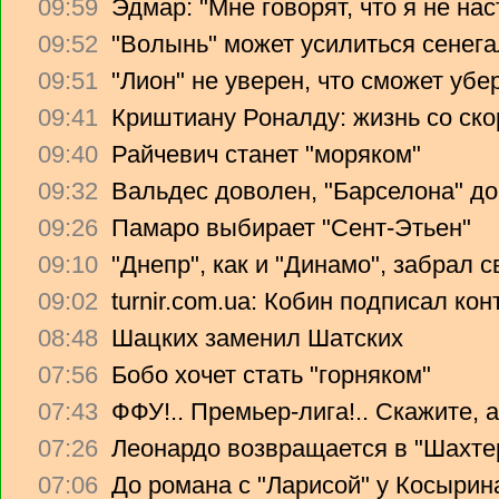
09:59
Эдмар: "Мне говорят, что я не на
09:52
"Волынь" может усилиться сенег
09:51
"Лион" не уверен, что сможет убе
09:41
Криштиану Роналду: жизнь со ско
09:40
Райчевич станет "моряком"
09:32
Вальдес доволен, "Барселона" до
09:26
Памаро выбирает "Сент-Этьен"
09:10
"Днепр", как и "Динамо", забрал 
09:02
turnir.com.ua: Кобин подписал ко
08:48
Шацких заменил Шатских
07:56
Бобо хочет стать "горняком"
07:43
ФФУ!.. Премьер-лига!.. Скажите, 
07:26
Леонардо возвращается в "Шахте
07:06
До романа с "Ларисой" у Косырин