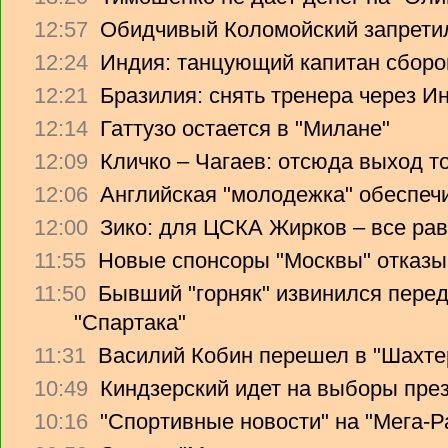
12:57
Обидчивый Коломойский запретил
12:24
Индия: танцующий капитан сборо
12:21
Бразилия: снять тренера через Ин
12:14
Гаттузо остается в "Милане"
12:09
Кличко – Чагаев: отсюда выход т
12:06
Английская "молодежка" обеспеч
12:00
Зико: для ЦСКА Жирков – все рав
11:55
Новые спонсоры "Москвы" отказы
11:50
Бывший "горняк" извинился перед
"Спартака"
11:31
Василий Кобин перешел в "Шахте
10:49
Киндзерский идет на выборы пре
10:16
"Спортивные новости" на "Мега-Р