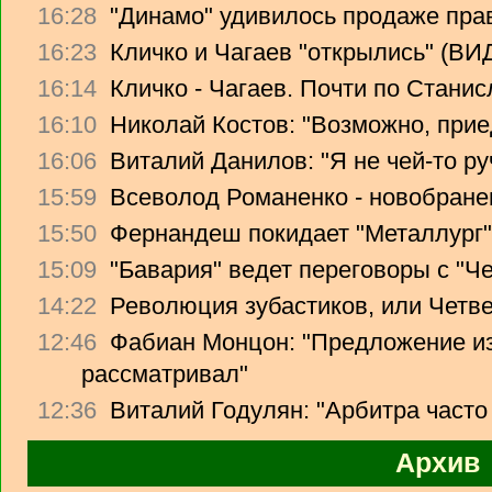
16:28
"Динамо" удивилось продаже прав
16:23
Кличко и Чагаев "открылись" (В
16:14
Кличко - Чагаев. Почти по Стани
16:10
Николай Костов: "Возможно, прие
16:06
Виталий Данилов: "Я не чей-то ру
15:59
Всеволод Романенко - новобране
15:50
Фернандеш покидает "Металлург"
15:09
"Бавария" ведет переговоры с "Ч
14:22
Революция зубастиков, или Четв
12:46
Фабиан Монцон: "Предложение из
рассматривал"
12:36
Виталий Годулян: "Арбитра часто
Архив