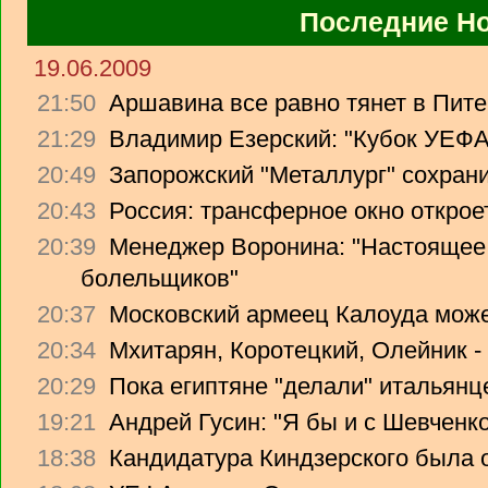
Последние Н
19.06.2009
21:50
Аршавина все равно тянет в Питер
21:29
Владимир Езерский: "Кубок УЕФА
20:49
Запорожский "Металлург" сохрани
20:43
Россия: трансферное окно откроет
20:39
Менеджер Воронина: "Настоящее 
болельщиков"
20:37
Московский армеец Калоуда може
20:34
Мхитарян, Коротецкий, Олейник -
20:29
Пока египтяне "делали" итальянце
19:21
Андрей Гусин: "Я бы и с Шевченко
18:38
Кандидатура Киндзерского была 