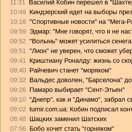
11:31
Василий Кобин перешел в "Шахте
10:49
Киндзерский идет на выборы пре
10:16
"Спортивные новости" на "Мега-Р
09:59
Эдмар: "Мне говорят, что я не на
09:52
"Волынь" может усилиться сенег
09:51
"Лион" не уверен, что сможет убе
09:41
Криштиану Роналду: жизнь со ско
09:40
Райчевич станет "моряком"
09:32
Вальдес доволен, "Барселона" до
09:26
Памаро выбирает "Сент-Этьен"
09:10
"Днепр", как и "Динамо", забрал 
09:02
turnir.com.ua: Кобин подписал ко
08:48
Шацких заменил Шатских
07:56
Бобо хочет стать "горняком"