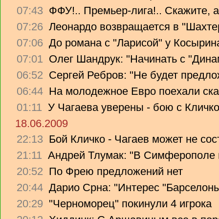
07:43
ФФУ!.. Премьер-лига!.. Скажите, 
07:26
Леонардо возвращается в "Шахте
07:06
До романа с "Ларисой" у Косырин
07:01
Олег Шандрук: "Начинать с "Дина
06:52
Сергей Ребров: "Не будет предло
06:44
На молодежное Евро поехали ска
01:11
У Чагаева уверены - бою с Кличко
18.06.2009
22:13
Бой Кличко - Чагаев может не сос
21:11
Андрей Тлумак: "В Симферополе н
20:52
По Фрею предложений нет
20:44
Дарио Срна: "Интерес "Барселоны"
20:29
"Черноморец" покинули 4 игрока