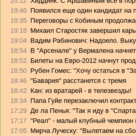
20:12
Хиддинк: С Аршавиным все в пор
19:46
Появился еще один кандидат на 
19:35
Переговоры с Кобиным продолж
19:18
Михаил Старостяк завершил карь
19:04
Вадим Рабинович: Надоело. Вык
18:54
В "Арсенале" у Вермалена начнет
18:52
Билеты на Евро-2012 начнут прод
18:50
Рубен Гомес: "Хочу остаться в "З
18:46
"Бавария" расстанется с тремя
18:42
Кан: из вратарей - в телезвезды!
18:34
Папа Гуйе перезаключил контрак
17:29
Де ла Пенья: "Так я иду в "Спарта
17:17
"Реал" - малый клубный чемпион
17:05
Мирча Луческу: "Вылетаем на сбо