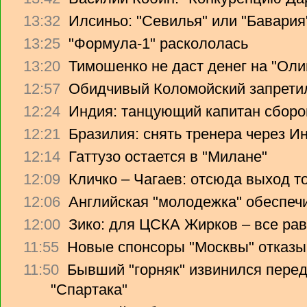
13:32
Илсиньо: "Севилья" или "Бавария
13:25
"Формула-1" раскололась
13:20
Тимошенко не даст денег на "Ол
12:57
Обидчивый Коломойский запретил
12:24
Индия: танцующий капитан сборо
12:21
Бразилия: снять тренера через Ин
12:14
Гаттузо остается в "Милане"
12:09
Кличко – Чагаев: отсюда выход т
12:06
Английская "молодежка" обеспеч
12:00
Зико: для ЦСКА Жирков – все рав
11:55
Новые спонсоры "Москвы" отказы
11:50
Бывший "горняк" извинился перед
"Спартака"