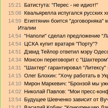
15:21
Батистута: "Перес - не идиот!"
15:08
Квальярелла испугался русских 
14:59
Египтянин боится "договорняка"
Италии
14:54
"Наполи" сделал предложение "Л
14:54
ЦСКА купит вратаря "Порту"?
14:51
Дэвид Тейлор ответил мэру Одес
14:34
Монсон переговорит с "Шахтером
14:31
"Шахтер" гарантировал "Литексу
14:15
Олег Блохин: "Хочу работать в Ук
14:10
Мирон Маркевич: "Бронзой мы уж
14:02
Николай Павлов: "Мои пресс-кон
13:54
Будущее Шевченко зависит от Ву
13:42
Василий Кобин: "Конкуренцию Дари