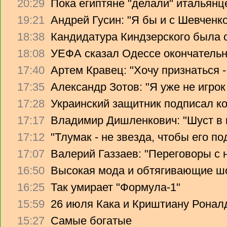
20:29
Пока египтяне "делали" итальянце
19:21
Андрей Гусин: "Я бы и с Шевченко
18:38
Кандидатура Киндзерского была 
18:08
УЕФА сказал Одессе окончательно
17:40
Артем Кравец: "Хочу признаться -
17:35
Александр Зотов: "Я уже не игрок
17:28
Украинский защитник подписал ко
17:17
Владимир Дишленкович: "Шуст в 
17:12
"Тлумак - не звезда, чтобы его п
17:07
Валерий Газзаев: "Переговоры с 
16:50
Высокая мода и обтягивающие ш
16:25
Так умирает "Формула-1"
15:59
26 июля Кака и Криштиану Ронал
15:27
Самые богатые