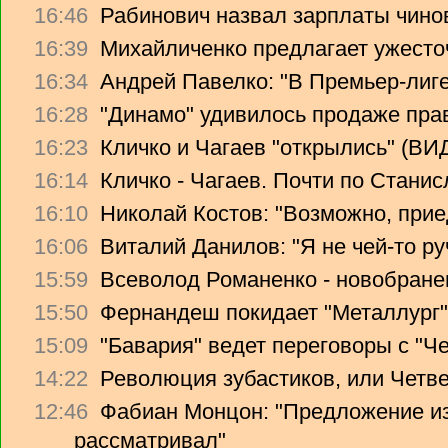
16:46
Рабинович назвал зарплаты чино
16:39
Михайличенко предлагает ужесто
16:34
Андрей Павелко: "В Премьер-лиге
16:28
"Динамо" удивилось продаже прав
16:23
Кличко и Чагаев "открылись" (В
16:14
Кличко - Чагаев. Почти по Стани
16:10
Николай Костов: "Возможно, прие
16:06
Виталий Данилов: "Я не чей-то ру
15:59
Всеволод Романенко - новобране
15:50
Фернандеш покидает "Металлург"
15:09
"Бавария" ведет переговоры с "Ч
14:22
Революция зубастиков, или Четв
12:46
Фабиан Монцон: "Предложение из
рассматривал"