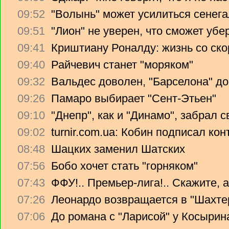
09:52
"Волынь" может усилиться сенег
09:51
"Лион" не уверен, что сможет убе
09:41
Криштиану Роналду: жизнь со ско
09:40
Райчевич станет "моряком"
09:32
Вальдес доволен, "Барселона" до
09:26
Памаро выбирает "Сент-Этьен"
09:10
"Днепр", как и "Динамо", забрал 
09:02
turnir.com.ua: Кобин подписал ко
08:48
Шацких заменил Шатских
07:56
Бобо хочет стать "горняком"
07:43
ФФУ!.. Премьер-лига!.. Скажите, 
07:26
Леонардо возвращается в "Шахте
07:06
До романа с "Ларисой" у Косырин