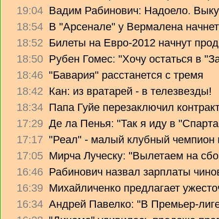
19:04
Вадим Рабинович: Надоело. Вык
18:54
В "Арсенале" у Вермалена начнет
18:52
Билеты на Евро-2012 начнут прод
18:50
Рубен Гомес: "Хочу остаться в "З
18:46
"Бавария" расстанется с тремя
18:42
Кан: из вратарей - в телезвезды!
18:34
Папа Гуйе перезаключил контрак
17:29
Де ла Пенья: "Так я иду в "Спарта
17:17
"Реал" - малый клубный чемпион
17:05
Мирча Луческу: "Вылетаем на сбо
16:46
Рабинович назвал зарплаты чино
16:39
Михайличенко предлагает ужесто
16:34
Андрей Павелко: "В Премьер-лиге