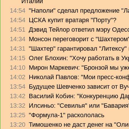
Италии
14:54
"Наполи" сделал предложение "Л
14:54
ЦСКА купит вратаря "Порту"?
14:51
Дэвид Тейлор ответил мэру Одес
14:34
Монсон переговорит с "Шахтером
14:31
"Шахтер" гарантировал "Литексу
14:15
Олег Блохин: "Хочу работать в Ук
14:10
Мирон Маркевич: "Бронзой мы уж
14:02
Николай Павлов: "Мои пресс-кон
13:54
Будущее Шевченко зависит от Ву
13:42
Василий Кобин: "Конкуренцию Дари
13:32
Илсиньо: "Севилья" или "Бавария
13:25
"Формула-1" раскололась
13:20
Тимошенко не даст денег на "Ол