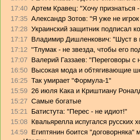
17:40
Артем Кравец: "Хочу признаться -
17:35
Александр Зотов: "Я уже не игрок
17:28
Украинский защитник подписал ко
17:17
Владимир Дишленкович: "Шуст в 
17:12
"Тлумак - не звезда, чтобы его п
17:07
Валерий Газзаев: "Переговоры с 
16:50
Высокая мода и обтягивающие ш
16:25
Так умирает "Формула-1"
15:59
26 июля Кака и Криштиану Ронал
15:27
Самые богатые
15:21
Батистута: "Перес - не идиот!"
15:08
Квальярелла испугался русских 
14:59
Египтянин боится "договорняка"