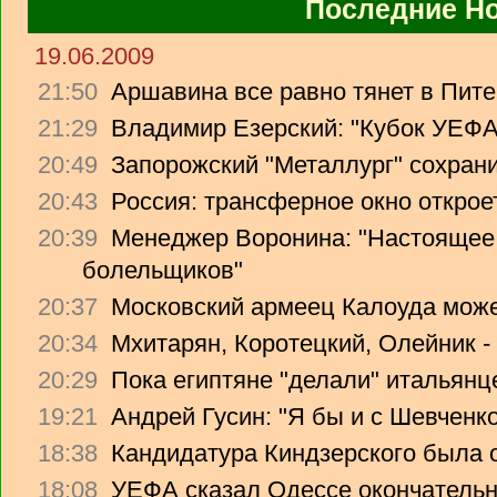
Последние Н
19.06.2009
21:50
Аршавина все равно тянет в Питер
21:29
Владимир Езерский: "Кубок УЕФА
20:49
Запорожский "Металлург" сохрани
20:43
Россия: трансферное окно откроет
20:39
Менеджер Воронина: "Настоящее 
болельщиков"
20:37
Московский армеец Калоуда може
20:34
Мхитарян, Коротецкий, Олейник -
20:29
Пока египтяне "делали" итальянце
19:21
Андрей Гусин: "Я бы и с Шевченко
18:38
Кандидатура Киндзерского была 
18:08
УЕФА сказал Одессе окончательно