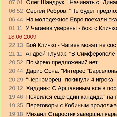
07:01
Олег Шандрук: "Начинать с "Дина
06:52
Сергей Ребров: "Не будет предло
06:44
На молодежное Евро поехали ска
01:11
У Чагаева уверены - бою с Кличко
18.06.2009
22:13
Бой Кличко - Чагаев может не сос
21:11
Андрей Тлумак: "В Симферополе н
20:52
По Фрею предложений нет
20:44
Дарио Срна: "Интерес "Барселоны"
20:29
"Черноморец" покинули 4 игрока
20:12
Хиддинк: С Аршавиным все в пор
19:46
Появился еще один кандидат на 
19:35
Переговоры с Кобиным продолж
19:18
Михаил Старостяк завершил карь