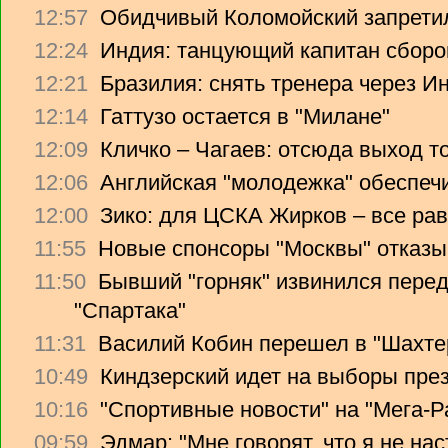
12:57
Обидчивый Коломойский запретил
12:24
Индия: танцующий капитан сборо
12:21
Бразилия: снять тренера через Ин
12:14
Гаттузо остается в "Милане"
12:09
Кличко – Чагаев: отсюда выход т
12:06
Английская "молодежка" обеспеч
12:00
Зико: для ЦСКА Жирков – все рав
11:55
Новые спонсоры "Москвы" отказы
11:50
Бывший "горняк" извинился перед
"Спартака"
11:31
Василий Кобин перешел в "Шахте
10:49
Киндзерский идет на выборы пре
10:16
"Спортивные новости" на "Мега-Р
09:59
Эдмар: "Мне говорят, что я не на