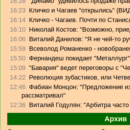
16:28
"Динамо" удивилось продаже прав
16:23
Кличко и Чагаев "открылись" (В
16:14
Кличко - Чагаев. Почти по Стани
16:10
Николай Костов: "Возможно, прие
16:06
Виталий Данилов: "Я не чей-то ру
15:59
Всеволод Романенко - новобране
15:50
Фернандеш покидает "Металлург"
15:09
"Бавария" ведет переговоры с "Ч
14:22
Революция зубастиков, или Четв
12:46
Фабиан Монцон: "Предложение из
рассматривал"
12:36
Виталий Годулян: "Арбитра часто
Архив