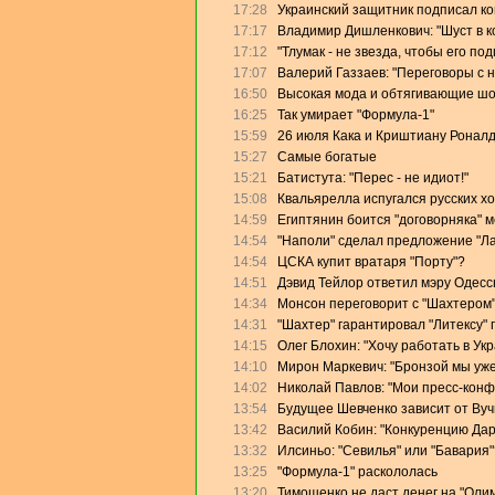
17:28
Украинский защитник подписал кон
17:17
Владимир Дишленкович: "Шуст в 
17:12
"Тлумак - не звезда, чтобы его п
17:07
Валерий Газзаев: "Переговоры с 
16:50
Высокая мода и обтягивающие ш
16:25
Так умирает "Формула-1"
15:59
26 июля Кака и Криштиану Роналд
15:27
Самые богатые
15:21
Батистута: "Перес - не идиот!"
15:08
Квальярелла испугался русских х
14:59
Египтянин боится "договорняка" 
14:54
"Наполи" сделал предложение "Л
14:54
ЦСКА купит вратаря "Порту"?
14:51
Дэвид Тейлор ответил мэру Одесс
14:34
Монсон переговорит с "Шахтером
14:31
"Шахтер" гарантировал "Литексу"
14:15
Олег Блохин: "Хочу работать в Ук
14:10
Мирон Маркевич: "Бронзой мы уже
14:02
Николай Павлов: "Мои пресс-конф
13:54
Будущее Шевченко зависит от Ву
13:42
Василий Кобин: "Конкуренцию Дари
13:32
Илсиньо: "Севилья" или "Бавария"
13:25
"Формула-1" раскололась
13:20
Тимошенко не даст денег на "Оли