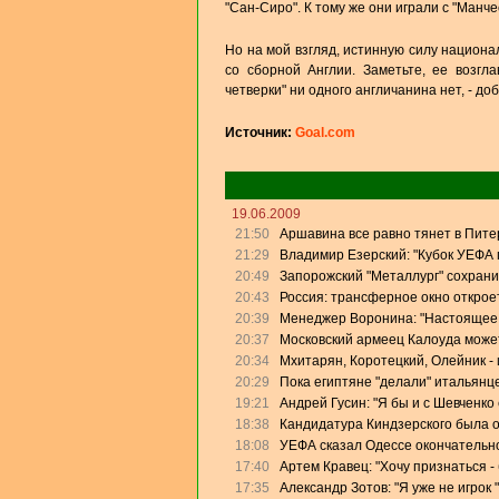
"Сан-Сиро". К тому же они играли с "Ман
Но на мой взгляд, истинную силу национ
со сборной Англии. Заметьте, ее возгл
четверки" ни одного англичанина нет, - до
Источник:
Goal.com
19.06.2009
21:50
Аршавина все равно тянет в Питер
21:29
Владимир Езерский: "Кубок УЕФА
20:49
Запорожский "Металлург" сохрани
20:43
Россия: трансферное окно откроет
20:39
Менеджер Воронина: "Настоящее 
20:37
Московский армеец Калоуда может
20:34
Мхитарян, Коротецкий, Олейник - 
20:29
Пока египтяне "делали" итальянце
19:21
Андрей Гусин: "Я бы и с Шевченко
18:38
Кандидатура Киндзерского была 
18:08
УЕФА сказал Одессе окончательно
17:40
Артем Кравец: "Хочу признаться -
17:35
Александр Зотов: "Я уже не игрок