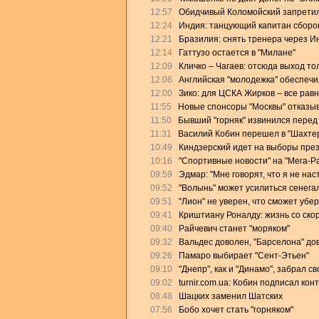
12:57
Обидчивый Коломойский запретил
12:24
Индия: танцующий капитан сборо
12:21
Бразилия: снять тренера через И
12:14
Гаттузо остается в "Милане"
12:09
Кличко – Чагаев: отсюда выход то
12:06
Английская "молодежка" обеспеч
12:00
Зико: для ЦСКА Жирков – все равн
11:55
Новые спонсоры "Москвы" отказыв
11:50
Бывший "горняк" извинился перед
11:31
Василий Кобин перешел в "Шахте
10:49
Киндзерский идет на выборы пре
10:16
"Спортивные новости" на "Мега-Р
09:59
Эдмар: "Мне говорят, что я не на
09:52
"Волынь" может усилиться сенега
09:51
"Лион" не уверен, что сможет убе
09:41
Криштиану Роналду: жизнь со скор
09:40
Райчевич станет "моряком"
09:32
Вальдес доволен, "Барселона" дов
09:26
Памаро выбирает "Сент-Этьен"
09:10
"Днепр", как и "Динамо", забрал с
09:02
turnir.com.ua: Кобин подписал кон
08:48
Шацких заменил Шатских
07:56
Бобо хочет стать "горняком"