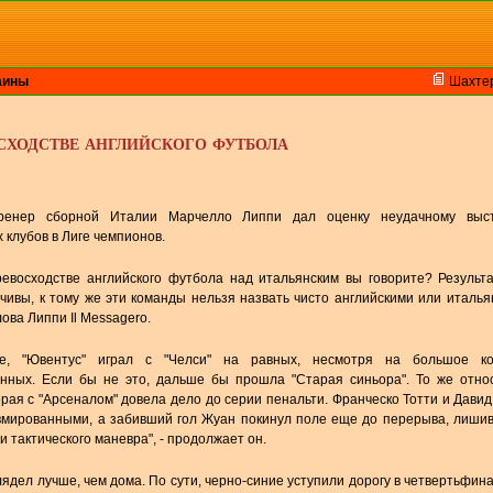
аины
Шахте
сходстве английского футбола
ренер сборной Италии Марчелло Липпи дал оценку неудачному выс
 клубов в Лиге чемпионов.
ревосходстве английского футбола над итальянским вы говорите? Результ
чивы, к тому же эти команды нельзя назвать чисто английскими или итальян
ова Липпи Il Messagero.
те, "Ювентус" играл с "Челси" на равных, несмотря на большое ко
нных. Если бы не это, дальше бы прошла "Старая синьора". То же отно
торая с "Арсеналом" довела дело до серии пенальти. Франческо Тотти и Дави
вмированными, а забивший гол Жуан покинул поле еще до перерыва, лиши
 тактического маневра", - продолжает он.
ыглядел лучше, чем дома. По сути, черно-синие уступили дорогу в четвертьфин