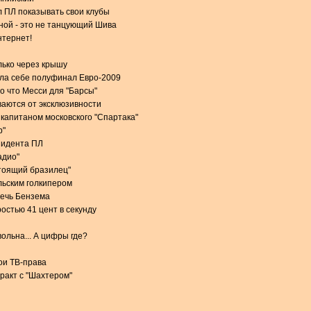
 ПЛ показывать свои клубы
ной - это не танцующий Шива
нтернет!
лько через крышу
ила себе полуфинал Евро-2009
о что Месси для "Барсы"
аются от эксклюзивности
 капитаном московского "Спартака"
р"
зидента ПЛ
адио"
стоящий бразилец"
льским голкипером
речь Бензема
остью 41 цент в секунду
ольна... А цифры где?
вои ТВ-права
тракт с "Шахтером"