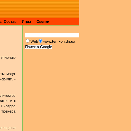
р:
Cостав
·
Игры
·
Оценки
·
Web
www.terrikon.dn.ua
туплению
аты могут
скими", -
личество
сится и к
д Писарро
в тренера
ал еще на