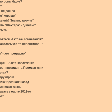
 погромы будут?
р"
а не дошло
мо" хорошо"
ений? Значит, закончу"
ты "Шахтера" и "Динамо"
быть!
тояться. А кто бы сомневался?
чалось что-то непонятное..."
 - это прекрасно"
дке… А вот Павлюченко...
пост президента Премьер-лиги
ются?
еру игрока
плю "Арсенал" назад…
ся новая жизнь
авать в марте 2011-го
ре"