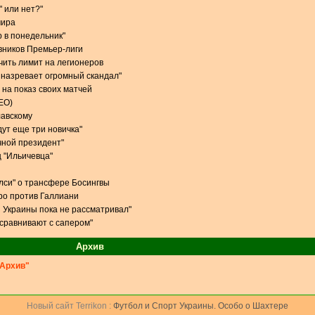
" или нет?"
мира
р в понедельник"
вников Премьер-лиги
чить лимит на легионеров
 назревает огромный скандал"
 на показ своих матчей
ЕО)
лавскому
дут еще три новичка"
чной президент"
 "Ильичевца"
елси" о трансфере Босингвы
ро против Галлиани
 Украины пока не рассматривал"
 сравнивают с сапером"
Архив
Архив"
Новый сайт Terrikon :
Футбол и Спорт Украины. Особо о Шахтере