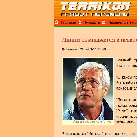
Главная
Новости
Чемпионат Укр
Липпи сомневается в прево
Добавлено: 2009-03-14 13:40:06
Главный т
итальянских
"О каком п
быть обман
приводит сл
"Посмотри
травмирова
"Роме", ко
играли тра
Липпи терзают сомнения...
возможности
"Что касается "Интера", то в гостях он в