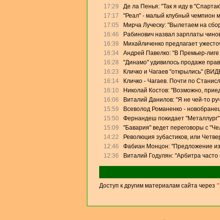
17:29
Де ла Пенья: "Так я иду в "Спартак
17:17
"Реал" - малый клубный чемпион 
17:05
Мирча Луческу: "Вылетаем на сбо
16:46
Рабинович назвал зарплаты чино
16:39
Михайличенко предлагает ужесто
16:34
Андрей Павелко: "В Премьер-лиге
16:28
"Динамо" удивилось продаже прав
16:23
Кличко и Чагаев "открылись" (ВИД
16:14
Кличко - Чагаев. Почти по Станис
16:10
Николай Костов: "Возможно, прие
16:06
Виталий Данилов: "Я не чей-то ру
15:59
Всеволод Романенко - новобранец
15:50
Фернандеш покидает "Металлург"
15:09
"Бавария" ведет переговоры с "Ч
14:22
Революция зубастиков, или Четве
12:46
Фабиан Монцон: "Предложение из
12:36
Виталий Годулян: "Арбитра часто
Доступ к другим материалам сайта через
"