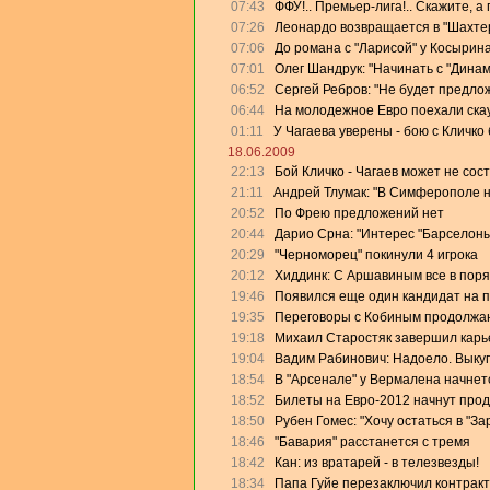
07:43
ФФУ!.. Премьер-лига!.. Скажите, а
07:26
Леонардо возвращается в "Шахте
07:06
До романа с "Ларисой" у Косырин
07:01
Олег Шандрук: "Начинать с "Дина
06:52
Сергей Ребров: "Не будет предлож
06:44
На молодежное Евро поехали скау
01:11
У Чагаева уверены - бою с Кличко 
18.06.2009
22:13
Бой Кличко - Чагаев может не сос
21:11
Андрей Тлумак: "В Симферополе на
20:52
По Фрею предложений нет
20:44
Дарио Срна: "Интерес "Барселоны"
20:29
"Черноморец" покинули 4 игрока
20:12
Хиддинк: С Аршавиным все в поря
19:46
Появился еще один кандидат на 
19:35
Переговоры с Кобиным продолжа
19:18
Михаил Старостяк завершил карь
19:04
Вадим Рабинович: Надоело. Выку
18:54
В "Арсенале" у Вермалена начнет
18:52
Билеты на Евро-2012 начнут прод
18:50
Рубен Гомес: "Хочу остаться в "За
18:46
"Бавария" расстанется с тремя
18:42
Кан: из вратарей - в телезвезды!
18:34
Папа Гуйе перезаключил контракт