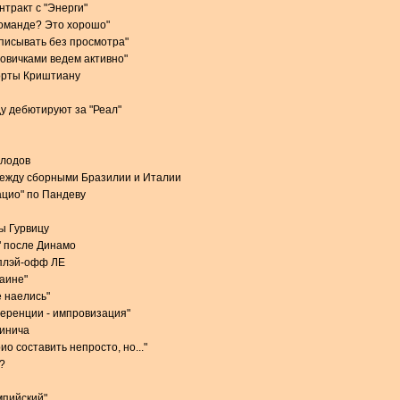
тракт с "Энерги"
команде? Это хорошо"
одписывать без просмотра"
новичками ведем активно"
орты Криштиану
у дебютируют за "Реал"
олодов
между сборными Бразилии и Италии
ацио" по Пандеву
ы Гурвицу
" после Динамо
 плэй-офф ЛЕ
раине"
 наелись"
еренции - импровизация"
чинича
о составить непросто, но..."
?
мпийский"