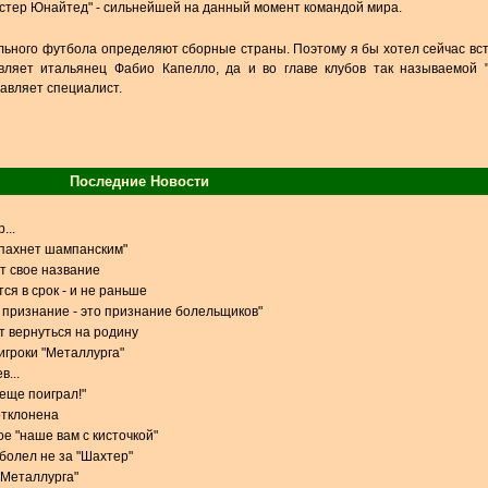
честер Юнайтед" - сильнейшей на данный момент командой мира.
ального футбола определяют сборные страны. Поэтому я бы хотел сейчас вс
авляет итальянец Фабио Капелло, да и во главе клубов так называемой
бавляет специалист.
Последние Новости
...
 пахнет шампанским"
т свое название
ся в срок - и не раньше
признание - это признание болельщиков"
 вернуться на родину
игроки "Металлурга"
в...
 еще поиграл!"
отклонена
е "наше вам с кисточкой"
 болел не за "Шахтер"
 "Металлурга"