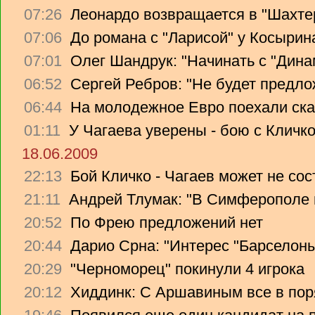
07:26
Леонардо возвращается в "Шахте
07:06
До романа с "Ларисой" у Косырин
07:01
Олег Шандрук: "Начинать с "Дина
06:52
Сергей Ребров: "Не будет предло
06:44
На молодежное Евро поехали ска
01:11
У Чагаева уверены - бою с Кличко
18.06.2009
22:13
Бой Кличко - Чагаев может не сос
21:11
Андрей Тлумак: "В Симферополе н
20:52
По Фрею предложений нет
20:44
Дарио Срна: "Интерес "Барселоны"
20:29
"Черноморец" покинули 4 игрока
20:12
Хиддинк: С Аршавиным все в пор