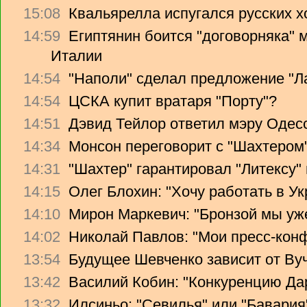
15:08
Квальярелла испугался русских 
14:59
Египтянин боится "договорняка"
Италии
14:54
"Наполи" сделал предложение "Л
14:54
ЦСКА купит вратаря "Порту"?
14:51
Дэвид Тейлор ответил мэру Одес
14:34
Монсон переговорит с "Шахтером
14:31
"Шахтер" гарантировал "Литексу
14:15
Олег Блохин: "Хочу работать в Ук
14:10
Мирон Маркевич: "Бронзой мы уж
14:02
Николай Павлов: "Мои пресс-кон
13:54
Будущее Шевченко зависит от Ву
13:42
Василий Кобин: "Конкуренцию Дари
13:32
Илсиньо: "Севилья" или "Бавария