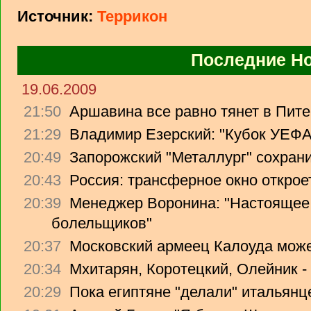
Источник:
Террикон
Последние Н
19.06.2009
21:50
Аршавина все равно тянет в Питер
21:29
Владимир Езерский: "Кубок УЕФА
20:49
Запорожский "Металлург" сохрани
20:43
Россия: трансферное окно откроет
20:39
Менеджер Воронина: "Настоящее 
болельщиков"
20:37
Московский армеец Калоуда може
20:34
Мхитарян, Коротецкий, Олейник -
20:29
Пока египтяне "делали" итальянце