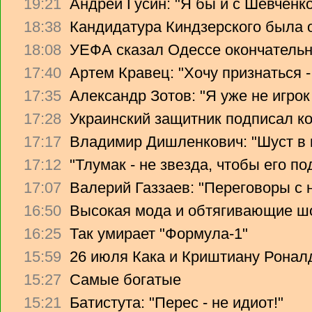
19:21
Андрей Гусин: "Я бы и с Шевченко
18:38
Кандидатура Киндзерского была 
18:08
УЕФА сказал Одессе окончательно
17:40
Артем Кравец: "Хочу признаться -
17:35
Александр Зотов: "Я уже не игрок
17:28
Украинский защитник подписал ко
17:17
Владимир Дишленкович: "Шуст в 
17:12
"Тлумак - не звезда, чтобы его п
17:07
Валерий Газзаев: "Переговоры с 
16:50
Высокая мода и обтягивающие ш
16:25
Так умирает "Формула-1"
15:59
26 июля Кака и Криштиану Ронал
15:27
Самые богатые
15:21
Батистута: "Перес - не идиот!"