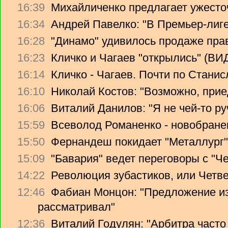
16:39
Михайличенко предлагает ужесто
16:34
Андрей Павелко: "В Премьер-лиге
16:28
"Динамо" удивилось продаже прав
16:23
Кличко и Чагаев "открылись" (В
16:14
Кличко - Чагаев. Почти по Стани
16:10
Николай Костов: "Возможно, прие
16:06
Виталий Данилов: "Я не чей-то ру
15:59
Всеволод Романенко - новобране
15:50
Фернандеш покидает "Металлург"
15:09
"Бавария" ведет переговоры с "Ч
14:22
Революция зубастиков, или Четв
12:46
Фабиан Монцон: "Предложение из
рассматривал"
12:36
Виталий Годулян: "Арбитра часто