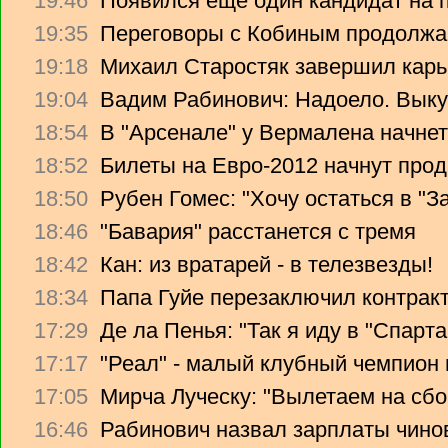
19:46
Появился еще один кандидат на 
19:35
Переговоры с Кобиным продолж
19:18
Михаил Старостяк завершил карь
19:04
Вадим Рабинович: Надоело. Вык
18:54
В "Арсенале" у Вермалена начнет
18:52
Билеты на Евро-2012 начнут прод
18:50
Рубен Гомес: "Хочу остаться в "З
18:46
"Бавария" расстанется с тремя
18:42
Кан: из вратарей - в телезвезды!
18:34
Папа Гуйе перезаключил контрак
17:29
Де ла Пенья: "Так я иду в "Спарта
17:17
"Реал" - малый клубный чемпион
17:05
Мирча Луческу: "Вылетаем на сбо
16:46
Рабинович назвал зарплаты чино