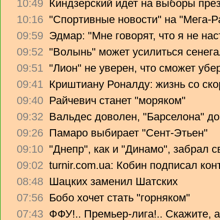
10:49
Киндзерский идет на выборы пре
10:16
"Спортивные новости" на "Мега-Р
09:59
Эдмар: "Мне говорят, что я не на
09:52
"Волынь" может усилиться сенег
09:51
"Лион" не уверен, что сможет убе
09:41
Криштиану Роналду: жизнь со ско
09:40
Райчевич станет "моряком"
09:32
Вальдес доволен, "Барселона" до
09:26
Памаро выбирает "Сент-Этьен"
09:10
"Днепр", как и "Динамо", забрал 
09:02
turnir.com.ua: Кобин подписал ко
08:48
Шацких заменил Шатских
07:56
Бобо хочет стать "горняком"
07:43
ФФУ!.. Премьер-лига!.. Скажите, 