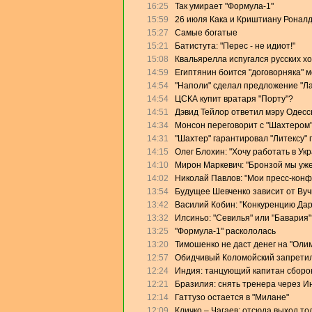
16:25
Так умирает "Формула-1"
15:59
26 июля Кака и Криштиану Роналд
15:27
Самые богатые
15:21
Батистута: "Перес - не идиот!"
15:08
Квальярелла испугался русских х
14:59
Египтянин боится "договорняка" 
14:54
"Наполи" сделал предложение "Л
14:54
ЦСКА купит вратаря "Порту"?
14:51
Дэвид Тейлор ответил мэру Одесс
14:34
Монсон переговорит с "Шахтером
14:31
"Шахтер" гарантировал "Литексу"
14:15
Олег Блохин: "Хочу работать в Ук
14:10
Мирон Маркевич: "Бронзой мы уже
14:02
Николай Павлов: "Мои пресс-конф
13:54
Будущее Шевченко зависит от Ву
13:42
Василий Кобин: "Конкуренцию Дари
13:32
Илсиньо: "Севилья" или "Бавария"
13:25
"Формула-1" раскололась
13:20
Тимошенко не даст денег на "Оли
12:57
Обидчивый Коломойский запретил
12:24
Индия: танцующий капитан сборо
12:21
Бразилия: снять тренера через И
12:14
Гаттузо остается в "Милане"
12:09
Кличко – Чагаев: отсюда выход то