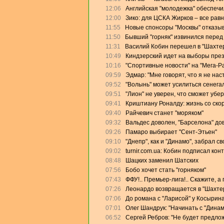
12:06
Английская "молодежка" обеспеч
12:00
Зико: для ЦСКА Жирков – все равн
11:55
Новые спонсоры "Москвы" отказыв
11:50
Бывший "горняк" извинился перед
11:31
Василий Кобин перешел в "Шахте
10:49
Киндзерский идет на выборы пре
10:16
"Спортивные новости" на "Мега-Р
09:59
Эдмар: "Мне говорят, что я не на
09:52
"Волынь" может усилиться сенега
09:51
"Лион" не уверен, что сможет убе
09:41
Криштиану Роналду: жизнь со скор
09:40
Райчевич станет "моряком"
09:32
Вальдес доволен, "Барселона" дов
09:26
Памаро выбирает "Сент-Этьен"
09:10
"Днепр", как и "Динамо", забрал с
09:02
turnir.com.ua: Кобин подписал кон
08:48
Шацких заменил Шатских
07:56
Бобо хочет стать "горняком"
07:43
ФФУ!.. Премьер-лига!.. Скажите, а
07:26
Леонардо возвращается в "Шахте
07:06
До романа с "Ларисой" у Косырин
07:01
Олег Шандрук: "Начинать с "Дина
06:52
Сергей Ребров: "Не будет предлож