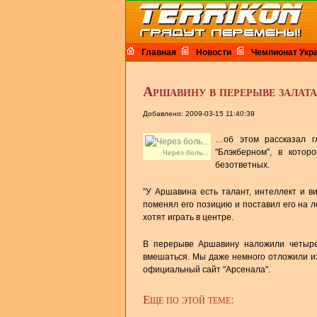
Главная
Новости
Чемпионат Укр
Аршавину в перерыве залат
Добавлено: 2009-03-15 11:40:39
…об этом рассказал г
"Блэкберном", в кото
Через боль...
безответных.
"У Аршавина есть талант, интеллект и в
поменял его позицию и поставил его на л
хотят играть в центре.
В перерыве Аршавину наложили четыре 
вмешаться. Мы даже немного отложили из
официальный сайт "Арсенала".
Еще по этой теме: