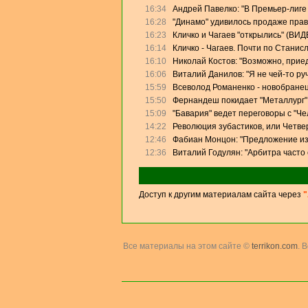
16:34
Андрей Павелко: "В Премьер-лиге
16:28
"Динамо" удивилось продаже прав
16:23
Кличко и Чагаев "открылись" (ВИД
16:14
Кличко - Чагаев. Почти по Станис
16:10
Николай Костов: "Возможно, прие
16:06
Виталий Данилов: "Я не чей-то ру
15:59
Всеволод Романенко - новобранец
15:50
Фернандеш покидает "Металлург"
15:09
"Бавария" ведет переговоры с "Ч
14:22
Революция зубастиков, или Четве
12:46
Фабиан Монцон: "Предложение из
12:36
Виталий Годулян: "Арбитра часто
Доступ к другим материалам сайта через
"
Все материалы на этом сайте ©
terrikon.com
. 