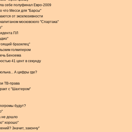
ила себе полуфинал Евро-2009
о что Месси для "Барсы"
аются от эксклюзивности
 капитаном московского "Спартака"
р"
зидента ПЛ
адио"
стоящий бразилец"
льским голкипером
речь Бензема
остью 41 цент в секунду
ольна... А цифры где?
вои ТВ-права
тракт с "Шахтером"
 погромы будут?
р"
а не дошло
мо" хорошо"
ений? Значит, закончу"