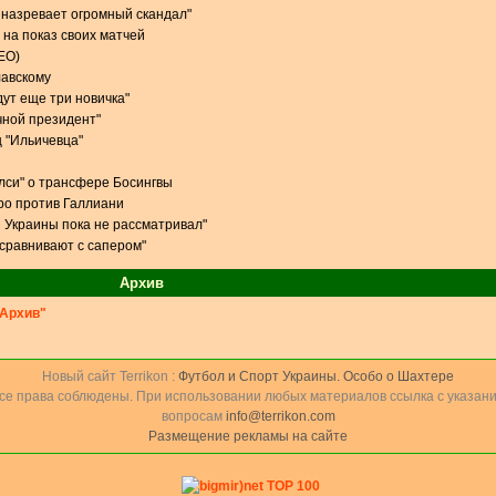
 назревает огромный скандал"
 на показ своих матчей
ЕО)
лавскому
дут еще три новичка"
чной президент"
 "Ильичевца"
елси" о трансфере Босингвы
ро против Галлиани
 Украины пока не рассматривал"
 сравнивают с сапером"
Архив
Архив"
Новый сайт Terrikon :
Футбол и Спорт Украины. Особо о Шахтере
Все права соблюдены. При использовании любых материалов ссылка с указани
вопросам
info@terrikon.com
Размещение рекламы на сайте