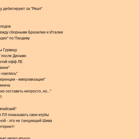
у дебютируют за "Реал"
олодов
между сборными Бразилии и Италии
ацио" по Пандеву
ы Гурвицу
" после Динамо
 плэй-офф ЛЕ
раине"
 наелись"
еренции - импровизация"
чинича
о составить непросто, но..."
?
мпийский"
 ПЛ показывать свои клубы
ной - это не танцующий Шива
нтернет!
лько через крышу