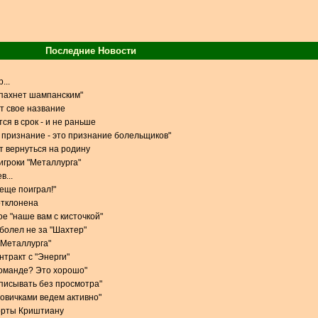
Последние Новости
...
 пахнет шампанским"
т свое название
ся в срок - и не раньше
признание - это признание болельщиков"
 вернуться на родину
игроки "Металлурга"
в...
 еще поиграл!"
отклонена
е "наше вам с кисточкой"
 болел не за "Шахтер"
 "Металлурга"
тракт с "Энерги"
команде? Это хорошо"
одписывать без просмотра"
новичками ведем активно"
орты Криштиану