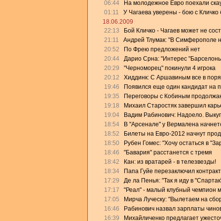
06:44
На молодежное Евро поехали скау
01:11
У Чагаева уверены - бою с Кличко 
18.06.2009
22:13
Бой Кличко - Чагаев может не сос
21:11
Андрей Тлумак: "В Симферополе на
20:52
По Фрею предложений нет
20:44
Дарио Срна: "Интерес "Барселоны"
20:29
"Черноморец" покинули 4 игрока
20:12
Хиддинк: С Аршавиным все в поря
19:46
Появился еще один кандидат на 
19:35
Переговоры с Кобиным продолжа
19:18
Михаил Старостяк завершил карь
19:04
Вадим Рабинович: Надоело. Выку
18:54
В "Арсенале" у Вермалена начнет
18:52
Билеты на Евро-2012 начнут прод
18:50
Рубен Гомес: "Хочу остаться в "За
18:46
"Бавария" расстанется с тремя
18:42
Кан: из вратарей - в телезвезды!
18:34
Папа Гуйе перезаключил контракт
17:29
Де ла Пенья: "Так я иду в "Спартак
17:17
"Реал" - малый клубный чемпион 
17:05
Мирча Луческу: "Вылетаем на сбо
16:46
Рабинович назвал зарплаты чино
16:39
Михайличенко предлагает ужесто