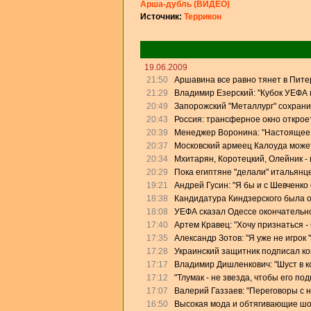
Арша-дубль (ВИДЕО)
Источник:
Террикон
19.06.2009
21:50
Аршавина все равно тянет в Питер
21:29
Владимир Езерский: "Кубок УЕФА
20:49
Запорожский "Металлург" сохрани
20:43
Россия: трансферное окно откроет
20:39
Менеджер Воронина: "Настоящее 
20:37
Московский армеец Калоуда может
20:34
Мхитарян, Коротецкий, Олейник - 
20:29
Пока египтяне "делали" итальянце
19:21
Андрей Гусин: "Я бы и с Шевченко
18:38
Кандидатура Киндзерского была 
18:08
УЕФА сказал Одессе окончательно
17:40
Артем Кравец: "Хочу признаться -
17:35
Александр Зотов: "Я уже не игрок
17:28
Украинский защитник подписал кон
17:17
Владимир Дишленкович: "Шуст в 
17:12
"Тлумак - не звезда, чтобы его п
17:07
Валерий Газзаев: "Переговоры с 
16:50
Высокая мода и обтягивающие ш