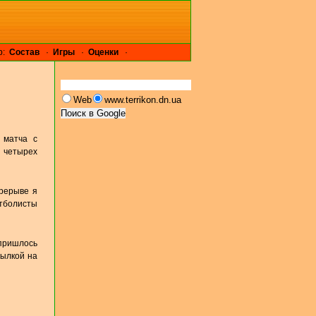
р:
Cостав
·
Игры
·
Оценки
·
Web
www.terrikon.dn.ua
 матча с
 четырех
ерерыве я
утболисты
пришлось
сылкой на