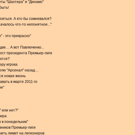
ты "Шахтера" и "Динамо"
быть!
тояться. А кто бы сомневался?
чалось что-то непонятное..."
 - это прекрасно"
дке… А вот Павлюченко...
пост президента Премьер-лиги
ются?
еру игрока
плю "Арсенал" назад…
ся новая жизнь
авать в марте 2011-го
ре"
" или нет?"
мира
р в понедельник"
вников Премьер-лиги
чить лимит на легионеров