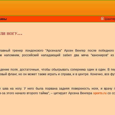
аины
Шахте
али ногу…
лавный тренер лондонского "Арсенала" Арсен Венгер после победного
ром напомним, российский нападающий забил два мяча "канониров" из
идение поля, достаточные, чтобы обыгрывать соперника один в один. В п
евый фланг, но он может также играть и справа, и в центре. Конечно, все ф
шва на ногу. У него была порвана задняя поверхность ноги, и врачу 
-за этого начало второго тайма", – цитирует Арсена Венгера
sports.ru
со с