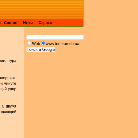
р:
Cостав
·
Игры
·
Оценки
·
Web
www.terrikon.dn.ua
ого тура
оперника.
-й минуте
ящий удар
. С двумя
ападающий