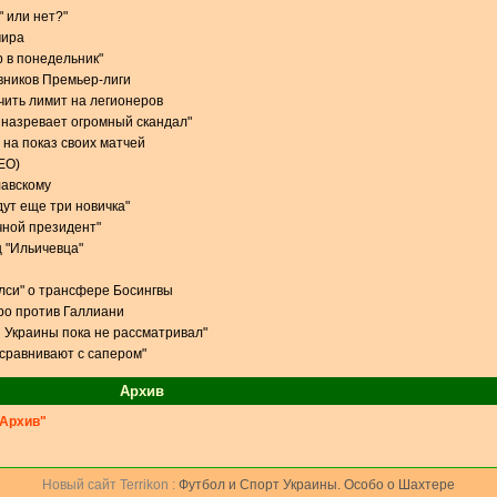
" или нет?"
мира
р в понедельник"
вников Премьер-лиги
чить лимит на легионеров
 назревает огромный скандал"
 на показ своих матчей
ЕО)
лавскому
дут еще три новичка"
чной президент"
 "Ильичевца"
елси" о трансфере Босингвы
ро против Галлиани
 Украины пока не рассматривал"
 сравнивают с сапером"
Архив
Архив"
Новый сайт Terrikon :
Футбол и Спорт Украины. Особо о Шахтере