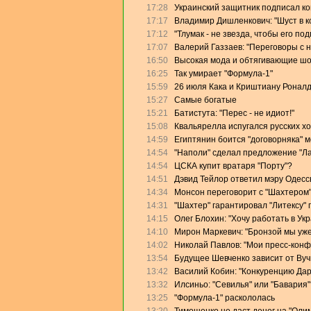
17:28
Украинский защитник подписал кон
17:17
Владимир Дишленкович: "Шуст в 
17:12
"Тлумак - не звезда, чтобы его п
17:07
Валерий Газзаев: "Переговоры с 
16:50
Высокая мода и обтягивающие ш
16:25
Так умирает "Формула-1"
15:59
26 июля Кака и Криштиану Роналд
15:27
Самые богатые
15:21
Батистута: "Перес - не идиот!"
15:08
Квальярелла испугался русских х
14:59
Египтянин боится "договорняка" 
14:54
"Наполи" сделал предложение "Л
14:54
ЦСКА купит вратаря "Порту"?
14:51
Дэвид Тейлор ответил мэру Одесс
14:34
Монсон переговорит с "Шахтером
14:31
"Шахтер" гарантировал "Литексу"
14:15
Олег Блохин: "Хочу работать в Ук
14:10
Мирон Маркевич: "Бронзой мы уже
14:02
Николай Павлов: "Мои пресс-конф
13:54
Будущее Шевченко зависит от Ву
13:42
Василий Кобин: "Конкуренцию Дари
13:32
Илсиньо: "Севилья" или "Бавария"
13:25
"Формула-1" раскололась