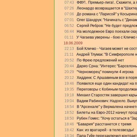
07:43
ФФУ!.. Премьер-лига!.. Скажите, а
07:26
Леонардо возвращается в "Шахте
07:06
До романа с "Ларисой" у Косырин
07:01
Олег Шандрук: "Начинать с "Дина
06:52
Сергей Ребров: "Не будет предлож
06:44
На молодежное Евро поехали скау
01:11
У Чагаева уверены - бою с Кличко 
18.06.2009
22:13
Бой Кличко - Чагаев может не сос
21:11
Андрей Тлумак: "В Симферополе на
20:52
По Фрею предложений нет
20:44
Дарио Срна: "Интерес "Барселоны"
20:29
"Черноморец" покинули 4 игрока
20:12
Хиддинк: С Аршавиным все в поря
19:46
Появился еще один кандидат на 
19:35
Переговоры с Кобиным продолжа
19:18
Михаил Старостяк завершил карь
19:04
Вадим Рабинович: Надоело. Выку
18:54
В "Арсенале" у Вермалена начнет
18:52
Билеты на Евро-2012 начнут прод
18:50
Рубен Гомес: "Хочу остаться в "За
18:46
"Бавария" расстанется с тремя
18:42
Кан: из вратарей - в телезвезды!
18:34
Папа Гуйе перезаключил контракт