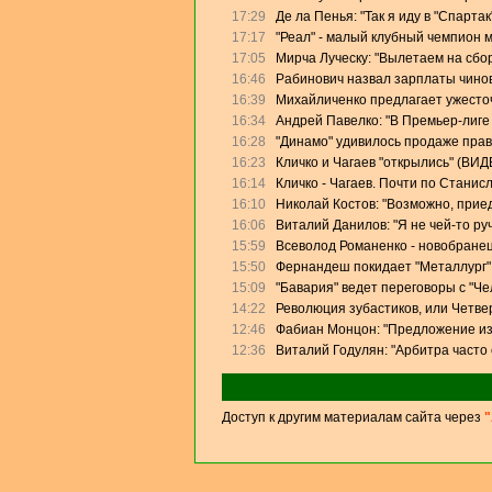
17:29
Де ла Пенья: "Так я иду в "Спартак
17:17
"Реал" - малый клубный чемпион 
17:05
Мирча Луческу: "Вылетаем на сбо
16:46
Рабинович назвал зарплаты чино
16:39
Михайличенко предлагает ужесто
16:34
Андрей Павелко: "В Премьер-лиге
16:28
"Динамо" удивилось продаже прав
16:23
Кличко и Чагаев "открылись" (ВИД
16:14
Кличко - Чагаев. Почти по Станис
16:10
Николай Костов: "Возможно, прие
16:06
Виталий Данилов: "Я не чей-то ру
15:59
Всеволод Романенко - новобранец
15:50
Фернандеш покидает "Металлург"
15:09
"Бавария" ведет переговоры с "Ч
14:22
Революция зубастиков, или Четве
12:46
Фабиан Монцон: "Предложение из
12:36
Виталий Годулян: "Арбитра часто
Доступ к другим материалам сайта через
"