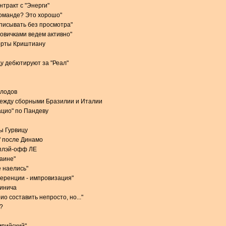
тракт с "Энерги"
команде? Это хорошо"
одписывать без просмотра"
новичками ведем активно"
орты Криштиану
у дебютируют за "Реал"
олодов
между сборными Бразилии и Италии
ацио" по Пандеву
ы Гурвицу
" после Динамо
 плэй-офф ЛЕ
раине"
 наелись"
еренции - импровизация"
чинича
о составить непросто, но..."
?