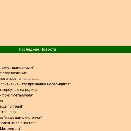
Последние Новости
...
 пахнет шампанским"
т свое название
ся в срок - и не раньше
признание - это признание болельщиков"
 вернуться на родину
игроки "Металлурга"
в...
 еще поиграл!"
отклонена
е "наше вам с кисточкой"
 болел не за "Шахтер"
 "Металлурга"