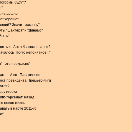
 погромы будут?
р"
а не дошло
мо" хорошо"
ений? Значит, закончу"
ты "Шахтера" и "Динамо"
быть!
тояться. А кто бы сомневался?
чалось что-то непонятное..."
 - это прекрасно"
дке… А вот Павлюченко...
пост президента Премьер-лиги
ются?
еру игрока
плю "Арсенал" назад…
ся новая жизнь
авать в марте 2011-го
ре"