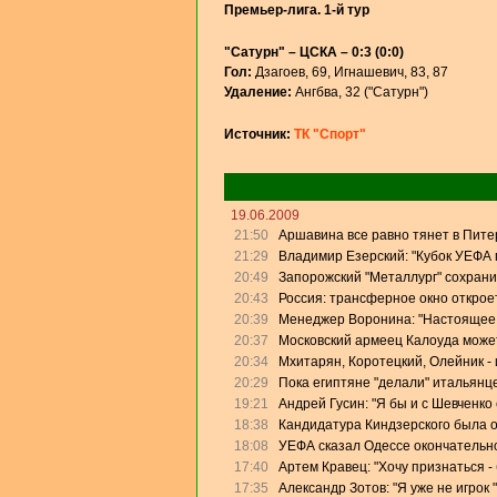
Премьер-лига. 1-й тур
"Сатурн" – ЦСКА – 0:3 (0:0)
Гол:
Дзагоев, 69, Игнашевич, 83, 87
Удаление:
Ангбва, 32 ("Сатурн")
Источник:
ТК "Спорт"
19.06.2009
21:50
Аршавина все равно тянет в Питер
21:29
Владимир Езерский: "Кубок УЕФА
20:49
Запорожский "Металлург" сохрани
20:43
Россия: трансферное окно откроет
20:39
Менеджер Воронина: "Настоящее 
20:37
Московский армеец Калоуда может
20:34
Мхитарян, Коротецкий, Олейник - 
20:29
Пока египтяне "делали" итальянце
19:21
Андрей Гусин: "Я бы и с Шевченко
18:38
Кандидатура Киндзерского была 
18:08
УЕФА сказал Одессе окончательно
17:40
Артем Кравец: "Хочу признаться -
17:35
Александр Зотов: "Я уже не игрок