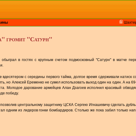
аины
Шахте
а" громит "Сатурн"
обыграл в гостях с крупным счетом подмосковный "Сатурн" в матче перв
и.
е вдесятером с середины первого тайма, долгое время сдерживали натиск с
ть, но Алексей Еременко не сумел использовать выход один на один. А на 69
ата. Молодое дарование армейцев Алан Дзагоев исполнил красивый обвод
нде победу.
, позволив центральному защитнику ЦСКА Сергею Игнашевичу сделать дубль
ал одним из лидеров гонки бомбардиров. Столько же пока забил только н