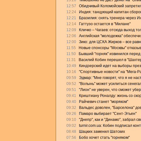
13:20
Тимошенко не даст денег на "Оли
12:57
Обидчивый Коломойский запретил
12:24
Индия: танцующий капитан сборо
12:21
Бразилия: снять тренера через И
12:14
Гаттузо остается в "Милане"
12:09
Кличко – Чагаев: отсюда выход то
12:06
Английская "молодежка" обеспеч
12:00
Зико: для ЦСКА Жирков – все равн
11:55
Новые спонсоры "Москвы" отказыв
11:50
Бывший "горняк" извинился перед
11:31
Василий Кобин перешел в "Шахте
10:49
Киндзерский идет на выборы пре
10:16
"Спортивные новости" на "Мега-Р
09:59
Эдмар: "Мне говорят, что я не на
09:52
"Волынь" может усилиться сенега
09:51
"Лион" не уверен, что сможет убе
09:41
Криштиану Роналду: жизнь со скор
09:40
Райчевич станет "моряком"
09:32
Вальдес доволен, "Барселона" дов
09:26
Памаро выбирает "Сент-Этьен"
09:10
"Днепр", как и "Динамо", забрал с
09:02
turnir.com.ua: Кобин подписал кон
08:48
Шацких заменил Шатских
07:56
Бобо хочет стать "горняком"