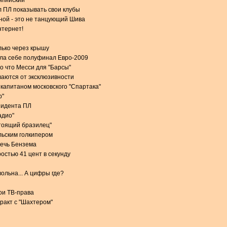
мпийский"
 ПЛ показывать свои клубы
ной - это не танцующий Шива
нтернет!
лько через крышу
ила себе полуфинал Евро-2009
о что Месси для "Барсы"
аются от эксклюзивности
 капитаном московского "Спартака"
р"
зидента ПЛ
адио"
стоящий бразилец"
льским голкипером
речь Бензема
остью 41 цент в секунду
ольна... А цифры где?
вои ТВ-права
тракт с "Шахтером"