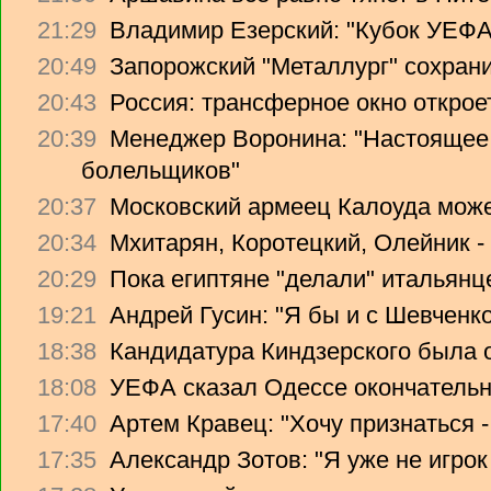
21:29
Владимир Езерский: "Кубок УЕФА
20:49
Запорожский "Металлург" сохрани
20:43
Россия: трансферное окно откроет
20:39
Менеджер Воронина: "Настоящее 
болельщиков"
20:37
Московский армеец Калоуда може
20:34
Мхитарян, Коротецкий, Олейник -
20:29
Пока египтяне "делали" итальянце
19:21
Андрей Гусин: "Я бы и с Шевченко
18:38
Кандидатура Киндзерского была 
18:08
УЕФА сказал Одессе окончательно
17:40
Артем Кравец: "Хочу признаться -
17:35
Александр Зотов: "Я уже не игрок