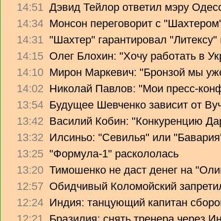
14:51
Дэвид Тейлор ответил мэру Одес
14:34
Монсон переговорит с "Шахтером
14:31
"Шахтер" гарантировал "Литексу
14:15
Олег Блохин: "Хочу работать в Ук
14:10
Мирон Маркевич: "Бронзой мы уж
14:02
Николай Павлов: "Мои пресс-кон
13:54
Будущее Шевченко зависит от Ву
13:42
Василий Кобин: "Конкуренцию Дари
13:32
Илсиньо: "Севилья" или "Бавария
13:25
"Формула-1" раскололась
13:20
Тимошенко не даст денег на "Ол
12:57
Обидчивый Коломойский запретил
12:24
Индия: танцующий капитан сборо
12:21
Бразилия: снять тренера через Ин