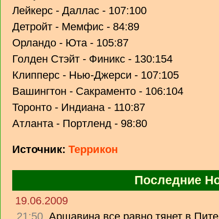
Лейкерс - Даллас - 107:100
Детройт - Мемфис - 84:89
Орландо - Юта - 105:87
Голден Стэйт - Финикс - 130:154
Клипперс - Нью-Джерси - 107:105
Вашингтон - Сакраменто - 106:104
Торонто - Индиана - 110:87
Атланта - Портленд - 98:80
Источник:
Террикон
Последние Н
19.06.2009
21:50
Аршавина все равно тянет в Питер