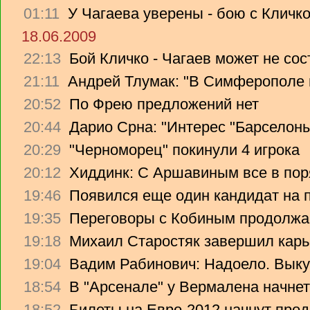
01:11
У Чагаева уверены - бою с Кличко
18.06.2009
22:13
Бой Кличко - Чагаев может не сос
21:11
Андрей Тлумак: "В Симферополе н
20:52
По Фрею предложений нет
20:44
Дарио Срна: "Интерес "Барселоны"
20:29
"Черноморец" покинули 4 игрока
20:12
Хиддинк: С Аршавиным все в пор
19:46
Появился еще один кандидат на 
19:35
Переговоры с Кобиным продолж
19:18
Михаил Старостяк завершил карь
19:04
Вадим Рабинович: Надоело. Вык
18:54
В "Арсенале" у Вермалена начнет
18:52
Билеты на Евро-2012 начнут прод