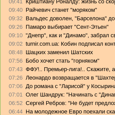
09:41
Криштиану Роналду: жизнь со ско
09:40
Райчевич станет "моряком"
09:32
Вальдес доволен, "Барселона" до
09:26
Памаро выбирает "Сент-Этьен"
09:10
"Днепр", как и "Динамо", забрал 
09:02
turnir.com.ua: Кобин подписал ко
08:48
Шацких заменил Шатских
07:56
Бобо хочет стать "горняком"
07:43
ФФУ!.. Премьер-лига!.. Скажите, 
07:26
Леонардо возвращается в "Шахте
07:06
До романа с "Ларисой" у Косырин
07:01
Олег Шандрук: "Начинать с "Дина
06:52
Сергей Ребров: "Не будет предло
06:44
На молодежное Евро поехали ска