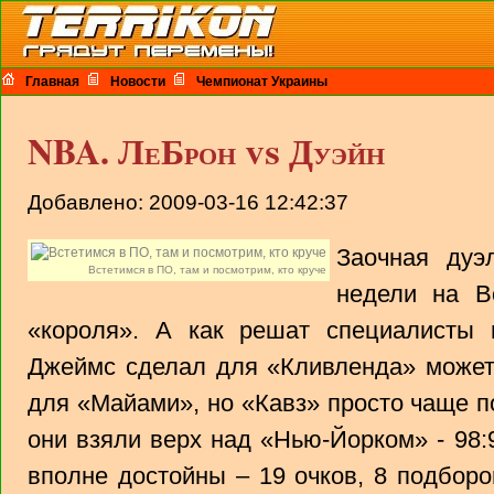
Главная
Новости
Чемпионат Украины
NBA. ЛеБрон vs Дуэйн
Добавлено: 2009-03-16 12:42:37
Заочная дуэ
Встетимся в ПО, там и посмотрим, кто круче
недели на В
«короля». А как решат специалисты
Джеймс сделал для «Кливленда» может
для «Майами», но «Кавз» просто чаще п
они взяли верх над «Нью-Йорком» - 98
вполне достойны – 19 очков, 8 подборо