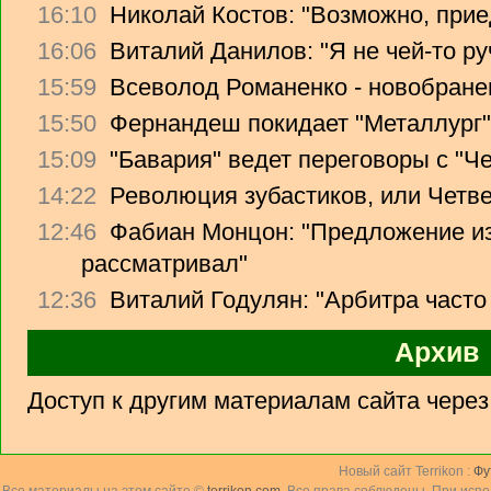
16:10
Николай Костов: "Возможно, прие
16:06
Виталий Данилов: "Я не чей-то ру
15:59
Всеволод Романенко - новобране
15:50
Фернандеш покидает "Металлург"
15:09
"Бавария" ведет переговоры с "Ч
14:22
Революция зубастиков, или Четв
12:46
Фабиан Монцон: "Предложение из
рассматривал"
12:36
Виталий Годулян: "Арбитра часто
Архив
Доступ к другим материалам сайта чере
Новый сайт Terrikon :
Фу