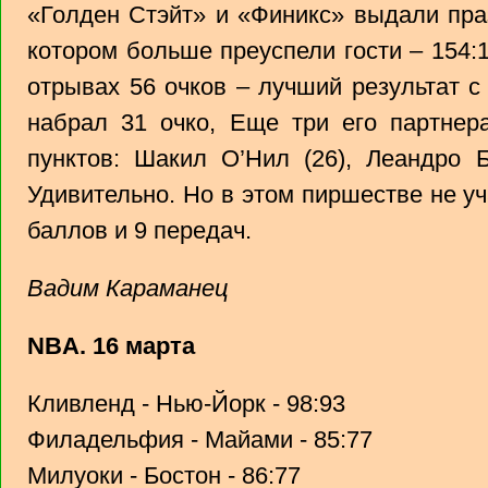
«Голден Стэйт» и «Финикс» выдали пра
котором больше преуспели гости – 154:
отрывах 56 очков – лучший результат с
набрал 31 очко, Еще три его партнер
пунктов: Шакил О’Нил (26), Леандро Б
Удивительно. Но в этом пиршестве не у
баллов и 9 передач.
Вадим Караманец
NBA. 16 марта
Кливленд - Нью-Йорк - 98:93
Филадельфия - Майами - 85:77
Милуоки - Бостон - 86:77