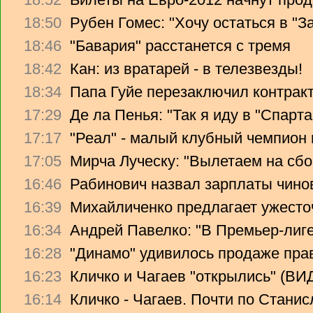
18:50
Рубен Гомес: "Хочу остаться в "З
18:46
"Бавария" расстанется с тремя
18:42
Кан: из вратарей - в телезвезды!
18:34
Папа Гуйе перезаключил контрак
17:29
Де ла Пенья: "Так я иду в "Спарта
17:17
"Реал" - малый клубный чемпион
17:05
Мирча Луческу: "Вылетаем на сбо
16:46
Рабинович назвал зарплаты чино
16:39
Михайличенко предлагает ужесто
16:34
Андрей Павелко: "В Премьер-лиге
16:28
"Динамо" удивилось продаже прав
16:23
Кличко и Чагаев "открылись" (В
16:14
Кличко - Чагаев. Почти по Стани