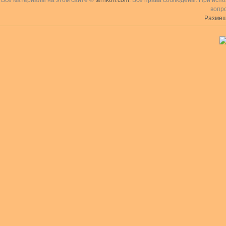
Все материалы на этом сайте ©
terrikon.com
. Все права соблюдены. При исп
вопр
Размещ