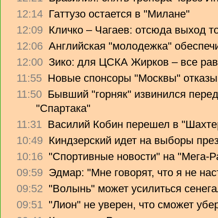
12:14
Гаттузо остается в "Милане"
12:09
Кличко – Чагаев: отсюда выход т
12:06
Английская "молодежка" обеспеч
12:00
Зико: для ЦСКА Жирков – все рав
11:55
Новые спонсоры "Москвы" отказы
11:50
Бывший "горняк" извинился перед
"Спартака"
11:31
Василий Кобин перешел в "Шахте
10:49
Киндзерский идет на выборы пре
10:16
"Спортивные новости" на "Мега-Р
09:59
Эдмар: "Мне говорят, что я не на
09:52
"Волынь" может усилиться сенег
09:51
"Лион" не уверен, что сможет убе