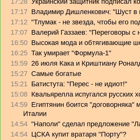
17:28
Украинский защитник подписал ко
17:17
Владимир Дишленкович: "Шуст в 
17:12
"Тлумак - не звезда, чтобы его п
17:07
Валерий Газзаев: "Переговоры с 
16:50
Высокая мода и обтягивающие ш
16:25
Так умирает "Формула-1"
15:59
26 июля Кака и Криштиану Ронал
15:27
Самые богатые
15:21
Батистута: "Перес - не идиот!"
15:08
Квальярелла испугался русских 
14:59
Египтянин боится "договорняка"
Италии
14:54
"Наполи" сделал предложение "Л
14:54
ЦСКА купит вратаря "Порту"?