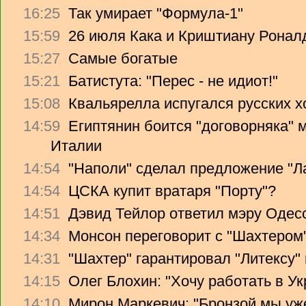
16:25
Так умирает "Формула-1"
15:59
26 июля Кака и Криштиану Ронал
15:27
Самые богатые
15:21
Батистута: "Перес - не идиот!"
15:08
Квальярелла испугался русских 
14:59
Египтянин боится "договорняка"
Италии
14:54
"Наполи" сделал предложение "Л
14:54
ЦСКА купит вратаря "Порту"?
14:51
Дэвид Тейлор ответил мэру Одес
14:34
Монсон переговорит с "Шахтером
14:31
"Шахтер" гарантировал "Литексу
14:15
Олег Блохин: "Хочу работать в Ук
14:10
Мирон Маркевич: "Бронзой мы уж