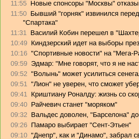
11:55
Новые спонсоры "Москвы" отказы
11:50
Бывший "горняк" извинился перед
"Спартака"
11:31
Василий Кобин перешел в "Шахте
10:49
Киндзерский идет на выборы пре
10:16
"Спортивные новости" на "Мега-Р
09:59
Эдмар: "Мне говорят, что я не на
09:52
"Волынь" может усилиться сенег
09:51
"Лион" не уверен, что сможет убе
09:41
Криштиану Роналду: жизнь со ско
09:40
Райчевич станет "моряком"
09:32
Вальдес доволен, "Барселона" до
09:26
Памаро выбирает "Сент-Этьен"
09:10
"Днепр", как и "Динамо", забрал 