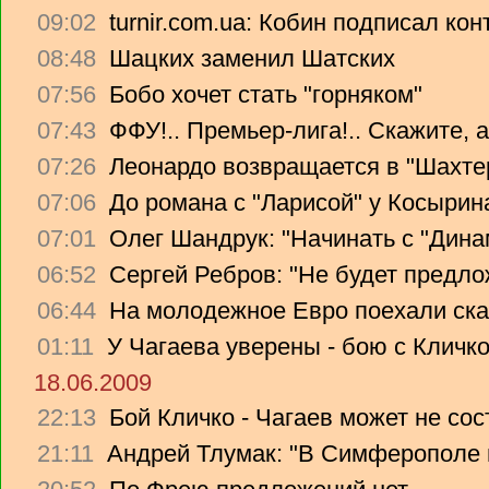
09:02
turnir.com.ua: Кобин подписал ко
08:48
Шацких заменил Шатских
07:56
Бобо хочет стать "горняком"
07:43
ФФУ!.. Премьер-лига!.. Скажите, 
07:26
Леонардо возвращается в "Шахте
07:06
До романа с "Ларисой" у Косырин
07:01
Олег Шандрук: "Начинать с "Дина
06:52
Сергей Ребров: "Не будет предло
06:44
На молодежное Евро поехали ска
01:11
У Чагаева уверены - бою с Кличко
18.06.2009
22:13
Бой Кличко - Чагаев может не сос
21:11
Андрей Тлумак: "В Симферополе н