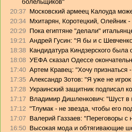
болельщиков"
20:37
Московский армеец Калоуда може
20:34
Мхитарян, Коротецкий, Олейник -
20:29
Пока египтяне "делали" итальянце
19:21
Андрей Гусин: "Я бы и с Шевченко
18:38
Кандидатура Киндзерского была 
18:08
УЕФА сказал Одессе окончательно
17:40
Артем Кравец: "Хочу признаться -
17:35
Александр Зотов: "Я уже не игрок
17:28
Украинский защитник подписал ко
17:17
Владимир Дишленкович: "Шуст в 
17:12
"Тлумак - не звезда, чтобы его п
17:07
Валерий Газзаев: "Переговоры с 
16:50
Высокая мода и обтягивающие ш