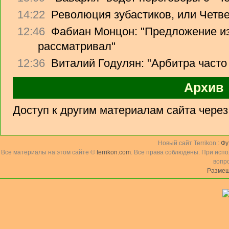
14:22
Революция зубастиков, или Четв
12:46
Фабиан Монцон: "Предложение из
рассматривал"
12:36
Виталий Годулян: "Арбитра часто
Архив
Доступ к другим материалам сайта чере
Новый сайт Terrikon :
Фу
Все материалы на этом сайте ©
terrikon.com
. Все права соблюдены. При исп
вопр
Размещ