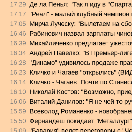
17:29
Де ла Пенья: "Так я иду в "Спарта
17:17
"Реал" - малый клубный чемпион
17:05
Мирча Луческу: "Вылетаем на сбо
16:46
Рабинович назвал зарплаты чино
16:39
Михайличенко предлагает ужесто
16:34
Андрей Павелко: "В Премьер-лиге
16:28
"Динамо" удивилось продаже прав
16:23
Кличко и Чагаев "открылись" (В
16:14
Кличко - Чагаев. Почти по Стани
16:10
Николай Костов: "Возможно, прие
16:06
Виталий Данилов: "Я не чей-то ру
15:59
Всеволод Романенко - новобране
15:50
Фернандеш покидает "Металлург"
15:09
"Бавария" ведет переговоры с "Ч