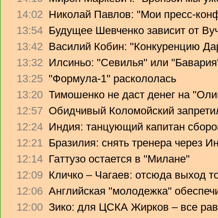
14:02
Николай Павлов: "Мои пресс-кон
13:54
Будущее Шевченко зависит от Ву
13:42
Василий Кобин: "Конкуренцию Дари
13:32
Илсиньо: "Севилья" или "Бавария
13:25
"Формула-1" раскололась
13:20
Тимошенко не даст денег на "Ол
12:57
Обидчивый Коломойский запретил
12:24
Индия: танцующий капитан сборо
12:21
Бразилия: снять тренера через Ин
12:14
Гаттузо остается в "Милане"
12:09
Кличко – Чагаев: отсюда выход т
12:06
Английская "молодежка" обеспеч
12:00
Зико: для ЦСКА Жирков – все рав