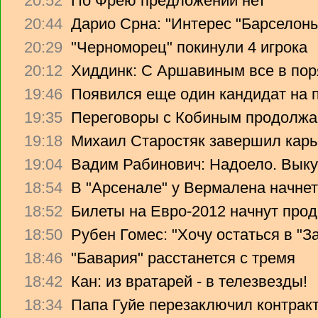
20:52
По Фрею предложений нет
20:44
Дарио Срна: "Интерес "Барселоны"
20:29
"Черноморец" покинули 4 игрока
20:12
Хиддинк: С Аршавиным все в пор
19:46
Появился еще один кандидат на 
19:35
Переговоры с Кобиным продолж
19:18
Михаил Старостяк завершил карь
19:04
Вадим Рабинович: Надоело. Вык
18:54
В "Арсенале" у Вермалена начнет
18:52
Билеты на Евро-2012 начнут прод
18:50
Рубен Гомес: "Хочу остаться в "З
18:46
"Бавария" расстанется с тремя
18:42
Кан: из вратарей - в телезвезды!
18:34
Папа Гуйе перезаключил контрак