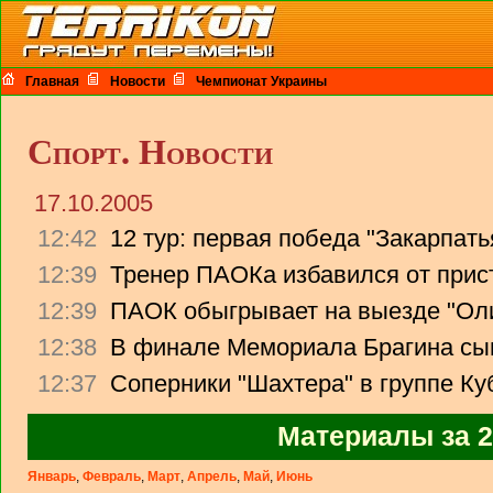
Главная
Новости
Чемпионат Украины
Спорт. Новости
17.10.2005
12:42
12 тур: первая победа "Закарпать
12:39
Тренер ПАОКа избавился от прист
12:39
ПАОК обыгрывает на выезде "Ол
12:38
В финале Мемориала Брагина сыг
12:37
Соперники "Шахтера" в группе К
Материалы за 2
Январь
,
Февраль
,
Март
,
Апрель
,
Май
,
Июнь