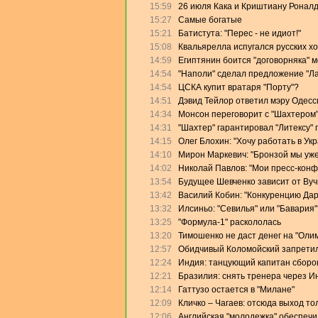
15:59
26 июля Кака и Криштиану Роналд
15:27
Самые богатые
15:21
Батистута: "Перес - не идиот!"
15:08
Квальярелла испугался русских х
14:59
Египтянин боится "договорняка" 
14:54
"Наполи" сделал предложение "Л
14:54
ЦСКА купит вратаря "Порту"?
14:51
Дэвид Тейлор ответил мэру Одесс
14:34
Монсон переговорит с "Шахтером
14:31
"Шахтер" гарантировал "Литексу"
14:15
Олег Блохин: "Хочу работать в Ук
14:10
Мирон Маркевич: "Бронзой мы уже
14:02
Николай Павлов: "Мои пресс-конф
13:54
Будущее Шевченко зависит от Ву
13:42
Василий Кобин: "Конкуренцию Дари
13:32
Илсиньо: "Севилья" или "Бавария"
13:25
"Формула-1" раскололась
13:20
Тимошенко не даст денег на "Оли
12:57
Обидчивый Коломойский запретил
12:24
Индия: танцующий капитан сборо
12:21
Бразилия: снять тренера через И
12:14
Гаттузо остается в "Милане"
12:09
Кличко – Чагаев: отсюда выход то
12:06
Английская "молодежка" обеспеч