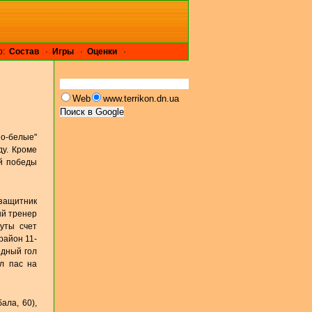
р:
Cостав
·
Игры
·
Оценки
·
Web
www.terrikon.dn.ua
но-белые"
ду. Кроме
ой победы
защитник
ый тренер
уты счет
район 11-
едный гол
ал пас на
ала, 60),