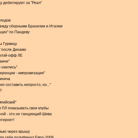
у дебютируют за "Реал"
олодов
между сборными Бразилии и Италии
ацио" по Пандеву
ы Гурвицу
" после Динамо
 плэй-офф ЛЕ
раине"
 наелись"
еренции - импровизация"
чинича
о составить непросто, но..."
?
мпийский"
 ПЛ показывать свои клубы
ной - это не танцующий Шива
нтернет!
лько через крышу
ила себе полуфинал Евро-2009