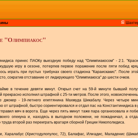
аины
Шахте
де "Олимпиакос"
инидиса принес ПАОКу выездную победу над "Олимпиакосом" - 2:1. "Крас
худшую игру в сезоне, потерпев первое поражение после пяти побед кря
лось играть при пустых трибунах своего стадиона "Караискакис". После эт
то, сократив отставание от лидирующего "Олимпиакоса" до шести очков.
айме в течение девяти минут. Открыл счет на 59-й минуте бывший полу
ый прекрасно исполнил штрафной с 25-ти метров. После этого, новоиспеченн
е джокер - 19-летнего египтянина Махмуда Шикабалу. Через четыре мин
о от штрафной, быстро сориентировался и отдал пас на Константинидиса в 
тправил мяч в ворота. Еще через пять минут таже пара организовала и поб
воего опекуна и, находясь в выгодном положени, не пожадничал, а отд
 труда второй раз переиграть вратаря сборной Греции Никополидиса.
зе, Харалабус (Христодулопулос, 72), Балафас, Илиадис, Маладенис (Шикаб