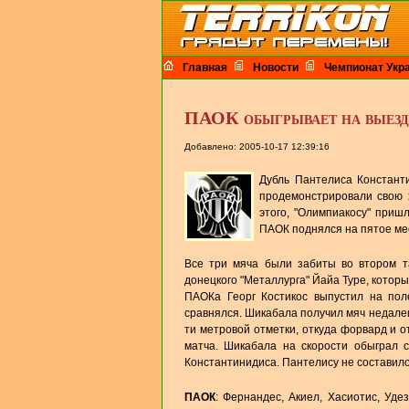
Главная
Новости
Чемпионат Укр
ПАОК обыгрывает на выез
Добавлено: 2005-10-17 12:39:16
Дубль Пантелиса Констант
продемонстрировали свою 
этого, "Олимпиакосу" приш
ПАОК поднялся на пятое мес
Все три мяча были забиты во втором т
донецкого "Металлурга" Йайа Туре, котор
ПАОКа Георг Костикос выпустил на пол
сравнялся. Шикабала получил мяч недалек
ти метровой отметки, откуда форвард и о
матча. Шикабала на скорости обыграл с
Константинидиса. Пантелису не составило
ПАОК
: Фернандес, Акиел, Хасиотис, Уде