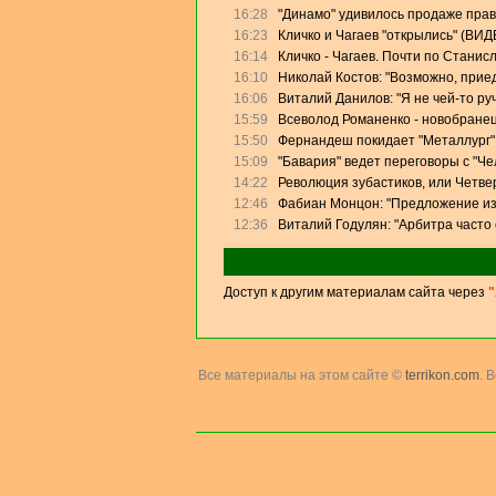
16:28
"Динамо" удивилось продаже прав
16:23
Кличко и Чагаев "открылись" (ВИД
16:14
Кличко - Чагаев. Почти по Станис
16:10
Николай Костов: "Возможно, прие
16:06
Виталий Данилов: "Я не чей-то ру
15:59
Всеволод Романенко - новобранец
15:50
Фернандеш покидает "Металлург"
15:09
"Бавария" ведет переговоры с "Ч
14:22
Революция зубастиков, или Четве
12:46
Фабиан Монцон: "Предложение из
12:36
Виталий Годулян: "Арбитра часто
Доступ к другим материалам сайта через
"
Все материалы на этом сайте ©
terrikon.com
. 