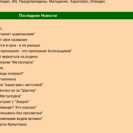
пидис, 86). Предупреждены: Маладенис, Харалабус, Илиадис.
Последние Новости
...
 пахнет шампанским"
т свое название
ся в срок - и не раньше
признание - это признание болельщиков"
 вернуться на родину
игроки "Металлурга"
в...
 еще поиграл!"
отклонена
е "наше вам с кисточкой"
 болел не за "Шахтер"
 "Металлурга"
тракт с "Энерги"
команде? Это хорошо"
одписывать без просмотра"
новичками ведем активно"
орты Криштиану