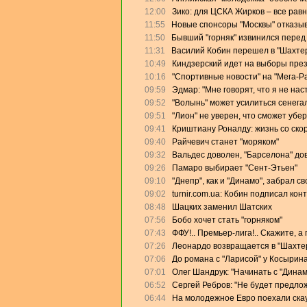
12:00
Зико: для ЦСКА Жирков – все равн
11:55
Новые спонсоры "Москвы" отказыв
11:50
Бывший "горняк" извинился перед
11:31
Василий Кобин перешел в "Шахте
10:49
Киндзерский идет на выборы пре
10:16
"Спортивные новости" на "Мега-Р
09:59
Эдмар: "Мне говорят, что я не на
09:52
"Волынь" может усилиться сенега
09:51
"Лион" не уверен, что сможет убе
09:41
Криштиану Роналду: жизнь со скор
09:40
Райчевич станет "моряком"
09:32
Вальдес доволен, "Барселона" дов
09:26
Памаро выбирает "Сент-Этьен"
09:10
"Днепр", как и "Динамо", забрал с
09:02
turnir.com.ua: Кобин подписал кон
08:48
Шацких заменил Шатских
07:56
Бобо хочет стать "горняком"
07:43
ФФУ!.. Премьер-лига!.. Скажите, а
07:26
Леонардо возвращается в "Шахте
07:06
До романа с "Ларисой" у Косырин
07:01
Олег Шандрук: "Начинать с "Дина
06:52
Сергей Ребров: "Не будет предлож
06:44
На молодежное Евро поехали скау