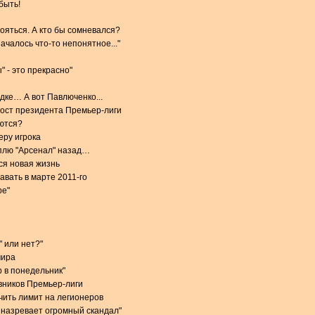
быть!
тояться. А кто бы сомневался?
чалось что-то непонятное..."
 - это прекрасно"
дке… А вот Павлюченко...
пост президента Премьер-лиги
ются?
еру игрока
плю "Арсенал" назад…
ся новая жизнь
авать в марте 2011-го
ре"
" или нет?"
мира
р в понедельник"
вников Премьер-лиги
чить лимит на легионеров
 назревает огромный скандал"