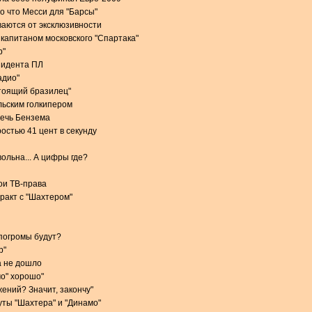
о что Месси для "Барсы"
аются от эксклюзивности
 капитаном московского "Спартака"
р"
зидента ПЛ
адио"
стоящий бразилец"
льским голкипером
речь Бензема
остью 41 цент в секунду
ольна... А цифры где?
вои ТВ-права
тракт с "Шахтером"
 погромы будут?
р"
а не дошло
мо" хорошо"
ений? Значит, закончу"
ты "Шахтера" и "Динамо"