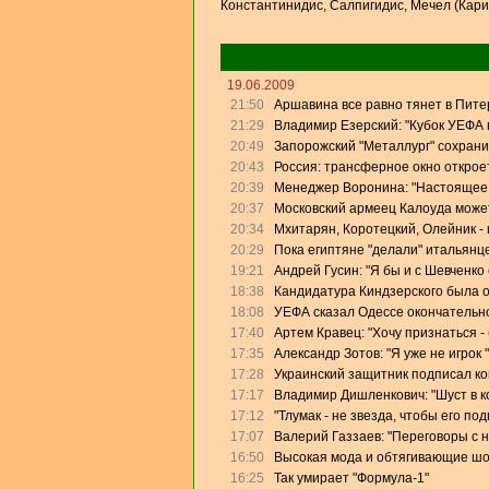
Константинидис, Салпигидис, Мечел (Кари
19.06.2009
21:50
Аршавина все равно тянет в Питер
21:29
Владимир Езерский: "Кубок УЕФА
20:49
Запорожский "Металлург" сохрани
20:43
Россия: трансферное окно откроет
20:39
Менеджер Воронина: "Настоящее 
20:37
Московский армеец Калоуда может
20:34
Мхитарян, Коротецкий, Олейник - 
20:29
Пока египтяне "делали" итальянце
19:21
Андрей Гусин: "Я бы и с Шевченко
18:38
Кандидатура Киндзерского была 
18:08
УЕФА сказал Одессе окончательно
17:40
Артем Кравец: "Хочу признаться -
17:35
Александр Зотов: "Я уже не игрок
17:28
Украинский защитник подписал кон
17:17
Владимир Дишленкович: "Шуст в 
17:12
"Тлумак - не звезда, чтобы его п
17:07
Валерий Газзаев: "Переговоры с 
16:50
Высокая мода и обтягивающие ш
16:25
Так умирает "Формула-1"