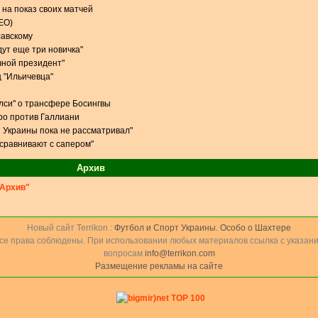
 на показ своих матчей
ЕО)
лавскому
дут еще три новичка"
чной президент"
 "Ильичевца"
елси" о трансфере Босингвы
ро против Галлиани
 Украины пока не рассматривал"
 сравнивают с сапером"
Архив
Архив"
Новый сайт Terrikon :
Футбол и Спорт Украины. Особо о Шахтере
Все права соблюдены. При использовании любых материалов ссылка с указани
вопросам
info@terrikon.com
Размещение рекламы на сайте