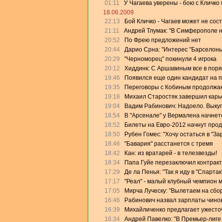
01:11
У Чагаева уверены - бою с Кличко 
18.06.2009
22:13
Бой Кличко - Чагаев может не сос
21:11
Андрей Тлумак: "В Симферополе на
20:52
По Фрею предложений нет
20:44
Дарио Срна: "Интерес "Барселоны"
20:29
"Черноморец" покинули 4 игрока
20:12
Хиддинк: С Аршавиным все в поря
19:46
Появился еще один кандидат на 
19:35
Переговоры с Кобиным продолжа
19:18
Михаил Старостяк завершил карь
19:04
Вадим Рабинович: Надоело. Выку
18:54
В "Арсенале" у Вермалена начнет
18:52
Билеты на Евро-2012 начнут прод
18:50
Рубен Гомес: "Хочу остаться в "За
18:46
"Бавария" расстанется с тремя
18:42
Кан: из вратарей - в телезвезды!
18:34
Папа Гуйе перезаключил контракт
17:29
Де ла Пенья: "Так я иду в "Спартак
17:17
"Реал" - малый клубный чемпион 
17:05
Мирча Луческу: "Вылетаем на сбо
16:46
Рабинович назвал зарплаты чино
16:39
Михайличенко предлагает ужесто
16:34
Андрей Павелко: "В Премьер-лиге