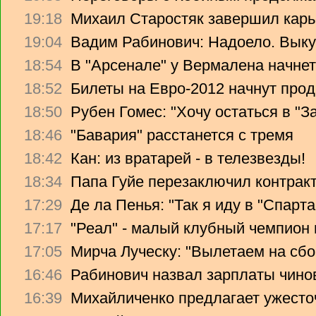
19:18
Михаил Старостяк завершил карь
19:04
Вадим Рабинович: Надоело. Вык
18:54
В "Арсенале" у Вермалена начнет
18:52
Билеты на Евро-2012 начнут прод
18:50
Рубен Гомес: "Хочу остаться в "З
18:46
"Бавария" расстанется с тремя
18:42
Кан: из вратарей - в телезвезды!
18:34
Папа Гуйе перезаключил контрак
17:29
Де ла Пенья: "Так я иду в "Спарта
17:17
"Реал" - малый клубный чемпион
17:05
Мирча Луческу: "Вылетаем на сбо
16:46
Рабинович назвал зарплаты чино
16:39
Михайличенко предлагает ужесто