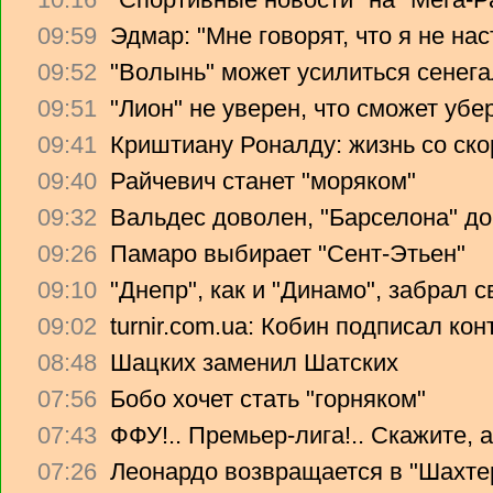
09:59
Эдмар: "Мне говорят, что я не на
09:52
"Волынь" может усилиться сенег
09:51
"Лион" не уверен, что сможет убе
09:41
Криштиану Роналду: жизнь со ско
09:40
Райчевич станет "моряком"
09:32
Вальдес доволен, "Барселона" до
09:26
Памаро выбирает "Сент-Этьен"
09:10
"Днепр", как и "Динамо", забрал 
09:02
turnir.com.ua: Кобин подписал ко
08:48
Шацких заменил Шатских
07:56
Бобо хочет стать "горняком"
07:43
ФФУ!.. Премьер-лига!.. Скажите, 
07:26
Леонардо возвращается в "Шахте