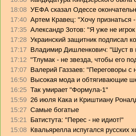
18:08
УЕФА сказал Одессе окончательно
17:40
Артем Кравец: "Хочу признаться -
17:35
Александр Зотов: "Я уже не игрок
17:28
Украинский защитник подписал ко
17:17
Владимир Дишленкович: "Шуст в 
17:12
"Тлумак - не звезда, чтобы его п
17:07
Валерий Газзаев: "Переговоры с 
16:50
Высокая мода и обтягивающие ш
16:25
Так умирает "Формула-1"
15:59
26 июля Кака и Криштиану Ронал
15:27
Самые богатые
15:21
Батистута: "Перес - не идиот!"
15:08
Квальярелла испугался русских 