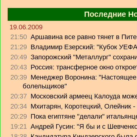
Последние Н
19.06.2009
21:50
Аршавина все равно тянет в Питер
21:29
Владимир Езерский: "Кубок УЕФА
20:49
Запорожский "Металлург" сохрани
20:43
Россия: трансферное окно откроет
20:39
Менеджер Воронина: "Настоящее 
болельщиков"
20:37
Московский армеец Калоуда може
20:34
Мхитарян, Коротецкий, Олейник -
20:29
Пока египтяне "делали" итальянце
19:21
Андрей Гусин: "Я бы и с Шевченко
18:38
Кандидатура Киндзерского была 