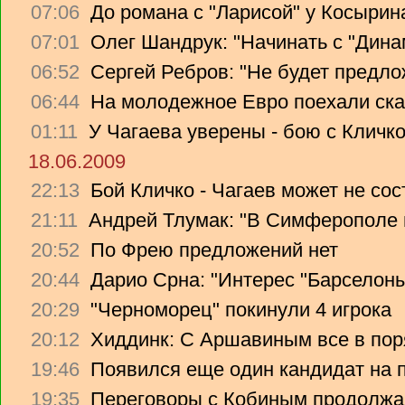
07:06
До романа с "Ларисой" у Косырин
07:01
Олег Шандрук: "Начинать с "Дина
06:52
Сергей Ребров: "Не будет предло
06:44
На молодежное Евро поехали ска
01:11
У Чагаева уверены - бою с Кличко
18.06.2009
22:13
Бой Кличко - Чагаев может не сос
21:11
Андрей Тлумак: "В Симферополе н
20:52
По Фрею предложений нет
20:44
Дарио Срна: "Интерес "Барселоны"
20:29
"Черноморец" покинули 4 игрока
20:12
Хиддинк: С Аршавиным все в пор
19:46
Появился еще один кандидат на 
19:35
Переговоры с Кобиным продолж