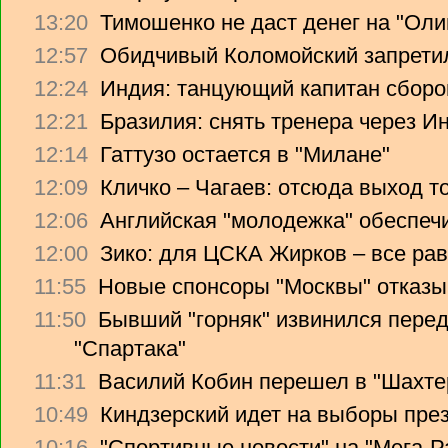
13:20
Тимошенко не даст денег на "Ол
12:57
Обидчивый Коломойский запретил
12:24
Индия: танцующий капитан сборо
12:21
Бразилия: снять тренера через Ин
12:14
Гаттузо остается в "Милане"
12:09
Кличко – Чагаев: отсюда выход т
12:06
Английская "молодежка" обеспеч
12:00
Зико: для ЦСКА Жирков – все рав
11:55
Новые спонсоры "Москвы" отказы
11:50
Бывший "горняк" извинился перед
"Спартака"
11:31
Василий Кобин перешел в "Шахте
10:49
Киндзерский идет на выборы пре
10:16
"Спортивные новости" на "Мега-Р