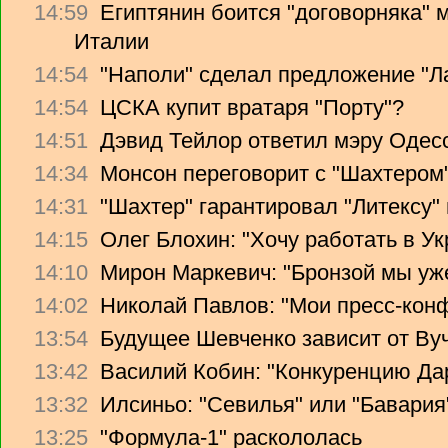
14:59
Египтянин боится "договорняка"
Италии
14:54
"Наполи" сделал предложение "Л
14:54
ЦСКА купит вратаря "Порту"?
14:51
Дэвид Тейлор ответил мэру Одес
14:34
Монсон переговорит с "Шахтером
14:31
"Шахтер" гарантировал "Литексу
14:15
Олег Блохин: "Хочу работать в Ук
14:10
Мирон Маркевич: "Бронзой мы уж
14:02
Николай Павлов: "Мои пресс-кон
13:54
Будущее Шевченко зависит от Ву
13:42
Василий Кобин: "Конкуренцию Дари
13:32
Илсиньо: "Севилья" или "Бавария
13:25
"Формула-1" раскололась