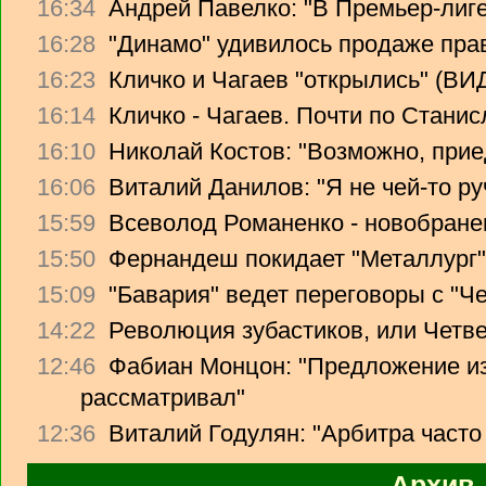
16:34
Андрей Павелко: "В Премьер-лиге
16:28
"Динамо" удивилось продаже прав
16:23
Кличко и Чагаев "открылись" (В
16:14
Кличко - Чагаев. Почти по Стани
16:10
Николай Костов: "Возможно, прие
16:06
Виталий Данилов: "Я не чей-то ру
15:59
Всеволод Романенко - новобране
15:50
Фернандеш покидает "Металлург"
15:09
"Бавария" ведет переговоры с "Ч
14:22
Революция зубастиков, или Четв
12:46
Фабиан Монцон: "Предложение из
рассматривал"
12:36
Виталий Годулян: "Арбитра часто
Архив