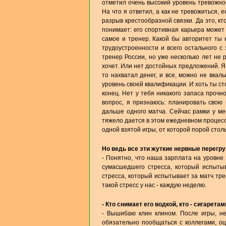
отметил очень высокий уровень тревожнос
На что я ответил, а как не тревожиться, 
разрыв крестообразной связки. Да это, кт
понимает: его спортивная карьера может 
самое и тренер. Какой бы авторитет ты 
трудоустроенности и всего остального с
тренер России, но уже несколько лет не 
хочет. Или нет достойных предложений. Я к
то нахватал денег, и все, можно не вкал
уровень своей квалификации. И хоть ты ст
конец. Нет у тебя никакого запаса прочн
вопрос, я признаюсь: планировать свою 
дальше одного матча. Сейчас рамки у ме
тяжело дается в этом ежедневном процессе
одной взятой игры, от которой порой стол
Но ведь все эти жуткие нервные перегр
- Понятно, что наша зарплата на уровне
сумасшедшего стресса, который испытыв
стресса, который испытывает за матч тре
такой стресс у нас - каждую неделю.
- Кто снимает его водкой, кто - сигарета
- Вышибаю клин клином. После игры, н
обязательно пообщаться с коллегами, оце