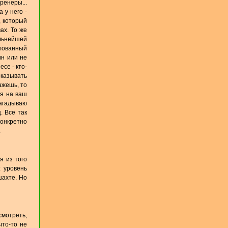
ренеры...
 у него -
, который
ах. То же
альнейшей
улованный
ин или не
се - кто-
оказывать
ажешь, то
ая на ваш
загадываю
. Все так
конкретно
.
я из того
: уровень
шахте. Но
мотреть,
что-то не