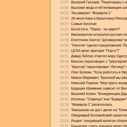
17:07
Валерий Газзаев: "Переговоры с 
16:50
Высокая мода и обтягивающие ш
16:25
Так умирает "Формула-1"
15:59
26 июля Кака и Криштиану Роналд
15:27
Самые богатые
15:21
Батистута: "Перес - не идиот!"
15:08
Квальярелла испугался русских х
14:59
Египтянин боится "договорняка" 
14:54
"Наполи" сделал предложение "Л
14:54
ЦСКА купит вратаря "Порту"?
14:51
Дэвид Тейлор ответил мэру Одесс
14:34
Монсон переговорит с "Шахтером
14:31
"Шахтер" гарантировал "Литексу"
14:15
Олег Блохин: "Хочу работать в Ук
14:10
Мирон Маркевич: "Бронзой мы уже
14:02
Николай Павлов: "Мои пресс-конф
13:54
Будущее Шевченко зависит от Ву
13:42
Василий Кобин: "Конкуренцию Дари
13:32
Илсиньо: "Севилья" или "Бавария"
13:25
"Формула-1" раскололась
13:20
Тимошенко не даст денег на "Оли
12:57
Обидчивый Коломойский запретил
12:24
Индия: танцующий капитан сборо
12:21
Бразилия: снять тренера через И