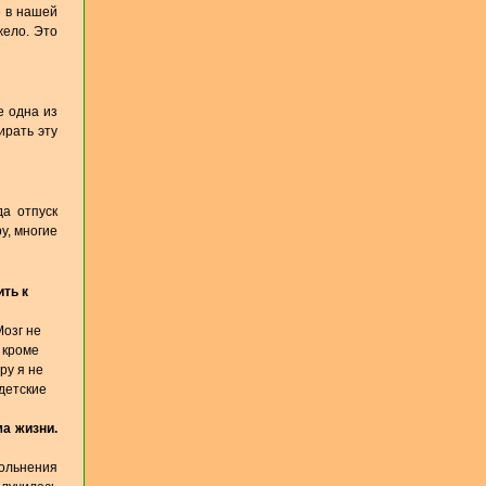
е в нашей
жело. Это
е одна из
ирать эту
да отпуск
у, многие
ить к
Мозг не
 кроме
ру я не
 детские
ма жизни.
вольнения