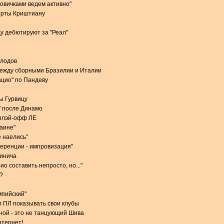
новичками ведем активно"
орты Криштиану
у дебютируют за "Реал"
олодов
между сборными Бразилии и Италии
ацио" по Пандеву
ы Гурвицу
" после Динамо
 плэй-офф ЛЕ
раине"
 наелись"
еренции - импровизация"
чинича
о составить непросто, но..."
?
мпийский"
 ПЛ показывать свои клубы
ной - это не танцующий Шива
нтернет!