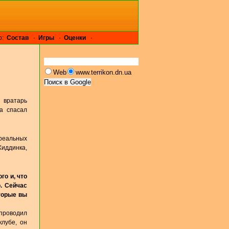
р:
Cостав
·
Игры
·
Оценки
·
Web
www.terrikon.dn.ua
 вратарь
а спасал
реальных
Хиддинка,
го и, что
. Сейчас
торые вы
проводил
лубе, он