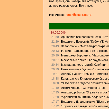
мое время, они наверняка останутся, к ни
другое разрушилось. Вот и все.
Источник:
Российская газета
19.06.2009
21:50
Аршавина все равно тянет в Питер
21:29
Владимир Езерский: "Кубок УЕФА
20:49
Запорожский "Металлург" сохрани
20:43
Россия: трансферное окно откроет
20:39
Менеджер Воронина: "Настоящее 
20:37
Московский армеец Калоуда может
20:34
Мхитарян, Коротецкий, Олейник - 
20:29
Пока египтяне "делали" итальянце
19:21
Андрей Гусин: "Я бы и с Шевченко
18:38
Кандидатура Киндзерского была 
18:08
УЕФА сказал Одессе окончательно
17:40
Артем Кравец: "Хочу признаться -
17:35
Александр Зотов: "Я уже не игрок
17:28
Украинский защитник подписал кон
17:17
Владимир Дишленкович: "Шуст в 
17:12
"Тлумак - не звезда, чтобы его п