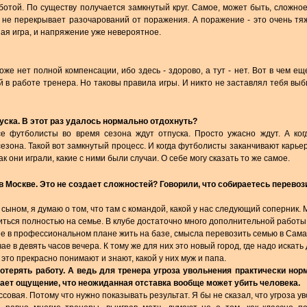
ботой. По существу получается замкнутый круг. Самое, может быть, сложно
д не перекрывает разочарований от поражения. А поражение - это очень тя
ая игра, и напряжение уже невероятное.
тоже нет полной компенсации, ибо здесь - здорово, а тут - нет. Вот в чем ещ
й в работе тренера. Но таковы правила игры. И никто не заставлял тебя выб
пуска. В этот раз удалось нормально отдохнуть?
се футболисты во время сезона ждут отпуска. Просто ужасно ждут. А ког
езона. Такой вот замкнутый процесс. И когда футболисты заканчивают карьер
к они играли, какие с ними были случаи. О себе могу сказать то же самое.
 в Москве. Это не создает сложностей? Говорили, что собираетесь перевоз
сыном, я думаю о том, что там с командой, какой у нас следующий соперник. 
иться полностью на семье. В клубе достаточно много дополнительной работы
нее в профессиональном плане жить на базе, смысла перевозить семью в Сама
ае в девять часов вечера. К тому же для них это новый город, где надо искать
это прекрасно понимают и знают, какой у них муж и папа.
 потерять работу. А ведь для тренера угроза увольнения практически нор
ает ощущение, что неожиданная отставка вообще может убить человека.
ссовая. Потому что нужно показывать результат. Я бы не сказал, что угроза у