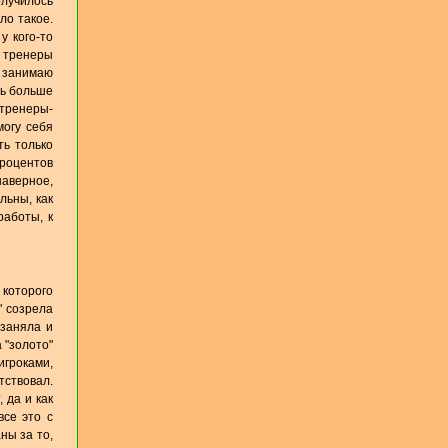
олучилось
ло такое.
у кого-то
е тренеры
е занимаю
ть больше
 тренеры-
могу себя
ть только
процентов
наверное,
льны, как
работы, к
 которого
" созрела
 заняла и
 "золото"
игроками,
тствовал.
 да и как
все это с
ны за то,