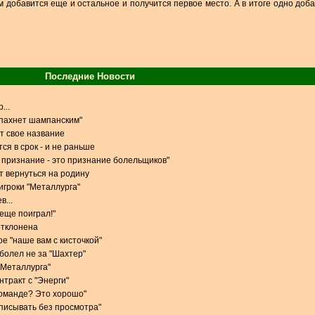
м добавится еще и остальное и получится первое место. А в итоге одно доба
Последние Новости
...
 пахнет шампанским"
т свое название
ся в срок - и не раньше
признание - это признание болельщиков"
 вернуться на родину
игроки "Металлурга"
в...
 еще поиграл!"
отклонена
е "наше вам с кисточкой"
 болел не за "Шахтер"
 "Металлурга"
тракт с "Энерги"
команде? Это хорошо"
одписывать без просмотра"