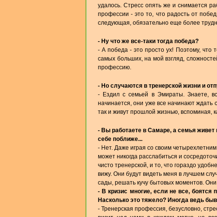
удалось. Стресс опять же и снимается ра
профессии - это то, что радость от побе
следующая, обязательно еще более трудн
- Ну что же все-таки тогда победа?
- А победа - это просто ух! Поэтому, что 
самых больших, на мой взгляд, сложносте
профессию.
- Но случаются в тренерской жизни и от
- Ездил с семьей в Эмираты. Знаете, в
начинается, они уже все начинают ждать с
так и живут прошлой жизнью, вспоминая, ка
- Вы работаете в Самаре, а семья живет
себе поближе...
- Нет. Даже играя со своим четырехлетним 
может никогда расслабиться и сосредоточ
чисто тренерской, и то, что гораздо удоб
вижу. Они будут видеть меня в лучшем случ
сады, решать кучу бытовых моментов. Они 
- В кризис многие, если не все, боятся
Насколько это тяжело? Иногда ведь быв
- Тренерская профессия, безусловно, стре