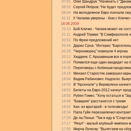
07:01
Олег Шандрук: "Начинать с "Дина
06:52
Сергей Ребров: "Не будет предлож
06:44
На молодежное Евро поехали скау
01:11
У Чагаева уверены - бою с Кличко 
18.06.2009
22:13
Бой Кличко - Чагаев может не сос
21:11
Андрей Тлумак: "В Симферополе на
20:52
По Фрею предложений нет
20:44
Дарио Срна: "Интерес "Барселоны"
20:29
"Черноморец" покинули 4 игрока
20:12
Хиддинк: С Аршавиным все в поря
19:46
Появился еще один кандидат на 
19:35
Переговоры с Кобиным продолжа
19:18
Михаил Старостяк завершил карь
19:04
Вадим Рабинович: Надоело. Выку
18:54
В "Арсенале" у Вермалена начнет
18:52
Билеты на Евро-2012 начнут прод
18:50
Рубен Гомес: "Хочу остаться в "За
18:46
"Бавария" расстанется с тремя
18:42
Кан: из вратарей - в телезвезды!
18:34
Папа Гуйе перезаключил контракт
17:29
Де ла Пенья: "Так я иду в "Спартак
17:17
"Реал" - малый клубный чемпион 
17:05
Мирча Луческу: "Вылетаем на сбо