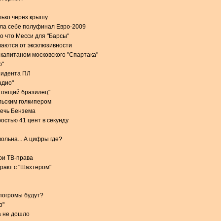
лько через крышу
ила себе полуфинал Евро-2009
о что Месси для "Барсы"
аются от эксклюзивности
 капитаном московского "Спартака"
р"
зидента ПЛ
адио"
стоящий бразилец"
льским голкипером
речь Бензема
остью 41 цент в секунду
ольна... А цифры где?
вои ТВ-права
тракт с "Шахтером"
 погромы будут?
р"
а не дошло