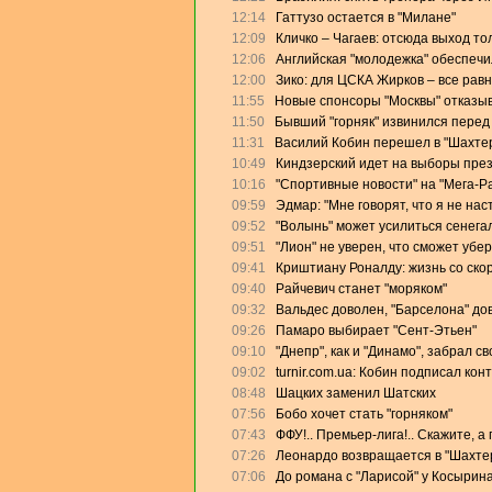
12:14
Гаттузо остается в "Милане"
12:09
Кличко – Чагаев: отсюда выход то
12:06
Английская "молодежка" обеспеч
12:00
Зико: для ЦСКА Жирков – все равн
11:55
Новые спонсоры "Москвы" отказыв
11:50
Бывший "горняк" извинился перед
11:31
Василий Кобин перешел в "Шахте
10:49
Киндзерский идет на выборы пре
10:16
"Спортивные новости" на "Мега-Р
09:59
Эдмар: "Мне говорят, что я не на
09:52
"Волынь" может усилиться сенега
09:51
"Лион" не уверен, что сможет убе
09:41
Криштиану Роналду: жизнь со скор
09:40
Райчевич станет "моряком"
09:32
Вальдес доволен, "Барселона" дов
09:26
Памаро выбирает "Сент-Этьен"
09:10
"Днепр", как и "Динамо", забрал с
09:02
turnir.com.ua: Кобин подписал кон
08:48
Шацких заменил Шатских
07:56
Бобо хочет стать "горняком"
07:43
ФФУ!.. Премьер-лига!.. Скажите, а
07:26
Леонардо возвращается в "Шахте
07:06
До романа с "Ларисой" у Косырин