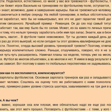
ти. Поделился, естественно, со мной: у вас все тревожатся - футболисты, т
если бежит игрок Васильев на тренировке по футбольному полю, оступается, а
о знает, возможно, даже и завершение карьеры. Как не тревожиться человеку
закончиться в любую секунду. На любой тренировке, в любых обстоятельств
не заработал, чего бы не навыигрывал, все это не дает гарантии твоей д
 этим связанного. Ярчайший пример - Романцев. Он до сих пор самый тит
работает так, как ему было бы по силам. Может, из-за каких-то личных прич
 тому, что нельзя тренеру заработать себе имя про запас. Знаете, как в бизне
ывать, хватит... В футболе такое невозможно. Тут ты должен каждый день д
о раз до этого выиграй, но если сегодня ты этот уровень квалификации не док
ости. Понятно, откуда высокий уровень тренерской тревоги? Поэтому, отвеч
карьеру исключительно сложно. Раньше, отшучиваясь, говорил, что я не 
ня чуть-чуть расширились. Намечал планы на неделю, теперь уже на месяц
. Футбол во многом объективен, а во многом и нет. Я имею в виду результат 
ько зависит. Вот поэтому о каких-то глобальных перспективах не задумываюсь
узки как-то восполняются, компенсируются?
 зарплаты футболистов. Основная зарплата тренеров как раз и складываетс
ает человек. Сошлюсь на оценку того же работавшего с нами психолога
нер, примерно равен уровню стресса шахтера, заваливаемого на три дня в 
ми. А вы чем?
е важно, хорошая она или плохая, мне обязательно надо ее еще раз пос
нить, как этот матч прошел. Поговорить с футболистами - с теми, у кого 