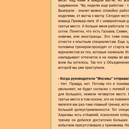
висит над нами в каждом матче, но все
задуманное. "Фу, неделю еще работаю - т
Выиграли - значит можно спокойно работ
неделями, от матча к матчу. Сегодня чис
команд Премьер-лиги. И с невероятным у
третье место. А больше меня работали то
сотни. Понятно, что есть Газзаев, Семин
новички, или иностранцы. Это тоже пока
отнести к опытным специалистам. Еще од
половина тренеров проходят от старта че
журналистов из тех, которые начинали. Ил
накладывает отпечаток и на нервы во вр
всем бы хотелось. Так что у Объединени
которой мы уже приступили.
- Когда руководители "Москвы" отправил
- Нет. Правда, нет. Потому что я поним
увольняют, не будет согласен с логикой с
для большего, нежели четвертое место. 
третье место в том сезоне, это не повли
являлся как раз-таки главный тренер, кот
большей целеустремленности. Тот специа
Харизмы хоть отбавляй, психология побе
тренер он добился достаточно больших в
избытком присутствовало у преемника. Но