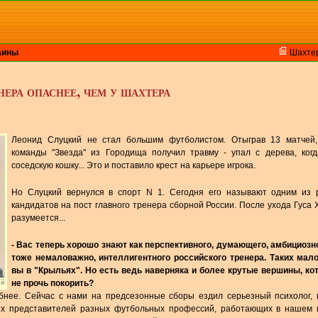
аины
Шахте
нера опаснее, чем у шахтера
Леонид Слуцкий не стал большим футболистом. Отыграв 13 матчей,
команды "Звезда" из Городища получил травму - упал с дерева, когд
соседскую кошку... Это и поставило крест на карьере игрока.
Но Слуцкий вернулся в спорт N 1. Сегодня его называют одним из 
кандидатов на пост главного тренера сборной России. После ухода Гуса 
разумеется...
- Вас теперь хорошо знают как перспективного, думающего, амбициозно
тоже немаловажно, интеллигентного российского тренера. Таких мало
вы в "Крыльях". Но есть ведь наверняка и более крутые вершины, ко
ий
не прочь покорить?
бнее. Сейчас с нами на предсезонные сборы ездил серьезный психолог, 
сех представителей разных футбольных профессий, работающих в нашем к