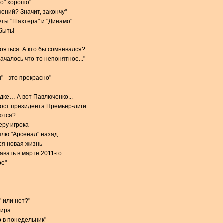
мо" хорошо"
ений? Значит, закончу"
ты "Шахтера" и "Динамо"
быть!
тояться. А кто бы сомневался?
чалось что-то непонятное..."
 - это прекрасно"
дке… А вот Павлюченко...
пост президента Премьер-лиги
ются?
еру игрока
плю "Арсенал" назад…
ся новая жизнь
авать в марте 2011-го
ре"
" или нет?"
мира
р в понедельник"