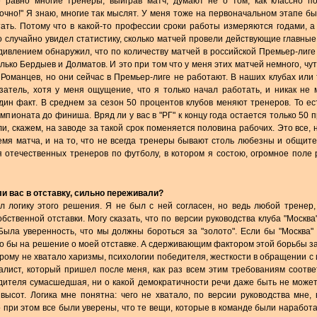
 равно многие тренеры, выиграв матч, думают не о том, как классно п
очно!" Я знаю, многие так мыслят. У меня тоже на первоначальном этапе бы
ать. Потому что в какой-то профессии сроки работы измеряются годами, а 
то случайно увидел статистику, сколько матчей провели действующие главны
дивлением обнаружил, что по количеству матчей в российской Премьер-лиг
лько Бердыев и Долматов. И это при том что у меня этих матчей немного, чу
, Романцев, но они сейчас в Премьер-лиге не работают. В наших клубах или
затель, хотя у меня ощущение, что я только начал работать, и никак не 
ин факт. В среднем за сезон 50 процентов клубов меняют тренеров. То ес
мпионата до финиша. Вряд ли у вас в "РГ" к концу года остается только 50 
и, скажем, на заводе за такой срок поменяется половина рабочих. Это все, 
емя матча, и на то, что не всегда тренеры бывают столь любезны и общите
я отечественных тренеров по футболу, в котором я состою, огромное поле 
и вас в отставку, сильно переживали?
ал логику этого решения. Я не был с ней согласен, но ведь любой тренер,
обственной отставки. Могу сказать, что по версии руководства клуба "Москва
Была уверенность, что мы должны бороться за "золото". Если бы "Москва"
яло бы на решение о моей отставке. А сдерживающим фактором этой борьбы за
орому не хватало харизмы, психологии победителя, жесткости в обращении с 
лист, который пришел после меня, как раз всем этим требованиям соотве
дителя сумасшедшая, ни о какой демократичности речи даже быть не может,
ысот. Логика мне понятна: чего не хватало, по версии руководства мне, 
 при этом все были уверены, что те вещи, которые в команде были наработа