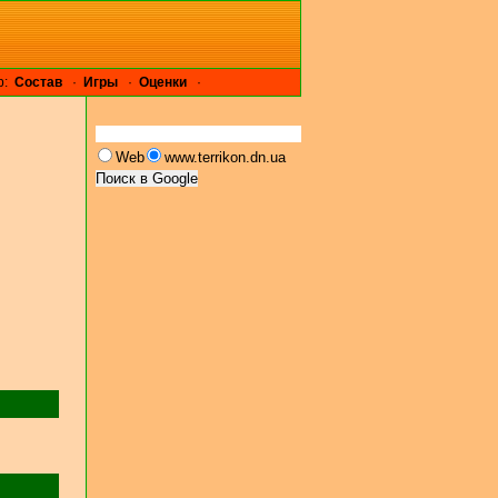
р:
Cостав
·
Игры
·
Оценки
·
Web
www.terrikon.dn.ua