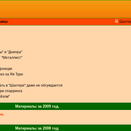
аины
Шахте
ы" и "Днепра"
 "Металлист"
Донецке
из-за Яя Туре
ать в "Шахтере" даже не обсуждается
три спарринга
ойзом"
Материалы за 2009 год.
нь
Материалы за 2008 год.