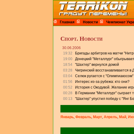
Главная
Новости
Чемпионат Укр
Спорт. Новости
30.06.2006
19:32
Бригады арбитров на матчи "Нитр
19:00
Донецкий "Металлург" обыгрывает
18:54
"Шахтер" вернулся домой
03:28
Чигринский восстанавливается в 
03:04
Селюк ругается с "Олимпиакосом" 
01:56
Интерес из-за рубежа: кто они?
00:52
История с Окодувой. Желание игр
00:28
В Германии "Металлург" сыграет 
00:13
"Шахтер" упустил победу с "Янг Б
Январь
,
Февраль
,
Март
,
Апрель
,
Май
,
Ию