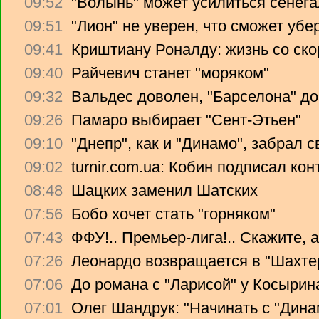
09:52
"Волынь" может усилиться сенег
09:51
"Лион" не уверен, что сможет убе
09:41
Криштиану Роналду: жизнь со ско
09:40
Райчевич станет "моряком"
09:32
Вальдес доволен, "Барселона" до
09:26
Памаро выбирает "Сент-Этьен"
09:10
"Днепр", как и "Динамо", забрал 
09:02
turnir.com.ua: Кобин подписал ко
08:48
Шацких заменил Шатских
07:56
Бобо хочет стать "горняком"
07:43
ФФУ!.. Премьер-лига!.. Скажите, 
07:26
Леонардо возвращается в "Шахте
07:06
До романа с "Ларисой" у Косырин
07:01
Олег Шандрук: "Начинать с "Дина