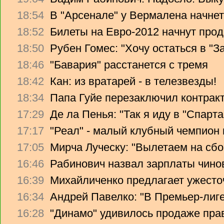
18:54
В "Арсенале" у Вермалена начнет
18:52
Билеты на Евро-2012 начнут прод
18:50
Рубен Гомес: "Хочу остаться в "З
18:46
"Бавария" расстанется с тремя
18:42
Кан: из вратарей - в телезвезды!
18:34
Папа Гуйе перезаключил контрак
17:29
Де ла Пенья: "Так я иду в "Спарта
17:17
"Реал" - малый клубный чемпион
17:05
Мирча Луческу: "Вылетаем на сбо
16:46
Рабинович назвал зарплаты чино
16:39
Михайличенко предлагает ужесто
16:34
Андрей Павелко: "В Премьер-лиге
16:28
"Динамо" удивилось продаже прав