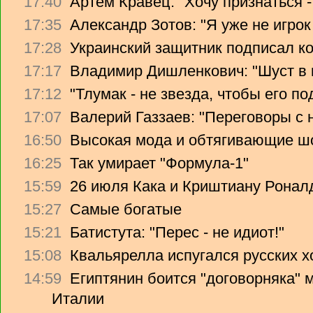
17:40
Артем Кравец: "Хочу признаться -
17:35
Александр Зотов: "Я уже не игрок
17:28
Украинский защитник подписал ко
17:17
Владимир Дишленкович: "Шуст в 
17:12
"Тлумак - не звезда, чтобы его п
17:07
Валерий Газзаев: "Переговоры с 
16:50
Высокая мода и обтягивающие ш
16:25
Так умирает "Формула-1"
15:59
26 июля Кака и Криштиану Ронал
15:27
Самые богатые
15:21
Батистута: "Перес - не идиот!"
15:08
Квальярелла испугался русских 
14:59
Египтянин боится "договорняка"
Италии