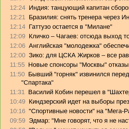
12:24
Индия: танцующий капитан сборо
12:21
Бразилия: снять тренера через Ин
12:14
Гаттузо остается в "Милане"
12:09
Кличко – Чагаев: отсюда выход т
12:06
Английская "молодежка" обеспеч
12:00
Зико: для ЦСКА Жирков – все рав
11:55
Новые спонсоры "Москвы" отказы
11:50
Бывший "горняк" извинился перед
"Спартака"
11:31
Василий Кобин перешел в "Шахте
10:49
Киндзерский идет на выборы пре
10:16
"Спортивные новости" на "Мега-Р
09:59
Эдмар: "Мне говорят, что я не на