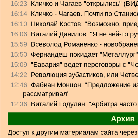
16:23
Кличко и Чагаев "открылись" (В
16:14
Кличко - Чагаев. Почти по Стани
16:10
Николай Костов: "Возможно, прие
16:06
Виталий Данилов: "Я не чей-то ру
15:59
Всеволод Романенко - новобране
15:50
Фернандеш покидает "Металлург"
15:09
"Бавария" ведет переговоры с "Ч
14:22
Революция зубастиков, или Четв
12:46
Фабиан Монцон: "Предложение из
рассматривал"
12:36
Виталий Годулян: "Арбитра часто
Архив
Доступ к другим материалам сайта чере