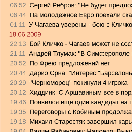
06:52
Сергей Ребров: "Не будет предло
06:44
На молодежное Евро поехали ска
01:11
У Чагаева уверены - бою с Кличко
18.06.2009
22:13
Бой Кличко - Чагаев может не сос
21:11
Андрей Тлумак: "В Симферополе н
20:52
По Фрею предложений нет
20:44
Дарио Срна: "Интерес "Барселоны"
20:29
"Черноморец" покинули 4 игрока
20:12
Хиддинк: С Аршавиным все в пор
19:46
Появился еще один кандидат на 
19:35
Переговоры с Кобиным продолж
19:18
Михаил Старостяк завершил карь
19:04
Вадим Рабинович: Надоело. Вык