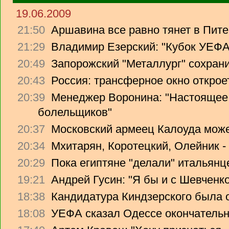
19.06.2009
21:50
Аршавина все равно тянет в Питер
21:29
Владимир Езерский: "Кубок УЕФА
20:49
Запорожский "Металлург" сохрани
20:43
Россия: трансферное окно откроет
20:39
Менеджер Воронина: "Настоящее 
болельщиков"
20:37
Московский армеец Калоуда може
20:34
Мхитарян, Коротецкий, Олейник -
20:29
Пока египтяне "делали" итальянце
19:21
Андрей Гусин: "Я бы и с Шевченко
18:38
Кандидатура Киндзерского была 
18:08
УЕФА сказал Одессе окончательно