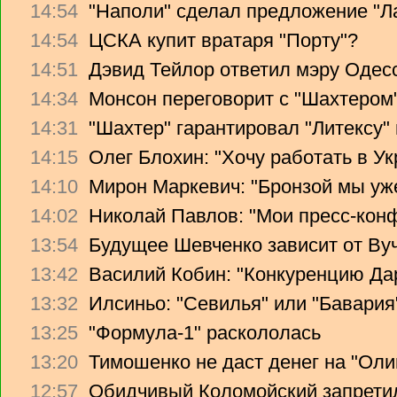
14:54
"Наполи" сделал предложение "Л
14:54
ЦСКА купит вратаря "Порту"?
14:51
Дэвид Тейлор ответил мэру Одес
14:34
Монсон переговорит с "Шахтером
14:31
"Шахтер" гарантировал "Литексу
14:15
Олег Блохин: "Хочу работать в Ук
14:10
Мирон Маркевич: "Бронзой мы уж
14:02
Николай Павлов: "Мои пресс-кон
13:54
Будущее Шевченко зависит от Ву
13:42
Василий Кобин: "Конкуренцию Дари
13:32
Илсиньо: "Севилья" или "Бавария
13:25
"Формула-1" раскололась
13:20
Тимошенко не даст денег на "Ол
12:57
Обидчивый Коломойский запретил