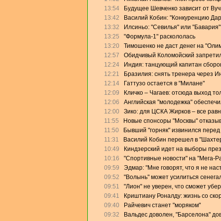
13:54
Будущее Шевченко зависит от Ву
13:42
Василий Кобин: "Конкуренцию Дари
13:32
Илсиньо: "Севилья" или "Бавария"
13:25
"Формула-1" раскололась
13:20
Тимошенко не даст денег на "Оли
12:57
Обидчивый Коломойский запретил
12:24
Индия: танцующий капитан сборо
12:21
Бразилия: снять тренера через И
12:14
Гаттузо остается в "Милане"
12:09
Кличко – Чагаев: отсюда выход то
12:06
Английская "молодежка" обеспеч
12:00
Зико: для ЦСКА Жирков – все равн
11:55
Новые спонсоры "Москвы" отказыв
11:50
Бывший "горняк" извинился перед
11:31
Василий Кобин перешел в "Шахте
10:49
Киндзерский идет на выборы пре
10:16
"Спортивные новости" на "Мега-Р
09:59
Эдмар: "Мне говорят, что я не на
09:52
"Волынь" может усилиться сенега
09:51
"Лион" не уверен, что сможет убе
09:41
Криштиану Роналду: жизнь со скор
09:40
Райчевич станет "моряком"
09:32
Вальдес доволен, "Барселона" дов