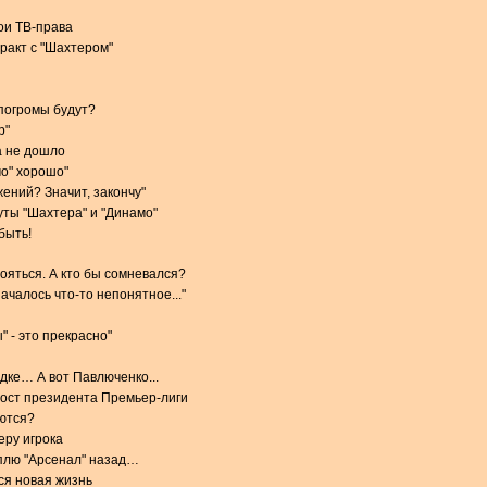
вои ТВ-права
тракт с "Шахтером"
 погромы будут?
р"
а не дошло
мо" хорошо"
ений? Значит, закончу"
ты "Шахтера" и "Динамо"
быть!
тояться. А кто бы сомневался?
чалось что-то непонятное..."
 - это прекрасно"
дке… А вот Павлюченко...
пост президента Премьер-лиги
ются?
еру игрока
плю "Арсенал" назад…
ся новая жизнь