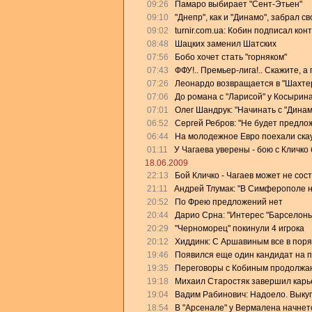
09:26
Памаро выбирает "Сент-Этьен"
09:10
"Днепр", как и "Динамо", забрал с
09:02
turnir.com.ua: Кобин подписал кон
08:48
Шацких заменил Шатских
07:56
Бобо хочет стать "горняком"
07:43
ФФУ!.. Премьер-лига!.. Скажите, а
07:26
Леонардо возвращается в "Шахте
07:06
До романа с "Ларисой" у Косырин
07:01
Олег Шандрук: "Начинать с "Дина
06:52
Сергей Ребров: "Не будет предлож
06:44
На молодежное Евро поехали скау
01:11
У Чагаева уверены - бою с Кличко 
18.06.2009
22:13
Бой Кличко - Чагаев может не сос
21:11
Андрей Тлумак: "В Симферополе на
20:52
По Фрею предложений нет
20:44
Дарио Срна: "Интерес "Барселоны"
20:29
"Черноморец" покинули 4 игрока
20:12
Хиддинк: С Аршавиным все в поря
19:46
Появился еще один кандидат на 
19:35
Переговоры с Кобиным продолжа
19:18
Михаил Старостяк завершил карь
19:04
Вадим Рабинович: Надоело. Выку
18:54
В "Арсенале" у Вермалена начнет