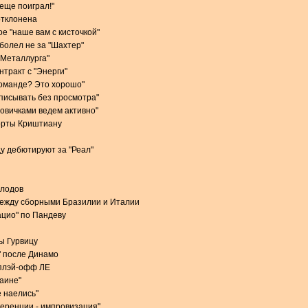
 еще поиграл!"
отклонена
е "наше вам с кисточкой"
 болел не за "Шахтер"
 "Металлурга"
тракт с "Энерги"
команде? Это хорошо"
одписывать без просмотра"
новичками ведем активно"
орты Криштиану
у дебютируют за "Реал"
олодов
между сборными Бразилии и Италии
ацио" по Пандеву
ы Гурвицу
" после Динамо
 плэй-офф ЛЕ
раине"
 наелись"
еренции - импровизация"