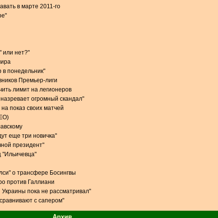
авать в марте 2011-го
ре"
" или нет?"
мира
р в понедельник"
вников Премьер-лиги
чить лимит на легионеров
 назревает огромный скандал"
 на показ своих матчей
ЕО)
лавскому
дут еще три новичка"
чной президент"
 "Ильичевца"
елси" о трансфере Босингвы
ро против Галлиани
 Украины пока не рассматривал"
 сравнивают с сапером"
Архив