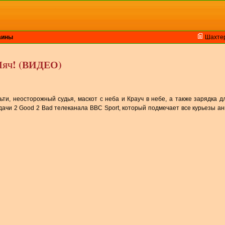
аины
Шахте
Мяч! (ВИДЕО)
и, неосторожный судья, маскот с неба и Крауч в небе, а также зарядка д
ачи 2 Good 2 Bad телеканала BBC Sport, который подмечает все курьезы ан