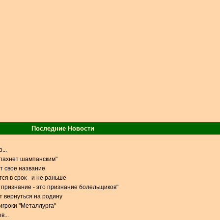
Последние Новости
...
 пахнет шампанским"
т свое название
ся в срок - и не раньше
признание - это признание болельщиков"
 вернуться на родину
игроки "Металлурга"
в...