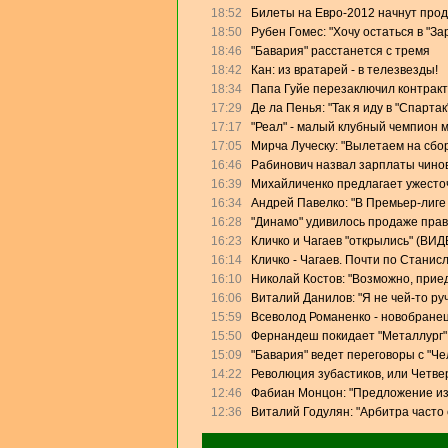
18:52
Билеты на Евро-2012 начнут прод
18:50
Рубен Гомес: "Хочу остаться в "За
18:46
"Бавария" расстанется с тремя
18:42
Кан: из вратарей - в телезвезды!
18:34
Папа Гуйе перезаключил контракт
17:29
Де ла Пенья: "Так я иду в "Спартак
17:17
"Реал" - малый клубный чемпион 
17:05
Мирча Луческу: "Вылетаем на сбо
16:46
Рабинович назвал зарплаты чино
16:39
Михайличенко предлагает ужесто
16:34
Андрей Павелко: "В Премьер-лиге
16:28
"Динамо" удивилось продаже прав
16:23
Кличко и Чагаев "открылись" (ВИД
16:14
Кличко - Чагаев. Почти по Станис
16:10
Николай Костов: "Возможно, прие
16:06
Виталий Данилов: "Я не чей-то ру
15:59
Всеволод Романенко - новобранец
15:50
Фернандеш покидает "Металлург"
15:09
"Бавария" ведет переговоры с "Ч
14:22
Революция зубастиков, или Четве
12:46
Фабиан Монцон: "Предложение из
12:36
Виталий Годулян: "Арбитра часто