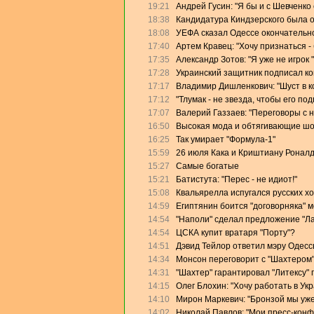
19:21
Андрей Гусин: "Я бы и с Шевченко
18:38
Кандидатура Киндзерского была 
18:08
УЕФА сказал Одессе окончательно
17:40
Артем Кравец: "Хочу признаться -
17:35
Александр Зотов: "Я уже не игрок
17:28
Украинский защитник подписал кон
17:17
Владимир Дишленкович: "Шуст в 
17:12
"Тлумак - не звезда, чтобы его п
17:07
Валерий Газзаев: "Переговоры с 
16:50
Высокая мода и обтягивающие ш
16:25
Так умирает "Формула-1"
15:59
26 июля Кака и Криштиану Роналд
15:27
Самые богатые
15:21
Батистута: "Перес - не идиот!"
15:08
Квальярелла испугался русских х
14:59
Египтянин боится "договорняка" 
14:54
"Наполи" сделал предложение "Л
14:54
ЦСКА купит вратаря "Порту"?
14:51
Дэвид Тейлор ответил мэру Одесс
14:34
Монсон переговорит с "Шахтером
14:31
"Шахтер" гарантировал "Литексу"
14:15
Олег Блохин: "Хочу работать в Ук
14:10
Мирон Маркевич: "Бронзой мы уже
14:02
Николай Павлов: "Мои пресс-конф