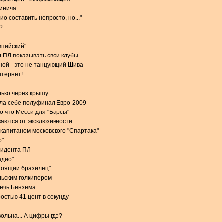
чинича
о составить непросто, но..."
?
мпийский"
 ПЛ показывать свои клубы
ной - это не танцующий Шива
нтернет!
лько через крышу
ила себе полуфинал Евро-2009
о что Месси для "Барсы"
аются от эксклюзивности
 капитаном московского "Спартака"
р"
зидента ПЛ
адио"
стоящий бразилец"
льским голкипером
речь Бензема
остью 41 цент в секунду
ольна... А цифры где?