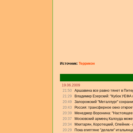
Источник:
Террикон
19.06.2009
21:50
Аршавина все равно тянет в Питер
21:29
Владимир Езерский: "Кубок УЕФА
20:49
Запорожский "Металлург" сохрани
20:43
Россия: трансферное окно откроет
20:39
Менеджер Воронина: "Настоящее 
20:37
Московский армеец Калоуда может
20:34
Мхитарян, Коротецкий, Олейник - 
20:29
Пока египтяне "делали" итальянце