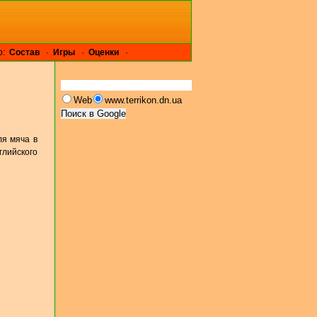
р:
Cостав
·
Игры
·
Оценки
·
Web
www.terrikon.dn.ua
ля мяча в
глийского