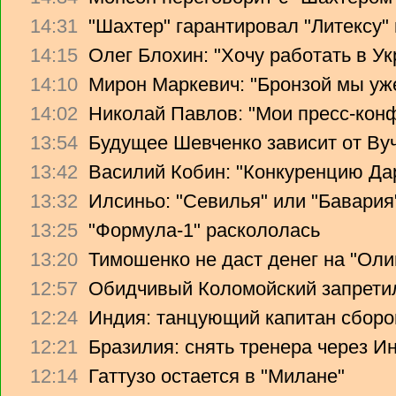
14:31
"Шахтер" гарантировал "Литексу
14:15
Олег Блохин: "Хочу работать в Ук
14:10
Мирон Маркевич: "Бронзой мы уж
14:02
Николай Павлов: "Мои пресс-кон
13:54
Будущее Шевченко зависит от Ву
13:42
Василий Кобин: "Конкуренцию Дари
13:32
Илсиньо: "Севилья" или "Бавария
13:25
"Формула-1" раскололась
13:20
Тимошенко не даст денег на "Ол
12:57
Обидчивый Коломойский запретил
12:24
Индия: танцующий капитан сборо
12:21
Бразилия: снять тренера через Ин
12:14
Гаттузо остается в "Милане"