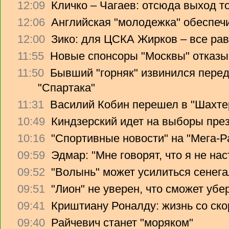
12:09
Кличко – Чагаев: отсюда выход т
12:06
Английская "молодежка" обеспеч
12:00
Зико: для ЦСКА Жирков – все рав
11:55
Новые спонсоры "Москвы" отказы
11:50
Бывший "горняк" извинился перед
"Спартака"
11:31
Василий Кобин перешел в "Шахте
10:49
Киндзерский идет на выборы пре
10:16
"Спортивные новости" на "Мега-Р
09:59
Эдмар: "Мне говорят, что я не на
09:52
"Волынь" может усилиться сенег
09:51
"Лион" не уверен, что сможет убе
09:41
Криштиану Роналду: жизнь со ско
09:40
Райчевич станет "моряком"