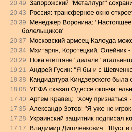
20:49
Запорожский "Металлург" сохрани
20:43
Россия: трансферное окно откроет
20:39
Менеджер Воронина: "Настоящее 
болельщиков"
20:37
Московский армеец Калоуда може
20:34
Мхитарян, Коротецкий, Олейник -
20:29
Пока египтяне "делали" итальянце
19:21
Андрей Гусин: "Я бы и с Шевченко
18:38
Кандидатура Киндзерского была 
18:08
УЕФА сказал Одессе окончательно
17:40
Артем Кравец: "Хочу признаться -
17:35
Александр Зотов: "Я уже не игрок
17:28
Украинский защитник подписал ко
17:17
Владимир Дишленкович: "Шуст в 