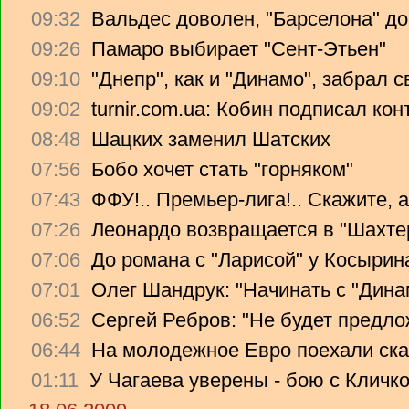
09:32
Вальдес доволен, "Барселона" до
09:26
Памаро выбирает "Сент-Этьен"
09:10
"Днепр", как и "Динамо", забрал 
09:02
turnir.com.ua: Кобин подписал ко
08:48
Шацких заменил Шатских
07:56
Бобо хочет стать "горняком"
07:43
ФФУ!.. Премьер-лига!.. Скажите, 
07:26
Леонардо возвращается в "Шахте
07:06
До романа с "Ларисой" у Косырин
07:01
Олег Шандрук: "Начинать с "Дина
06:52
Сергей Ребров: "Не будет предло
06:44
На молодежное Евро поехали ска
01:11
У Чагаева уверены - бою с Кличко