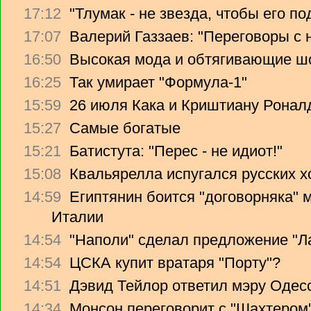
17:12
"Тлумак - не звезда, чтобы его п
17:07
Валерий Газзаев: "Переговоры с 
16:50
Высокая мода и обтягивающие ш
16:25
Так умирает "Формула-1"
15:59
26 июля Кака и Криштиану Ронал
15:27
Самые богатые
15:21
Батистута: "Перес - не идиот!"
15:08
Квальярелла испугался русских 
14:59
Египтянин боится "договорняка"
Италии
14:54
"Наполи" сделал предложение "Л
14:54
ЦСКА купит вратаря "Порту"?
14:51
Дэвид Тейлор ответил мэру Одес
14:34
Монсон переговорит с "Шахтером