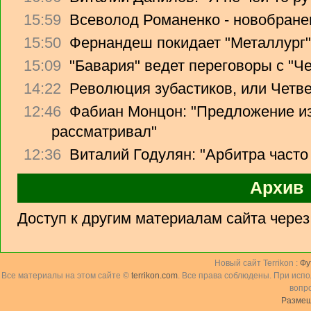
15:59
Всеволод Романенко - новобране
15:50
Фернандеш покидает "Металлург"
15:09
"Бавария" ведет переговоры с "Ч
14:22
Революция зубастиков, или Четв
12:46
Фабиан Монцон: "Предложение из
рассматривал"
12:36
Виталий Годулян: "Арбитра часто
Архив
Доступ к другим материалам сайта чере
Новый сайт Terrikon :
Фу
Все материалы на этом сайте ©
terrikon.com
. Все права соблюдены. При исп
вопр
Размещ