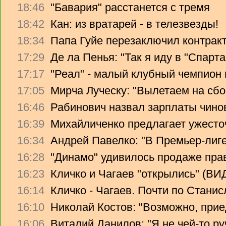
18:46
"Бавария" расстанется с тремя
18:42
Кан: из вратарей - в телезвезды!
18:34
Папа Гуйе перезаключил контрак
17:29
Де ла Пенья: "Так я иду в "Спарта
17:17
"Реал" - малый клубный чемпион
17:05
Мирча Луческу: "Вылетаем на сбо
16:46
Рабинович назвал зарплаты чино
16:39
Михайличенко предлагает ужесто
16:34
Андрей Павелко: "В Премьер-лиге
16:28
"Динамо" удивилось продаже прав
16:23
Кличко и Чагаев "открылись" (В
16:14
Кличко - Чагаев. Почти по Стани
16:10
Николай Костов: "Возможно, прие
16:06
Виталий Данилов: "Я не чей-то ру