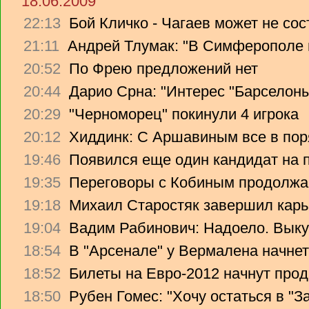
18.06.2009
22:13
Бой Кличко - Чагаев может не сос
21:11
Андрей Тлумак: "В Симферополе н
20:52
По Фрею предложений нет
20:44
Дарио Срна: "Интерес "Барселоны"
20:29
"Черноморец" покинули 4 игрока
20:12
Хиддинк: С Аршавиным все в пор
19:46
Появился еще один кандидат на 
19:35
Переговоры с Кобиным продолж
19:18
Михаил Старостяк завершил карь
19:04
Вадим Рабинович: Надоело. Вык
18:54
В "Арсенале" у Вермалена начнет
18:52
Билеты на Евро-2012 начнут прод
18:50
Рубен Гомес: "Хочу остаться в "З