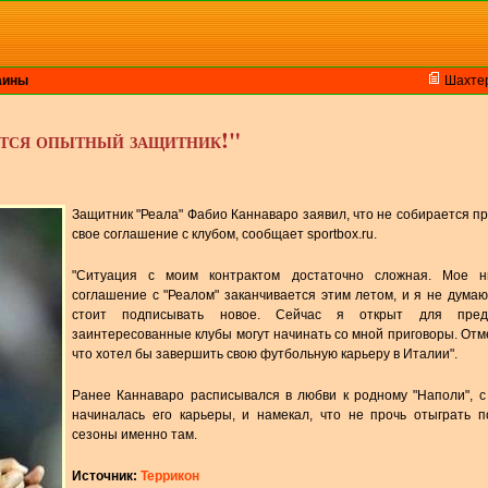
аины
Шахте
тся опытный защитник!"
Защитник "Реала" Фабио Каннаваро заявил, что не собирается п
свое соглашение с клубом, сообщает sportbox.ru.
"Ситуация с моим контрактом достаточно сложная. Мое 
соглашение с "Реалом" заканчивается этим летом, и я не думаю
стоит подписывать новое. Сейчас я открыт для предл
заинтересованные клубы могут начинать со мной приговоры. Отм
что хотел бы завершить свою футбольную карьеру в Италии".
Ранее Каннаваро расписывался в любви к родному "Наполи", с
начиналась его карьеры, и намекал, что не прочь отыграть 
сезоны именно там.
Источник:
Террикон