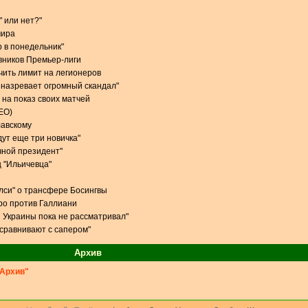
" или нет?"
мира
р в понедельник"
вников Премьер-лиги
чить лимит на легионеров
 назревает огромный скандал"
 на показ своих матчей
ЕО)
лавскому
дут еще три новичка"
чной президент"
 "Ильичевца"
елси" о трансфере Босингвы
ро против Галлиани
 Украины пока не рассматривал"
 сравнивают с сапером"
Архив
Архив"