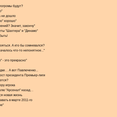
 погромы будут?
р"
а не дошло
мо" хорошо"
ений? Значит, закончу"
ты "Шахтера" и "Динамо"
быть!
тояться. А кто бы сомневался?
чалось что-то непонятное..."
 - это прекрасно"
дке… А вот Павлюченко...
пост президента Премьер-лиги
ются?
еру игрока
плю "Арсенал" назад…
ся новая жизнь
авать в марте 2011-го
ре"