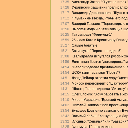
17:35
Александр Зотов: "Я уже не игрок
17:28
Украинский защитник подписал кон
17:17
Владимир Дишленкович: "Шуст в 
17:12
"Тлумак - не звезда, чтобы его п
17:07
Валерий Газзаев: "Переговоры с 
16:50
Высокая мода и обтягивающие ш
16:25
Так умирает "Формула-1"
15:59
26 июля Кака и Криштиану Роналд
15:27
Самые богатые
15:21
Батистута: "Перес - не идиот!"
15:08
Квальярелла испугался русских х
14:59
Египтянин боится "договорняка" 
14:54
"Наполи" сделал предложение "Л
14:54
ЦСКА купит вратаря "Порту"?
14:51
Дэвид Тейлор ответил мэру Одесс
14:34
Монсон переговорит с "Шахтером
14:31
"Шахтер" гарантировал "Литексу"
14:15
Олег Блохин: "Хочу работать в Ук
14:10
Мирон Маркевич: "Бронзой мы уже
14:02
Николай Павлов: "Мои пресс-конф
13:54
Будущее Шевченко зависит от Ву
13:42
Василий Кобин: "Конкуренцию Дари
13:32
Илсиньо: "Севилья" или "Бавария"
13:25
"Формула-1" раскололась