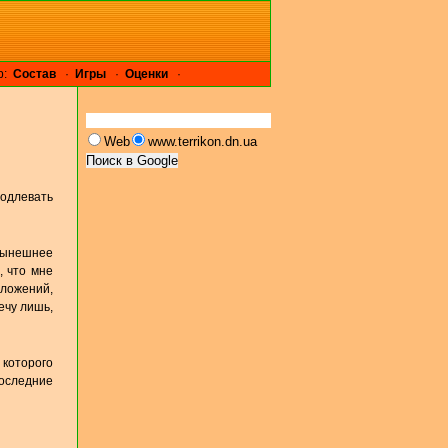
р:
Cостав
·
Игры
·
Оценки
·
Web
www.terrikon.dn.ua
родлевать
нынешнее
, что мне
ожений,
ечу лишь,
 которого
последние