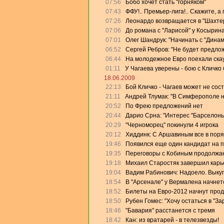
07:56
Бобо хочет стать "горняком"
07:43
ФФУ!.. Премьер-лига!.. Скажите, а
07:26
Леонардо возвращается в "Шахте
07:06
До романа с "Ларисой" у Косырин
07:01
Олег Шандрук: "Начинать с "Дина
06:52
Сергей Ребров: "Не будет предлож
06:44
На молодежное Евро поехали скау
01:11
У Чагаева уверены - бою с Кличко 
18.06.2009
22:13
Бой Кличко - Чагаев может не сос
21:11
Андрей Тлумак: "В Симферополе на
20:52
По Фрею предложений нет
20:44
Дарио Срна: "Интерес "Барселоны"
20:29
"Черноморец" покинули 4 игрока
20:12
Хиддинк: С Аршавиным все в поря
19:46
Появился еще один кандидат на 
19:35
Переговоры с Кобиным продолжа
19:18
Михаил Старостяк завершил карь
19:04
Вадим Рабинович: Надоело. Выку
18:54
В "Арсенале" у Вермалена начнет
18:52
Билеты на Евро-2012 начнут прод
18:50
Рубен Гомес: "Хочу остаться в "За
18:46
"Бавария" расстанется с тремя
18:42
Кан: из вратарей - в телезвезды!