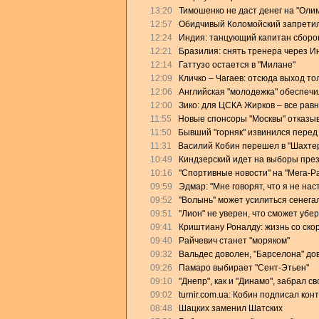
13:20
Тимошенко не даст денег на "Оли
12:57
Обидчивый Коломойский запретил
12:24
Индия: танцующий капитан сборо
12:21
Бразилия: снять тренера через И
12:14
Гаттузо остается в "Милане"
12:09
Кличко – Чагаев: отсюда выход то
12:06
Английская "молодежка" обеспеч
12:00
Зико: для ЦСКА Жирков – все равн
11:55
Новые спонсоры "Москвы" отказыв
11:50
Бывший "горняк" извинился перед
11:31
Василий Кобин перешел в "Шахте
10:49
Киндзерский идет на выборы пре
10:16
"Спортивные новости" на "Мега-Р
09:59
Эдмар: "Мне говорят, что я не на
09:52
"Волынь" может усилиться сенега
09:51
"Лион" не уверен, что сможет убе
09:41
Криштиану Роналду: жизнь со скор
09:40
Райчевич станет "моряком"
09:32
Вальдес доволен, "Барселона" дов
09:26
Памаро выбирает "Сент-Этьен"
09:10
"Днепр", как и "Динамо", забрал с
09:02
turnir.com.ua: Кобин подписал кон
08:48
Шацких заменил Шатских