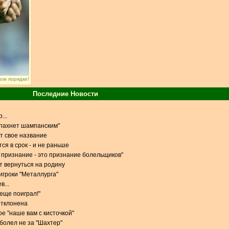
ном порядке!
Последние Новости
...
 пахнет шампанским"
т свое название
ся в срок - и не раньше
признание - это признание болельщиков"
 вернуться на родину
игроки "Металлурга"
в...
 еще поиграл!"
отклонена
е "наше вам с кисточкой"
 болел не за "Шахтер"