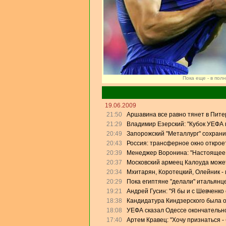
Пока еще - в пол
19.06.2009
21:50
Аршавина все равно тянет в Питер
21:29
Владимир Езерский: "Кубок УЕФА
20:49
Запорожский "Металлург" сохрани
20:43
Россия: трансферное окно откроет
20:39
Менеджер Воронина: "Настоящее 
20:37
Московский армеец Калоуда может
20:34
Мхитарян, Коротецкий, Олейник - 
20:29
Пока египтяне "делали" итальянце
19:21
Андрей Гусин: "Я бы и с Шевченко
18:38
Кандидатура Киндзерского была 
18:08
УЕФА сказал Одессе окончательно
17:40
Артем Кравец: "Хочу признаться -