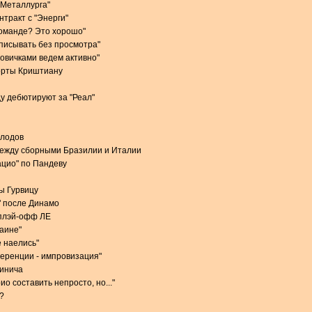
 "Металлурга"
тракт с "Энерги"
команде? Это хорошо"
одписывать без просмотра"
новичками ведем активно"
орты Криштиану
у дебютируют за "Реал"
олодов
между сборными Бразилии и Италии
ацио" по Пандеву
ы Гурвицу
" после Динамо
 плэй-офф ЛЕ
раине"
 наелись"
еренции - импровизация"
чинича
о составить непросто, но..."
?