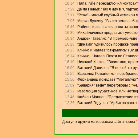
18:34
Папа Гуйе перезаключил контракт
17:29
Де ла Пенья: "Так я иду в "Спартак
17:17
"Реал" - малый клубный чемпион 
17:05
Мирча Луческу: "Вылетаем на сбо
16:46
Рабинович назвал зарплаты чино
16:39
Михайличенко предлагает ужесто
16:34
Андрей Павелко: "В Премьер-лиге
16:28
"Динамо" удивилось продаже прав
16:23
Кличко и Чагаев "открылись" (ВИД
16:14
Кличко - Чагаев. Почти по Станис
16:10
Николай Костов: "Возможно, прие
16:06
Виталий Данилов: "Я не чей-то ру
15:59
Всеволод Романенко - новобранец
15:50
Фернандеш покидает "Металлург"
15:09
"Бавария" ведет переговоры с "Ч
14:22
Революция зубастиков, или Четве
12:46
Фабиан Монцон: "Предложение из
12:36
Виталий Годулян: "Арбитра часто
Доступ к другим материалам сайта через
"