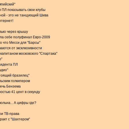
мпийский"
 ПЛ показывать свои клубы
ной - это не танцующий Шива
нтернет!
лько через крышу
ила себе полуфинал Евро-2009
о что Месси для "Барсы"
аются от эксклюзивности
 капитаном московского "Спартака"
р"
зидента ПЛ
адио"
стоящий бразилец"
льским голкипером
речь Бензема
остью 41 цент в секунду
ольна... А цифры где?
вои ТВ-права
тракт с "Шахтером"