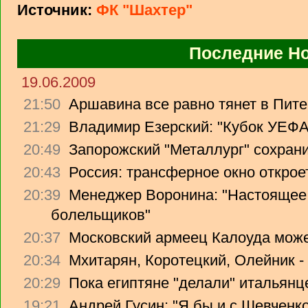
Источник:
ФК "Шахтер"
Последние Н
19.06.2009
21:50
Аршавина все равно тянет в Питер
21:29
Владимир Езерский: "Кубок УЕФА
20:49
Запорожский "Металлург" сохрани
20:43
Россия: трансферное окно откроет
20:39
Менеджер Воронина: "Настоящее 
болельщиков"
20:37
Московский армеец Калоуда може
20:34
Мхитарян, Коротецкий, Олейник -
20:29
Пока египтяне "делали" итальянце
19:21
Андрей Гусин: "Я бы и с Шевченко