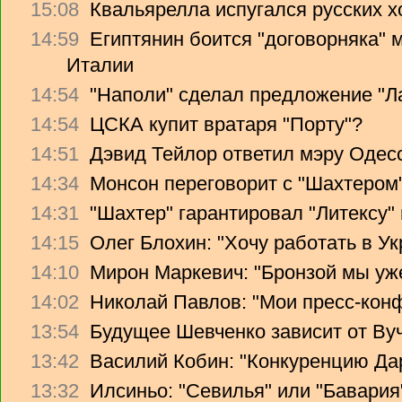
15:08
Квальярелла испугался русских 
14:59
Египтянин боится "договорняка"
Италии
14:54
"Наполи" сделал предложение "Л
14:54
ЦСКА купит вратаря "Порту"?
14:51
Дэвид Тейлор ответил мэру Одес
14:34
Монсон переговорит с "Шахтером
14:31
"Шахтер" гарантировал "Литексу
14:15
Олег Блохин: "Хочу работать в Ук
14:10
Мирон Маркевич: "Бронзой мы уж
14:02
Николай Павлов: "Мои пресс-кон
13:54
Будущее Шевченко зависит от Ву
13:42
Василий Кобин: "Конкуренцию Дари
13:32
Илсиньо: "Севилья" или "Бавария