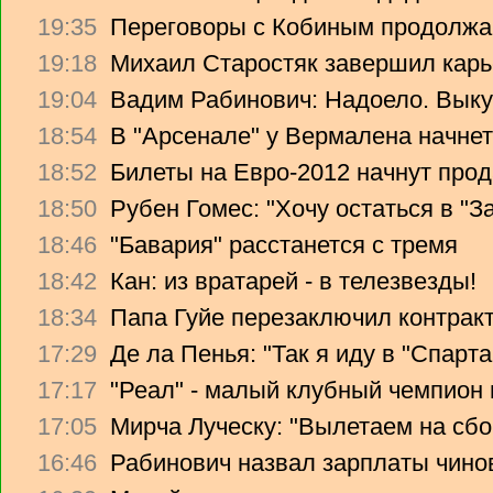
19:35
Переговоры с Кобиным продолж
19:18
Михаил Старостяк завершил карь
19:04
Вадим Рабинович: Надоело. Вык
18:54
В "Арсенале" у Вермалена начнет
18:52
Билеты на Евро-2012 начнут прод
18:50
Рубен Гомес: "Хочу остаться в "З
18:46
"Бавария" расстанется с тремя
18:42
Кан: из вратарей - в телезвезды!
18:34
Папа Гуйе перезаключил контрак
17:29
Де ла Пенья: "Так я иду в "Спарта
17:17
"Реал" - малый клубный чемпион
17:05
Мирча Луческу: "Вылетаем на сбо
16:46
Рабинович назвал зарплаты чино