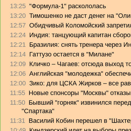
13:25
"Формула-1" раскололась
13:20
Тимошенко не даст денег на "Ол
12:57
Обидчивый Коломойский запретил
12:24
Индия: танцующий капитан сборо
12:21
Бразилия: снять тренера через Ин
12:14
Гаттузо остается в "Милане"
12:09
Кличко – Чагаев: отсюда выход т
12:06
Английская "молодежка" обеспеч
12:00
Зико: для ЦСКА Жирков – все рав
11:55
Новые спонсоры "Москвы" отказы
11:50
Бывший "горняк" извинился перед
"Спартака"
11:31
Василий Кобин перешел в "Шахте
10:49
Киндзерский идет на выборы пре