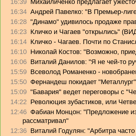
16:39
Михайличенко предлагает ужесто
16:34
Андрей Павелко: "В Премьер-лиге
16:28
"Динамо" удивилось продаже прав
16:23
Кличко и Чагаев "открылись" (В
16:14
Кличко - Чагаев. Почти по Стани
16:10
Николай Костов: "Возможно, прие
16:06
Виталий Данилов: "Я не чей-то ру
15:59
Всеволод Романенко - новобране
15:50
Фернандеш покидает "Металлург"
15:09
"Бавария" ведет переговоры с "Ч
14:22
Революция зубастиков, или Четв
12:46
Фабиан Монцон: "Предложение из
рассматривал"
12:36
Виталий Годулян: "Арбитра часто