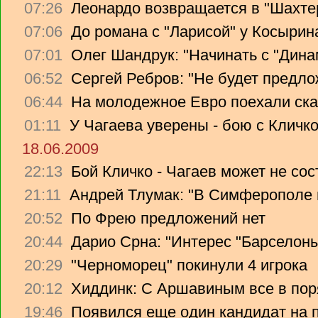
07:26
Леонардо возвращается в "Шахте
07:06
До романа с "Ларисой" у Косырин
07:01
Олег Шандрук: "Начинать с "Дина
06:52
Сергей Ребров: "Не будет предло
06:44
На молодежное Евро поехали ска
01:11
У Чагаева уверены - бою с Кличко
18.06.2009
22:13
Бой Кличко - Чагаев может не сос
21:11
Андрей Тлумак: "В Симферополе н
20:52
По Фрею предложений нет
20:44
Дарио Срна: "Интерес "Барселоны"
20:29
"Черноморец" покинули 4 игрока
20:12
Хиддинк: С Аршавиным все в пор
19:46
Появился еще один кандидат на 