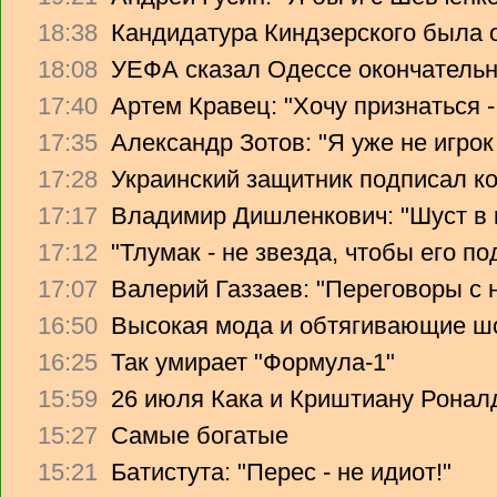
18:38
Кандидатура Киндзерского была 
18:08
УЕФА сказал Одессе окончательно
17:40
Артем Кравец: "Хочу признаться -
17:35
Александр Зотов: "Я уже не игрок
17:28
Украинский защитник подписал ко
17:17
Владимир Дишленкович: "Шуст в 
17:12
"Тлумак - не звезда, чтобы его п
17:07
Валерий Газзаев: "Переговоры с 
16:50
Высокая мода и обтягивающие ш
16:25
Так умирает "Формула-1"
15:59
26 июля Кака и Криштиану Ронал
15:27
Самые богатые
15:21
Батистута: "Перес - не идиот!"