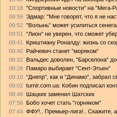
10:16
"Спортивные новости" на "Мега-Р
09:59
Эдмар: "Мне говорят, что я не на
09:52
"Волынь" может усилиться сенег
09:51
"Лион" не уверен, что сможет убе
09:41
Криштиану Роналду: жизнь со ско
09:40
Райчевич станет "моряком"
09:32
Вальдес доволен, "Барселона" до
09:26
Памаро выбирает "Сент-Этьен"
09:10
"Днепр", как и "Динамо", забрал 
09:02
turnir.com.ua: Кобин подписал ко
08:48
Шацких заменил Шатских
07:56
Бобо хочет стать "горняком"
07:43
ФФУ!.. Премьер-лига!.. Скажите, 