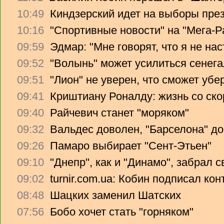
10:49
Киндзерский идет на выборы пре
10:16
"Спортивные новости" на "Мега-Р
09:59
Эдмар: "Мне говорят, что я не на
09:52
"Волынь" может усилиться сенег
09:51
"Лион" не уверен, что сможет убе
09:41
Криштиану Роналду: жизнь со ско
09:40
Райчевич станет "моряком"
09:32
Вальдес доволен, "Барселона" до
09:26
Памаро выбирает "Сент-Этьен"
09:10
"Днепр", как и "Динамо", забрал 
09:02
turnir.com.ua: Кобин подписал ко
08:48
Шацких заменил Шатских
07:56
Бобо хочет стать "горняком"