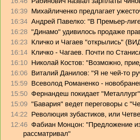
16:46
Рабинович назвал зарплаты чино
16:39
Михайличенко предлагает ужесто
16:34
Андрей Павелко: "В Премьер-лиге
16:28
"Динамо" удивилось продаже прав
16:23
Кличко и Чагаев "открылись" (В
16:14
Кличко - Чагаев. Почти по Стани
16:10
Николай Костов: "Возможно, прие
16:06
Виталий Данилов: "Я не чей-то ру
15:59
Всеволод Романенко - новобране
15:50
Фернандеш покидает "Металлург"
15:09
"Бавария" ведет переговоры с "Ч
14:22
Революция зубастиков, или Четв
12:46
Фабиан Монцон: "Предложение из
рассматривал"