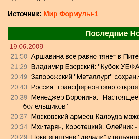
Источник:
Мир Формулы-1
Последние Н
19.06.2009
21:50
Аршавина все равно тянет в Питер
21:29
Владимир Езерский: "Кубок УЕФА
20:49
Запорожский "Металлург" сохрани
20:43
Россия: трансферное окно откроет
20:39
Менеджер Воронина: "Настоящее 
болельщиков"
20:37
Московский армеец Калоуда може
20:34
Мхитарян, Коротецкий, Олейник -
20:29
Пока египтяне "делали" итальянце