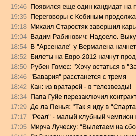
19:46
Появился еще один кандидат на 
19:35
Переговоры с Кобиным продолж
19:18
Михаил Старостяк завершил карь
19:04
Вадим Рабинович: Надоело. Вык
18:54
В "Арсенале" у Вермалена начнет
18:52
Билеты на Евро-2012 начнут прод
18:50
Рубен Гомес: "Хочу остаться в "З
18:46
"Бавария" расстанется с тремя
18:42
Кан: из вратарей - в телезвезды!
18:34
Папа Гуйе перезаключил контрак
17:29
Де ла Пенья: "Так я иду в "Спарта
17:17
"Реал" - малый клубный чемпион
17:05
Мирча Луческу: "Вылетаем на сбо