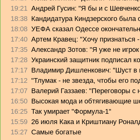
19:21
Андрей Гусин: "Я бы и с Шевченко
18:38
Кандидатура Киндзерского была 
18:08
УЕФА сказал Одессе окончательно
17:40
Артем Кравец: "Хочу признаться -
17:35
Александр Зотов: "Я уже не игрок
17:28
Украинский защитник подписал ко
17:17
Владимир Дишленкович: "Шуст в 
17:12
"Тлумак - не звезда, чтобы его п
17:07
Валерий Газзаев: "Переговоры с 
16:50
Высокая мода и обтягивающие ш
16:25
Так умирает "Формула-1"
15:59
26 июля Кака и Криштиану Ронал
15:27
Самые богатые