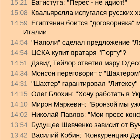
15:21
Батистута: "Перес - не идиот!"
15:08
Квальярелла испугался русских 
14:59
Египтянин боится "договорняка"
Италии
14:54
"Наполи" сделал предложение "Л
14:54
ЦСКА купит вратаря "Порту"?
14:51
Дэвид Тейлор ответил мэру Одес
14:34
Монсон переговорит с "Шахтером
14:31
"Шахтер" гарантировал "Литексу
14:15
Олег Блохин: "Хочу работать в Ук
14:10
Мирон Маркевич: "Бронзой мы уж
14:02
Николай Павлов: "Мои пресс-кон
13:54
Будущее Шевченко зависит от Ву
13:42
Василий Кобин: "Конкуренцию Дари