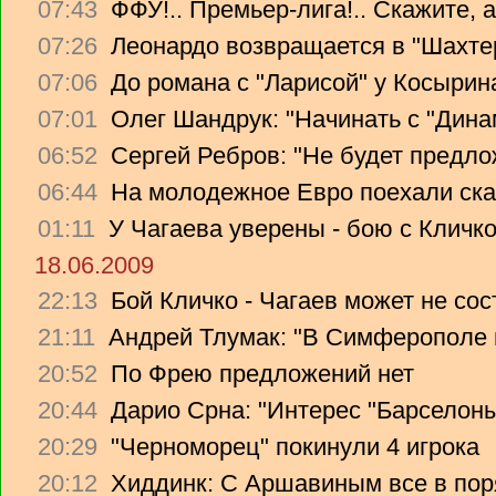
07:43
ФФУ!.. Премьер-лига!.. Скажите, 
07:26
Леонардо возвращается в "Шахте
07:06
До романа с "Ларисой" у Косырин
07:01
Олег Шандрук: "Начинать с "Дина
06:52
Сергей Ребров: "Не будет предло
06:44
На молодежное Евро поехали ска
01:11
У Чагаева уверены - бою с Кличко
18.06.2009
22:13
Бой Кличко - Чагаев может не сос
21:11
Андрей Тлумак: "В Симферополе н
20:52
По Фрею предложений нет
20:44
Дарио Срна: "Интерес "Барселоны"
20:29
"Черноморец" покинули 4 игрока
20:12
Хиддинк: С Аршавиным все в пор