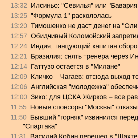
13:32
Илсиньо: "Севилья" или "Бавария
13:25
"Формула-1" раскололась
13:20
Тимошенко не даст денег на "Ол
12:57
Обидчивый Коломойский запретил
12:24
Индия: танцующий капитан сборо
12:21
Бразилия: снять тренера через Ин
12:14
Гаттузо остается в "Милане"
12:09
Кличко – Чагаев: отсюда выход т
12:06
Английская "молодежка" обеспеч
12:00
Зико: для ЦСКА Жирков – все рав
11:55
Новые спонсоры "Москвы" отказы
11:50
Бывший "горняк" извинился перед
"Спартака"
11:31
Василий Кобин перешел в "Шахте