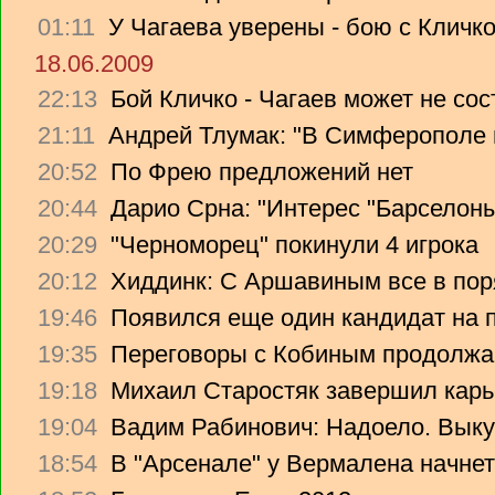
01:11
У Чагаева уверены - бою с Кличко
18.06.2009
22:13
Бой Кличко - Чагаев может не сос
21:11
Андрей Тлумак: "В Симферополе н
20:52
По Фрею предложений нет
20:44
Дарио Срна: "Интерес "Барселоны"
20:29
"Черноморец" покинули 4 игрока
20:12
Хиддинк: С Аршавиным все в пор
19:46
Появился еще один кандидат на 
19:35
Переговоры с Кобиным продолж
19:18
Михаил Старостяк завершил карь
19:04
Вадим Рабинович: Надоело. Вык
18:54
В "Арсенале" у Вермалена начнет