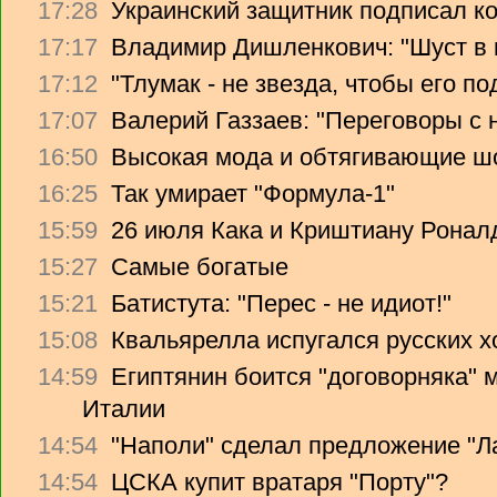
17:28
Украинский защитник подписал ко
17:17
Владимир Дишленкович: "Шуст в 
17:12
"Тлумак - не звезда, чтобы его п
17:07
Валерий Газзаев: "Переговоры с 
16:50
Высокая мода и обтягивающие ш
16:25
Так умирает "Формула-1"
15:59
26 июля Кака и Криштиану Ронал
15:27
Самые богатые
15:21
Батистута: "Перес - не идиот!"
15:08
Квальярелла испугался русских 
14:59
Египтянин боится "договорняка"
Италии
14:54
"Наполи" сделал предложение "Л
14:54
ЦСКА купит вратаря "Порту"?