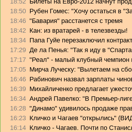
18:52
Билеты на Евро-2012 начнут прод
18:50
Рубен Гомес: "Хочу остаться в "З
18:46
"Бавария" расстанется с тремя
18:42
Кан: из вратарей - в телезвезды!
18:34
Папа Гуйе перезаключил контрак
17:29
Де ла Пенья: "Так я иду в "Спарта
17:17
"Реал" - малый клубный чемпион
17:05
Мирча Луческу: "Вылетаем на сбо
16:46
Рабинович назвал зарплаты чино
16:39
Михайличенко предлагает ужесто
16:34
Андрей Павелко: "В Премьер-лиге
16:28
"Динамо" удивилось продаже прав
16:23
Кличко и Чагаев "открылись" (В
16:14
Кличко - Чагаев. Почти по Стани