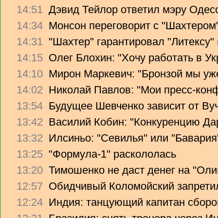
14:51
Дэвид Тейлор ответил мэру Одес
14:34
Монсон переговорит с "Шахтером
14:31
"Шахтер" гарантировал "Литексу
14:15
Олег Блохин: "Хочу работать в Ук
14:10
Мирон Маркевич: "Бронзой мы уж
14:02
Николай Павлов: "Мои пресс-кон
13:54
Будущее Шевченко зависит от Ву
13:42
Василий Кобин: "Конкуренцию Дари
13:32
Илсиньо: "Севилья" или "Бавария
13:25
"Формула-1" раскололась
13:20
Тимошенко не даст денег на "Ол
12:57
Обидчивый Коломойский запретил
12:24
Индия: танцующий капитан сборо