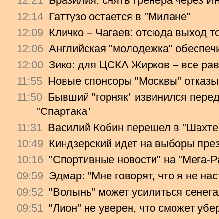
12:21
Бразилия: снять тренера через Ин
12:14
Гаттузо остается в "Милане"
12:09
Кличко – Чагаев: отсюда выход т
12:06
Английская "молодежка" обеспеч
12:00
Зико: для ЦСКА Жирков – все рав
11:55
Новые спонсоры "Москвы" отказы
11:50
Бывший "горняк" извинился перед
"Спартака"
11:31
Василий Кобин перешел в "Шахте
10:49
Киндзерский идет на выборы пре
10:16
"Спортивные новости" на "Мега-Р
09:59
Эдмар: "Мне говорят, что я не на
09:52
"Волынь" может усилиться сенег
09:51
"Лион" не уверен, что сможет убе