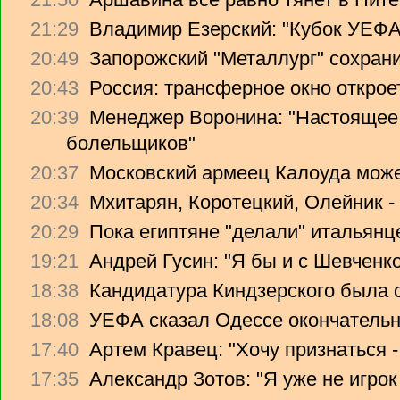
21:29
Владимир Езерский: "Кубок УЕФА
20:49
Запорожский "Металлург" сохрани
20:43
Россия: трансферное окно откроет
20:39
Менеджер Воронина: "Настоящее 
болельщиков"
20:37
Московский армеец Калоуда може
20:34
Мхитарян, Коротецкий, Олейник -
20:29
Пока египтяне "делали" итальянце
19:21
Андрей Гусин: "Я бы и с Шевченко
18:38
Кандидатура Киндзерского была 
18:08
УЕФА сказал Одессе окончательно
17:40
Артем Кравец: "Хочу признаться -
17:35
Александр Зотов: "Я уже не игрок