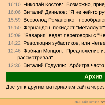
16:10
Николай Костов: "Возможно, прие
16:06
Виталий Данилов: "Я не чей-то ру
15:59
Всеволод Романенко - новобране
15:50
Фернандеш покидает "Металлург"
15:09
"Бавария" ведет переговоры с "Ч
14:22
Революция зубастиков, или Четв
12:46
Фабиан Монцон: "Предложение из
рассматривал"
12:36
Виталий Годулян: "Арбитра часто
Архив
Доступ к другим материалам сайта чере
Новый сайт Terrikon :
Фу