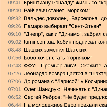
09:41
Криштиану Роналду: жизнь со ско
09:40
Райчевич станет "моряком"
09:32
Вальдес доволен, "Барселона" до
09:26
Памаро выбирает "Сент-Этьен"
09:10
"Днепр", как и "Динамо", забрал 
09:02
turnir.com.ua: Кобин подписал ко
08:48
Шацких заменил Шатских
07:56
Бобо хочет стать "горняком"
07:43
ФФУ!.. Премьер-лига!.. Скажите, 
07:26
Леонардо возвращается в "Шахте
07:06
До романа с "Ларисой" у Косырин
07:01
Олег Шандрук: "Начинать с "Дина
06:52
Сергей Ребров: "Не будет предло
06:44
На молодежное Евро поехали ска