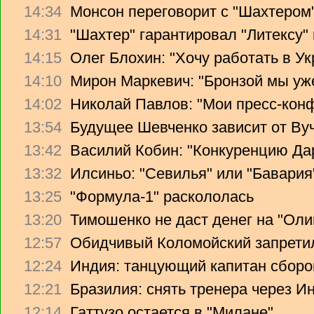
14:34
Монсон переговорит с "Шахтером
14:31
"Шахтер" гарантировал "Литексу
14:15
Олег Блохин: "Хочу работать в Ук
14:10
Мирон Маркевич: "Бронзой мы уж
14:02
Николай Павлов: "Мои пресс-кон
13:54
Будущее Шевченко зависит от Ву
13:42
Василий Кобин: "Конкуренцию Дари
13:32
Илсиньо: "Севилья" или "Бавария
13:25
"Формула-1" раскололась
13:20
Тимошенко не даст денег на "Ол
12:57
Обидчивый Коломойский запретил
12:24
Индия: танцующий капитан сборо
12:21
Бразилия: снять тренера через Ин
12:14
Гаттузо остается в "Милане"