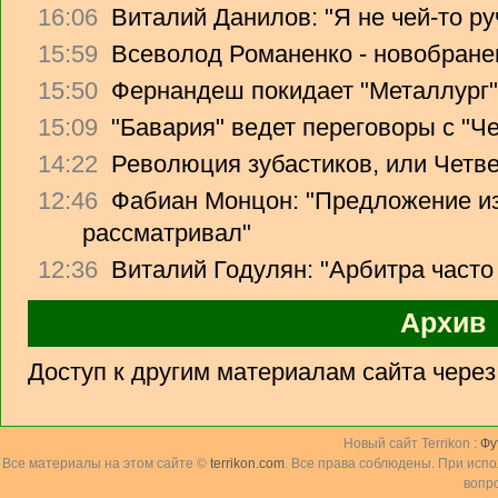
16:06
Виталий Данилов: "Я не чей-то ру
15:59
Всеволод Романенко - новобране
15:50
Фернандеш покидает "Металлург"
15:09
"Бавария" ведет переговоры с "Ч
14:22
Революция зубастиков, или Четв
12:46
Фабиан Монцон: "Предложение из
рассматривал"
12:36
Виталий Годулян: "Арбитра часто
Архив
Доступ к другим материалам сайта чере
Новый сайт Terrikon :
Фу
Все материалы на этом сайте ©
terrikon.com
. Все права соблюдены. При исп
вопр