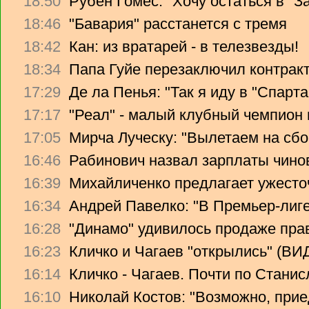
18:50
Рубен Гомес: "Хочу остаться в "З
18:46
"Бавария" расстанется с тремя
18:42
Кан: из вратарей - в телезвезды!
18:34
Папа Гуйе перезаключил контрак
17:29
Де ла Пенья: "Так я иду в "Спарта
17:17
"Реал" - малый клубный чемпион
17:05
Мирча Луческу: "Вылетаем на сбо
16:46
Рабинович назвал зарплаты чино
16:39
Михайличенко предлагает ужесто
16:34
Андрей Павелко: "В Премьер-лиге
16:28
"Динамо" удивилось продаже прав
16:23
Кличко и Чагаев "открылись" (В
16:14
Кличко - Чагаев. Почти по Стани
16:10
Николай Костов: "Возможно, прие