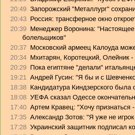
20:49
Запорожский "Металлург" сохрани
20:43
Россия: трансферное окно откроет
20:39
Менеджер Воронина: "Настоящее 
болельщиков"
20:37
Московский армеец Калоуда може
20:34
Мхитарян, Коротецкий, Олейник -
20:29
Пока египтяне "делали" итальянце
19:21
Андрей Гусин: "Я бы и с Шевченко
18:38
Кандидатура Киндзерского была 
18:08
УЕФА сказал Одессе окончательно
17:40
Артем Кравец: "Хочу признаться -
17:35
Александр Зотов: "Я уже не игрок
17:28
Украинский защитник подписал ко