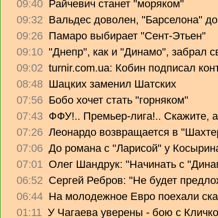
09:40
Райчевич станет "моряком"
09:32
Вальдес доволен, "Барселона" до
09:26
Памаро выбирает "Сент-Этьен"
09:10
"Днепр", как и "Динамо", забрал 
09:02
turnir.com.ua: Кобин подписал ко
08:48
Шацких заменил Шатских
07:56
Бобо хочет стать "горняком"
07:43
ФФУ!.. Премьер-лига!.. Скажите, 
07:26
Леонардо возвращается в "Шахте
07:06
До романа с "Ларисой" у Косырин
07:01
Олег Шандрук: "Начинать с "Дина
06:52
Сергей Ребров: "Не будет предло
06:44
На молодежное Евро поехали ска
01:11
У Чагаева уверены - бою с Кличко