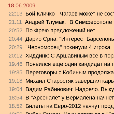
18.06.2009
22:13
Бой Кличко - Чагаев может не сос
21:11
Андрей Тлумак: "В Симферополе н
20:52
По Фрею предложений нет
20:44
Дарио Срна: "Интерес "Барселоны"
20:29
"Черноморец" покинули 4 игрока
20:12
Хиддинк: С Аршавиным все в пор
19:46
Появился еще один кандидат на 
19:35
Переговоры с Кобиным продолж
19:18
Михаил Старостяк завершил карь
19:04
Вадим Рабинович: Надоело. Вык
18:54
В "Арсенале" у Вермалена начнет
18:52
Билеты на Евро-2012 начнут прод