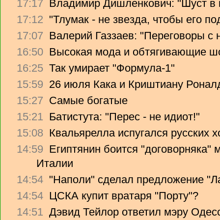
17:17
Владимир Дишленкович: "Шуст в 
17:12
"Тлумак - не звезда, чтобы его п
17:07
Валерий Газзаев: "Переговоры с 
16:50
Высокая мода и обтягивающие ш
16:25
Так умирает "Формула-1"
15:59
26 июля Кака и Криштиану Ронал
15:27
Самые богатые
15:21
Батистута: "Перес - не идиот!"
15:08
Квальярелла испугался русских 
14:59
Египтянин боится "договорняка"
Италии
14:54
"Наполи" сделал предложение "Л
14:54
ЦСКА купит вратаря "Порту"?
14:51
Дэвид Тейлор ответил мэру Одес