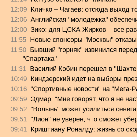
12:09
Кличко – Чагаев: отсюда выход т
12:06
Английская "молодежка" обеспеч
12:00
Зико: для ЦСКА Жирков – все рав
11:55
Новые спонсоры "Москвы" отказы
11:50
Бывший "горняк" извинился перед
"Спартака"
11:31
Василий Кобин перешел в "Шахте
10:49
Киндзерский идет на выборы пре
10:16
"Спортивные новости" на "Мега-Р
09:59
Эдмар: "Мне говорят, что я не на
09:52
"Волынь" может усилиться сенег
09:51
"Лион" не уверен, что сможет убе
09:41
Криштиану Роналду: жизнь со ско