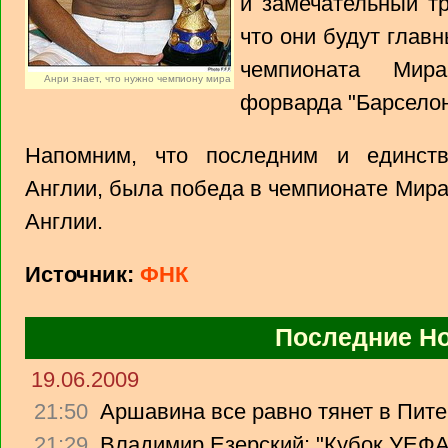
и замечательный тр
что они будут гла
чемпионата Мира
Анри знает, что нужно чемпиону мира
форварда "Барсело
Напомним, что последним и единст
Англии, была победа в чемпионате Мира
Англии.
Источник:
ФНК
Последние Н
19.06.2009
21:50
Аршавина все равно тянет в Питер
21:29
Владимир Езерский: "Кубок УЕФА