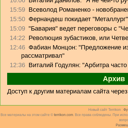
16:06
Виталий Данилов: "Я не чей-то ру
15:59
Всеволод Романенко - новобране
15:50
Фернандеш покидает "Металлург"
15:09
"Бавария" ведет переговоры с "Ч
14:22
Революция зубастиков, или Четв
12:46
Фабиан Монцон: "Предложение из
рассматривал"
12:36
Виталий Годулян: "Арбитра часто
Архив
Доступ к другим материалам сайта чере
Новый сайт Terrikon :
Фу
Все материалы на этом сайте ©
terrikon.com
. Все права соблюдены. При исп
вопр
Размещ