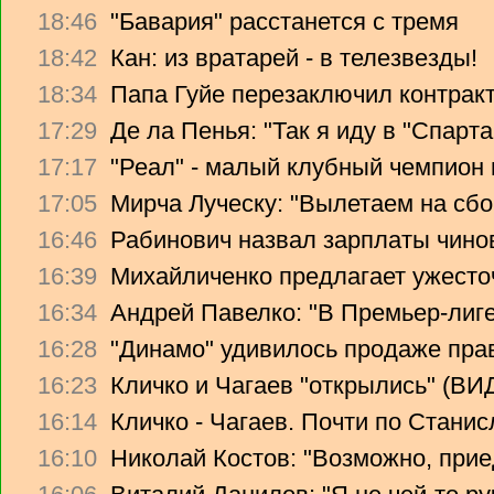
18:46
"Бавария" расстанется с тремя
18:42
Кан: из вратарей - в телезвезды!
18:34
Папа Гуйе перезаключил контрак
17:29
Де ла Пенья: "Так я иду в "Спарта
17:17
"Реал" - малый клубный чемпион
17:05
Мирча Луческу: "Вылетаем на сбо
16:46
Рабинович назвал зарплаты чино
16:39
Михайличенко предлагает ужесто
16:34
Андрей Павелко: "В Премьер-лиге
16:28
"Динамо" удивилось продаже прав
16:23
Кличко и Чагаев "открылись" (В
16:14
Кличко - Чагаев. Почти по Стани
16:10
Николай Костов: "Возможно, прие