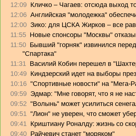
12:09
Кличко – Чагаев: отсюда выход т
12:06
Английская "молодежка" обеспеч
12:00
Зико: для ЦСКА Жирков – все рав
11:55
Новые спонсоры "Москвы" отказы
11:50
Бывший "горняк" извинился перед
"Спартака"
11:31
Василий Кобин перешел в "Шахте
10:49
Киндзерский идет на выборы пре
10:16
"Спортивные новости" на "Мега-Р
09:59
Эдмар: "Мне говорят, что я не на
09:52
"Волынь" может усилиться сенег
09:51
"Лион" не уверен, что сможет убе
09:41
Криштиану Роналду: жизнь со ско
09:40
Райчевич станет "моряком"