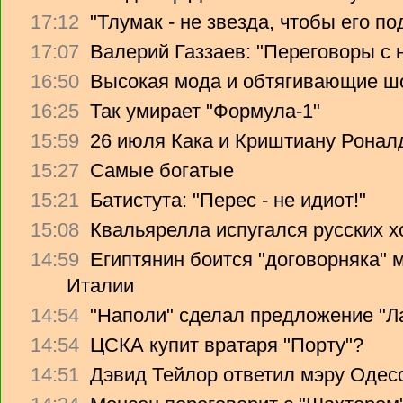
17:12
"Тлумак - не звезда, чтобы его п
17:07
Валерий Газзаев: "Переговоры с 
16:50
Высокая мода и обтягивающие ш
16:25
Так умирает "Формула-1"
15:59
26 июля Кака и Криштиану Ронал
15:27
Самые богатые
15:21
Батистута: "Перес - не идиот!"
15:08
Квальярелла испугался русских 
14:59
Египтянин боится "договорняка"
Италии
14:54
"Наполи" сделал предложение "Л
14:54
ЦСКА купит вратаря "Порту"?
14:51
Дэвид Тейлор ответил мэру Одес