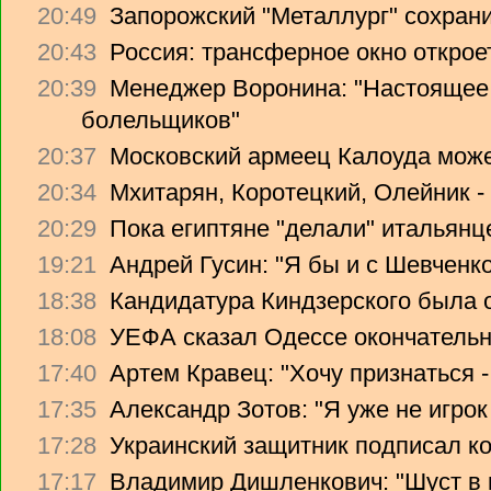
20:49
Запорожский "Металлург" сохрани
20:43
Россия: трансферное окно откроет
20:39
Менеджер Воронина: "Настоящее 
болельщиков"
20:37
Московский армеец Калоуда може
20:34
Мхитарян, Коротецкий, Олейник -
20:29
Пока египтяне "делали" итальянце
19:21
Андрей Гусин: "Я бы и с Шевченко
18:38
Кандидатура Киндзерского была 
18:08
УЕФА сказал Одессе окончательно
17:40
Артем Кравец: "Хочу признаться -
17:35
Александр Зотов: "Я уже не игрок
17:28
Украинский защитник подписал ко
17:17
Владимир Дишленкович: "Шуст в 