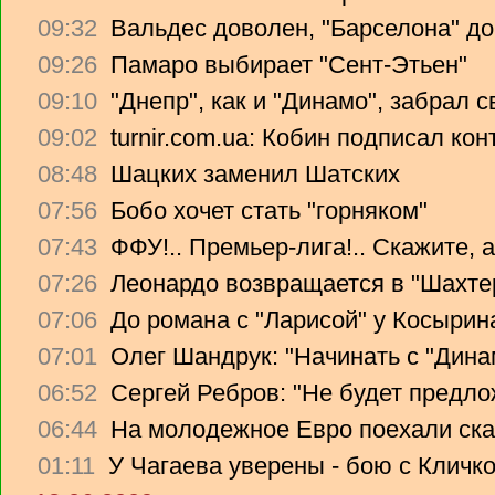
09:32
Вальдес доволен, "Барселона" до
09:26
Памаро выбирает "Сент-Этьен"
09:10
"Днепр", как и "Динамо", забрал 
09:02
turnir.com.ua: Кобин подписал ко
08:48
Шацких заменил Шатских
07:56
Бобо хочет стать "горняком"
07:43
ФФУ!.. Премьер-лига!.. Скажите, 
07:26
Леонардо возвращается в "Шахте
07:06
До романа с "Ларисой" у Косырин
07:01
Олег Шандрук: "Начинать с "Дина
06:52
Сергей Ребров: "Не будет предло
06:44
На молодежное Евро поехали ска
01:11
У Чагаева уверены - бою с Кличко