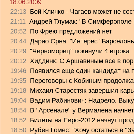
18.06.2009
22:13
Бой Кличко - Чагаев может не сос
21:11
Андрей Тлумак: "В Симферополе н
20:52
По Фрею предложений нет
20:44
Дарио Срна: "Интерес "Барселоны"
20:29
"Черноморец" покинули 4 игрока
20:12
Хиддинк: С Аршавиным все в пор
19:46
Появился еще один кандидат на 
19:35
Переговоры с Кобиным продолж
19:18
Михаил Старостяк завершил карь
19:04
Вадим Рабинович: Надоело. Вык
18:54
В "Арсенале" у Вермалена начнет
18:52
Билеты на Евро-2012 начнут прод
18:50
Рубен Гомес: "Хочу остаться в "З