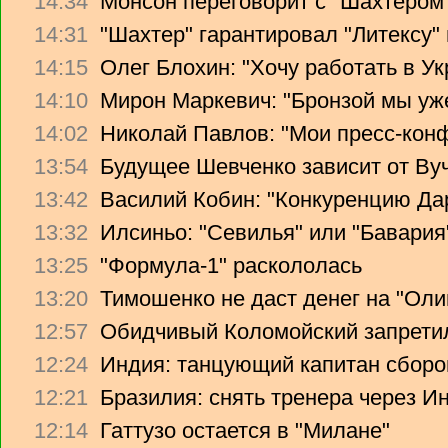
14:34
Монсон переговорит с "Шахтером
14:31
"Шахтер" гарантировал "Литексу
14:15
Олег Блохин: "Хочу работать в Ук
14:10
Мирон Маркевич: "Бронзой мы уж
14:02
Николай Павлов: "Мои пресс-кон
13:54
Будущее Шевченко зависит от Ву
13:42
Василий Кобин: "Конкуренцию Дари
13:32
Илсиньо: "Севилья" или "Бавария
13:25
"Формула-1" раскололась
13:20
Тимошенко не даст денег на "Ол
12:57
Обидчивый Коломойский запретил
12:24
Индия: танцующий капитан сборо
12:21
Бразилия: снять тренера через Ин
12:14
Гаттузо остается в "Милане"