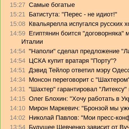
15:27
Самые богатые
15:21
Батистута: "Перес - не идиот!"
15:08
Квальярелла испугался русских 
14:59
Египтянин боится "договорняка"
Италии
14:54
"Наполи" сделал предложение "Л
14:54
ЦСКА купит вратаря "Порту"?
14:51
Дэвид Тейлор ответил мэру Одес
14:34
Монсон переговорит с "Шахтером
14:31
"Шахтер" гарантировал "Литексу
14:15
Олег Блохин: "Хочу работать в Ук
14:10
Мирон Маркевич: "Бронзой мы уж
14:02
Николай Павлов: "Мои пресс-кон
13:54
Будущее Шевченко зависит от Ву