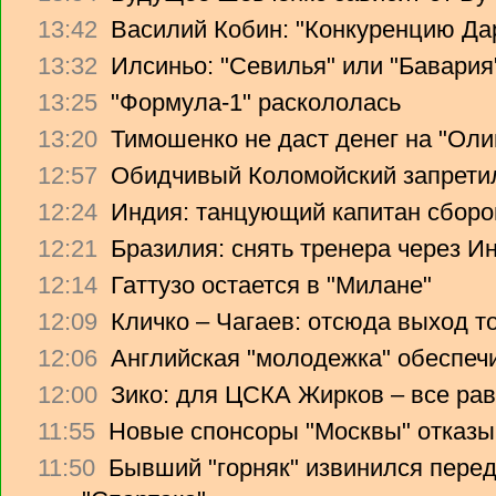
13:42
Василий Кобин: "Конкуренцию Дари
13:32
Илсиньо: "Севилья" или "Бавария
13:25
"Формула-1" раскололась
13:20
Тимошенко не даст денег на "Ол
12:57
Обидчивый Коломойский запретил
12:24
Индия: танцующий капитан сборо
12:21
Бразилия: снять тренера через Ин
12:14
Гаттузо остается в "Милане"
12:09
Кличко – Чагаев: отсюда выход т
12:06
Английская "молодежка" обеспеч
12:00
Зико: для ЦСКА Жирков – все рав
11:55
Новые спонсоры "Москвы" отказы
11:50
Бывший "горняк" извинился перед