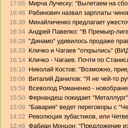
17:05
Мирча Луческу: "Вылетаем на сбо
16:46
Рабинович назвал зарплаты чино
16:39
Михайличенко предлагает ужесто
16:34
Андрей Павелко: "В Премьер-лиге
16:28
"Динамо" удивилось продаже прав
16:23
Кличко и Чагаев "открылись" (В
16:14
Кличко - Чагаев. Почти по Стани
16:10
Николай Костов: "Возможно, прие
16:06
Виталий Данилов: "Я не чей-то ру
15:59
Всеволод Романенко - новобране
15:50
Фернандеш покидает "Металлург"
15:09
"Бавария" ведет переговоры с "Ч
14:22
Революция зубастиков, или Четв
12:46
Фабиан Монцон: "Предложение из