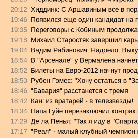
20:12
Хиддинк: С Аршавиным все в пор
19:46
Появился еще один кандидат на 
19:35
Переговоры с Кобиным продолж
19:18
Михаил Старостяк завершил карь
19:04
Вадим Рабинович: Надоело. Вык
18:54
В "Арсенале" у Вермалена начнет
18:52
Билеты на Евро-2012 начнут прод
18:50
Рубен Гомес: "Хочу остаться в "З
18:46
"Бавария" расстанется с тремя
18:42
Кан: из вратарей - в телезвезды!
18:34
Папа Гуйе перезаключил контрак
17:29
Де ла Пенья: "Так я иду в "Спарта
17:17
"Реал" - малый клубный чемпион