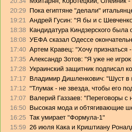
20:34
Мхитарян, Коротецкий, Олейник -
20:29
Пока египтяне "делали" итальянце
19:21
Андрей Гусин: "Я бы и с Шевченко
18:38
Кандидатура Киндзерского была 
18:08
УЕФА сказал Одессе окончательно
17:40
Артем Кравец: "Хочу признаться -
17:35
Александр Зотов: "Я уже не игрок
17:28
Украинский защитник подписал ко
17:17
Владимир Дишленкович: "Шуст в 
17:12
"Тлумак - не звезда, чтобы его п
17:07
Валерий Газзаев: "Переговоры с 
16:50
Высокая мода и обтягивающие ш
16:25
Так умирает "Формула-1"
15:59
26 июля Кака и Криштиану Ронал