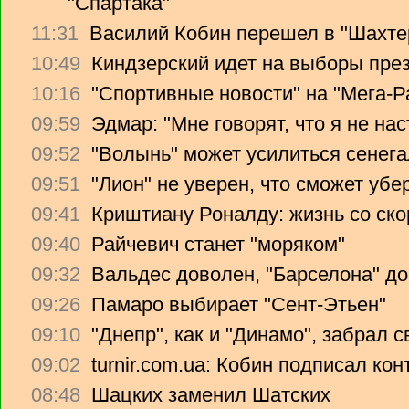
"Спартака"
11:31
Василий Кобин перешел в "Шахте
10:49
Киндзерский идет на выборы пре
10:16
"Спортивные новости" на "Мега-Р
09:59
Эдмар: "Мне говорят, что я не на
09:52
"Волынь" может усилиться сенег
09:51
"Лион" не уверен, что сможет убе
09:41
Криштиану Роналду: жизнь со ско
09:40
Райчевич станет "моряком"
09:32
Вальдес доволен, "Барселона" до
09:26
Памаро выбирает "Сент-Этьен"
09:10
"Днепр", как и "Динамо", забрал 
09:02
turnir.com.ua: Кобин подписал ко
08:48
Шацких заменил Шатских