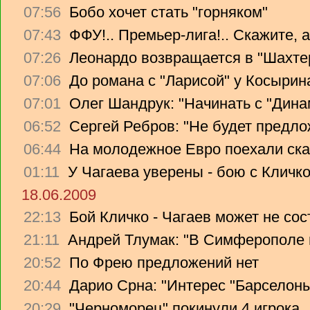
07:56
Бобо хочет стать "горняком"
07:43
ФФУ!.. Премьер-лига!.. Скажите, 
07:26
Леонардо возвращается в "Шахте
07:06
До романа с "Ларисой" у Косырин
07:01
Олег Шандрук: "Начинать с "Дина
06:52
Сергей Ребров: "Не будет предло
06:44
На молодежное Евро поехали ска
01:11
У Чагаева уверены - бою с Кличко
18.06.2009
22:13
Бой Кличко - Чагаев может не сос
21:11
Андрей Тлумак: "В Симферополе н
20:52
По Фрею предложений нет
20:44
Дарио Срна: "Интерес "Барселоны"
20:29
"Черноморец" покинули 4 игрока