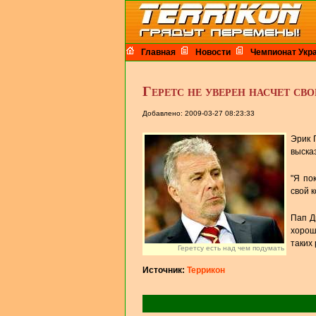
Главная
Новости
Чемпионат Укр
Геретс не уверен насчет св
Добавлено: 2009-03-27 08:23:33
Эрик 
выска
"Я по
свой к
Пап Д
хорош
таких 
Геретсу есть над чем подумать
Источник:
Террикон