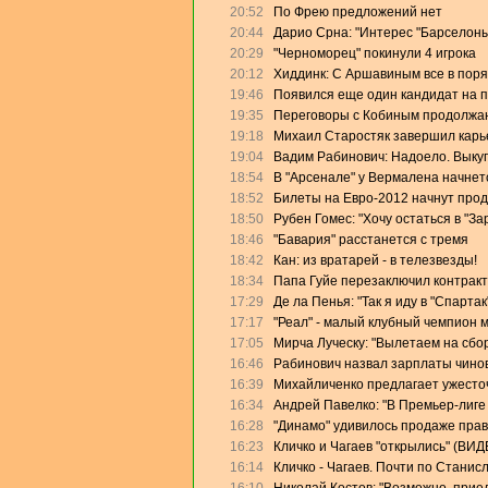
20:52
По Фрею предложений нет
20:44
Дарио Срна: "Интерес "Барселоны"
20:29
"Черноморец" покинули 4 игрока
20:12
Хиддинк: С Аршавиным все в поря
19:46
Появился еще один кандидат на 
19:35
Переговоры с Кобиным продолжа
19:18
Михаил Старостяк завершил карь
19:04
Вадим Рабинович: Надоело. Выку
18:54
В "Арсенале" у Вермалена начнет
18:52
Билеты на Евро-2012 начнут прод
18:50
Рубен Гомес: "Хочу остаться в "За
18:46
"Бавария" расстанется с тремя
18:42
Кан: из вратарей - в телезвезды!
18:34
Папа Гуйе перезаключил контракт
17:29
Де ла Пенья: "Так я иду в "Спартак
17:17
"Реал" - малый клубный чемпион 
17:05
Мирча Луческу: "Вылетаем на сбо
16:46
Рабинович назвал зарплаты чино
16:39
Михайличенко предлагает ужесто
16:34
Андрей Павелко: "В Премьер-лиге
16:28
"Динамо" удивилось продаже прав
16:23
Кличко и Чагаев "открылись" (ВИД
16:14
Кличко - Чагаев. Почти по Станис