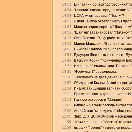
14:59
Египтянин боится "договорняка" 
14:54
"Наполи" сделал предложение "Л
14:54
ЦСКА купит вратаря "Порту"?
14:51
Дэвид Тейлор ответил мэру Одесс
14:34
Монсон переговорит с "Шахтером
14:31
"Шахтер" гарантировал "Литексу"
14:15
Олег Блохин: "Хочу работать в Ук
14:10
Мирон Маркевич: "Бронзой мы уже
14:02
Николай Павлов: "Мои пресс-конф
13:54
Будущее Шевченко зависит от Ву
13:42
Василий Кобин: "Конкуренцию Дари
13:32
Илсиньо: "Севилья" или "Бавария"
13:25
"Формула-1" раскололась
13:20
Тимошенко не даст денег на "Оли
12:57
Обидчивый Коломойский запретил
12:24
Индия: танцующий капитан сборо
12:21
Бразилия: снять тренера через И
12:14
Гаттузо остается в "Милане"
12:09
Кличко – Чагаев: отсюда выход то
12:06
Английская "молодежка" обеспеч
12:00
Зико: для ЦСКА Жирков – все равн
11:55
Новые спонсоры "Москвы" отказыв
11:50
Бывший "горняк" извинился перед