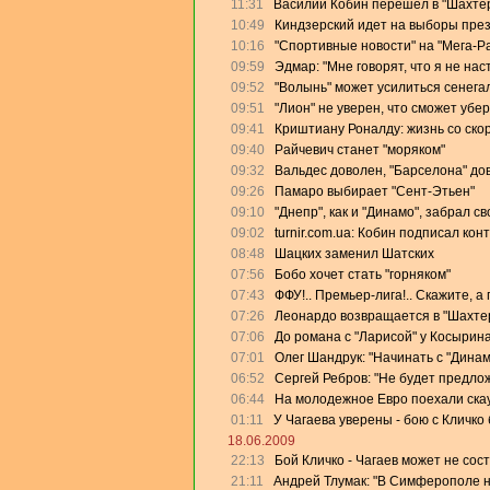
11:31
Василий Кобин перешел в "Шахте
10:49
Киндзерский идет на выборы пре
10:16
"Спортивные новости" на "Мега-Р
09:59
Эдмар: "Мне говорят, что я не на
09:52
"Волынь" может усилиться сенега
09:51
"Лион" не уверен, что сможет убе
09:41
Криштиану Роналду: жизнь со скор
09:40
Райчевич станет "моряком"
09:32
Вальдес доволен, "Барселона" дов
09:26
Памаро выбирает "Сент-Этьен"
09:10
"Днепр", как и "Динамо", забрал с
09:02
turnir.com.ua: Кобин подписал кон
08:48
Шацких заменил Шатских
07:56
Бобо хочет стать "горняком"
07:43
ФФУ!.. Премьер-лига!.. Скажите, а
07:26
Леонардо возвращается в "Шахте
07:06
До романа с "Ларисой" у Косырин
07:01
Олег Шандрук: "Начинать с "Дина
06:52
Сергей Ребров: "Не будет предлож
06:44
На молодежное Евро поехали скау
01:11
У Чагаева уверены - бою с Кличко 
18.06.2009
22:13
Бой Кличко - Чагаев может не сос
21:11
Андрей Тлумак: "В Симферополе на