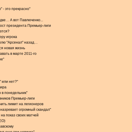
 - это прекрасно"
дке… А вот Павлюченко...
пост президента Премьер-лиги
ются?
еру игрока
плю "Арсенал" назад…
ся новая жизнь
авать в марте 2011-го
ре"
" или нет?"
мира
р в понедельник"
вников Премьер-лиги
чить лимит на легионеров
 назревает огромный скандал"
 на показ своих матчей
ЕО)
лавскому