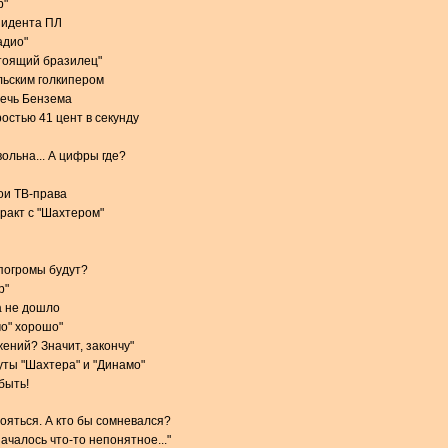
р"
зидента ПЛ
адио"
стоящий бразилец"
льским голкипером
речь Бензема
остью 41 цент в секунду
ольна... А цифры где?
вои ТВ-права
тракт с "Шахтером"
 погромы будут?
р"
а не дошло
мо" хорошо"
ений? Значит, закончу"
ты "Шахтера" и "Динамо"
быть!
тояться. А кто бы сомневался?
чалось что-то непонятное..."