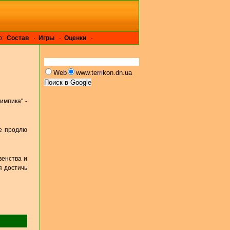
р:
Cостав
·
Игры
·
Оценки
·
Web
www.terrikon.dn.ua
импика" -
не продлю
венства и
я достичь