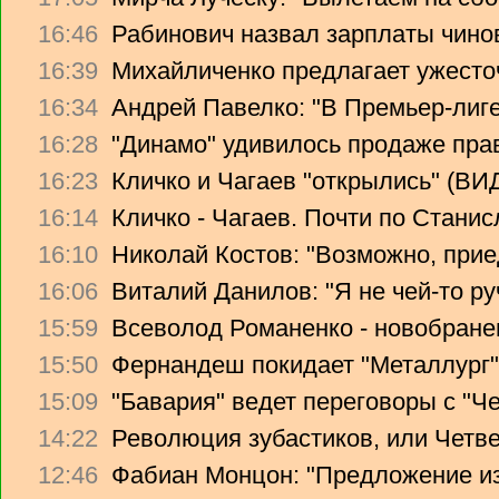
16:46
Рабинович назвал зарплаты чино
16:39
Михайличенко предлагает ужесто
16:34
Андрей Павелко: "В Премьер-лиге
16:28
"Динамо" удивилось продаже прав
16:23
Кличко и Чагаев "открылись" (В
16:14
Кличко - Чагаев. Почти по Стани
16:10
Николай Костов: "Возможно, прие
16:06
Виталий Данилов: "Я не чей-то ру
15:59
Всеволод Романенко - новобране
15:50
Фернандеш покидает "Металлург"
15:09
"Бавария" ведет переговоры с "Ч
14:22
Революция зубастиков, или Четв
12:46
Фабиан Монцон: "Предложение из