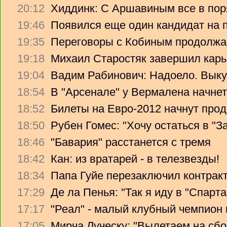
20:12
Хиддинк: С Аршавиным все в пор
19:46
Появился еще один кандидат на 
19:35
Переговоры с Кобиным продолж
19:18
Михаил Старостяк завершил карь
19:04
Вадим Рабинович: Надоело. Вык
18:54
В "Арсенале" у Вермалена начнет
18:52
Билеты на Евро-2012 начнут прод
18:50
Рубен Гомес: "Хочу остаться в "З
18:46
"Бавария" расстанется с тремя
18:42
Кан: из вратарей - в телезвезды!
18:34
Папа Гуйе перезаключил контрак
17:29
Де ла Пенья: "Так я иду в "Спарта
17:17
"Реал" - малый клубный чемпион
17:05
Мирча Луческу: "Вылетаем на сбо