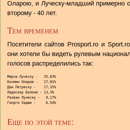
Оларою, и Луческу-младший примерно од
второму - 40 лет.
Тем временем
Посетители сайтов Prosport.ro и Sport.r
они хотели бы видеть рулевым национа
голосов распределились так:
Мирча Луческу -   35,83%

Космин Оларою -   17,81%

Дан Петреску -    17,35%

Ладислау Болони - 13,3%

Разван Луческу -   9,17%

Георге Хаджи -     6,54%
Еще по этой теме: