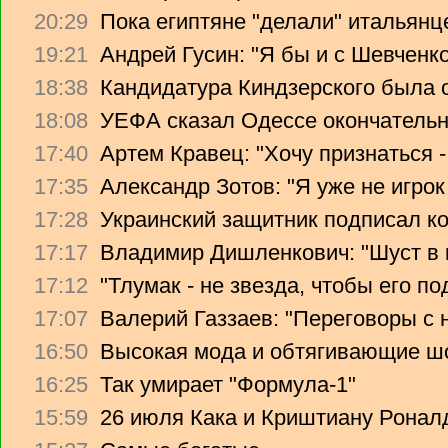
20:29
Пока египтяне "делали" итальянце
19:21
Андрей Гусин: "Я бы и с Шевченко
18:38
Кандидатура Киндзерского была 
18:08
УЕФА сказал Одессе окончательно
17:40
Артем Кравец: "Хочу признаться -
17:35
Александр Зотов: "Я уже не игрок
17:28
Украинский защитник подписал ко
17:17
Владимир Дишленкович: "Шуст в 
17:12
"Тлумак - не звезда, чтобы его п
17:07
Валерий Газзаев: "Переговоры с 
16:50
Высокая мода и обтягивающие ш
16:25
Так умирает "Формула-1"
15:59
26 июля Кака и Криштиану Ронал