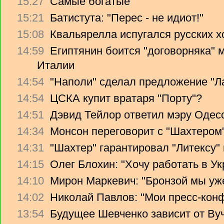
15:27
Самые богатые
15:21
Батистута: "Перес - не идиот!"
15:08
Квальярелла испугался русских 
14:59
Египтянин боится "договорняка"
Италии
14:54
"Наполи" сделал предложение "Л
14:54
ЦСКА купит вратаря "Порту"?
14:51
Дэвид Тейлор ответил мэру Одес
14:34
Монсон переговорит с "Шахтером
14:31
"Шахтер" гарантировал "Литексу
14:15
Олег Блохин: "Хочу работать в Ук
14:10
Мирон Маркевич: "Бронзой мы уж
14:02
Николай Павлов: "Мои пресс-кон
13:54
Будущее Шевченко зависит от Ву