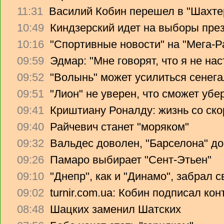
11:31
Василий Кобин перешел в "Шахте
10:49
Киндзерский идет на выборы пре
10:16
"Спортивные новости" на "Мега-Р
09:59
Эдмар: "Мне говорят, что я не на
09:52
"Волынь" может усилиться сенег
09:51
"Лион" не уверен, что сможет убе
09:41
Криштиану Роналду: жизнь со ско
09:40
Райчевич станет "моряком"
09:32
Вальдес доволен, "Барселона" до
09:26
Памаро выбирает "Сент-Этьен"
09:10
"Днепр", как и "Динамо", забрал 
09:02
turnir.com.ua: Кобин подписал ко
08:48
Шацких заменил Шатских