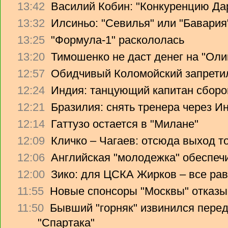
13:42
Василий Кобин: "Конкуренцию Дари
13:32
Илсиньо: "Севилья" или "Бавария
13:25
"Формула-1" раскололась
13:20
Тимошенко не даст денег на "Ол
12:57
Обидчивый Коломойский запретил
12:24
Индия: танцующий капитан сборо
12:21
Бразилия: снять тренера через Ин
12:14
Гаттузо остается в "Милане"
12:09
Кличко – Чагаев: отсюда выход т
12:06
Английская "молодежка" обеспеч
12:00
Зико: для ЦСКА Жирков – все рав
11:55
Новые спонсоры "Москвы" отказы
11:50
Бывший "горняк" извинился перед
"Спартака"