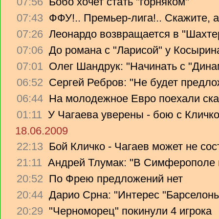
07:56
Бобо хочет стать "горняком"
07:43
ФФУ!.. Премьер-лига!.. Скажите, 
07:26
Леонардо возвращается в "Шахте
07:06
До романа с "Ларисой" у Косырин
07:01
Олег Шандрук: "Начинать с "Дина
06:52
Сергей Ребров: "Не будет предло
06:44
На молодежное Евро поехали ска
01:11
У Чагаева уверены - бою с Кличко
18.06.2009
22:13
Бой Кличко - Чагаев может не сос
21:11
Андрей Тлумак: "В Симферополе н
20:52
По Фрею предложений нет
20:44
Дарио Срна: "Интерес "Барселоны"
20:29
"Черноморец" покинули 4 игрока