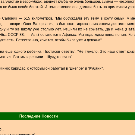
 за участие в еврокубках. Бюджет клуба не очень большой, суммы — несопос
да не была особо богатой. И тем не менее она должна быть на приличном уров
о Салоник — 515 километров. "Мы обсуждали эту тему в кругу семьи, у м
, — говорит Олег Валерьевич, в бытность игрока наивысшим достижением
дну и ту же школу уже столько лет. Решили их не срывать. Да и жена (Ната
бка СССР-88. — Авт.) останется в Афинах. Мы ведь ждем пополнения. Ког
же есть. Естественно, хочется, чтобы была уже и девочка".
на еще одного ребенка, Протасов ответил: "Не тяжело. Это наш ответ криз
аться. Вот мы и решили... Шучу, конечно".
икос Каридас, с которым он работал в "Днепре" и "Кубани".
Последние Новости
...