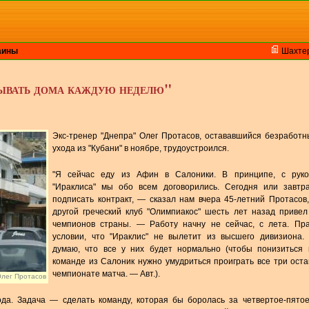
аины
Шахте
бывать дома каждую неделю"
Экс-тренер "Днепра" Олег Протасов, остававшийся безработ
ухода из "Кубани" в ноябре, трудоустроился.
"Я сейчас еду из Афин в Салоники. В принципе, с руко
"Ираклиса" мы обо всем договорились. Сегодня или завтр
подписать контракт, — сказал нам вчера 45-летний Протасов
другой греческий клуб "Олимпиакос" шесть лет назад привел
чемпионов страны. — Работу начну не сейчас, с лета. Пра
условии, что "Ираклис" не вылетит из высшего дивизиона. 
думаю, что все у них будет нормально (чтобы понизиться в
команде из Салоник нужно умудриться проиграть все три ост
чемпионате матча. — Авт.).
лег Протасов
ода. Задача — сделать команду, которая бы боролась за четвертое-пято