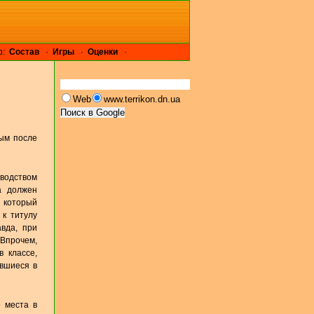
р:
Cостав
·
Игры
·
Оценки
·
Web
www.terrikon.dn.ua
ным после
водством
а должен
, который
 к титулу
вда, при
Впрочем,
 классе,
авшиеся в
е места в