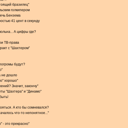
стоящий бразилец"
льским голкипером
речь Бензема
остью 41 цент в секунду
ольна... А цифры где?
вои ТВ-права
тракт с "Шахтером"
 погромы будут?
р"
а не дошло
мо" хорошо"
ений? Значит, закончу"
ты "Шахтера" и "Динамо"
быть!
тояться. А кто бы сомневался?
чалось что-то непонятное..."
 - это прекрасно"