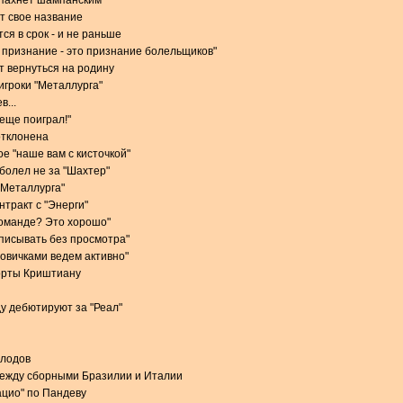
 пахнет шампанским"
т свое название
ся в срок - и не раньше
признание - это признание болельщиков"
 вернуться на родину
игроки "Металлурга"
в...
 еще поиграл!"
отклонена
е "наше вам с кисточкой"
 болел не за "Шахтер"
 "Металлурга"
тракт с "Энерги"
команде? Это хорошо"
одписывать без просмотра"
новичками ведем активно"
орты Криштиану
у дебютируют за "Реал"
олодов
между сборными Бразилии и Италии
ацио" по Пандеву