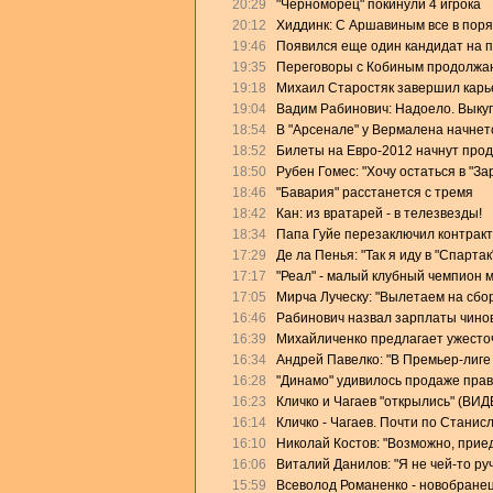
20:29
"Черноморец" покинули 4 игрока
20:12
Хиддинк: С Аршавиным все в поря
19:46
Появился еще один кандидат на 
19:35
Переговоры с Кобиным продолжа
19:18
Михаил Старостяк завершил карь
19:04
Вадим Рабинович: Надоело. Выку
18:54
В "Арсенале" у Вермалена начнет
18:52
Билеты на Евро-2012 начнут прод
18:50
Рубен Гомес: "Хочу остаться в "За
18:46
"Бавария" расстанется с тремя
18:42
Кан: из вратарей - в телезвезды!
18:34
Папа Гуйе перезаключил контракт
17:29
Де ла Пенья: "Так я иду в "Спартак
17:17
"Реал" - малый клубный чемпион 
17:05
Мирча Луческу: "Вылетаем на сбо
16:46
Рабинович назвал зарплаты чино
16:39
Михайличенко предлагает ужесто
16:34
Андрей Павелко: "В Премьер-лиге
16:28
"Динамо" удивилось продаже прав
16:23
Кличко и Чагаев "открылись" (ВИД
16:14
Кличко - Чагаев. Почти по Станис
16:10
Николай Костов: "Возможно, прие
16:06
Виталий Данилов: "Я не чей-то ру
15:59
Всеволод Романенко - новобранец