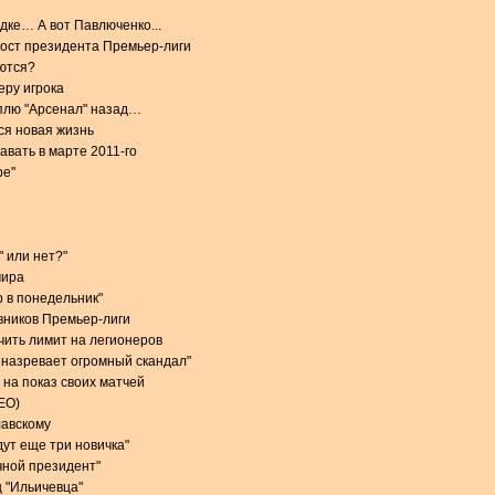
дке… А вот Павлюченко...
пост президента Премьер-лиги
ются?
еру игрока
плю "Арсенал" назад…
ся новая жизнь
авать в марте 2011-го
ре"
" или нет?"
мира
р в понедельник"
вников Премьер-лиги
чить лимит на легионеров
 назревает огромный скандал"
 на показ своих матчей
ЕО)
лавскому
дут еще три новичка"
чной президент"
 "Ильичевца"