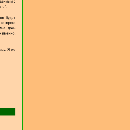
тавимым с
не".
еня будет
 которого
лья, дочь
о именно,
ису. Я же