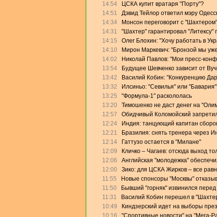
14:54
ЦСКА купит вратаря "Порту"?
14:51
Дэвид Тейлор ответил мэру Одесс
14:34
Монсон переговорит с "Шахтером
14:31
"Шахтер" гарантировал "Литексу"
14:15
Олег Блохин: "Хочу работать в Ук
14:10
Мирон Маркевич: "Бронзой мы уже
14:02
Николай Павлов: "Мои пресс-конф
13:54
Будущее Шевченко зависит от Ву
13:42
Василий Кобин: "Конкуренцию Дари
13:32
Илсиньо: "Севилья" или "Бавария"
13:25
"Формула-1" раскололась
13:20
Тимошенко не даст денег на "Оли
12:57
Обидчивый Коломойский запретил
12:24
Индия: танцующий капитан сборо
12:21
Бразилия: снять тренера через И
12:14
Гаттузо остается в "Милане"
12:09
Кличко – Чагаев: отсюда выход то
12:06
Английская "молодежка" обеспеч
12:00
Зико: для ЦСКА Жирков – все равн
11:55
Новые спонсоры "Москвы" отказыв
11:50
Бывший "горняк" извинился перед
11:31
Василий Кобин перешел в "Шахте
10:49
Киндзерский идет на выборы пре
10:16
"Спортивные новости" на "Мега-Р