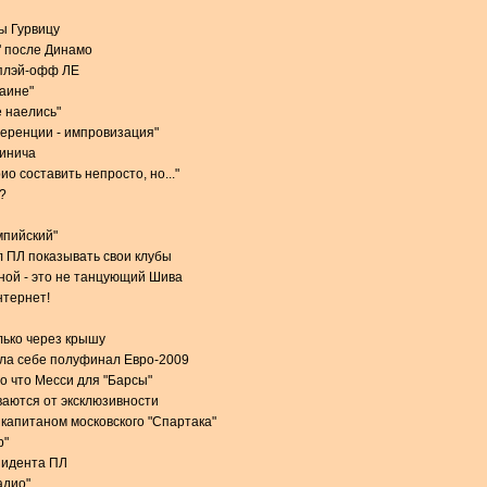
ы Гурвицу
" после Динамо
 плэй-офф ЛЕ
раине"
 наелись"
еренции - импровизация"
чинича
о составить непросто, но..."
?
мпийский"
 ПЛ показывать свои клубы
ной - это не танцующий Шива
нтернет!
лько через крышу
ила себе полуфинал Евро-2009
о что Месси для "Барсы"
аются от эксклюзивности
 капитаном московского "Спартака"
р"
зидента ПЛ
адио"