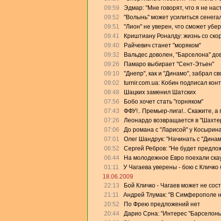
09:59
Эдмар: "Мне говорят, что я не на
09:52
"Волынь" может усилиться сенега
09:51
"Лион" не уверен, что сможет убе
09:41
Криштиану Роналду: жизнь со скор
09:40
Райчевич станет "моряком"
09:32
Вальдес доволен, "Барселона" дов
09:26
Памаро выбирает "Сент-Этьен"
09:10
"Днепр", как и "Динамо", забрал с
09:02
turnir.com.ua: Кобин подписал кон
08:48
Шацких заменил Шатских
07:56
Бобо хочет стать "горняком"
07:43
ФФУ!.. Премьер-лига!.. Скажите, а
07:26
Леонардо возвращается в "Шахте
07:06
До романа с "Ларисой" у Косырин
07:01
Олег Шандрук: "Начинать с "Дина
06:52
Сергей Ребров: "Не будет предлож
06:44
На молодежное Евро поехали скау
01:11
У Чагаева уверены - бою с Кличко 
18.06.2009
22:13
Бой Кличко - Чагаев может не сос
21:11
Андрей Тлумак: "В Симферополе на
20:52
По Фрею предложений нет
20:44
Дарио Срна: "Интерес "Барселоны"