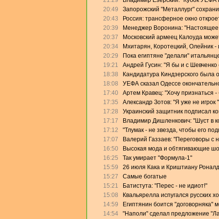
21:29
Владимир Езерский: "Кубок УЕФА
20:49
Запорожский "Металлург" сохрани
20:43
Россия: трансферное окно откроет
20:39
Менеджер Воронина: "Настоящее 
20:37
Московский армеец Калоуда может
20:34
Мхитарян, Коротецкий, Олейник - 
20:29
Пока египтяне "делали" итальянце
19:21
Андрей Гусин: "Я бы и с Шевченко
18:38
Кандидатура Киндзерского была 
18:08
УЕФА сказал Одессе окончательно
17:40
Артем Кравец: "Хочу признаться -
17:35
Александр Зотов: "Я уже не игрок
17:28
Украинский защитник подписал кон
17:17
Владимир Дишленкович: "Шуст в 
17:12
"Тлумак - не звезда, чтобы его п
17:07
Валерий Газзаев: "Переговоры с 
16:50
Высокая мода и обтягивающие ш
16:25
Так умирает "Формула-1"
15:59
26 июля Кака и Криштиану Роналд
15:27
Самые богатые
15:21
Батистута: "Перес - не идиот!"
15:08
Квальярелла испугался русских х
14:59
Египтянин боится "договорняка" 
14:54
"Наполи" сделал предложение "Л