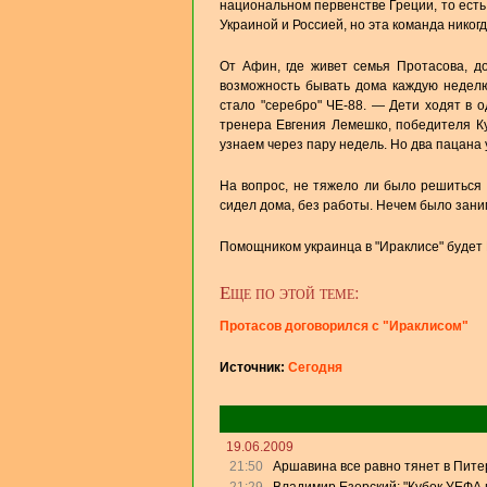
национальном первенстве Греции, то есть
Украиной и Россией, но эта команда никог
От Афин, где живет семья Протасова, д
возможность бывать дома каждую неделю
стало "серебро" ЧЕ-88. — Дети ходят в о
тренера Евгения Лемешко, победителя Ку
узнаем через пару недель. Но два пацана у
На вопрос, не тяжело ли было решиться 
сидел дома, без работы. Нечем было заним
Помощником украинца в "Ираклисе" будет Н
Еще по этой теме:
Протасов договорился с "Ираклисом"
Источник:
Сегодня
19.06.2009
21:50
Аршавина все равно тянет в Питер