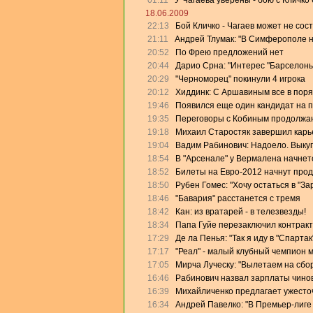
01:11
У Чагаева уверены - бою с Кличко 
18.06.2009
22:13
Бой Кличко - Чагаев может не сос
21:11
Андрей Тлумак: "В Симферополе на
20:52
По Фрею предложений нет
20:44
Дарио Срна: "Интерес "Барселоны"
20:29
"Черноморец" покинули 4 игрока
20:12
Хиддинк: С Аршавиным все в поря
19:46
Появился еще один кандидат на 
19:35
Переговоры с Кобиным продолжа
19:18
Михаил Старостяк завершил карь
19:04
Вадим Рабинович: Надоело. Выку
18:54
В "Арсенале" у Вермалена начнет
18:52
Билеты на Евро-2012 начнут прод
18:50
Рубен Гомес: "Хочу остаться в "За
18:46
"Бавария" расстанется с тремя
18:42
Кан: из вратарей - в телезвезды!
18:34
Папа Гуйе перезаключил контракт
17:29
Де ла Пенья: "Так я иду в "Спартак
17:17
"Реал" - малый клубный чемпион 
17:05
Мирча Луческу: "Вылетаем на сбо
16:46
Рабинович назвал зарплаты чино
16:39
Михайличенко предлагает ужесто
16:34
Андрей Павелко: "В Премьер-лиге