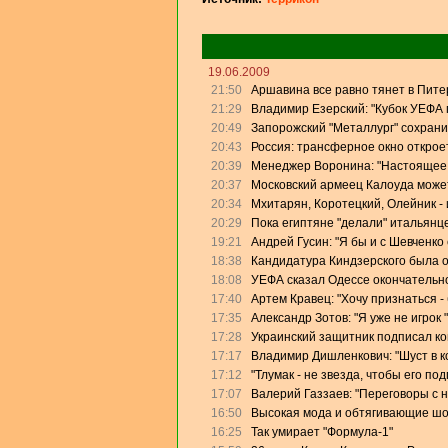
19.06.2009
21:50
Аршавина все равно тянет в Питер
21:29
Владимир Езерский: "Кубок УЕФА
20:49
Запорожский "Металлург" сохрани
20:43
Россия: трансферное окно откроет
20:39
Менеджер Воронина: "Настоящее 
20:37
Московский армеец Калоуда может
20:34
Мхитарян, Коротецкий, Олейник - 
20:29
Пока египтяне "делали" итальянце
19:21
Андрей Гусин: "Я бы и с Шевченко
18:38
Кандидатура Киндзерского была 
18:08
УЕФА сказал Одессе окончательно
17:40
Артем Кравец: "Хочу признаться -
17:35
Александр Зотов: "Я уже не игрок
17:28
Украинский защитник подписал кон
17:17
Владимир Дишленкович: "Шуст в 
17:12
"Тлумак - не звезда, чтобы его п
17:07
Валерий Газзаев: "Переговоры с 
16:50
Высокая мода и обтягивающие ш
16:25
Так умирает "Формула-1"