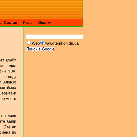
р:
Cостав
·
Игры
·
Оценки
·
Web
www.terrikon.dn.ua
ет Дуайт
 опередил
рии NBA,
л легенду
и Алонзо
на» была
 все-таки
рое место
позволила
ете были
н (24) не
дсмена по