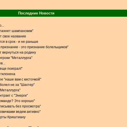
Последние Новости
...
 пахнет шампанским"
т свое название
ся в срок - и не раньше
признание - это признание болельщиков"
 вернуться на родину
игроки "Металлурга"
в...
 еще поиграл!"
отклонена
е "наше вам с кисточкой"
 болел не за "Шахтер"
 "Металлурга"
тракт с "Энерги"
команде? Это хорошо"
одписывать без просмотра"
новичками ведем активно"
орты Криштиану