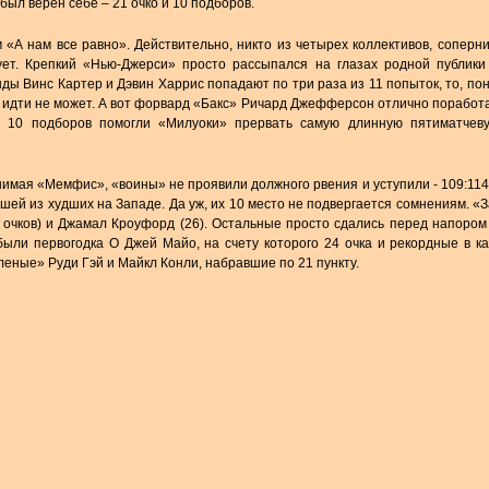
был верен себе – 21 очко и 10 подборов.
 «А нам все равно». Действительно, никто из четырех коллективов, соперн
ует. Крепкий «Нью-Джерси» просто рассыпался на глазах родной публики
ды Винс Картер и Дэвин Харрис попадают по три раза из 11 попыток, то, пон
и идти не может. А вот форвард «Бакс» Ричард Джефферсон отлично поработ
и 10 подборов помогли «Милуоки» прервать самую длинную пятиматчев
имая «Мемфис», «воины» не проявили должного рвения и уступили - 109:114
шей из худших на Западе. Да уж, их 10 место не подвергается сомнениям. «
9 очков) и Джамал Кроуфорд (26). Остальные просто сдались перед напоро
были первогодка О Джей Майо, на счету которого 24 очка и рекордные в к
леные» Руди Гэй и Майкл Конли, набравшие по 21 пункту.