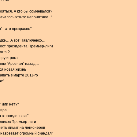
быть!
тояться. А кто бы сомневался?
чалось что-то непонятное..."
 - это прекрасно"
дке… А вот Павлюченко...
пост президента Премьер-лиги
ются?
еру игрока
плю "Арсенал" назад…
ся новая жизнь
авать в марте 2011-го
ре"
" или нет?"
мира
р в понедельник"
вников Премьер-лиги
чить лимит на легионеров
 назревает огромный скандал"