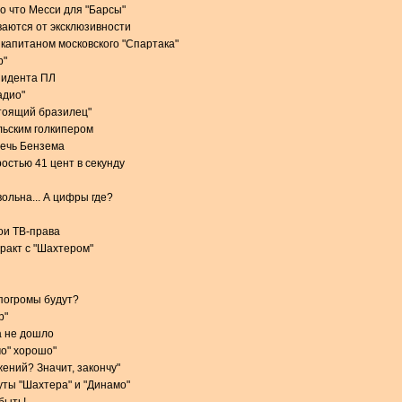
о что Месси для "Барсы"
аются от эксклюзивности
 капитаном московского "Спартака"
р"
зидента ПЛ
адио"
стоящий бразилец"
льским голкипером
речь Бензема
остью 41 цент в секунду
ольна... А цифры где?
вои ТВ-права
тракт с "Шахтером"
 погромы будут?
р"
а не дошло
мо" хорошо"
ений? Значит, закончу"
ты "Шахтера" и "Динамо"