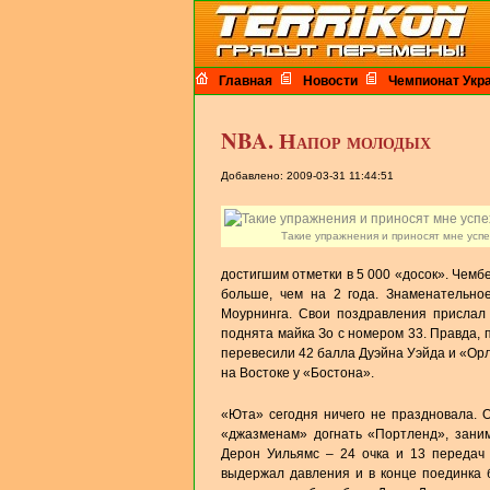
Главная
Новости
Чемпионат Укр
NBA. Напор молодых
Добавлено: 2009-03-31 11:44:51
Такие упражнения и приносят мне успе
достигшим отметки в 5 000 «досок». Чемб
больше, чем на 2 года. Знаменательно
Моурнинга. Свои поздравления присла
поднята майка Зо с номером 33. Правда, 
перевесили 42 балла Дуэйна Уэйда и «Орл
на Востоке у «Бостона».
«Юта» сегодня ничего не праздновала. 
«джазменам» догнать «Портленд», зани
Дерон Уильямс – 24 очка и 13 передач 
выдержал давления и в конце поединка 