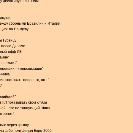
у дебютируют за "Реал"
олодов
между сборными Бразилии и Италии
ацио" по Пандеву
ы Гурвицу
" после Динамо
 плэй-офф ЛЕ
раине"
 наелись"
еренции - импровизация"
чинича
о составить непросто, но..."
?
мпийский"
 ПЛ показывать свои клубы
ной - это не танцующий Шива
нтернет!
лько через крышу
ила себе полуфинал Евро-2009