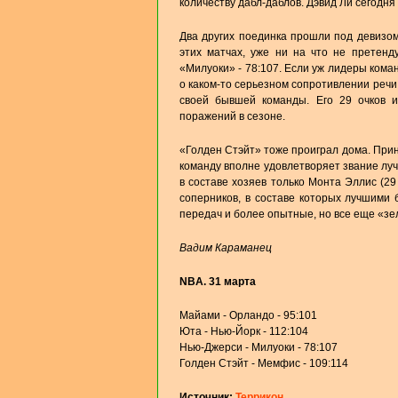
количеству дабл-даблов. Дэвид Ли сегодня 
Два других поединка прошли под девизом
этих матчах, уже ни на что не претенд
«Милуоки» - 78:107. Если уж лидеры коман
о каком-то серьезном сопротивлении реч
своей бывшей команды. Его 29 очков 
поражений в сезоне.
«Голден Стэйт» тоже проиграл дома. Прин
команду вполне удовлетворяет звание луч
в составе хозяев только Монта Эллис (2
соперников, в составе которых лучшими 
передач и более опытные, но все еще «зе
Вадим Караманец
NBA. 31 марта
Майами - Орландо - 95:101
Юта - Нью-Йорк - 112:104
Нью-Джерси - Милуоки - 78:107
Голден Стэйт - Мемфис - 109:114
Источник:
Террикон