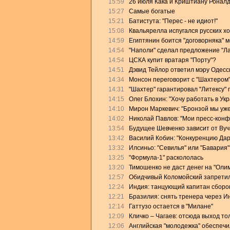
15:59
26 июля Кака и Криштиану Роналд
15:27
Самые богатые
15:21
Батистута: "Перес - не идиот!"
15:08
Квальярелла испугался русских х
14:59
Египтянин боится "договорняка" 
14:54
"Наполи" сделал предложение "Л
14:54
ЦСКА купит вратаря "Порту"?
14:51
Дэвид Тейлор ответил мэру Одесс
14:34
Монсон переговорит с "Шахтером
14:31
"Шахтер" гарантировал "Литексу"
14:15
Олег Блохин: "Хочу работать в Ук
14:10
Мирон Маркевич: "Бронзой мы уже
14:02
Николай Павлов: "Мои пресс-конф
13:54
Будущее Шевченко зависит от Ву
13:42
Василий Кобин: "Конкуренцию Дари
13:32
Илсиньо: "Севилья" или "Бавария"
13:25
"Формула-1" раскололась
13:20
Тимошенко не даст денег на "Оли
12:57
Обидчивый Коломойский запретил
12:24
Индия: танцующий капитан сборо
12:21
Бразилия: снять тренера через И
12:14
Гаттузо остается в "Милане"
12:09
Кличко – Чагаев: отсюда выход то
12:06
Английская "молодежка" обеспеч