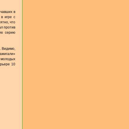
ичавших в
 в игре с
ятно, что
ал против
ую серию
. Видимо,
Зажигали»
м молодых
арьере 10