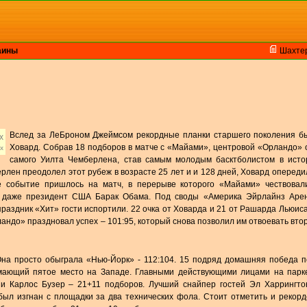
аины
Шахте
Вслед за ЛеБроном Джеймсом рекордные планки старшего поколения бь
Ховард. Собрав 18 подборов в матче с «Майами», центровой «Орландо»
х
самого Уилта Чемберлена, став самым молодым басктболистом в исто
ерлен преодолел этот рубеж в возрасте 25 лет и и 128 дней, Ховард опереди
е событие пришлось на матч, в перерыве которого «Майами» чествовал
л даже президент США Барак Обама. Под своды «Америка Эйрлайнз Аре
праздник «Хит» гости испортили. 22 очка от Ховарда и 21 от Рашарда Льюиса
андо» праздновал успех – 101:95, который снова позволил им отвоевать вто
Она просто обыграла «Нью-Йорк» - 112:104. 15 подряд домашняя победа 
мающий пятое место на Западе. Главными действующими лицами на парк
и Карлос Бузер – 21+11 подборов. Лучший снайпер гостей Эл Харрингто
был изгнан с площадки за два технических фола. Стоит отметить и рекор