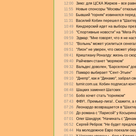
12:00
Зико: для ЦСКА Жирков – все равн
11:55
Новые спонсоры "Москвы" отказыв
11:50
Бывший "горняк" извинился перед
11:31
Василий Кобин перешел в "Шахте
10:49
Киндзерский идет на выборы пре
10:16
"Спортивные новости" на "Мега-Р
09:59
Эдмар: "Мне говорят, что я не на
09:52
"Волынь" может усилиться сенега
09:51
"Лион" не уверен, что сможет убе
09:41
Криштиану Роналду: жизнь со скор
09:40
Райчевич станет "моряком"
09:32
Вальдес доволен, "Барселона" дов
09:26
Памаро выбирает "Сент-Этьен"
09:10
"Днепр", как и "Динамо", забрал с
09:02
turnir.com.ua: Кобин подписал кон
08:48
Шацких заменил Шатских
07:56
Бобо хочет стать "горняком"
07:43
ФФУ!.. Премьер-лига!.. Скажите, а
07:26
Леонардо возвращается в "Шахте
07:06
До романа с "Ларисой" у Косырин
07:01
Олег Шандрук: "Начинать с "Дина
06:52
Сергей Ребров: "Не будет предлож
06:44
На молодежное Евро поехали скау