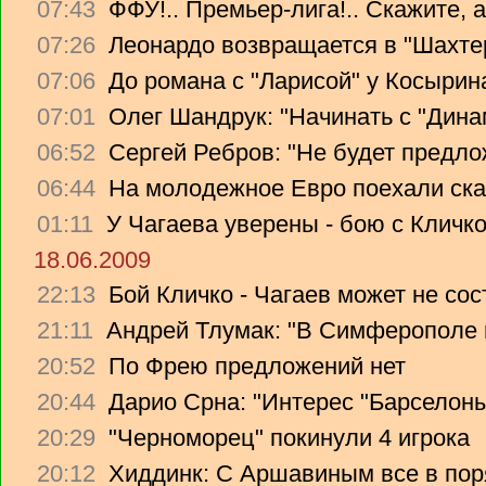
07:43
ФФУ!.. Премьер-лига!.. Скажите, 
07:26
Леонардо возвращается в "Шахте
07:06
До романа с "Ларисой" у Косырин
07:01
Олег Шандрук: "Начинать с "Дина
06:52
Сергей Ребров: "Не будет предло
06:44
На молодежное Евро поехали ска
01:11
У Чагаева уверены - бою с Кличко
18.06.2009
22:13
Бой Кличко - Чагаев может не сос
21:11
Андрей Тлумак: "В Симферополе н
20:52
По Фрею предложений нет
20:44
Дарио Срна: "Интерес "Барселоны"
20:29
"Черноморец" покинули 4 игрока
20:12
Хиддинк: С Аршавиным все в пор