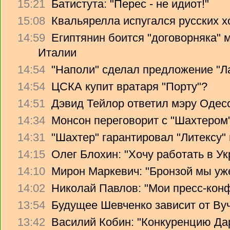
15:21
Батистута: "Перес - не идиот!"
15:08
Квальярелла испугался русских 
14:59
Египтянин боится "договорняка"
Италии
14:54
"Наполи" сделал предложение "Л
14:54
ЦСКА купит вратаря "Порту"?
14:51
Дэвид Тейлор ответил мэру Одес
14:34
Монсон переговорит с "Шахтером
14:31
"Шахтер" гарантировал "Литексу
14:15
Олег Блохин: "Хочу работать в Ук
14:10
Мирон Маркевич: "Бронзой мы уж
14:02
Николай Павлов: "Мои пресс-кон
13:54
Будущее Шевченко зависит от Ву
13:42
Василий Кобин: "Конкуренцию Дари