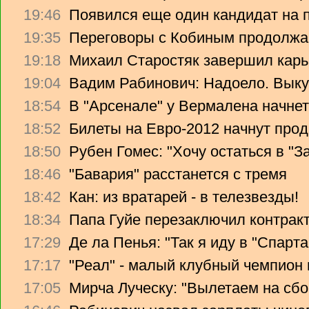
19:46
Появился еще один кандидат на 
19:35
Переговоры с Кобиным продолж
19:18
Михаил Старостяк завершил карь
19:04
Вадим Рабинович: Надоело. Вык
18:54
В "Арсенале" у Вермалена начнет
18:52
Билеты на Евро-2012 начнут прод
18:50
Рубен Гомес: "Хочу остаться в "З
18:46
"Бавария" расстанется с тремя
18:42
Кан: из вратарей - в телезвезды!
18:34
Папа Гуйе перезаключил контрак
17:29
Де ла Пенья: "Так я иду в "Спарта
17:17
"Реал" - малый клубный чемпион
17:05
Мирча Луческу: "Вылетаем на сбо