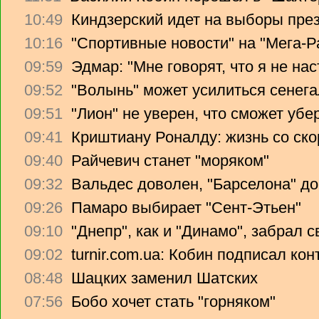
10:49
Киндзерский идет на выборы пре
10:16
"Спортивные новости" на "Мега-Р
09:59
Эдмар: "Мне говорят, что я не на
09:52
"Волынь" может усилиться сенег
09:51
"Лион" не уверен, что сможет убе
09:41
Криштиану Роналду: жизнь со ско
09:40
Райчевич станет "моряком"
09:32
Вальдес доволен, "Барселона" до
09:26
Памаро выбирает "Сент-Этьен"
09:10
"Днепр", как и "Динамо", забрал 
09:02
turnir.com.ua: Кобин подписал ко
08:48
Шацких заменил Шатских
07:56
Бобо хочет стать "горняком"