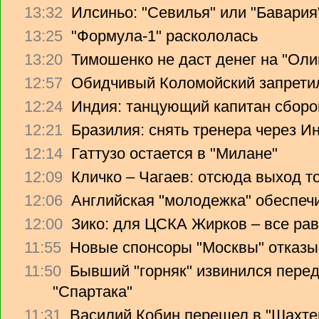
13:32
Илсиньо: "Севилья" или "Бавария
13:25
"Формула-1" раскололась
13:20
Тимошенко не даст денег на "Ол
12:57
Обидчивый Коломойский запретил
12:24
Индия: танцующий капитан сборо
12:21
Бразилия: снять тренера через Ин
12:14
Гаттузо остается в "Милане"
12:09
Кличко – Чагаев: отсюда выход т
12:06
Английская "молодежка" обеспеч
12:00
Зико: для ЦСКА Жирков – все рав
11:55
Новые спонсоры "Москвы" отказы
11:50
Бывший "горняк" извинился перед
"Спартака"
11:31
Василий Кобин перешел в "Шахте