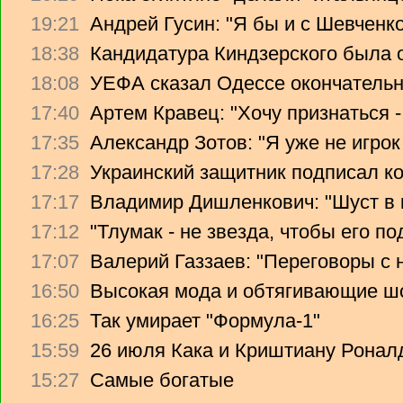
19:21
Андрей Гусин: "Я бы и с Шевченко
18:38
Кандидатура Киндзерского была 
18:08
УЕФА сказал Одессе окончательно
17:40
Артем Кравец: "Хочу признаться -
17:35
Александр Зотов: "Я уже не игрок
17:28
Украинский защитник подписал ко
17:17
Владимир Дишленкович: "Шуст в 
17:12
"Тлумак - не звезда, чтобы его п
17:07
Валерий Газзаев: "Переговоры с 
16:50
Высокая мода и обтягивающие ш
16:25
Так умирает "Формула-1"
15:59
26 июля Кака и Криштиану Ронал
15:27
Самые богатые