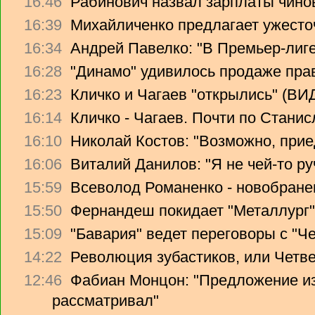
16:46
Рабинович назвал зарплаты чино
16:39
Михайличенко предлагает ужесто
16:34
Андрей Павелко: "В Премьер-лиге
16:28
"Динамо" удивилось продаже прав
16:23
Кличко и Чагаев "открылись" (В
16:14
Кличко - Чагаев. Почти по Стани
16:10
Николай Костов: "Возможно, прие
16:06
Виталий Данилов: "Я не чей-то ру
15:59
Всеволод Романенко - новобране
15:50
Фернандеш покидает "Металлург"
15:09
"Бавария" ведет переговоры с "Ч
14:22
Революция зубастиков, или Четв
12:46
Фабиан Монцон: "Предложение из
рассматривал"