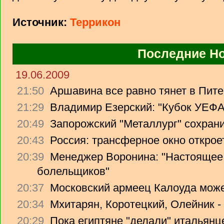
Источник:
Террикон
Последние Н
19.06.2009
21:50
Аршавина все равно тянет в Питер
21:29
Владимир Езерский: "Кубок УЕФА
20:49
Запорожский "Металлург" сохрани
20:43
Россия: трансферное окно откроет
20:39
Менеджер Воронина: "Настоящее 
болельщиков"
20:37
Московский армеец Калоуда може
20:34
Мхитарян, Коротецкий, Олейник -
20:29
Пока египтяне "делали" итальянце