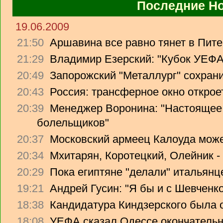
Последние Н
19.06.2009
21:50
Аршавина все равно тянет в Питер
21:29
Владимир Езерский: "Кубок УЕФА
20:49
Запорожский "Металлург" сохрани
20:43
Россия: трансферное окно откроет
20:39
Менеджер Воронина: "Настоящее 
болельщиков"
20:37
Московский армеец Калоуда може
20:34
Мхитарян, Коротецкий, Олейник -
20:29
Пока египтяне "делали" итальянце
19:21
Андрей Гусин: "Я бы и с Шевченко
18:38
Кандидатура Киндзерского была 
18:08
УЕФА сказал Одессе окончательно