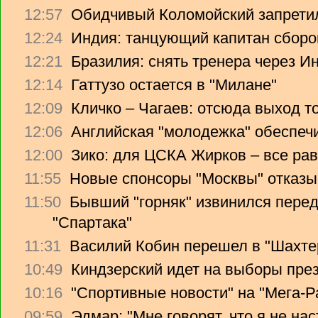
12:57
Обидчивый Коломойский запретил
12:24
Индия: танцующий капитан сборо
12:21
Бразилия: снять тренера через Ин
12:14
Гаттузо остается в "Милане"
12:09
Кличко – Чагаев: отсюда выход т
12:06
Английская "молодежка" обеспеч
12:00
Зико: для ЦСКА Жирков – все рав
11:55
Новые спонсоры "Москвы" отказы
11:50
Бывший "горняк" извинился перед
"Спартака"
11:31
Василий Кобин перешел в "Шахте
10:49
Киндзерский идет на выборы пре
10:16
"Спортивные новости" на "Мега-Р
09:59
Эдмар: "Мне говорят, что я не на