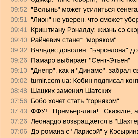
09:52
"Волынь" может усилиться сенег
09:51
"Лион" не уверен, что сможет убе
09:41
Криштиану Роналду: жизнь со ско
09:40
Райчевич станет "моряком"
09:32
Вальдес доволен, "Барселона" до
09:26
Памаро выбирает "Сент-Этьен"
09:10
"Днепр", как и "Динамо", забрал 
09:02
turnir.com.ua: Кобин подписал ко
08:48
Шацких заменил Шатских
07:56
Бобо хочет стать "горняком"
07:43
ФФУ!.. Премьер-лига!.. Скажите, 
07:26
Леонардо возвращается в "Шахте
07:06
До романа с "Ларисой" у Косырин