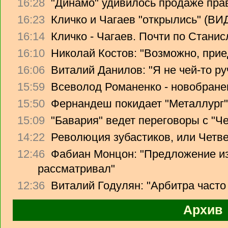
16:28
"Динамо" удивилось продаже прав
16:23
Кличко и Чагаев "открылись" (В
16:14
Кличко - Чагаев. Почти по Стани
16:10
Николай Костов: "Возможно, прие
16:06
Виталий Данилов: "Я не чей-то ру
15:59
Всеволод Романенко - новобране
15:50
Фернандеш покидает "Металлург"
15:09
"Бавария" ведет переговоры с "Ч
14:22
Революция зубастиков, или Четв
12:46
Фабиан Монцон: "Предложение из
рассматривал"
12:36
Виталий Годулян: "Арбитра часто
Архив