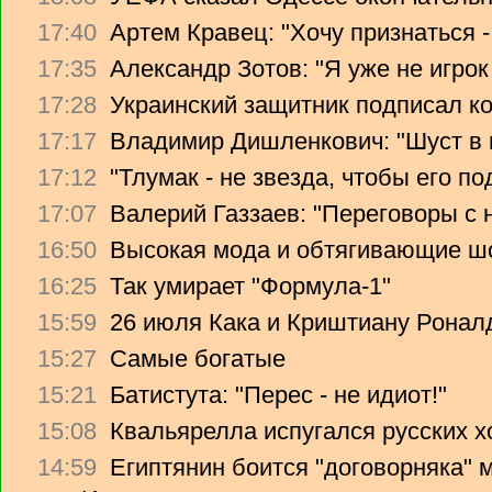
17:40
Артем Кравец: "Хочу признаться -
17:35
Александр Зотов: "Я уже не игрок
17:28
Украинский защитник подписал ко
17:17
Владимир Дишленкович: "Шуст в 
17:12
"Тлумак - не звезда, чтобы его п
17:07
Валерий Газзаев: "Переговоры с 
16:50
Высокая мода и обтягивающие ш
16:25
Так умирает "Формула-1"
15:59
26 июля Кака и Криштиану Ронал
15:27
Самые богатые
15:21
Батистута: "Перес - не идиот!"
15:08
Квальярелла испугался русских 
14:59
Египтянин боится "договорняка"