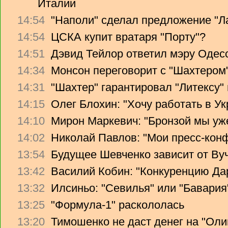
Италии
14:54
"Наполи" сделал предложение "Л
14:54
ЦСКА купит вратаря "Порту"?
14:51
Дэвид Тейлор ответил мэру Одес
14:34
Монсон переговорит с "Шахтером
14:31
"Шахтер" гарантировал "Литексу
14:15
Олег Блохин: "Хочу работать в Ук
14:10
Мирон Маркевич: "Бронзой мы уж
14:02
Николай Павлов: "Мои пресс-кон
13:54
Будущее Шевченко зависит от Ву
13:42
Василий Кобин: "Конкуренцию Дари
13:32
Илсиньо: "Севилья" или "Бавария
13:25
"Формула-1" раскололась
13:20
Тимошенко не даст денег на "Ол