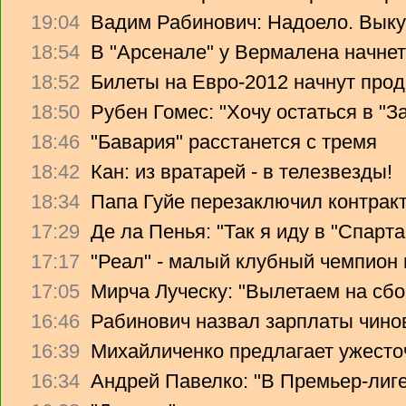
19:04
Вадим Рабинович: Надоело. Вык
18:54
В "Арсенале" у Вермалена начнет
18:52
Билеты на Евро-2012 начнут прод
18:50
Рубен Гомес: "Хочу остаться в "З
18:46
"Бавария" расстанется с тремя
18:42
Кан: из вратарей - в телезвезды!
18:34
Папа Гуйе перезаключил контрак
17:29
Де ла Пенья: "Так я иду в "Спарта
17:17
"Реал" - малый клубный чемпион
17:05
Мирча Луческу: "Вылетаем на сбо
16:46
Рабинович назвал зарплаты чино
16:39
Михайличенко предлагает ужесто
16:34
Андрей Павелко: "В Премьер-лиге