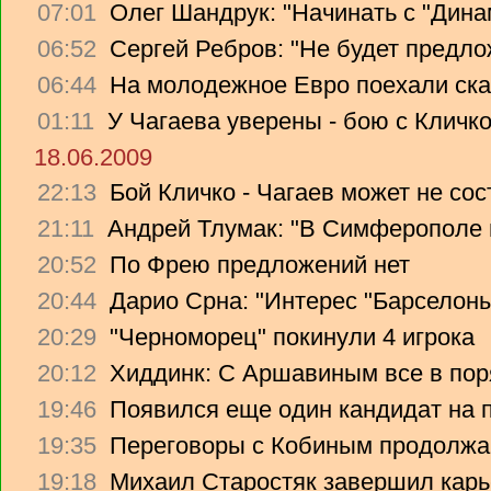
07:01
Олег Шандрук: "Начинать с "Дина
06:52
Сергей Ребров: "Не будет предло
06:44
На молодежное Евро поехали ска
01:11
У Чагаева уверены - бою с Кличко
18.06.2009
22:13
Бой Кличко - Чагаев может не сос
21:11
Андрей Тлумак: "В Симферополе н
20:52
По Фрею предложений нет
20:44
Дарио Срна: "Интерес "Барселоны"
20:29
"Черноморец" покинули 4 игрока
20:12
Хиддинк: С Аршавиным все в пор
19:46
Появился еще один кандидат на 
19:35
Переговоры с Кобиным продолж
19:18
Михаил Старостяк завершил карь