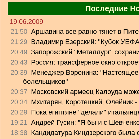
Последние Н
19.06.2009
21:50
Аршавина все равно тянет в Питер
21:29
Владимир Езерский: "Кубок УЕФА
20:49
Запорожский "Металлург" сохрани
20:43
Россия: трансферное окно откроет
20:39
Менеджер Воронина: "Настоящее 
болельщиков"
20:37
Московский армеец Калоуда може
20:34
Мхитарян, Коротецкий, Олейник -
20:29
Пока египтяне "делали" итальянце
19:21
Андрей Гусин: "Я бы и с Шевченко
18:38
Кандидатура Киндзерского была 