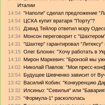
Италии
14:54
"Наполи" сделал предложение "Л
14:54
ЦСКА купит вратаря "Порту"?
14:51
Дэвид Тейлор ответил мэру Одес
14:34
Монсон переговорит с "Шахтером
14:31
"Шахтер" гарантировал "Литексу
14:15
Олег Блохин: "Хочу работать в Ук
14:10
Мирон Маркевич: "Бронзой мы уж
14:02
Николай Павлов: "Мои пресс-кон
13:54
Будущее Шевченко зависит от Ву
13:42
Василий Кобин: "Конкуренцию Дари
13:32
Илсиньо: "Севилья" или "Бавария
13:25
"Формула-1" раскололась