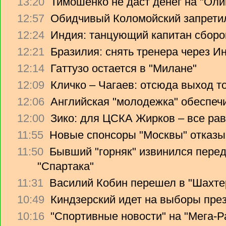
13:20
Тимошенко не даст денег на "Ол
12:57
Обидчивый Коломойский запретил
12:24
Индия: танцующий капитан сборо
12:21
Бразилия: снять тренера через Ин
12:14
Гаттузо остается в "Милане"
12:09
Кличко – Чагаев: отсюда выход т
12:06
Английская "молодежка" обеспеч
12:00
Зико: для ЦСКА Жирков – все рав
11:55
Новые спонсоры "Москвы" отказы
11:50
Бывший "горняк" извинился перед
"Спартака"
11:31
Василий Кобин перешел в "Шахте
10:49
Киндзерский идет на выборы пре
10:16
"Спортивные новости" на "Мега-Р