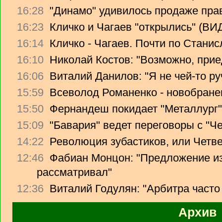
16:28
"Динамо" удивилось продаже прав
16:23
Кличко и Чагаев "открылись" (В
16:14
Кличко - Чагаев. Почти по Стани
16:10
Николай Костов: "Возможно, прие
16:06
Виталий Данилов: "Я не чей-то ру
15:59
Всеволод Романенко - новобране
15:50
Фернандеш покидает "Металлург"
15:09
"Бавария" ведет переговоры с "Ч
14:22
Революция зубастиков, или Четв
12:46
Фабиан Монцон: "Предложение из
рассматривал"
12:36
Виталий Годулян: "Арбитра часто
Архив