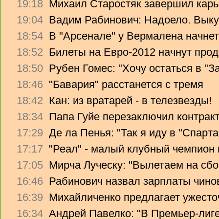
19:18
Михаил Старостяк завершил карь
19:04
Вадим Рабинович: Надоело. Вык
18:54
В "Арсенале" у Вермалена начнет
18:52
Билеты на Евро-2012 начнут прод
18:50
Рубен Гомес: "Хочу остаться в "З
18:46
"Бавария" расстанется с тремя
18:42
Кан: из вратарей - в телезвезды!
18:34
Папа Гуйе перезаключил контрак
17:29
Де ла Пенья: "Так я иду в "Спарта
17:17
"Реал" - малый клубный чемпион
17:05
Мирча Луческу: "Вылетаем на сбо
16:46
Рабинович назвал зарплаты чино
16:39
Михайличенко предлагает ужесто
16:34
Андрей Павелко: "В Премьер-лиге