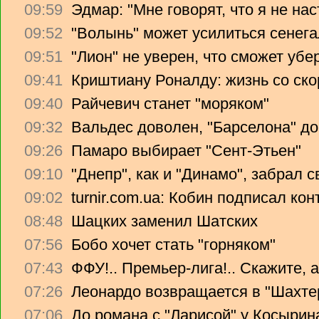
09:59
Эдмар: "Мне говорят, что я не на
09:52
"Волынь" может усилиться сенег
09:51
"Лион" не уверен, что сможет убе
09:41
Криштиану Роналду: жизнь со ско
09:40
Райчевич станет "моряком"
09:32
Вальдес доволен, "Барселона" до
09:26
Памаро выбирает "Сент-Этьен"
09:10
"Днепр", как и "Динамо", забрал 
09:02
turnir.com.ua: Кобин подписал ко
08:48
Шацких заменил Шатских
07:56
Бобо хочет стать "горняком"
07:43
ФФУ!.. Премьер-лига!.. Скажите, 
07:26
Леонардо возвращается в "Шахте
07:06
До романа с "Ларисой" у Косырин