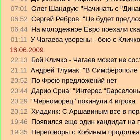
07:01
Олег Шандрук: "Начинать с "Дина
06:52
Сергей Ребров: "Не будет предло
06:44
На молодежное Евро поехали ска
01:11
У Чагаева уверены - бою с Кличко
18.06.2009
22:13
Бой Кличко - Чагаев может не сос
21:11
Андрей Тлумак: "В Симферополе н
20:52
По Фрею предложений нет
20:44
Дарио Срна: "Интерес "Барселоны"
20:29
"Черноморец" покинули 4 игрока
20:12
Хиддинк: С Аршавиным все в пор
19:46
Появился еще один кандидат на 
19:35
Переговоры с Кобиным продолж