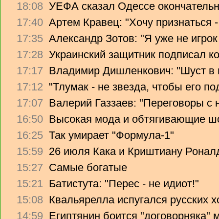
18:08
УЕФА сказал Одессе окончательно
17:40
Артем Кравец: "Хочу признаться -
17:35
Александр Зотов: "Я уже не игрок
17:28
Украинский защитник подписал ко
17:17
Владимир Дишленкович: "Шуст в 
17:12
"Тлумак - не звезда, чтобы его п
17:07
Валерий Газзаев: "Переговоры с 
16:50
Высокая мода и обтягивающие ш
16:25
Так умирает "Формула-1"
15:59
26 июля Кака и Криштиану Ронал
15:27
Самые богатые
15:21
Батистута: "Перес - не идиот!"
15:08
Квальярелла испугался русских 
14:59
Египтянин боится "договорняка"