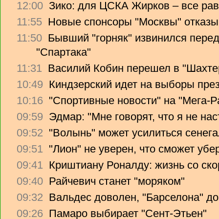
12:00
Зико: для ЦСКА Жирков – все рав
11:55
Новые спонсоры "Москвы" отказы
11:50
Бывший "горняк" извинился перед
"Спартака"
11:31
Василий Кобин перешел в "Шахте
10:49
Киндзерский идет на выборы пре
10:16
"Спортивные новости" на "Мега-Р
09:59
Эдмар: "Мне говорят, что я не на
09:52
"Волынь" может усилиться сенег
09:51
"Лион" не уверен, что сможет убе
09:41
Криштиану Роналду: жизнь со ско
09:40
Райчевич станет "моряком"
09:32
Вальдес доволен, "Барселона" до
09:26
Памаро выбирает "Сент-Этьен"