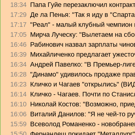
18:34
Папа Гуйе перезаключил контрак
17:29
Де ла Пенья: "Так я иду в "Спарта
17:17
"Реал" - малый клубный чемпион
17:05
Мирча Луческу: "Вылетаем на сбо
16:46
Рабинович назвал зарплаты чино
16:39
Михайличенко предлагает ужесто
16:34
Андрей Павелко: "В Премьер-лиге
16:28
"Динамо" удивилось продаже прав
16:23
Кличко и Чагаев "открылись" (В
16:14
Кличко - Чагаев. Почти по Стани
16:10
Николай Костов: "Возможно, прие
16:06
Виталий Данилов: "Я не чей-то ру
15:59
Всеволод Романенко - новобране
15:50
Фернандеш покидает "Металлург"