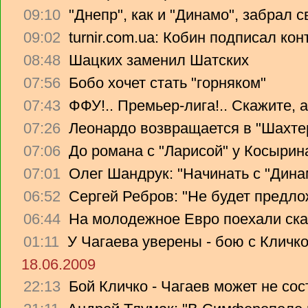
09:10
"Днепр", как и "Динамо", забрал 
09:02
turnir.com.ua: Кобин подписал ко
08:48
Шацких заменил Шатских
07:56
Бобо хочет стать "горняком"
07:43
ФФУ!.. Премьер-лига!.. Скажите, 
07:26
Леонардо возвращается в "Шахте
07:06
До романа с "Ларисой" у Косырин
07:01
Олег Шандрук: "Начинать с "Дина
06:52
Сергей Ребров: "Не будет предло
06:44
На молодежное Евро поехали ска
01:11
У Чагаева уверены - бою с Кличко
18.06.2009
22:13
Бой Кличко - Чагаев может не сос