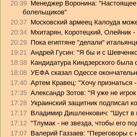
20:39
Менеджер Воронина: "Настоящее 
болельщиков"
20:37
Московский армеец Калоуда може
20:34
Мхитарян, Коротецкий, Олейник -
20:29
Пока египтяне "делали" итальянце
19:21
Андрей Гусин: "Я бы и с Шевченко
18:38
Кандидатура Киндзерского была 
18:08
УЕФА сказал Одессе окончательно
17:40
Артем Кравец: "Хочу признаться -
17:35
Александр Зотов: "Я уже не игрок
17:28
Украинский защитник подписал ко
17:17
Владимир Дишленкович: "Шуст в 
17:12
"Тлумак - не звезда, чтобы его п
17:07
Валерий Газзаев: "Переговоры с 