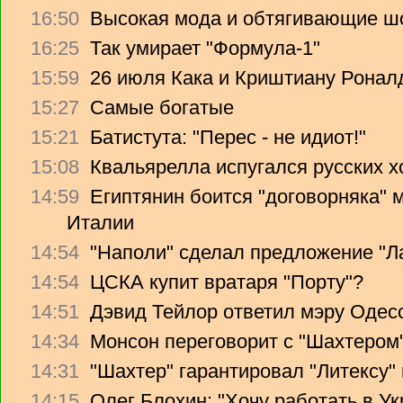
16:50
Высокая мода и обтягивающие ш
16:25
Так умирает "Формула-1"
15:59
26 июля Кака и Криштиану Ронал
15:27
Самые богатые
15:21
Батистута: "Перес - не идиот!"
15:08
Квальярелла испугался русских 
14:59
Египтянин боится "договорняка"
Италии
14:54
"Наполи" сделал предложение "Л
14:54
ЦСКА купит вратаря "Порту"?
14:51
Дэвид Тейлор ответил мэру Одес
14:34
Монсон переговорит с "Шахтером
14:31
"Шахтер" гарантировал "Литексу
14:15
Олег Блохин: "Хочу работать в Ук