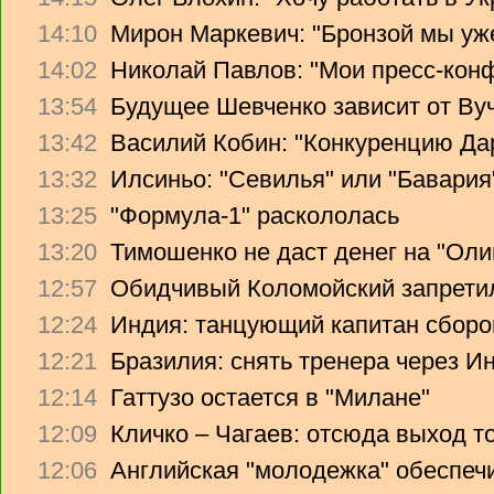
14:10
Мирон Маркевич: "Бронзой мы уж
14:02
Николай Павлов: "Мои пресс-кон
13:54
Будущее Шевченко зависит от Ву
13:42
Василий Кобин: "Конкуренцию Дари
13:32
Илсиньо: "Севилья" или "Бавария
13:25
"Формула-1" раскололась
13:20
Тимошенко не даст денег на "Ол
12:57
Обидчивый Коломойский запретил
12:24
Индия: танцующий капитан сборо
12:21
Бразилия: снять тренера через Ин
12:14
Гаттузо остается в "Милане"
12:09
Кличко – Чагаев: отсюда выход т
12:06
Английская "молодежка" обеспеч