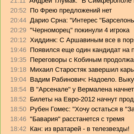
21:11
Андрей Тлумак: "В Симферополе н
20:52
По Фрею предложений нет
20:44
Дарио Срна: "Интерес "Барселоны"
20:29
"Черноморец" покинули 4 игрока
20:12
Хиддинк: С Аршавиным все в пор
19:46
Появился еще один кандидат на 
19:35
Переговоры с Кобиным продолж
19:18
Михаил Старостяк завершил карь
19:04
Вадим Рабинович: Надоело. Вык
18:54
В "Арсенале" у Вермалена начнет
18:52
Билеты на Евро-2012 начнут прод
18:50
Рубен Гомес: "Хочу остаться в "З
18:46
"Бавария" расстанется с тремя
18:42
Кан: из вратарей - в телезвезды!