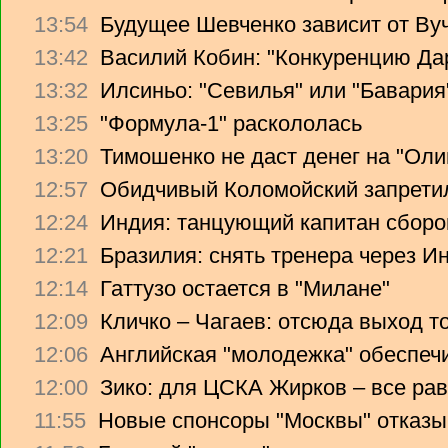
13:54
Будущее Шевченко зависит от Ву
13:42
Василий Кобин: "Конкуренцию Дари
13:32
Илсиньо: "Севилья" или "Бавария
13:25
"Формула-1" раскололась
13:20
Тимошенко не даст денег на "Ол
12:57
Обидчивый Коломойский запретил
12:24
Индия: танцующий капитан сборо
12:21
Бразилия: снять тренера через Ин
12:14
Гаттузо остается в "Милане"
12:09
Кличко – Чагаев: отсюда выход т
12:06
Английская "молодежка" обеспеч
12:00
Зико: для ЦСКА Жирков – все рав
11:55
Новые спонсоры "Москвы" отказы