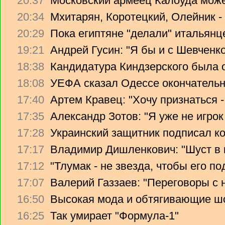
20:37
Московский армеец Калоуда може
20:34
Мхитарян, Коротецкий, Олейник -
20:29
Пока египтяне "делали" итальянце
19:21
Андрей Гусин: "Я бы и с Шевченко
18:38
Кандидатура Киндзерского была 
18:08
УЕФА сказал Одессе окончательно
17:40
Артем Кравец: "Хочу признаться -
17:35
Александр Зотов: "Я уже не игрок
17:28
Украинский защитник подписал ко
17:17
Владимир Дишленкович: "Шуст в 
17:12
"Тлумак - не звезда, чтобы его п
17:07
Валерий Газзаев: "Переговоры с 
16:50
Высокая мода и обтягивающие ш
16:25
Так умирает "Формула-1"