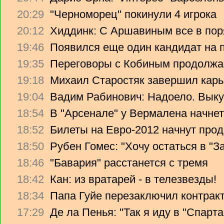
20:29
"Черноморец" покинули 4 игрока
20:12
Хиддинк: С Аршавиным все в пор
19:46
Появился еще один кандидат на 
19:35
Переговоры с Кобиным продолж
19:18
Михаил Старостяк завершил карь
19:04
Вадим Рабинович: Надоело. Вык
18:54
В "Арсенале" у Вермалена начнет
18:52
Билеты на Евро-2012 начнут прод
18:50
Рубен Гомес: "Хочу остаться в "З
18:46
"Бавария" расстанется с тремя
18:42
Кан: из вратарей - в телезвезды!
18:34
Папа Гуйе перезаключил контрак
17:29
Де ла Пенья: "Так я иду в "Спарта