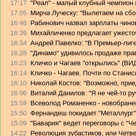
17:17
"Реал" - малый клубный чемпион
17:05
Мирча Луческу: "Вылетаем на сбо
16:46
Рабинович назвал зарплаты чино
16:39
Михайличенко предлагает ужесто
16:34
Андрей Павелко: "В Премьер-лиге
16:28
"Динамо" удивилось продаже прав
16:23
Кличко и Чагаев "открылись" (В
16:14
Кличко - Чагаев. Почти по Стани
16:10
Николай Костов: "Возможно, прие
16:06
Виталий Данилов: "Я не чей-то ру
15:59
Всеволод Романенко - новобране
15:50
Фернандеш покидает "Металлург"
15:09
"Бавария" ведет переговоры с "Ч
14:22
Революция зубастиков, или Четв