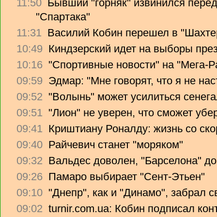
11:50
Бывший "горняк" извинился перед
"Спартака"
11:31
Василий Кобин перешел в "Шахте
10:49
Киндзерский идет на выборы пре
10:16
"Спортивные новости" на "Мега-Р
09:59
Эдмар: "Мне говорят, что я не на
09:52
"Волынь" может усилиться сенег
09:51
"Лион" не уверен, что сможет убе
09:41
Криштиану Роналду: жизнь со ско
09:40
Райчевич станет "моряком"
09:32
Вальдес доволен, "Барселона" до
09:26
Памаро выбирает "Сент-Этьен"
09:10
"Днепр", как и "Динамо", забрал 
09:02
turnir.com.ua: Кобин подписал ко