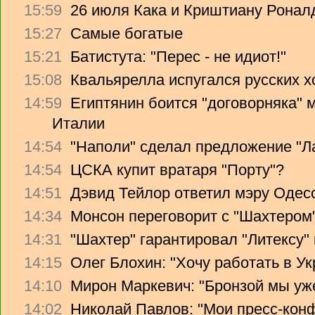
15:59
26 июля Кака и Криштиану Ронал
15:27
Самые богатые
15:21
Батистута: "Перес - не идиот!"
15:08
Квальярелла испугался русских 
14:59
Египтянин боится "договорняка"
Италии
14:54
"Наполи" сделал предложение "Л
14:54
ЦСКА купит вратаря "Порту"?
14:51
Дэвид Тейлор ответил мэру Одес
14:34
Монсон переговорит с "Шахтером
14:31
"Шахтер" гарантировал "Литексу
14:15
Олег Блохин: "Хочу работать в Ук
14:10
Мирон Маркевич: "Бронзой мы уж
14:02
Николай Павлов: "Мои пресс-кон