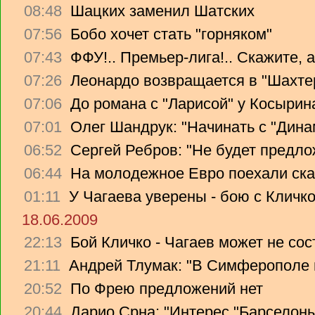
08:48
Шацких заменил Шатских
07:56
Бобо хочет стать "горняком"
07:43
ФФУ!.. Премьер-лига!.. Скажите, 
07:26
Леонардо возвращается в "Шахте
07:06
До романа с "Ларисой" у Косырин
07:01
Олег Шандрук: "Начинать с "Дина
06:52
Сергей Ребров: "Не будет предло
06:44
На молодежное Евро поехали ска
01:11
У Чагаева уверены - бою с Кличко
18.06.2009
22:13
Бой Кличко - Чагаев может не сос
21:11
Андрей Тлумак: "В Симферополе н
20:52
По Фрею предложений нет
20:44
Дарио Срна: "Интерес "Барселоны"