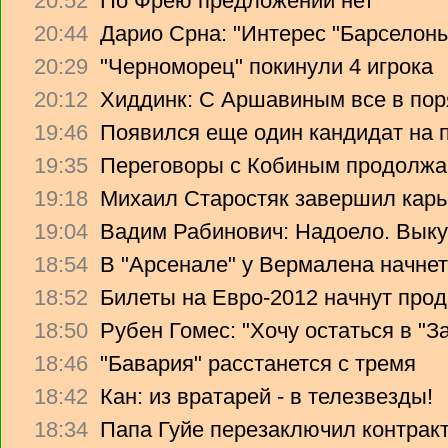
20:52
По Фрею предложений нет
20:44
Дарио Срна: "Интерес "Барселоны"
20:29
"Черноморец" покинули 4 игрока
20:12
Хиддинк: С Аршавиным все в пор
19:46
Появился еще один кандидат на 
19:35
Переговоры с Кобиным продолж
19:18
Михаил Старостяк завершил карь
19:04
Вадим Рабинович: Надоело. Вык
18:54
В "Арсенале" у Вермалена начнет
18:52
Билеты на Евро-2012 начнут прод
18:50
Рубен Гомес: "Хочу остаться в "З
18:46
"Бавария" расстанется с тремя
18:42
Кан: из вратарей - в телезвезды!
18:34
Папа Гуйе перезаключил контрак