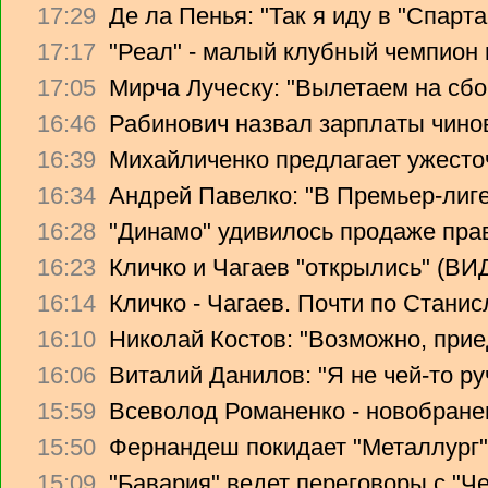
17:29
Де ла Пенья: "Так я иду в "Спарта
17:17
"Реал" - малый клубный чемпион
17:05
Мирча Луческу: "Вылетаем на сбо
16:46
Рабинович назвал зарплаты чино
16:39
Михайличенко предлагает ужесто
16:34
Андрей Павелко: "В Премьер-лиге
16:28
"Динамо" удивилось продаже прав
16:23
Кличко и Чагаев "открылись" (В
16:14
Кличко - Чагаев. Почти по Стани
16:10
Николай Костов: "Возможно, прие
16:06
Виталий Данилов: "Я не чей-то ру
15:59
Всеволод Романенко - новобране
15:50
Фернандеш покидает "Металлург"
15:09
"Бавария" ведет переговоры с "Ч