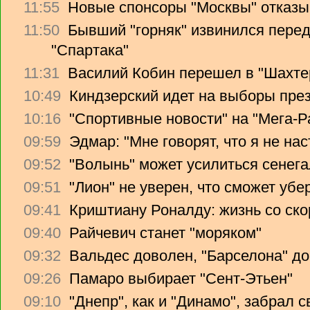
11:55
Новые спонсоры "Москвы" отказы
11:50
Бывший "горняк" извинился перед
"Спартака"
11:31
Василий Кобин перешел в "Шахте
10:49
Киндзерский идет на выборы пре
10:16
"Спортивные новости" на "Мега-Р
09:59
Эдмар: "Мне говорят, что я не на
09:52
"Волынь" может усилиться сенег
09:51
"Лион" не уверен, что сможет убе
09:41
Криштиану Роналду: жизнь со ско
09:40
Райчевич станет "моряком"
09:32
Вальдес доволен, "Барселона" до
09:26
Памаро выбирает "Сент-Этьен"
09:10
"Днепр", как и "Динамо", забрал 