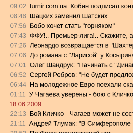
09:02
turnir.com.ua: Кобин подписал ко
08:48
Шацких заменил Шатских
07:56
Бобо хочет стать "горняком"
07:43
ФФУ!.. Премьер-лига!.. Скажите, 
07:26
Леонардо возвращается в "Шахте
07:06
До романа с "Ларисой" у Косырин
07:01
Олег Шандрук: "Начинать с "Дина
06:52
Сергей Ребров: "Не будет предло
06:44
На молодежное Евро поехали ска
01:11
У Чагаева уверены - бою с Кличко
18.06.2009
22:13
Бой Кличко - Чагаев может не сос
21:11
Андрей Тлумак: "В Симферополе н