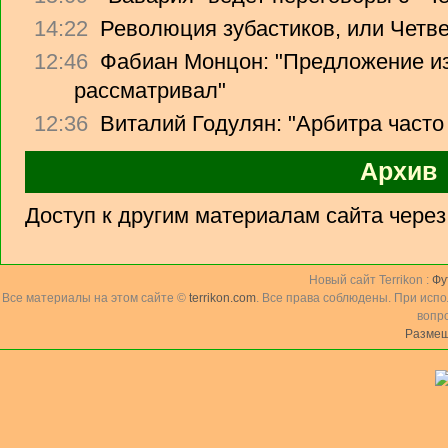
14:22
Революция зубастиков, или Четв
12:46
Фабиан Монцон: "Предложение из
рассматривал"
12:36
Виталий Годулян: "Арбитра часто
Архив
Доступ к другим материалам сайта чере
Новый сайт Terrikon :
Фу
Все материалы на этом сайте ©
terrikon.com
. Все права соблюдены. При исп
вопр
Размещ