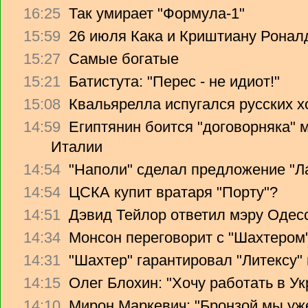
16:25
Так умирает "Формула-1"
15:59
26 июля Кака и Криштиану Ронал
15:27
Самые богатые
15:21
Батистута: "Перес - не идиот!"
15:08
Квальярелла испугался русских 
14:59
Египтянин боится "договорняка"
Италии
14:54
"Наполи" сделал предложение "Л
14:54
ЦСКА купит вратаря "Порту"?
14:51
Дэвид Тейлор ответил мэру Одес
14:34
Монсон переговорит с "Шахтером
14:31
"Шахтер" гарантировал "Литексу
14:15
Олег Блохин: "Хочу работать в Ук
14:10
Мирон Маркевич: "Бронзой мы уж