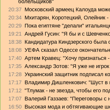
болельщиков"
20:37
Московский армеец Калоуда може
20:34
Мхитарян, Коротецкий, Олейник -
20:29
Пока египтяне "делали" итальянце
19:21
Андрей Гусин: "Я бы и с Шевченко
18:38
Кандидатура Киндзерского была 
18:08
УЕФА сказал Одессе окончательно
17:40
Артем Кравец: "Хочу признаться -
17:35
Александр Зотов: "Я уже не игрок
17:28
Украинский защитник подписал ко
17:17
Владимир Дишленкович: "Шуст в 
17:12
"Тлумак - не звезда, чтобы его п
17:07
Валерий Газзаев: "Переговоры с 
16:50
Высокая мода и обтягивающие ш