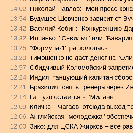
14:02
Николай Павлов: "Мои пресс-кон
13:54
Будущее Шевченко зависит от Ву
13:42
Василий Кобин: "Конкуренцию Дари
13:32
Илсиньо: "Севилья" или "Бавария
13:25
"Формула-1" раскололась
13:20
Тимошенко не даст денег на "Ол
12:57
Обидчивый Коломойский запретил
12:24
Индия: танцующий капитан сборо
12:21
Бразилия: снять тренера через Ин
12:14
Гаттузо остается в "Милане"
12:09
Кличко – Чагаев: отсюда выход т
12:06
Английская "молодежка" обеспеч
12:00
Зико: для ЦСКА Жирков – все рав