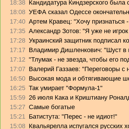
18:38
Кандидатура Киндзерского была 
18:08
УЕФА сказал Одессе окончательно
17:40
Артем Кравец: "Хочу признаться -
17:35
Александр Зотов: "Я уже не игрок
17:28
Украинский защитник подписал ко
17:17
Владимир Дишленкович: "Шуст в 
17:12
"Тлумак - не звезда, чтобы его п
17:07
Валерий Газзаев: "Переговоры с 
16:50
Высокая мода и обтягивающие ш
16:25
Так умирает "Формула-1"
15:59
26 июля Кака и Криштиану Ронал
15:27
Самые богатые
15:21
Батистута: "Перес - не идиот!"
15:08
Квальярелла испугался русских 