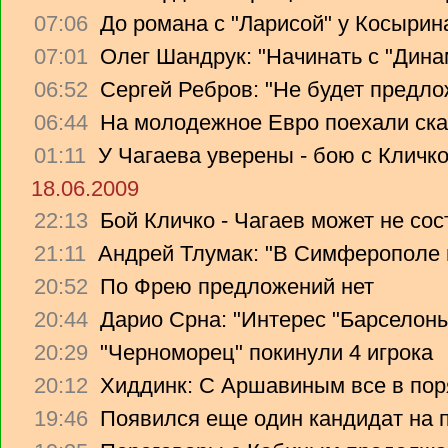
07:06
До романа с "Ларисой" у Косырин
07:01
Олег Шандрук: "Начинать с "Дина
06:52
Сергей Ребров: "Не будет предло
06:44
На молодежное Евро поехали ска
01:11
У Чагаева уверены - бою с Кличко
18.06.2009
22:13
Бой Кличко - Чагаев может не сос
21:11
Андрей Тлумак: "В Симферополе н
20:52
По Фрею предложений нет
20:44
Дарио Срна: "Интерес "Барселоны"
20:29
"Черноморец" покинули 4 игрока
20:12
Хиддинк: С Аршавиным все в пор
19:46
Появился еще один кандидат на 