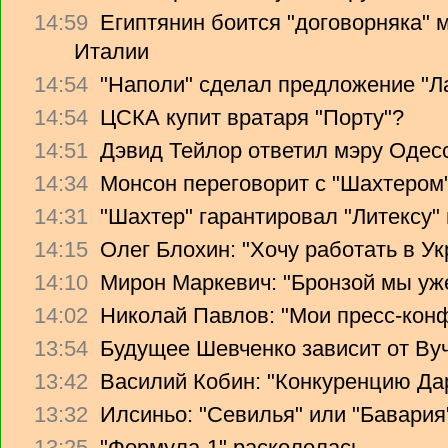
14:59
Египтянин боится "договорняка"
Италии
14:54
"Наполи" сделал предложение "Л
14:54
ЦСКА купит вратаря "Порту"?
14:51
Дэвид Тейлор ответил мэру Одес
14:34
Монсон переговорит с "Шахтером
14:31
"Шахтер" гарантировал "Литексу
14:15
Олег Блохин: "Хочу работать в Ук
14:10
Мирон Маркевич: "Бронзой мы уж
14:02
Николай Павлов: "Мои пресс-кон
13:54
Будущее Шевченко зависит от Ву
13:42
Василий Кобин: "Конкуренцию Дари
13:32
Илсиньо: "Севилья" или "Бавария
13:25
"Формула-1" раскололась