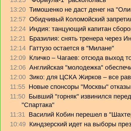
13:20
Тимошенко не даст денег на "Ол
12:57
Обидчивый Коломойский запретил
12:24
Индия: танцующий капитан сборо
12:21
Бразилия: снять тренера через Ин
12:14
Гаттузо остается в "Милане"
12:09
Кличко – Чагаев: отсюда выход т
12:06
Английская "молодежка" обеспеч
12:00
Зико: для ЦСКА Жирков – все рав
11:55
Новые спонсоры "Москвы" отказы
11:50
Бывший "горняк" извинился перед
"Спартака"
11:31
Василий Кобин перешел в "Шахте
10:49
Киндзерский идет на выборы пре