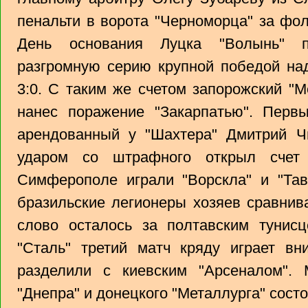
пенальти в ворота "Черноморца" за фо
День основания Луцка "Волынь" п
разгромную серию крупной победой над
3:0. С таким же счетом запорожский "М
нанес поражение "Закарпатью". Пер
арендованный у "Шахтера" Дмитрий Чи
ударом со штрафного открыл счет
Симферополе играли "Ворскла" и "Тав
бразильские легионеры хозяев сравнива
слово осталось за полтавским тунисц
"Сталь" третий матч кряду играет вн
разделили с киевским "Арсеналом". 
"Днепра" и донецкого "Металлурга" состо