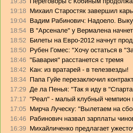
19:35
Переговоры с Кобиным продолж
19:18
Михаил Старостяк завершил карь
19:04
Вадим Рабинович: Надоело. Вык
18:54
В "Арсенале" у Вермалена начнет
18:52
Билеты на Евро-2012 начнут прод
18:50
Рубен Гомес: "Хочу остаться в "З
18:46
"Бавария" расстанется с тремя
18:42
Кан: из вратарей - в телезвезды!
18:34
Папа Гуйе перезаключил контрак
17:29
Де ла Пенья: "Так я иду в "Спарта
17:17
"Реал" - малый клубный чемпион
17:05
Мирча Луческу: "Вылетаем на сбо
16:46
Рабинович назвал зарплаты чино
16:39
Михайличенко предлагает ужесто