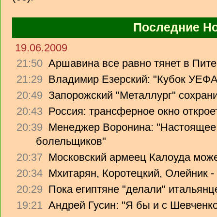
Последние Н
19.06.2009
21:50
Аршавина все равно тянет в Питер
21:29
Владимир Езерский: "Кубок УЕФА
20:49
Запорожский "Металлург" сохрани
20:43
Россия: трансферное окно откроет
20:39
Менеджер Воронина: "Настоящее 
болельщиков"
20:37
Московский армеец Калоуда може
20:34
Мхитарян, Коротецкий, Олейник -
20:29
Пока египтяне "делали" итальянце
19:21
Андрей Гусин: "Я бы и с Шевченко