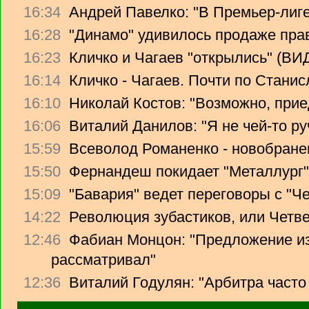
16:34
Андрей Павелко: "В Премьер-лиге
16:28
"Динамо" удивилось продаже прав
16:23
Кличко и Чагаев "открылись" (В
16:14
Кличко - Чагаев. Почти по Стани
16:10
Николай Костов: "Возможно, прие
16:06
Виталий Данилов: "Я не чей-то ру
15:59
Всеволод Романенко - новобране
15:50
Фернандеш покидает "Металлург"
15:09
"Бавария" ведет переговоры с "Ч
14:22
Революция зубастиков, или Четв
12:46
Фабиан Монцон: "Предложение из
рассматривал"
12:36
Виталий Годулян: "Арбитра часто