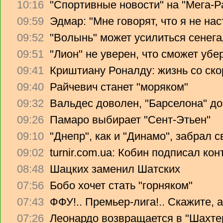
10:16
"Спортивные новости" на "Мега-Р
09:59
Эдмар: "Мне говорят, что я не на
09:52
"Волынь" может усилиться сенег
09:51
"Лион" не уверен, что сможет убе
09:41
Криштиану Роналду: жизнь со ско
09:40
Райчевич станет "моряком"
09:32
Вальдес доволен, "Барселона" до
09:26
Памаро выбирает "Сент-Этьен"
09:10
"Днепр", как и "Динамо", забрал 
09:02
turnir.com.ua: Кобин подписал ко
08:48
Шацких заменил Шатских
07:56
Бобо хочет стать "горняком"
07:43
ФФУ!.. Премьер-лига!.. Скажите, 
07:26
Леонардо возвращается в "Шахте