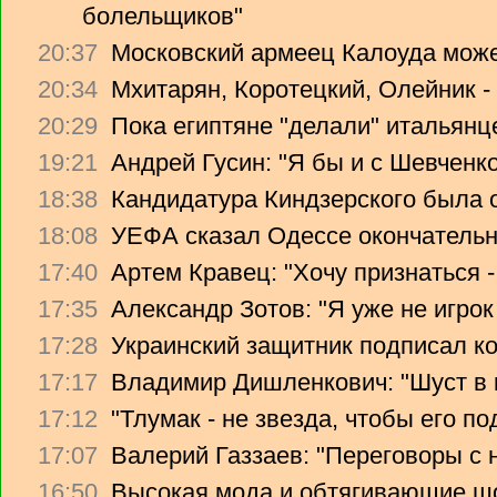
болельщиков"
20:37
Московский армеец Калоуда може
20:34
Мхитарян, Коротецкий, Олейник -
20:29
Пока египтяне "делали" итальянце
19:21
Андрей Гусин: "Я бы и с Шевченко
18:38
Кандидатура Киндзерского была 
18:08
УЕФА сказал Одессе окончательно
17:40
Артем Кравец: "Хочу признаться -
17:35
Александр Зотов: "Я уже не игрок
17:28
Украинский защитник подписал ко
17:17
Владимир Дишленкович: "Шуст в 
17:12
"Тлумак - не звезда, чтобы его п
17:07
Валерий Газзаев: "Переговоры с 
16:50
Высокая мода и обтягивающие ш