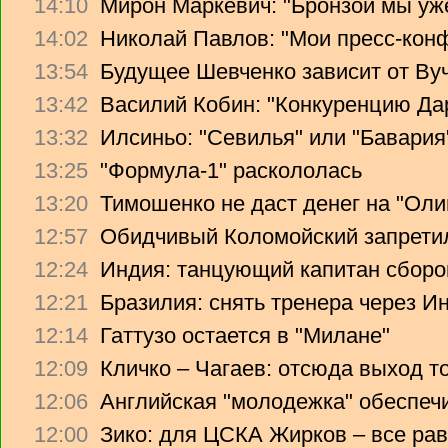
14:10
Мирон Маркевич: "Бронзой мы уж
14:02
Николай Павлов: "Мои пресс-кон
13:54
Будущее Шевченко зависит от Ву
13:42
Василий Кобин: "Конкуренцию Дари
13:32
Илсиньо: "Севилья" или "Бавария
13:25
"Формула-1" раскололась
13:20
Тимошенко не даст денег на "Ол
12:57
Обидчивый Коломойский запретил
12:24
Индия: танцующий капитан сборо
12:21
Бразилия: снять тренера через Ин
12:14
Гаттузо остается в "Милане"
12:09
Кличко – Чагаев: отсюда выход т
12:06
Английская "молодежка" обеспеч
12:00
Зико: для ЦСКА Жирков – все рав