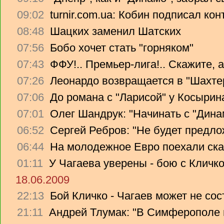
09:02
turnir.com.ua: Кобин подписал ко
08:48
Шацких заменил Шатских
07:56
Бобо хочет стать "горняком"
07:43
ФФУ!.. Премьер-лига!.. Скажите, 
07:26
Леонардо возвращается в "Шахте
07:06
До романа с "Ларисой" у Косырин
07:01
Олег Шандрук: "Начинать с "Дина
06:52
Сергей Ребров: "Не будет предло
06:44
На молодежное Евро поехали ска
01:11
У Чагаева уверены - бою с Кличко
18.06.2009
22:13
Бой Кличко - Чагаев может не сос
21:11
Андрей Тлумак: "В Симферополе н