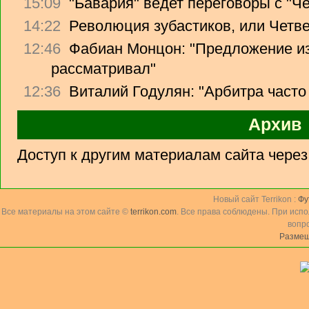
15:09
"Бавария" ведет переговоры с "Ч
14:22
Революция зубастиков, или Четв
12:46
Фабиан Монцон: "Предложение из
рассматривал"
12:36
Виталий Годулян: "Арбитра часто
Архив
Доступ к другим материалам сайта чере
Новый сайт Terrikon :
Фу
Все материалы на этом сайте ©
terrikon.com
. Все права соблюдены. При исп
вопр
Размещ