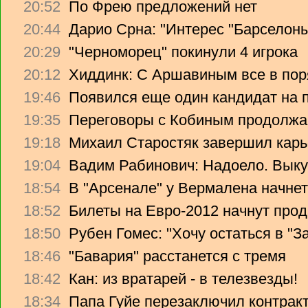
20:52
По Фрею предложений нет
20:44
Дарио Срна: "Интерес "Барселоны"
20:29
"Черноморец" покинули 4 игрока
20:12
Хиддинк: С Аршавиным все в пор
19:46
Появился еще один кандидат на 
19:35
Переговоры с Кобиным продолж
19:18
Михаил Старостяк завершил карь
19:04
Вадим Рабинович: Надоело. Вык
18:54
В "Арсенале" у Вермалена начнет
18:52
Билеты на Евро-2012 начнут прод
18:50
Рубен Гомес: "Хочу остаться в "З
18:46
"Бавария" расстанется с тремя
18:42
Кан: из вратарей - в телезвезды!
18:34
Папа Гуйе перезаключил контрак