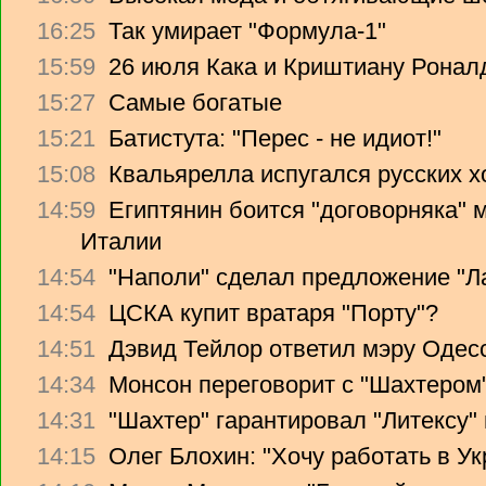
16:25
Так умирает "Формула-1"
15:59
26 июля Кака и Криштиану Ронал
15:27
Самые богатые
15:21
Батистута: "Перес - не идиот!"
15:08
Квальярелла испугался русских 
14:59
Египтянин боится "договорняка"
Италии
14:54
"Наполи" сделал предложение "Л
14:54
ЦСКА купит вратаря "Порту"?
14:51
Дэвид Тейлор ответил мэру Одес
14:34
Монсон переговорит с "Шахтером
14:31
"Шахтер" гарантировал "Литексу
14:15
Олег Блохин: "Хочу работать в Ук