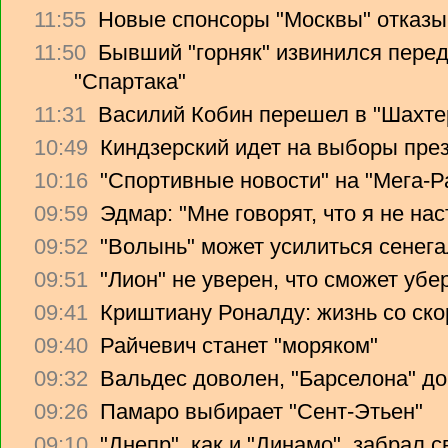
11:55
Новые спонсоры "Москвы" отказы
11:50
Бывший "горняк" извинился перед
"Спартака"
11:31
Василий Кобин перешел в "Шахте
10:49
Киндзерский идет на выборы пре
10:16
"Спортивные новости" на "Мега-Р
09:59
Эдмар: "Мне говорят, что я не на
09:52
"Волынь" может усилиться сенег
09:51
"Лион" не уверен, что сможет убе
09:41
Криштиану Роналду: жизнь со ско
09:40
Райчевич станет "моряком"
09:32
Вальдес доволен, "Барселона" до
09:26
Памаро выбирает "Сент-Этьен"
09:10
"Днепр", как и "Динамо", забрал 