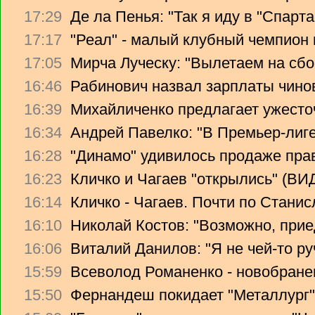
17:29
Де ла Пенья: "Так я иду в "Спарта
17:17
"Реал" - малый клубный чемпион
17:05
Мирча Луческу: "Вылетаем на сбо
16:46
Рабинович назвал зарплаты чино
16:39
Михайличенко предлагает ужесто
16:34
Андрей Павелко: "В Премьер-лиге
16:28
"Динамо" удивилось продаже прав
16:23
Кличко и Чагаев "открылись" (В
16:14
Кличко - Чагаев. Почти по Стани
16:10
Николай Костов: "Возможно, прие
16:06
Виталий Данилов: "Я не чей-то ру
15:59
Всеволод Романенко - новобране
15:50
Фернандеш покидает "Металлург"